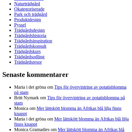
Naturträdgård
Okategoriserade
Park och trädgård
Produktdesign
Pyssel
Trädgårdsdesign
Trädgårdshistoria
Trädgårdsinspiration
Trädgårdskonsult
Trädgårdskurs
Trädgårdsodling
Trädgårdsresor
Senaste kommentarer
Maria i det gröna
om
Tips för övervintring av potatisblomma
på stam
Britt Nymark
om
Tips för övervintring av potatisblomma på
stam
Monica
om
Mer lättskött blomma än Afrikas blå lilja finns
knappt
Maria i det gröna
om
Mer lättskött blomma än Afrikas blå lilja
finns knappt
Monica Gramadies
om
Mer lättskött blomma än Afrikas blå