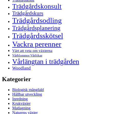
Trädgårdskonst
Trädgårdskonsult
Trädgårdskurs
Trädgårdsodling
Trädgårdsplanering
Trädgårdsskötsel
Vackra perenner
Värt att veta om växterna
Vårblommor Vårlökar
Vårlängtan i trädgården
Woodland
Kategorier
Biologisk mångfald
Hållbar utveckling
Inredning
Krukväxter
Matlagning
Naturens växter