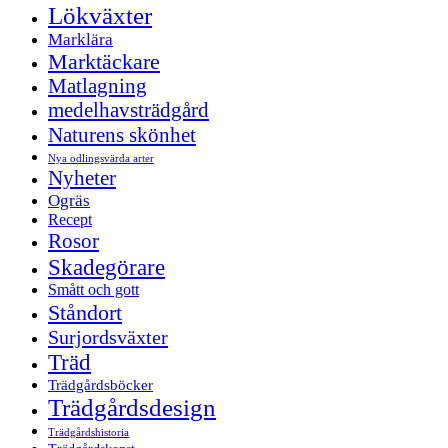
Lökväxter
Marklära
Marktäckare
Matlagning
medelhavsträdgård
Naturens skönhet
Nya odlingsvärda arter
Nyheter
Ogräs
Recept
Rosor
Skadegörare
Smått och gott
Ståndort
Surjordsväxter
Träd
Trädgårdsböcker
Trädgårdsdesign
Trädgårdshistoria