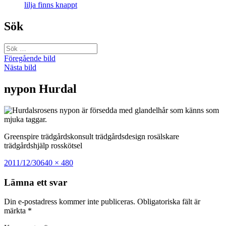
lilja finns knappt
Sök
Sök
efter:
Föregående bild
Nästa bild
nypon Hurdal
Greenspire trädgårdskonsult trädgårdsdesign rosälskare
trädgårdshjälp rosskötsel
Postat
Full
2011/12/30
640 × 480
storlek
Lämna ett svar
Din e-postadress kommer inte publiceras.
Obligatoriska fält är
märkta
*