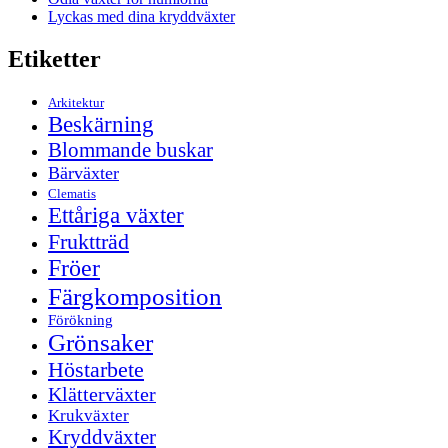
Lyckas med dina kryddväxter
Etiketter
Arkitektur
Beskärning
Blommande buskar
Bärväxter
Clematis
Ettåriga växter
Fruktträd
Fröer
Färgkomposition
Förökning
Grönsaker
Höstarbete
Klätterväxter
Krukväxter
Kryddväxter