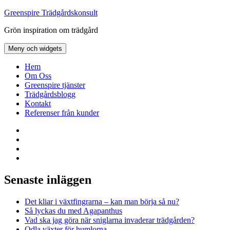
Hoppa
Greenspire Trädgårdskonsult
till
Grön inspiration om trädgård
innehåll
Meny och widgets
Hem
Om Oss
Greenspire tjänster
Trädgårdsblogg
Kontakt
Referenser från kunder
Facebook
LinkedIn
Twitter
Instagram
Senaste inläggen
Det kliar i växtfingrarna – kan man börja så nu?
Så lyckas du med Agapanthus
Vad ska jag göra när sniglarna invaderar trädgården?
Odla växter för humlorna