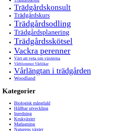
Trädgårdskonst
Trädgårdskonsult
Trädgårdskurs
Trädgårdsodling
Trädgårdsplanering
Trädgårdsskötsel
Vackra perenner
Värt att veta om växterna
Vårblommor Vårlökar
Vårlängtan i trädgården
Woodland
Kategorier
Biologisk mångfald
Hållbar utveckling
Inredning
Krukväxter
Matlagning
Naturens växter