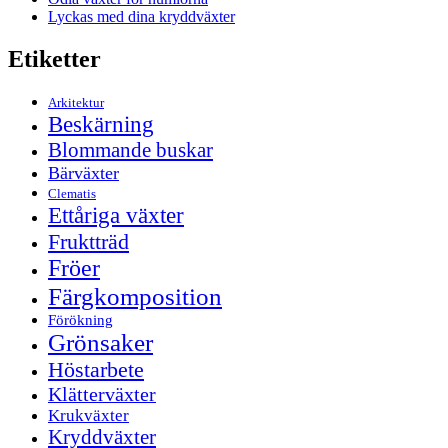
Lyckas med dina kryddväxter
Etiketter
Arkitektur
Beskärning
Blommande buskar
Bärväxter
Clematis
Ettåriga växter
Fruktträd
Fröer
Färgkomposition
Förökning
Grönsaker
Höstarbete
Klätterväxter
Krukväxter
Kryddväxter