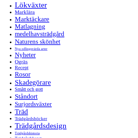
Lökväxter
Marklära
Marktäckare
Matlagning
medelhavsträdgård
Naturens skönhet
Nya odlingsvärda arter
Nyheter
Ogräs
Recept
Rosor
Skadegörare
Smått och gott
Ståndort
Surjordsväxter
Träd
Trädgårdsböcker
Trädgårdsdesign
Trädgårdshistoria