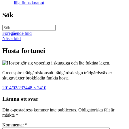
lilja finns knappt
Sök
Sök
efter:
Föregående bild
Nästa bild
Hosta fortunei
Greenspire trädgårdskonsult trädgårdsdesign trädgårdsväxter
skuggväxter brokbladig funkia hosta
Postat
Full
2014/02/23
3448 × 2410
storlek
Lämna ett svar
Din e-postadress kommer inte publiceras.
Obligatoriska fält är
märkta
*
Kommentar
*