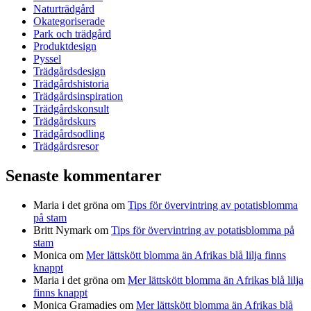
Naturträdgård
Okategoriserade
Park och trädgård
Produktdesign
Pyssel
Trädgårdsdesign
Trädgårdshistoria
Trädgårdsinspiration
Trädgårdskonsult
Trädgårdskurs
Trädgårdsodling
Trädgårdsresor
Senaste kommentarer
Maria i det gröna
om
Tips för övervintring av potatisblomma
på stam
Britt Nymark
om
Tips för övervintring av potatisblomma på
stam
Monica
om
Mer lättskött blomma än Afrikas blå lilja finns
knappt
Maria i det gröna
om
Mer lättskött blomma än Afrikas blå lilja
finns knappt
Monica Gramadies
om
Mer lättskött blomma än Afrikas blå