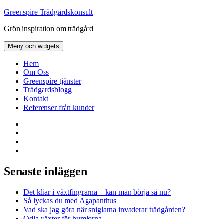
Hoppa
Greenspire Trädgårdskonsult
till
Grön inspiration om trädgård
innehåll
Meny och widgets
Hem
Om Oss
Greenspire tjänster
Trädgårdsblogg
Kontakt
Referenser från kunder
Facebook
LinkedIn
Twitter
Instagram
Senaste inläggen
Det kliar i växtfingrarna – kan man börja så nu?
Så lyckas du med Agapanthus
Vad ska jag göra när sniglarna invaderar trädgården?
Odla växter för humlorna