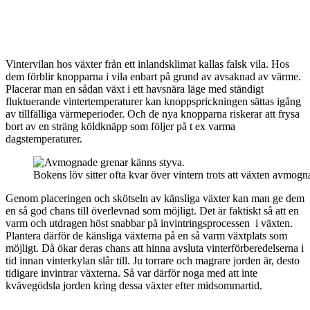
Vintervilan hos växter från ett inlandsklimat kallas falsk vila. Hos
dem förblir knopparna i vila enbart på grund av avsaknad av värme.
Placerar man en sådan växt i ett havsnära läge med ständigt
fluktuerande vintertemperaturer kan knoppsprickningen sättas igång
av tillfälliga värmeperioder. Och de nya knopparna riskerar att frysa
bort av en sträng köldknäpp som följer på t ex varma
dagstemperaturer.
Bokens löv sitter ofta kvar över vintern trots att växten avmogna
Genom placeringen och skötseln av känsliga växter kan man ge dem
en så god chans till överlevnad som möjligt. Det är faktiskt så att en
varm och utdragen höst snabbar på invintringsprocessen i växten.
Plantera därför de känsliga växterna på en så varm växtplats som
möjligt. Då ökar deras chans att hinna avsluta vinterförberedelserna i
tid innan vinterkylan slår till. Ju torrare och magrare jorden är, desto
tidigare invintrar växterna. Så var därför noga med att inte
kvävegödsla jorden kring dessa växter efter midsommartid.