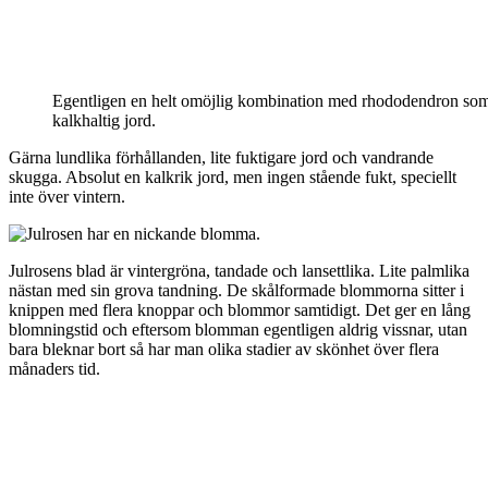
Egentligen en helt omöjlig kombination med rhododendron som gi
kalkhaltig jord.
Gärna lundlika förhållanden, lite fuktigare jord och vandrande
skugga. Absolut en kalkrik jord, men ingen stående fukt, speciellt
inte över vintern.
Julrosens blad är vintergröna, tandade och lansettlika. Lite palmlika
nästan med sin grova tandning. De skålformade blommorna sitter i
knippen med flera knoppar och blommor samtidigt. Det ger en lång
blomningstid och eftersom blomman egentligen aldrig vissnar, utan
bara bleknar bort så har man olika stadier av skönhet över flera
månaders tid.