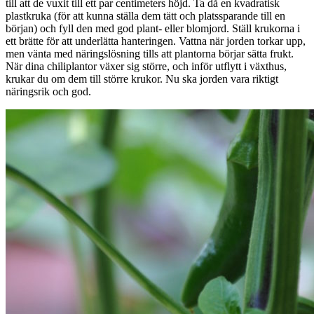
till att de vuxit till ett par centimeters höjd. Ta då en kvadratisk
plastkruka (för att kunna ställa dem tätt och platssparande till en
början) och fyll den med god plant- eller blomjord. Ställ krukorna i
ett brätte för att underlätta hanteringen. Vattna när jorden torkar upp,
men vänta med näringslösning tills att plantorna börjar sätta frukt.
När dina chiliplantor växer sig större, och inför utflytt i växthus,
krukar du om dem till större krukor. Nu ska jorden vara riktigt
näringsrik och god.