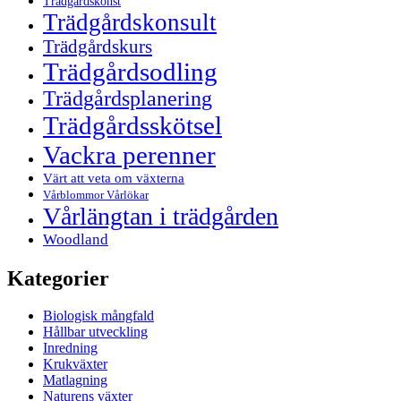
Trädgårdskonst
Trädgårdskonsult
Trädgårdskurs
Trädgårdsodling
Trädgårdsplanering
Trädgårdsskötsel
Vackra perenner
Värt att veta om växterna
Vårblommor Vårlökar
Vårlängtan i trädgården
Woodland
Kategorier
Biologisk mångfald
Hållbar utveckling
Inredning
Krukväxter
Matlagning
Naturens växter