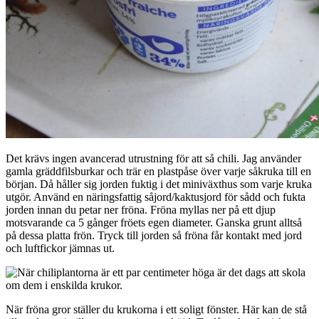
Det krävs ingen avancerad utrustning för att så chili. Jag använder
gamla gräddfilsburkar och trär en plastpåse över varje såkruka till en
början. Då håller sig jorden fuktig i det miniväxthus som varje kruka
utgör. Använd en näringsfattig såjord/kaktusjord för sådd och fukta
jorden innan du petar ner fröna. Fröna myllas ner på ett djup
motsvarande ca 5 gånger fröets egen diameter. Ganska grunt alltså
på dessa platta frön. Tryck till jorden så fröna får kontakt med jord
och luftfickor jämnas ut.
När fröna gror ställer du krukorna i ett soligt fönster. Här kan de stå