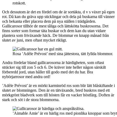
rotskott.
Och dessutom är det en fördel om de är sortäkta, d v s växer på egen
rot. Då kan du gräva upp sticklingar och dela på buskarna till vänner
och bekanta eller placera dem på nya ställen i trädgården.
Gallicarosor tillhör de mest tåliga och lättskötta buskrosorna. Det
finns sorter som formar täta buskar och dem kan du utan vidare
plantera som friväxande häck. De blommar en knapp månad från
slutet av juni, men oftast mycket rikligt.
Rosa ’Adèle Prévost’ med sina jättestora, tätt fyllda blommor.
Andra fördelar bland gallicarosorna är härdigheten, som oftast
sträcker sig till zon 5 och 6. De kräver inte heller någon särskilt
förberedd jord, utan håller till godo med det du har. Bra
nybörjarrosor med andra ord!
’Adèle Prévost’ är en mörkt karminröd ros som blir lätt blåskiftande i
slutet av blomningen. Den är en tätväxande, bred buskros med ett
mörkgrönt bladverk som till hösten får en vacker höstfärg. Doften är
stark och söt i de stora blommorna.
’Aimable Amie’ är en härlig ros med pionlika knoppar som bryte