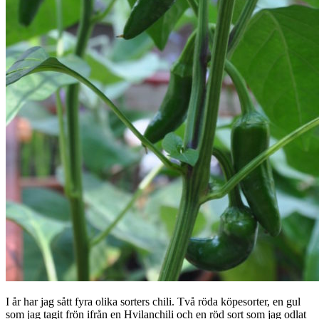
I år har jag sått fyra olika sorters chili. Två röda köpesorter, en gul
som jag tagit frön ifrån en Hvilanchili och en röd sort som jag odlat