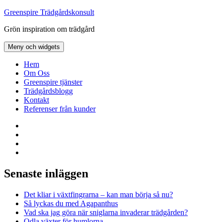
Hoppa
Greenspire Trädgårdskonsult
till
Grön inspiration om trädgård
innehåll
Meny och widgets
Hem
Om Oss
Greenspire tjänster
Trädgårdsblogg
Kontakt
Referenser från kunder
Facebook
LinkedIn
Twitter
Instagram
Senaste inläggen
Det kliar i växtfingrarna – kan man börja så nu?
Så lyckas du med Agapanthus
Vad ska jag göra när sniglarna invaderar trädgården?
Odla växter för humlorna