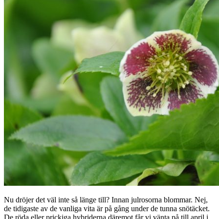
Nu dröjer det väl inte så länge till? Innan julrosorna blommar. Nej,
de tidigaste av de vanliga vita är på gång under de tunna snötäcket.
De röda eller prickiga hybriderna däremot får vi vänta på till april i