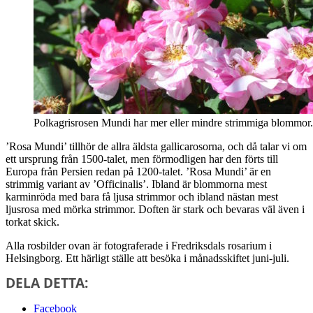
Polkagrisrosen Mundi har mer eller mindre strimmiga blommor.
’Rosa Mundi’ tillhör de allra äldsta gallicarosorna, och då talar vi om
ett ursprung från 1500-talet, men förmodligen har den förts till
Europa från Persien redan på 1200-talet. ’Rosa Mundi’ är en
strimmig variant av ’Officinalis’. Ibland är blommorna mest
karminröda med bara få ljusa strimmor och ibland nästan mest
ljusrosa med mörka strimmor. Doften är stark och bevaras väl även i
torkat skick.
Alla rosbilder ovan är fotograferade i Fredriksdals rosarium i
Helsingborg. Ett härligt ställe att besöka i månadsskiftet juni-juli.
DELA DETTA:
Facebook