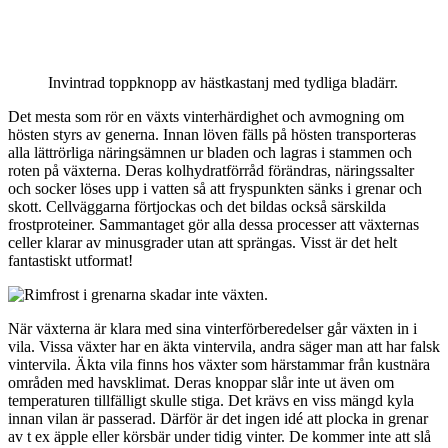
Invintrad toppknopp av hästkastanj med tydliga bladärr.
Det mesta som rör en växts vinterhärdighet och avmogning om
hösten styrs av generna. Innan löven fälls på hösten transporteras
alla lättrörliga näringsämnen ur bladen och lagras i stammen och
roten på växterna. Deras kolhydratförråd förändras, näringssalter
och socker löses upp i vatten så att fryspunkten sänks i grenar och
skott. Cellväggarna förtjockas och det bildas också särskilda
frostproteiner. Sammantaget gör alla dessa processer att växternas
celler klarar av minusgrader utan att sprängas. Visst är det helt
fantastiskt utformat!
När växterna är klara med sina vinterförberedelser går växten in i
vila. Vissa växter har en äkta vintervila, andra säger man att har falsk
vintervila. Äkta vila finns hos växter som härstammar från kustnära
områden med havsklimat. Deras knoppar slår inte ut även om
temperaturen tillfälligt skulle stiga. Det krävs en viss mängd kyla
innan vilan är passerad. Därför är det ingen idé att plocka in grenar
av t ex äpple eller körsbär under tidig vinter. De kommer inte att slå