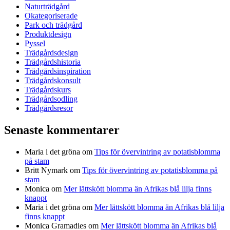
Naturträdgård
Okategoriserade
Park och trädgård
Produktdesign
Pyssel
Trädgårdsdesign
Trädgårdshistoria
Trädgårdsinspiration
Trädgårdskonsult
Trädgårdskurs
Trädgårdsodling
Trädgårdsresor
Senaste kommentarer
Maria i det gröna
om
Tips för övervintring av potatisblomma
på stam
Britt Nymark
om
Tips för övervintring av potatisblomma på
stam
Monica
om
Mer lättskött blomma än Afrikas blå lilja finns
knappt
Maria i det gröna
om
Mer lättskött blomma än Afrikas blå lilja
finns knappt
Monica Gramadies
om
Mer lättskött blomma än Afrikas blå