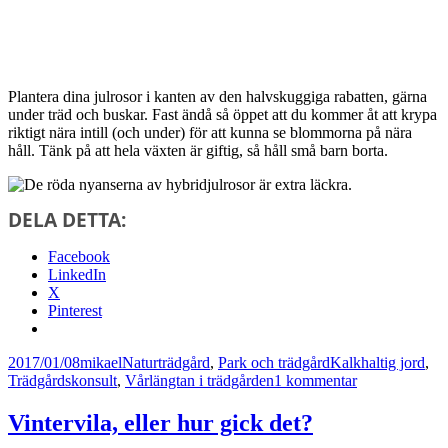
Plantera dina julrosor i kanten av den halvskuggiga rabatten, gärna
under träd och buskar. Fast ändå så öppet att du kommer åt att krypa
riktigt nära intill (och under) för att kunna se blommorna på nära
håll. Tänk på att hela växten är giftig, så håll små barn borta.
DELA DETTA:
Facebook
LinkedIn
X
Pinterest
Postat
Författare
Kategorier
Taggar
2017/01/08
mikael
Naturträdgård
,
Park och trädgård
Kalkhaltig jord
,
till
Trädgårdskonsult
,
Vårlängtan i trädgården
1 kommentar
Längtan
efter
Vintervila, eller hur gick det?
julrosen