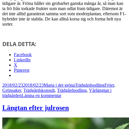
tidigare år. Fröna håller sin grobarhet ganska många år, så man kan
ta frö från torkade frukter som man odlat fram tidigare. Däremot är
det inte alltid garanterat samma sort som moderplantan, eftersom F1-
hybrider inte är stabila. De kan alltså korsa sig och forma helt nya
sorter.
DELA DETTA:
Facebook
LinkedIn
X
Pinterest
Postat
Författare
Kategorier
Taggar
2018/02/23
2018/02/23
Maria i det gröna
Trädgårdsodling
Fröer
,
Grönsaker
,
Trädgårdskonsult
,
Trädgårdsodling
,
Vårlängtan i
till
trädgården
Lämna en kommentar
Visst
kan
Längtan efter julrosen
du
börja
så
redan!