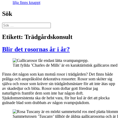
lilja finns knappt
Sök
Sök
efter:
Etikett:
Trädgårdskonsult
Blir det rosornas år i år?
Tätt fyllda ’Charles de Mills’ är en karaktäristisk gallicaros med
Finns det någon som kan motstå rosor i trädgården? Det finns både
pråliga och anspråkslöst dekorativa rossorter. Rosor som sköter sig
själva och rosor som kräver sin trädgårdsmästare för att inte ätas upp
av skadedjur och blöta. Rosor som doftar gott föredrar jag
naturligtvis framför dem som inte har någon doft.
Sjukdomsresistenta ska de helst vara, för hur kul är det att plocka
gulnade blad som drabbats av någon svampsjukdom.
Sammetsrosen ’Tuscany’ tillhör de äldsta gallicarosorna och är lä