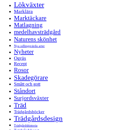
Lökväxter
Marklära
Marktäckare
Matlagning
medelhavsträdgård
Naturens skönhet
Nya odlingsvärda arter
Nyheter
Ogräs
Recept
Rosor
Skadegörare
Smått och gott
Ståndort
Surjordsväxter
Träd
Trädgårdsböcker
Trädgårdsdesign
Trädgårdshistoria