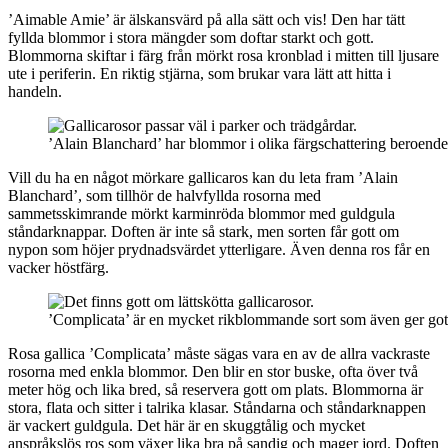
’Aimable Amie’ är älskansvärd på alla sätt och vis! Den har tätt
fyllda blommor i stora mängder som doftar starkt och gott.
Blommorna skiftar i färg från mörkt rosa kronblad i mitten till ljusare
ute i periferin. En riktig stjärna, som brukar vara lätt att hitta i
handeln.
’Alain Blanchard’ har blommor i olika färgschattering beroende 
Vill du ha en något mörkare gallicaros kan du leta fram ’Alain
Blanchard’, som tillhör de halvfyllda rosorna med
sammetsskimrande mörkt karminröda blommor med guldgula
ståndarknappar. Doften är inte så stark, men sorten får gott om
nypon som höjer prydnadsvärdet ytterligare. Även denna ros får en
vacker höstfärg.
’Complicata’ är en mycket rikblommande sort som även ger go
Rosa gallica ’Complicata’ måste sägas vara en av de allra vackraste
rosorna med enkla blommor. Den blir en stor buske, ofta över två
meter hög och lika bred, så reservera gott om plats. Blommorna är
stora, flata och sitter i talrika klasar. Ståndarna och ståndarknappen
är vackert guldgula. Det här är en skuggtålig och mycket
anspråkslös ros som växer lika bra på sandig och mager jord. Doften