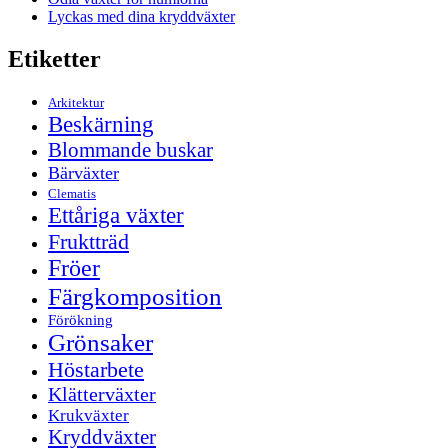
Lyckas med dina kryddväxter
Etiketter
Arkitektur
Beskärning
Blommande buskar
Bärväxter
Clematis
Ettåriga växter
Fruktträd
Fröer
Färgkomposition
Förökning
Grönsaker
Höstarbete
Klätterväxter
Krukväxter
Kryddväxter