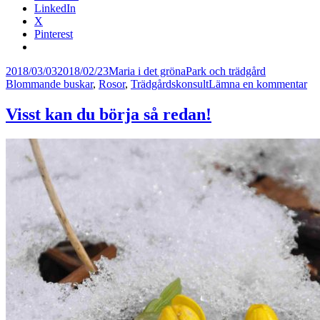
LinkedIn
X
Pinterest
Postat
Författare
Kategorier
Taggar
2018/03/03
2018/02/23
Maria i det gröna
Park och trädgård
till
Blommande buskar
,
Rosor
,
Trädgårdskonsult
Lämna en kommentar
Bli
det
Visst kan du börja så redan!
ro
år
i
år?