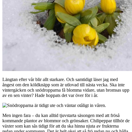
Längtan efter vår blir allt starkare. Och samtidigt läser jag med
ångest om den köldknäpp som är utlovad till nästa vecka. Ska inte
vintergäcken och snödropparna få blomma vidare, utan bromsas upp
av en sen vinter? Hade hoppats det var över för i år.
Men ingen fara – du kan alltid tjuvstarta säsongen med att fröså
kommande plantor av blommor och grönsaker. Chilipeppar tillhör de
växter som kan sås tidigt för att du ska hinna njuta av frukterna
redan under sommaren. Det är helt okej att så frö redan nu och hålla