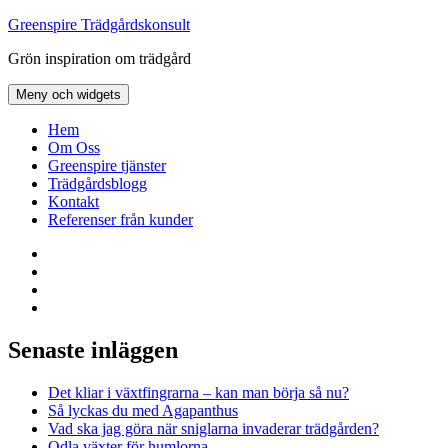
Hoppa
Greenspire Trädgårdskonsult
till
Grön inspiration om trädgård
innehåll
Meny och widgets
Hem
Om Oss
Greenspire tjänster
Trädgårdsblogg
Kontakt
Referenser från kunder
Facebook
LinkedIn
Twitter
Instagram
Senaste inläggen
Det kliar i växtfingrarna – kan man börja så nu?
Så lyckas du med Agapanthus
Vad ska jag göra när sniglarna invaderar trädgården?
Odla växter för humlorna