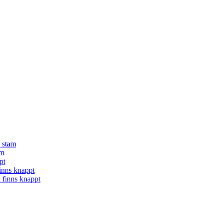
å stam
am
pt
finns knappt
a finns knappt