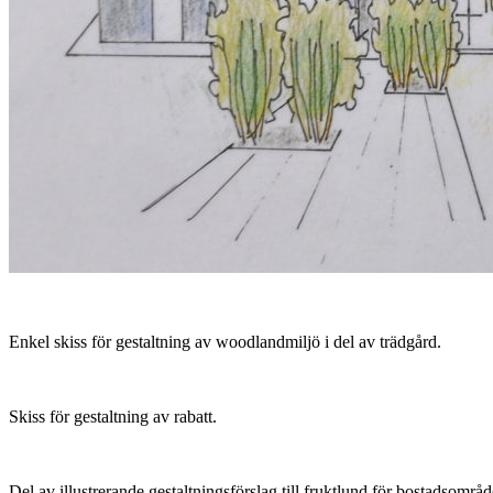
Enkel skiss för gestaltning av woodlandmiljö i del av trädgård.
Skiss för gestaltning av rabatt.
Del av illustrerande gestaltningsförslag till fruktlund för bostadsområd