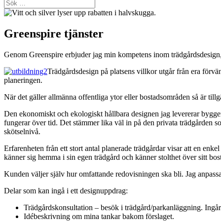
Sök
efter:
Greenspire tjänster
Genom Greenspire erbjuder jag min kompetens inom trädgårdsdesign, tr
Trädgårdsdesign på platsens villkor utgår från era för
planeringen.
När det gäller allmänna offentliga ytor eller bostadsområden så är tillg
Den ekonomiskt och ekologiskt hållbara designen jag levererar bygger p
fungerar över tid. Det stämmer lika väl in på den privata trädgården
skötselnivå.
Erfarenheten från ett stort antal planerade trädgårdar visar att en en
känner sig hemma i sin egen trädgård och känner stolthet över sitt bo
Kunden väljer själv hur omfattande redovisningen ska bli. Jag anpassar
Delar som kan ingå i ett designuppdrag:
Trädgårdskonsultation – besök i trädgård/parkanläggning. Ingår 
Idébeskrivning om mina tankar bakom förslaget.