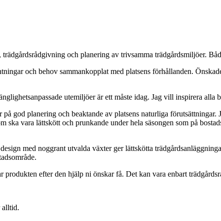
ädgårdsrådgivning och planering av trivsamma trädgårdsmiljöer. Både ti
väntningar och behov sammankopplat med platsens förhållanden. Önskade 
änglighetsanpassade utemiljöer är ett måste idag. Jag vill inspirera alla 
å god planering och beaktande av platsens naturliga förutsättningar. Jag 
 som ska vara lättskött och prunkande under hela säsongen som på bostad
kel design med noggrant utvalda växter ger lättskötta trädgårdsanläggni
stadsområde.
 produkten efter den hjälp ni önskar få. Det kan vara enbart trädgårdsrå
alltid.