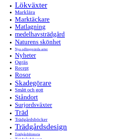
Lökväxter
Marklära
Marktäckare
Matlagning
medelhavsträdgård
Naturens skönhet
Nya odlingsvärda arter
Nyheter
Ogräs
Recept
Rosor
Skadegörare
Smått och gott
Ståndort
Surjordsväxter
Träd
Trädgårdsböcker
Trädgårdsdesign
Trädgårdshistoria