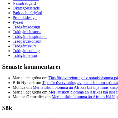
Naturträdgård
Okategoriserade
Park och trädgård
Produktdesign
Pyssel
Trädgårdsdesign
Trädgårdshistoria
Trädgårdsinspiration
Trädgårdskonsult
Trädgårdskurs
Trädgårdsodling
Trädgårdsresor
Senaste kommentarer
Maria i det gröna
om
Tips för övervintring av potatisblomma p
Britt Nymark
om
Tips för övervintring av potatisblomma på st
Monica
om
Mer lättskött blomma än Afrikas blå lilja finns knap
Maria i det gröna
om
Mer lättskött blomma än Afrikas blå lilja 
Monica Gramadies
om
Mer lättskött blomma än Afrikas blå lilj
Sök