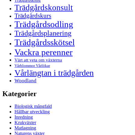
Trädgårdskonst
Trädgårdskonsult
Trädgårdskurs
Trädgårdsodling
Trädgårdsplanering
Trädgårdsskötsel
Vackra perenner
Värt att veta om växterna
Vårblommor Vårlökar
Vårlängtan i trädgården
Woodland
Kategorier
Biologisk mångfald
Hållbar utveckling
Inredning
Krukväxter
Matlagning
Naturens växter