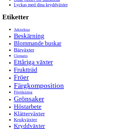
Lyckas med dina kryddväxter
Etiketter
Arkitektur
Beskärning
Blommande buskar
Bärväxter
Clematis
Ettåriga växter
Fruktträd
Fröer
Färgkomposition
Förökning
Grönsaker
Höstarbete
Klätterväxter
Krukväxter
Kryddväxter