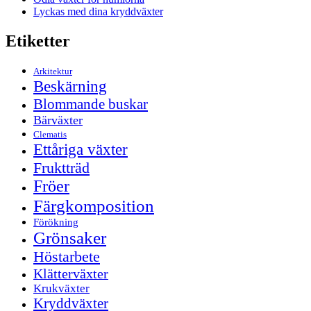
Lyckas med dina kryddväxter
Etiketter
Arkitektur
Beskärning
Blommande buskar
Bärväxter
Clematis
Ettåriga växter
Fruktträd
Fröer
Färgkomposition
Förökning
Grönsaker
Höstarbete
Klätterväxter
Krukväxter
Kryddväxter