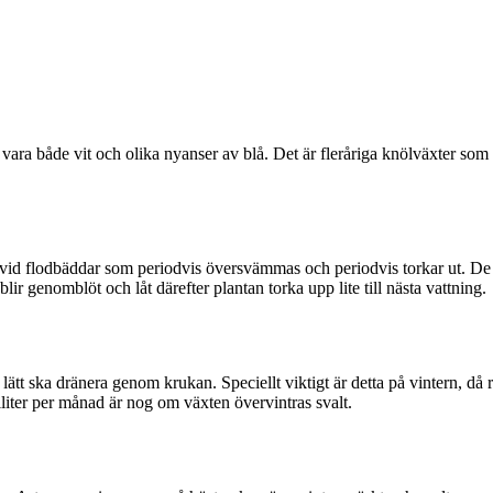
vara både vit och olika nyanser av blå. Det är fleråriga knölväxter som 
r vid flodbäddar som periodvis översvämmas och periodvis torkar ut. De k
blir genomblöt och låt därefter plantan torka upp lite till nästa vattning.
 lätt ska dränera genom krukan. Speciellt viktigt är detta på vintern, då 
ciliter per månad är nog om växten övervintras svalt.