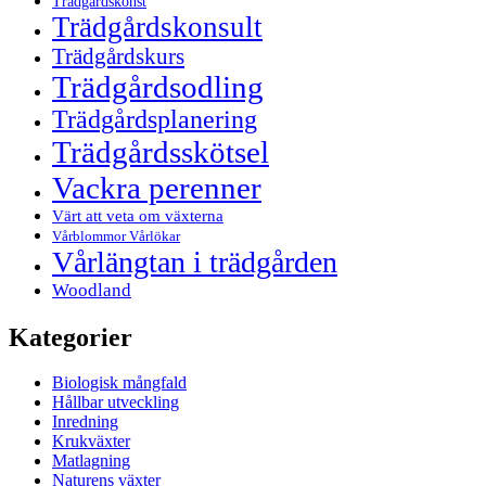
Trädgårdskonst
Trädgårdskonsult
Trädgårdskurs
Trädgårdsodling
Trädgårdsplanering
Trädgårdsskötsel
Vackra perenner
Värt att veta om växterna
Vårblommor Vårlökar
Vårlängtan i trädgården
Woodland
Kategorier
Biologisk mångfald
Hållbar utveckling
Inredning
Krukväxter
Matlagning
Naturens växter