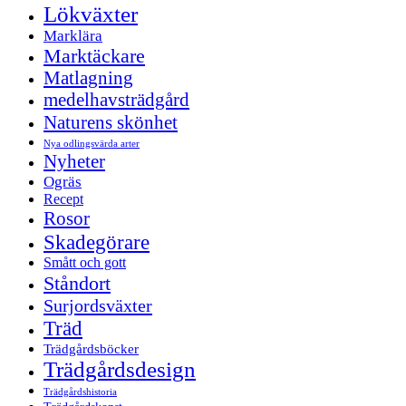
Lökväxter
Marklära
Marktäckare
Matlagning
medelhavsträdgård
Naturens skönhet
Nya odlingsvärda arter
Nyheter
Ogräs
Recept
Rosor
Skadegörare
Smått och gott
Ståndort
Surjordsväxter
Träd
Trädgårdsböcker
Trädgårdsdesign
Trädgårdshistoria