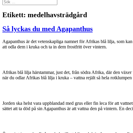
Sök
efter:
Etikett:
medelhavsträdgård
Så lyckas du med Agapanthus
Agapanthus är det vetenskapliga namnet för Afrikas blå lilja, som kan 
att odla dem i kruka och ta in dem frostfritt över vintern.
Afrikas blå lilja härstammar, just det, från södra Afrika, där den växe
när du odlar Afrikas blå lilja i kruka – vattna rejält så hela rotklumpen 
Jorden ska helst vara uppblandad med grus eller fin leca för att vattnet
sättet att ta död på sin Agapanthus är att vattna den på vintern. En de