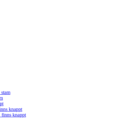
å stam
am
pt
finns knappt
a finns knappt