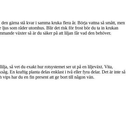
den gärna stå kvar i samma kruka flera år. Börja vattna så smått, men
e ljus som råder utomhus. Blir det risk för frost bör du ta in krukan
ommande växter så är du säker på att liljan får vad den behöver.
ja, så vet du exakt hur rotsystemet ser ut på en liljeväxt. Vita,
åg. En kraftig planta delas enklast i två eller fyra delar. Det är inte så
 vips har du en fin present att ge bort till någon vän.