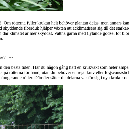
 Om rötterna fyller krukan helt behöver plantan delas, men annars kan 
 skyddande fiberduk hjälper växten att acklimatisera sig till det starkar
gen där klimatet är mer skyddat. Vattna gärna med flytande gödsel för bl
n.
 rotklump.
en den bästa tiden. Har du någon gång haft en krukväxt som heter ampellil
ra på rötterna för hand, utan du behöver en rejäl kniv eller fogsvans/sticks
 fungerande rötter. Därefter sätter du delarna var för sig i nya krukor och