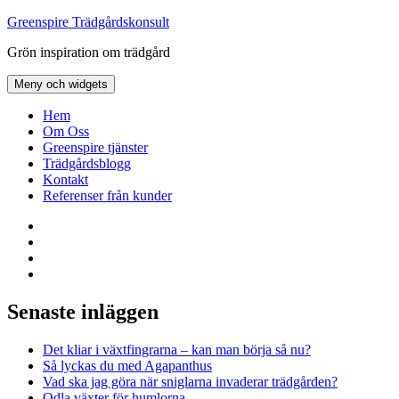
Hoppa
Greenspire Trädgårdskonsult
till
Grön inspiration om trädgård
innehåll
Meny och widgets
Hem
Om Oss
Greenspire tjänster
Trädgårdsblogg
Kontakt
Referenser från kunder
Facebook
LinkedIn
Twitter
Instagram
Senaste inläggen
Det kliar i växtfingrarna – kan man börja så nu?
Så lyckas du med Agapanthus
Vad ska jag göra när sniglarna invaderar trädgården?
Odla växter för humlorna