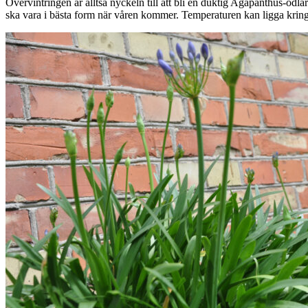
Övervintringen är alltså nyckeln till att bli en duktig Agapanthus-odla
ska vara i bästa form när våren kommer. Temperaturen kan ligga kring 1