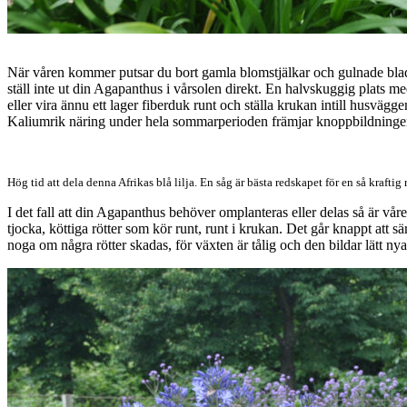
När våren kommer putsar du bort gamla blomstjälkar och gulnade blad.
ställ inte ut din Agapanthus i vårsolen direkt. En halvskuggig plats med
eller vira ännu ett lager fiberduk runt och ställa krukan intill husväg
Kaliumrik näring under hela sommarperioden främjar knoppbildninge
Hög tid att dela denna Afrikas blå lilja. En såg är bästa redskapet för en så kraftig
I det fall att din Agapanthus behöver omplanteras eller delas så är vår
tjocka, köttiga rötter som kör runt, runt i krukan. Det går knappt att sä
noga om några rötter skadas, för växten är tålig och den bildar lätt nya