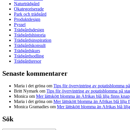
Naturträdgård
Okategoriserade
Park och trädgård
Produktdesign
Pyssel
Trädgårdsdesign
Trädgårdshistoria
Trädgårdsinspiration
Trädgårdskonsult
Trädgårdskurs
Trädgårdsodling
Trädgårdsresor
Senaste kommentarer
Maria i det gröna
om
Tips för övervintring av potatisblomma p
Britt Nymark
om
Tips för övervintring av potatisblomma på st
Monica
om
Mer lättskött blomma än Afrikas blå lilja finns knap
Maria i det gröna
om
Mer lättskött blomma än Afrikas blå lilja 
Monica Gramadies
om
Mer lättskött blomma än Afrikas blå lilj
Sök