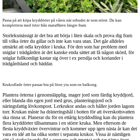
Passa på att köpa kryddörter på våren när utbudet är som störst. Du kan
komplettera med örter från mataffären längre fram.
Storleksmässigt är det bra att börja i liten skala och prova dig fram
till vilka örter du gillar och inte kan vara utan. Det går alldeles
utmärkt att odla kryddor i kruka. För den som har problem med
sniglar i trädgården är det kanske enda sättet att få någon skörd, för
sniglar fullkomligt kastar sig över t ex persilja och koriander i
trädgårdsland och bäddar.
Krukodlade örter passar bra på liten yta som en balkong.
Plantera örterna i genomsläpplig, mager jord som färdig kryddjord,
eller blanda din egen jord med grus, planteringsjord och
näringsfattig lövkompost. Lerkrukor andas och håller jorden lagom
torr. Krukan måste ha dräneringshål i botten för att överskottsvatten
ska rinna ut. Planerar du för en ettårig kryddodling kan du plantera
flera kryddörter tillsammans i en större kruka. Men eftersom de
flesta kryddväxter övervintrar och kommer upp igen nästa år kan det
vara en idé att ha olika sorter i separata krukor. Vissa är nämligen
rätt så starkväxande (bl a oregano och mynta) och tar gärna över