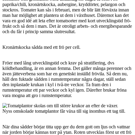
paprika/chili, kronärtskocka, aubergine, kryddörter, pelargon och
stockros. Tomater kan sås i februari, men de blir lätt förväxta innan
man har möjlighet att plantera ut dem i växthuset. Däremot kan det
vara en god idé att leta efter tomatsorter med kort utvecklingstid frö-
frukt och så dem i mars. Det är otroligt arbets- och energibesparande
och du får i princip samma slutresultat.
Kronärtskocka sådda med ett frö per cell.
Fröer med lång utvecklingstid och krav på stratifiering, dvs
köldbehandling, är en annan femma. Det gäller många perenner och
även jätteverbena som har en genetiskt inställd frövila. Så dem nu,
håll den fuktade sådden i rumstemperatur några dagar, ställ sedan
den inplastade krukan i kyl i två-tre veckor. Ta fram den i
rumstemperatur ett par veckor och kyl igen. Därefter brukar fröna
vara mogna att gro i rumstemperatur.
Nyss omskolade tomatplantor får växa till sig inomhus ett tag till.
När dina sådder börjar titta upp ger du dem gott om ljus och vattnar
när jorden börjar kännas torr på ytan. Roten utvecklas först ur ett frö