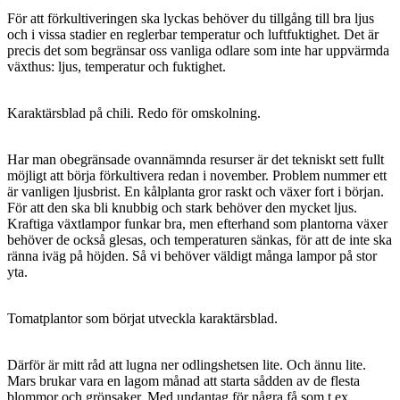
För att förkultiveringen ska lyckas behöver du tillgång till bra ljus
och i vissa stadier en reglerbar temperatur och luftfuktighet. Det är
precis det som begränsar oss vanliga odlare som inte har uppvärmda
växthus: ljus, temperatur och fuktighet.
Karaktärsblad på chili. Redo för omskolning.
Har man obegränsade ovannämnda resurser är det tekniskt sett fullt
möjligt att börja förkultivera redan i november. Problem nummer ett
är vanligen ljusbrist. En kålplanta gror raskt och växer fort i början.
För att den ska bli knubbig och stark behöver den mycket ljus.
Kraftiga växtlampor funkar bra, men efterhand som plantorna växer
behöver de också glesas, och temperaturen sänkas, för att de inte ska
ränna iväg på höjden. Så vi behöver väldigt många lampor på stor
yta.
Tomatplantor som börjat utveckla karaktärsblad.
Därför är mitt råd att lugna ner odlingshetsen lite. Och ännu lite.
Mars brukar vara en lagom månad att starta sådden av de flesta
blommor och grönsaker. Med undantag för några få som t ex