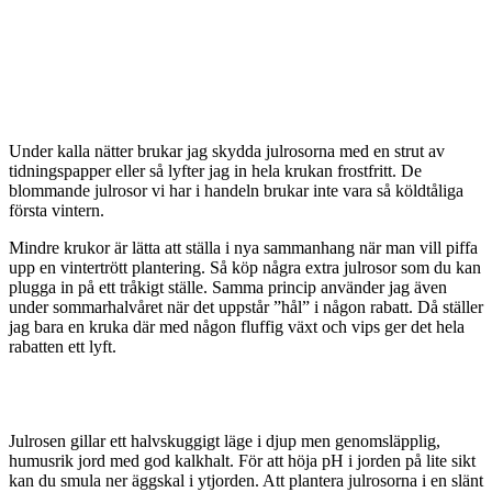
Under kalla nätter brukar jag skydda julrosorna med en strut av
tidningspapper eller så lyfter jag in hela krukan frostfritt. De
blommande julrosor vi har i handeln brukar inte vara så köldtåliga
första vintern.
Mindre krukor är lätta att ställa i nya sammanhang när man vill piffa
upp en vintertrött plantering. Så köp några extra julrosor som du kan
plugga in på ett tråkigt ställe. Samma princip använder jag även
under sommarhalvåret när det uppstår ”hål” i någon rabatt. Då ställer
jag bara en kruka där med någon fluffig växt och vips ger det hela
rabatten ett lyft.
Julrosen gillar ett halvskuggigt läge i djup men genomsläpplig,
humusrik jord med god kalkhalt. För att höja pH i jorden på lite sikt
kan du smula ner äggskal i ytjorden. Att plantera julrosorna i en slänt