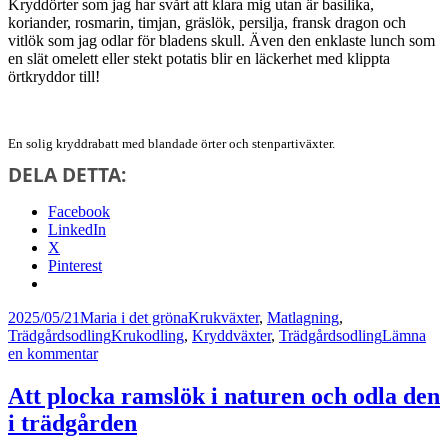
Kryddörter som jag har svårt att klara mig utan är basilika,
koriander, rosmarin, timjan, gräslök, persilja, fransk dragon och
vitlök som jag odlar för bladens skull. Även den enklaste lunch som
en slät omelett eller stekt potatis blir en läckerhet med klippta
örtkryddor till!
En solig kryddrabatt med blandade örter och stenpartiväxter.
DELA DETTA:
Facebook
LinkedIn
X
Pinterest
Postat
Författare
Kategorier
2025/05/21
Maria i det gröna
Krukväxter
,
Matlagning
,
Taggar
Trädgårdsodling
Krukodling
,
Kryddväxter
,
Trädgårdsodling
Lämna
till
en kommentar
Lyckas
med
Att plocka ramslök i naturen och odla den
dina
i trädgården
kryddväxter