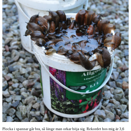
Plocka i spannar går bra, så länge man orkar böja sig. Rekordet hos mig är 3,6