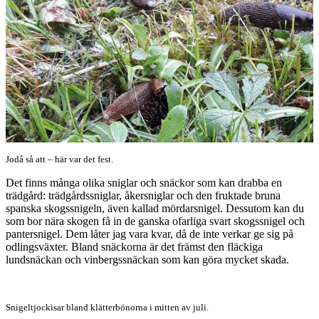
Jodå så att – här var det fest.
Det finns många olika sniglar och snäckor som kan drabba en
trädgård: trädgårdssniglar, åkersniglar och den fruktade bruna
spanska skogssnigeln, även kallad mördarsnigel. Dessutom kan du
som bor nära skogen få in de ganska ofarliga svart skogssnigel och
pantersnigel. Dem låter jag vara kvar, då de inte verkar ge sig på
odlingsväxter. Bland snäckorna är det främst den fläckiga
lundsnäckan och vinbergssnäckan som kan göra mycket skada.
Snigeltjockisar bland klätterbönorna i mitten av juli.