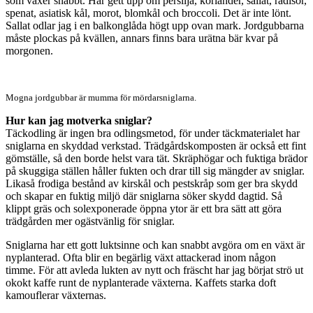
som växer snabbt. Har gett upp om persilja, koriander, sallat, rädisor,
spenat, asiatisk kål, morot, blomkål och broccoli. Det är inte lönt.
Sallat odlar jag i en balkonglåda högt upp ovan mark. Jordgubbarna
måste plockas på kvällen, annars finns bara urätna bär kvar på
morgonen.
Mogna jordgubbar är mumma för mördarsniglarna.
Hur kan jag motverka sniglar?
Täckodling är ingen bra odlingsmetod, för under täckmaterialet har
sniglarna en skyddad verkstad. Trädgårdskomposten är också ett fint
gömställe, så den borde helst vara tät. Skräphögar och fuktiga brädor
på skuggiga ställen håller fukten och drar till sig mängder av sniglar.
Likaså frodiga bestånd av kirskål och pestskråp som ger bra skydd
och skapar en fuktig miljö där sniglarna söker skydd dagtid. Så
klippt gräs och solexponerade öppna ytor är ett bra sätt att göra
trädgården mer ogästvänlig för sniglar.
Sniglarna har ett gott luktsinne och kan snabbt avgöra om en växt är
nyplanterad. Ofta blir en begärlig växt attackerad inom någon
timme. För att avleda lukten av nytt och fräscht har jag börjat strö ut
okokt kaffe runt de nyplanterade växterna. Kaffets starka doft
kamouflerar växternas.