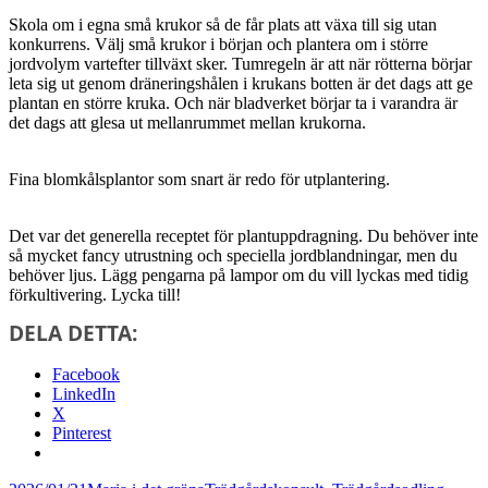
Skola om i egna små krukor så de får plats att växa till sig utan
konkurrens. Välj små krukor i början och plantera om i större
jordvolym vartefter tillväxt sker. Tumregeln är att när rötterna börjar
leta sig ut genom dräneringshålen i krukans botten är det dags att ge
plantan en större kruka. Och när bladverket börjar ta i varandra är
det dags att glesa ut mellanrummet mellan krukorna.
Fina blomkålsplantor som snart är redo för utplantering.
Det var det generella receptet för plantuppdragning. Du behöver inte
så mycket fancy utrustning och speciella jordblandningar, men du
behöver ljus. Lägg pengarna på lampor om du vill lyckas med tidig
förkultivering. Lycka till!
DELA DETTA:
Facebook
LinkedIn
X
Pinterest