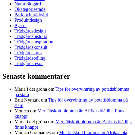
Naturträdgård
Okategoriserade
Park och trädgård
Produktdesign
Pyssel
Trädgårdsdesign
Trädgårdshistoria
Trädgårdsinspiration
Trädgårdskonsult
Trädgårdskurs
Trädgårdsodling
Trädgårdsresor
Senaste kommentarer
Maria i det gröna
om
Tips för övervintring av potatisblomma
på stam
Britt Nymark
om
Tips för övervintring av potatisblomma på
stam
Monica
om
Mer lättskött blomma än Afrikas blå lilja finns
knappt
Maria i det gröna
om
Mer lättskött blomma än Afrikas blå lilja
finns knappt
Monica Gramadies
om
Mer lättskött blomma än Afrikas blå