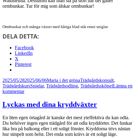
Waldsteinia. Dessutom kan man slå på stort när det gäller
ormbunkar. Tur för mig som älskar ormbunkar!
Ormbunkar och många växter med håriga blad står emot sniglar.
DELA DETTA:
Facebook
LinkedIn
X
Pinterest
Postat
Författare
Kategorier
2025/05/28
2025/06/06
Maria i det gröna
Trädgårdskonsult
,
Taggar
Trädgårdskurs
Sniglar
,
Trädgårdsodling
,
Trädgårdsskötsel
Lämna en
till
kommentar
Vad
ska
Lyckas med dina kryddväxter
jag
göra
En liten egen örtagård är kanske det mest yteffektiva du kan odla.
när
Du behöver ingen egen trädgård för att odla kryddörter. Det funkar
sniglarna
lika bra på balkong eller i ett soligt fönster. Kryddorna trivs nästan
invaderar
hur simpelt som helst. Det enda som krävs är ett soligt läge.
trädgården?