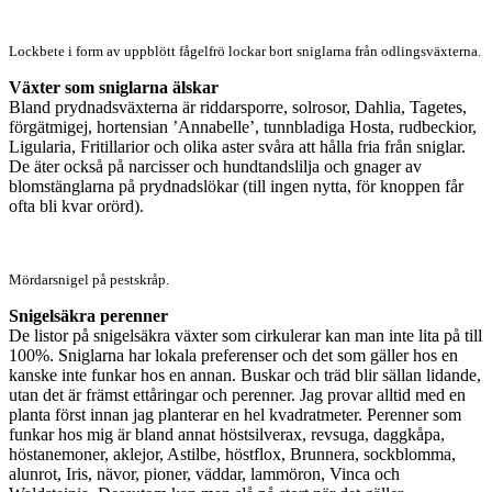
Lockbete i form av uppblött fågelfrö lockar bort sniglarna från odlingsväxterna.
Växter som sniglarna älskar
Bland prydnadsväxterna är riddarsporre, solrosor, Dahlia, Tagetes,
förgätmigej, hortensian ’Annabelle’, tunnbladiga Hosta, rudbeckior,
Ligularia, Fritillarior och olika aster svåra att hålla fria från sniglar.
De äter också på narcisser och hundtandslilja och gnager av
blomstänglarna på prydnadslökar (till ingen nytta, för knoppen får
ofta bli kvar orörd).
Mördarsnigel på pestskråp.
Snigelsäkra perenner
De listor på snigelsäkra växter som cirkulerar kan man inte lita på till
100%. Sniglarna har lokala preferenser och det som gäller hos en
kanske inte funkar hos en annan. Buskar och träd blir sällan lidande,
utan det är främst ettåringar och perenner. Jag provar alltid med en
planta först innan jag planterar en hel kvadratmeter. Perenner som
funkar hos mig är bland annat höstsilverax, revsuga, daggkåpa,
höstanemoner, aklejor, Astilbe, höstflox, Brunnera, sockblomma,
alunrot, Iris, nävor, pioner, väddar, lammöron, Vinca och