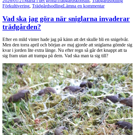
Postat
Författare
Kategorier
Tagga
2026/01/21
Maria i det gröna
Trädgårdskonsult
,
Trädgårdsodling
till
Förkultivering
,
Trädgårdsodling
Lämna en kommentar
Det
kliar
Vad ska jag göra när sniglarna invaderar
i
trädgården?
växtfingrarna
–
kan
Efter en mild vinter hade jag på känn att det skulle bli en snigelvår.
man
Men den torra april och början av maj gjorde att sniglarna gömde sig
börja
kvar i jorden lite extra länge. Nu efter regn så går det knappt att ta
så
sig fram utan att trampa på dem. Vad ska man ta sig till?
nu?