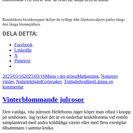
Ramslökens blomknoppar skiljer du tydligt från liljekonvaljens pärlor längs
den långa blomstjälken.
DELA DETTA:
Facebook
LinkedIn
X
Pinterest
Postat
Författare
Kategorier
2025/03/16
2025/03/16
Maria i det gröna
Matlagning
,
Naturens
Taggar
växter
,
Naturträdgård
Grönsaker
,
Trädgårdsodling
Lämna en
till
kommentar
Att
plocka
Vinterblommande julrosor
ramslök
i
Den vanliga, vita julrosen Helleborus niger köper man oftast i knopp
naturen
på senhösten. Jag tycker det är en underbar krukblomma vid entrén
och
samplanterad med andra köldtåliga växter eller med flera exemplar
odla
tillsammans i samma kruka.
den