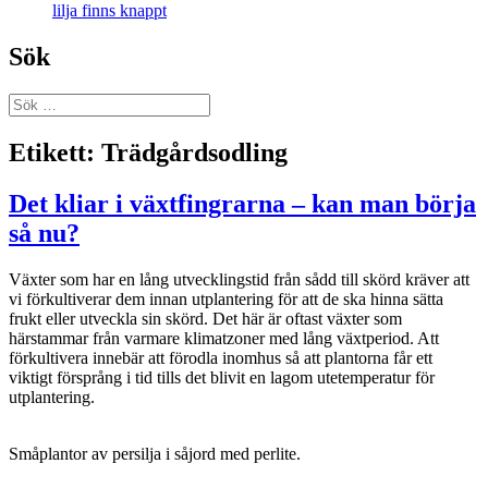
lilja finns knappt
Sök
Sök
efter:
Etikett:
Trädgårdsodling
Det kliar i växtfingrarna – kan man börja
så nu?
Växter som har en lång utvecklingstid från sådd till skörd kräver att
vi förkultiverar dem innan utplantering för att de ska hinna sätta
frukt eller utveckla sin skörd. Det här är oftast växter som
härstammar från varmare klimatzoner med lång växtperiod. Att
förkultivera innebär att förodla inomhus så att plantorna får ett
viktigt försprång i tid tills det blivit en lagom utetemperatur för
utplantering.
Småplantor av persilja i såjord med perlite.