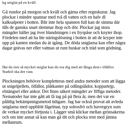
kg sniglar på en kväll.
Gå rundor på morgon och kväll och gärna efter regnskurar. Jag
plockar i mindre spannar med två dl vatten och en halv dl
kalksalpeter i botten. Blir inte hela spannen full kan de simma där
tills de ganska snart slemmar ihop och dör. Plockar jag stora
mängder häller jag över blandningen i en fryspåse och knyter ihop.
Fördelen med att ha lite näringslösning i botten är att de kryper inte
upp på kanten medan du är igång. De döda sniglarna kan efter några
dagar grävas ner eller vattnas ut runt buskar och träd som gödning.
Har du inte så mycket sniglar kan du roa dig med att fånga dem i ölfällor.
Starköl ska det vara.
Plockningen behöver kompletteras med andra metoder som att lägga
ut snigelpellets, ölfällor, plåtkanter på odlingslådor, koppartejp,
elstängsel eller ankor. Det finns säkert mängder av fiffiga metoder.
Nematoder har inte gått att få tag på på flera år, men det var en
pålitlig bekämpningsmetod tidigare. Jag har också provat att avleda
sniglarna med uppblött fågelmat, typ solrosfrö och havregryn som
de verkar mycket förtjusta i. Lägger små klickar mellan grönsakerna
och om inte annat så kan man gå dit och plocka rent med jämna
mellanrum.