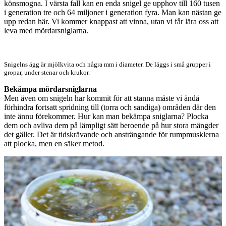
könsmogna. I värsta fall kan en enda snigel ge upphov till 160 tusen
i generation tre och 64 miljoner i generation fyra. Man kan nästan ge
upp redan här. Vi kommer knappast att vinna, utan vi får lära oss att
leva med mördarsniglarna.
Snigelns ägg är mjölkvita och några mm i diameter. De läggs i små grupper i
gropar, under stenar och krukor.
Bekämpa mördarsniglarna
Men även om snigeln har kommit för att stanna måste vi ändå
förhindra fortsatt spridning till (torra och sandiga) områden där den
inte ännu förekommer. Hur kan man bekämpa sniglarna? Plocka
dem och avliva dem på lämpligt sätt beroende på hur stora mängder
det gäller. Det är tidskrävande och ansträngande för rumpmusklerna
att plocka, men en säker metod.