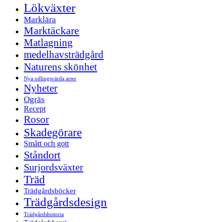
Lökväxter
Marklära
Marktäckare
Matlagning
medelhavsträdgård
Naturens skönhet
Nya odlingsvärda arter
Nyheter
Ogräs
Recept
Rosor
Skadegörare
Smått och gott
Ståndort
Surjordsväxter
Träd
Trädgårdsböcker
Trädgårdsdesign
Trädgårdshistoria