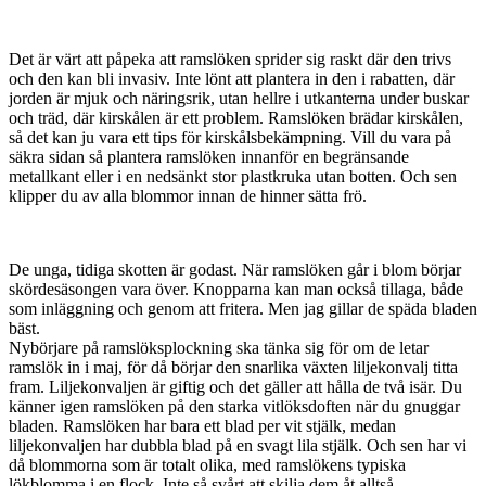
Det är värt att påpeka att ramslöken sprider sig raskt där den trivs
och den kan bli invasiv. Inte lönt att plantera in den i rabatten, där
jorden är mjuk och näringsrik, utan hellre i utkanterna under buskar
och träd, där kirskålen är ett problem. Ramslöken brädar kirskålen,
så det kan ju vara ett tips för kirskålsbekämpning. Vill du vara på
säkra sidan så plantera ramslöken innanför en begränsande
metallkant eller i en nedsänkt stor plastkruka utan botten. Och sen
klipper du av alla blommor innan de hinner sätta frö.
De unga, tidiga skotten är godast. När ramslöken går i blom börjar
skördesäsongen vara över. Knopparna kan man också tillaga, både
som inläggning och genom att fritera. Men jag gillar de späda bladen
bäst.
Nybörjare på ramslöksplockning ska tänka sig för om de letar
ramslök in i maj, för då börjar den snarlika växten liljekonvalj titta
fram. Liljekonvaljen är giftig och det gäller att hålla de två isär. Du
känner igen ramslöken på den starka vitlöksdoften när du gnuggar
bladen. Ramslöken har bara ett blad per vit stjälk, medan
liljekonvaljen har dubbla blad på en svagt lila stjälk. Och sen har vi
då blommorna som är totalt olika, med ramslökens typiska
lökblomma i en flock. Inte så svårt att skilja dem åt alltså.