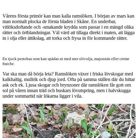
Vårens första primör kan man kalla ramslöken. I början av mars kan
man normalt plocka de första bladen i Skåne. En underbar,
vitlöksdoftande och -smakande krydda som passar i en mängd olika
rätter och örtblandningar. Väl värd att tillaga direkt i maten, att lägga
in i olja eller ättikslag, att torka och frysa in för kommande rätter.
En tjock pestobas som kan spädas ut med mer olivolja, majonnäs eller creme
fraiche.
Var ska man då börja leta? Ramslöken växer i friska lövskogar med
kalkhaltig, mullrik och djup jord. Ofta på samma ställen där du hittar
ask och ek. Ljusa skogar och brynzoner där ramslöken får gott om
sol på våren innan träd och buskars lövutspring, men i halvskugga
under sommartid när lökarna ligger i vila.