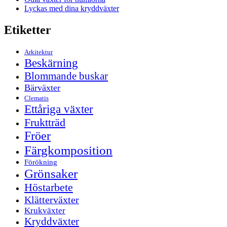
Lyckas med dina kryddväxter
Etiketter
Arkitektur
Beskärning
Blommande buskar
Bärväxter
Clematis
Ettåriga växter
Fruktträd
Fröer
Färgkomposition
Förökning
Grönsaker
Höstarbete
Klätterväxter
Krukväxter
Kryddväxter