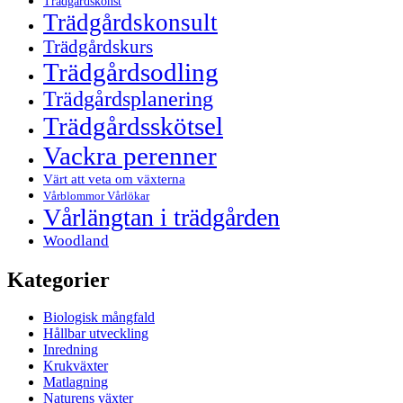
Trädgårdskonst
Trädgårdskonsult
Trädgårdskurs
Trädgårdsodling
Trädgårdsplanering
Trädgårdsskötsel
Vackra perenner
Värt att veta om växterna
Vårblommor Vårlökar
Vårlängtan i trädgården
Woodland
Kategorier
Biologisk mångfald
Hållbar utveckling
Inredning
Krukväxter
Matlagning
Naturens växter