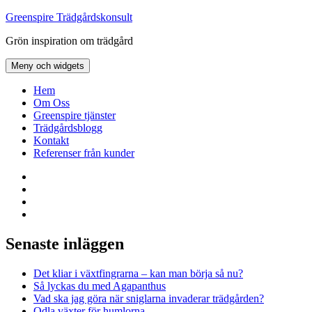
Hoppa
Greenspire Trädgårdskonsult
till
Grön inspiration om trädgård
innehåll
Meny och widgets
Hem
Om Oss
Greenspire tjänster
Trädgårdsblogg
Kontakt
Referenser från kunder
Facebook
LinkedIn
Twitter
Instagram
Senaste inläggen
Det kliar i växtfingrarna – kan man börja så nu?
Så lyckas du med Agapanthus
Vad ska jag göra när sniglarna invaderar trädgården?
Odla växter för humlorna