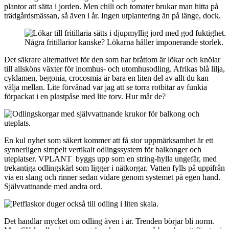
plantor att sätta i jorden. Men chili och tomater brukar man hitta på
trädgårdsmässan, så även i år. Ingen utplantering än på länge, dock.
Några fritillarior kanske? Lökarna håller imponerande storlek.
Det säkrare alternativet för den som har bråttom är lökar och knölar
till allsköns växter för inomhus- och utomhusodling. Afrikas blå lilja,
cyklamen, begonia, crocosmia är bara en liten del av allt du kan
välja mellan. Lite förvånad var jag att se torra rotbitar av funkia
förpackat i en plastpåse med lite torv. Hur mår de?
En kul nyhet som säkert kommer att få stor uppmärksamhet är ett
synnerligen simpelt vertikalt odlingssystem för balkonger och
uteplatser. VPLANT byggs upp som en string-hylla ungefär, med
trekantiga odlingskärl som ligger i nätkorgar. Vatten fylls på uppifrån
via en slang och rinner sedan vidare genom systemet på egen hand.
Självvattnande med andra ord.
Det handlar mycket om odling även i år. Trenden börjar bli norm.