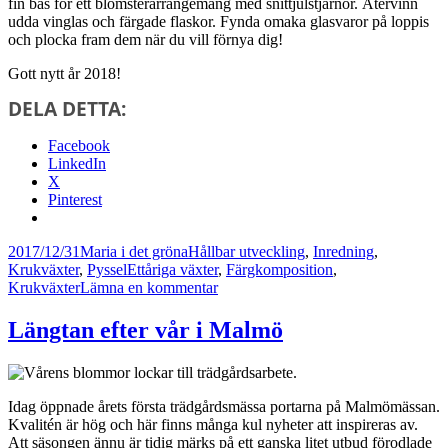
fin bas för ett blomsterarrangemang med snittjulstjärnor. Återvinn
udda vinglas och färgade flaskor. Fynda omaka glasvaror på loppis
och plocka fram dem när du vill förnya dig!
Gott nytt år 2018!
DELA DETTA:
Facebook
LinkedIn
X
Pinterest
Postat
Författare
Kategorier
2017/12/31
Maria i det gröna
Hållbar utveckling
,
Inredning
,
Taggar
Krukväxter
,
Pyssel
Ettåriga växter
,
Färgkomposition
,
till
Krukväxter
Lämna en kommentar
Återvinn
julstjärnan
Längtan efter vår i Malmö
till
nyår!
Idag öppnade årets första trädgårdsmässa portarna på Malmömässan.
Kvalitén är hög och här finns många kul nyheter att inspireras av.
Att säsongen ännu är tidig märks på ett ganska litet utbud förodlade