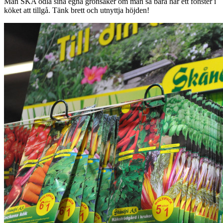
Man SKA odla sina egna grönsaker om man så bara har ett fönster i
köket att tillgå. Tänk brett och utnyttja höjden!