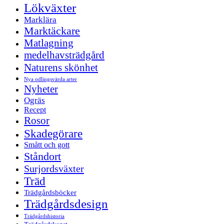
Lökväxter
Marklära
Marktäckare
Matlagning
medelhavsträdgård
Naturens skönhet
Nya odlingsvärda arter
Nyheter
Ogräs
Recept
Rosor
Skadegörare
Smått och gott
Ståndort
Surjordsväxter
Träd
Trädgårdsböcker
Trädgårdsdesign
Trädgårdshistoria