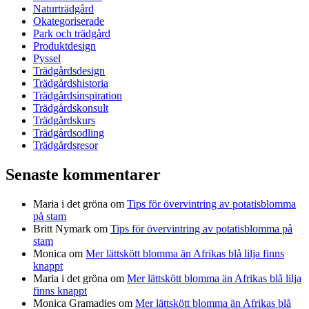
Naturträdgård
Okategoriserade
Park och trädgård
Produktdesign
Pyssel
Trädgårdsdesign
Trädgårdshistoria
Trädgårdsinspiration
Trädgårdskonsult
Trädgårdskurs
Trädgårdsodling
Trädgårdsresor
Senaste kommentarer
Maria i det gröna
om
Tips för övervintring av potatisblomma
på stam
Britt Nymark
om
Tips för övervintring av potatisblomma på
stam
Monica
om
Mer lättskött blomma än Afrikas blå lilja finns
knappt
Maria i det gröna
om
Mer lättskött blomma än Afrikas blå lilja
finns knappt
Monica Gramadies
om
Mer lättskött blomma än Afrikas blå