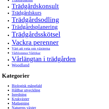
Trädgårdskonst
Trädgårdskonsult
Trädgårdskurs
Trädgårdsodling
Trädgårdsplanering
Trädgårdsskötsel
Vackra perenner
Värt att veta om växterna
Vårblommor Vårlökar
Vårlängtan i trädgården
Woodland
Kategorier
Biologisk mångfald
Hållbar utveckling
Inredning
Krukväxter
Matlagning
Naturens växter