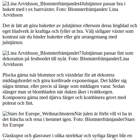
Julstjärnor passar bra i
bukett med t ex barrväxter. Foto: Blomsterfrämjandet/ Lina
Arvidsson
Det är lätt att göra buketter av julstjärnor eftersom deras högblad och
eget bladverk är kraftiga och fyller ut bra. Välj sirligare växter som
kontrast när du binder buketter eller gör arrangemang med
julstjärnor.
Julstjärnan passar fint som
dekoration på festbordet till nyår. Foto: Blomsterfrämjandet/Lina
Arvidsson
Plocka gärna isär blommor och växtdelar för att dekorera
middagsbordet och göra kortlivade exponeringar. Det håller sig
några timmar, eller precis så länge som middagen varar. Sedan
slänger man ut blombladen när duken åker i tvättkorgen.
Komponera gärna med djärva färger och kombinera grovt med
polerat och fint.
När julen är förbi vill vi ha in
det fräscha och rena i hemmet igen. Foto: Blomsterfrämjandet/Stars
for Europe
Glaskupor och glasvaser i olika storlekar och syrliga färger blir en