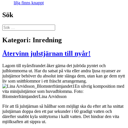
lilja finns knappt
Sök
Sök
efter:
Kategori:
Inredning
Återvinn julstjärnan till nyår!
Lagom till nyårsfirandet åker gärna det julröda pyntet och
julblommorna ut. Har du satsat på vita eller andra ljusa nyanser av
julstjärnor behöver du absolut inte slänga dem, utan kan ge dem nytt
liv som snittblommor i ett fräscht arrangemang.
En silvrig komposition med
vita minijulstjärnor som huvudblomma. Foto:
Blomsterfrämjandet/Lina Arvidsson
För att få julstjärnan så hållbar som möjligt ska du efter att ha snittat
julstjärnan doppa den ett par sekunder i 60 gradigt vatten och
därefter snabbt kyla snittytorna i kallt vatten. Det hindrar den vita
mjölksaften att sippra ut.