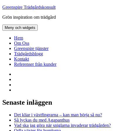
Hoppa
Greenspire Trädgårdskonsult
till
Grön inspiration om trädgård
innehåll
Meny och widgets
Hem
Om Oss
Greenspire tjänster
Trädgårdsblogg
Kontakt
Referenser från kunder
Facebook
LinkedIn
Twitter
Instagram
Senaste inläggen
Det kliar i växtfingrarna – kan man börja så nu?
Så lyckas du med Agapanthus
Vad ska jag göra när sniglarna invaderar trädgården?
Odla växter för humlorna