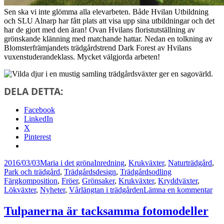
Sen ska vi inte glömma alla elevarbeten. Både Hvilan Utbildning
och SLU Alnarp har fått plats att visa upp sina utbildningar och det
har de gjort med den äran! Ovan Hvilans floristutställning av
grönskande klänning med matchande hattar. Nedan en tolkning av
Blomsterfrämjandets trädgårdstrend Dark Forest av Hvilans
vuxenstuderandeklass. Mycket välgjorda arbeten!
DELA DETTA:
Facebook
LinkedIn
X
Pinterest
Postat
Författare
Kategorier
2016/03/03
Maria i det gröna
Inredning
,
Krukväxter
,
Naturträdgård
,
Taggar
Park och trädgård
,
Trädgårdsdesign
,
Trädgårdsodling
Färgkomposition
,
Fröer
,
Grönsaker
,
Krukväxter
,
Kryddväxter
,
till
Lökväxter
,
Nyheter
,
Vårlängtan i trädgården
Lämna en kommentar
Län
efte
Tulpanerna är tacksamma fotomodeller
vår