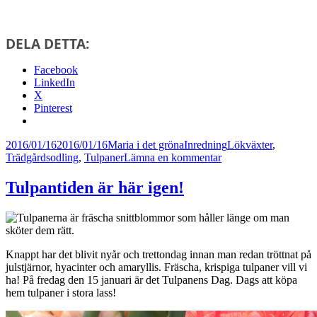
DELA DETTA:
Facebook
LinkedIn
X
Pinterest
Postat
Författare
Kategorier
Taggar
2016/01/16
2016/01/16
Maria i det gröna
Inredning
Lökväxter
,
till
Trädgårdsodling
,
Tulpaner
Lämna en kommentar
Tulpanerna
är
Tulpantiden är här igen!
tacksamma
fotomodeller
Knappt har det blivit nyår och trettondag innan man redan tröttnat på
julstjärnor, hyacinter och amaryllis. Fräscha, krispiga tulpaner vill vi
ha! På fredag den 15 januari är det Tulpanens Dag. Dags att köpa
hem tulpaner i stora lass!