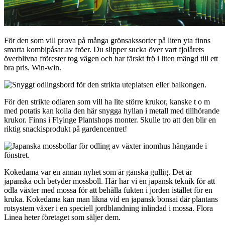
För den som vill prova på många grönsakssorter på liten yta finns
smarta kombipåsar av fröer. Du slipper sucka över vart fjolårets
överblivna frörester tog vägen och har färskt frö i liten mängd till ett
bra pris. Win-win.
För den strikte odlaren som vill ha lite större krukor, kanske t o m
med potatis kan kolla den här snygga hyllan i metall med tillhörande
krukor. Finns i Flyinge Plantshops monter. Skulle tro att den blir en
riktig snackisprodukt på gardencentret!
Kokedama var en annan nyhet som är ganska gullig. Det är
japanska och betyder mossboll. Här har vi en japansk teknik för att
odla växter med mossa för att behålla fukten i jorden istället för en
kruka. Kokedama kan man likna vid en japansk bonsai där plantans
rotsystem växer i en speciell jordblandning inlindad i mossa. Flora
Linea heter företaget som säljer dem.