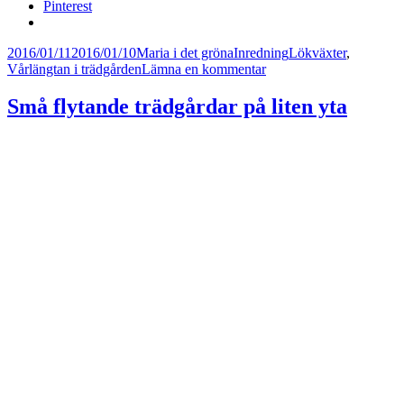
Pinterest
Postat
Författare
Kategorier
Taggar
2016/01/11
2016/01/10
Maria i det gröna
Inredning
Lökväxter
,
till
Vårlängtan i trädgården
Lämna en kommentar
Tulpantiden
är
Små flytande trädgårdar på liten yta
här
igen!