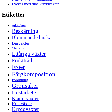
Lyckas med dina kryddväxter
Etiketter
Arkitektur
Beskärning
Blommande buskar
Bärväxter
Clematis
Ettåriga växter
Fruktträd
Fröer
Färgkomposition
Förökning
Grönsaker
Höstarbete
Klätterväxter
Krukväxter
Kryddväxter