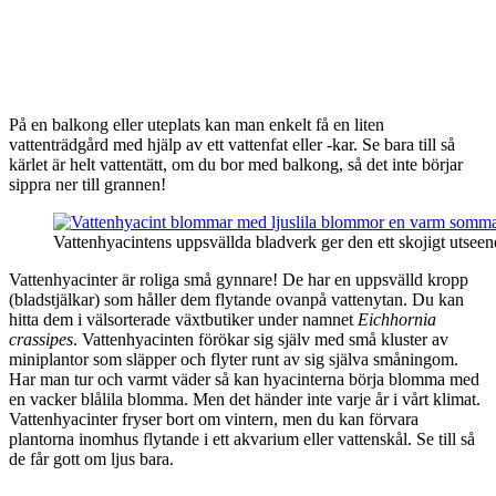
På en balkong eller uteplats kan man enkelt få en liten
vattenträdgård med hjälp av ett vattenfat eller -kar. Se bara till så
kärlet är helt vattentätt, om du bor med balkong, så det inte börjar
sippra ner till grannen!
Vattenhyacintens uppsvällda bladverk ger den ett skojigt utseen
Vattenhyacinter är roliga små gynnare! De har en uppsvälld kropp
(bladstjälkar) som håller dem flytande ovanpå vattenytan. Du kan
hitta dem i välsorterade växtbutiker under namnet
Eichhornia
crassipes
. Vattenhyacinten förökar sig själv med små kluster av
miniplantor som släpper och flyter runt av sig själva småningom.
Har man tur och varmt väder så kan hyacinterna börja blomma med
en vacker blålila blomma. Men det händer inte varje år i vårt klimat.
Vattenhyacinter fryser bort om vintern, men du kan förvara
plantorna inomhus flytande i ett akvarium eller vattenskål. Se till så
de får gott om ljus bara.