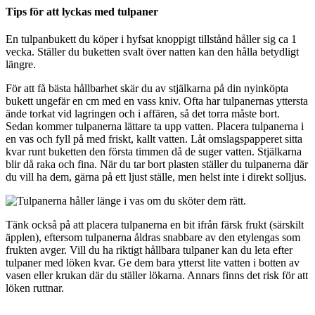
Tips för att lyckas med tulpaner
En tulpanbukett du köper i hyfsat knoppigt tillstånd håller sig ca 1
vecka. Ställer du buketten svalt över natten kan den hålla betydligt
längre.
För att få bästa hållbarhet skär du av stjälkarna på din nyinköpta
bukett ungefär en cm med en vass kniv. Ofta har tulpanernas yttersta
ände torkat vid lagringen och i affären, så det torra måste bort.
Sedan kommer tulpanerna lättare ta upp vatten. Placera tulpanerna i
en vas och fyll på med friskt, kallt vatten. Låt omslagspapperet sitta
kvar runt buketten den första timmen då de suger vatten. Stjälkarna
blir då raka och fina. När du tar bort plasten ställer du tulpanerna där
du vill ha dem, gärna på ett ljust ställe, men helst inte i direkt solljus.
Tänk också på att placera tulpanerna en bit ifrån färsk frukt (särskilt
äpplen), eftersom tulpanerna åldras snabbare av den etylengas som
frukten avger. Vill du ha riktigt hållbara tulpaner kan du leta efter
tulpaner med löken kvar. Ge dem bara ytterst lite vatten i botten av
vasen eller krukan där du ställer lökarna. Annars finns det risk för att
löken ruttnar.