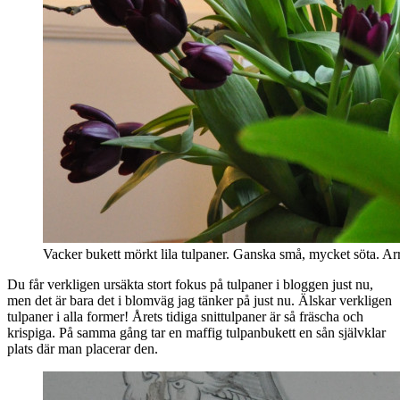
Vacker bukett mörkt lila tulpaner. Ganska små, mycket söta.
Du får verkligen ursäkta stort fokus på tulpaner i bloggen just nu,
men det är bara det i blomväg jag tänker på just nu. Älskar verkligen
tulpaner i alla former! Årets tidiga snittulpaner är så fräscha och
krispiga. På samma gång tar en maffig tulpanbukett en sån självklar
plats där man placerar den.