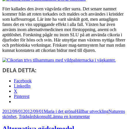
Förr kallades den även vägvårda eller surra. Det senare namnet
kommer från att roten torkades och maldes och användes i kristider
som kaffesurrogat. Lär inte ha varit särskilt gott, men antagligen
fanns det en viss uppiggande effekt i alla fall. Växten har även
använts inom alternativmedicinen mot förstoppning, anemi och
aptitlöshet. Forskning pågår nu inom SLU på att använda cikoria i
djurfoder för höns och svin. Här utnyttjar man växtens nyttiga fibrer
och prebiotiska verkningar. Friskare mag-tarmsystem har man redan
kunnat konstatera att cikorian bidrar med till djuren.
DELA DETTA:
Facebook
LinkedIn
X
Pinterest
Postat
Författare
Kategorier
Taggar
2012/09/01
2012/09/01
Maria i det gröna
Hållbar utveckling
Naturens
till
skönhet
,
Trädgårdskonsult
Lämna en kommentar
Cikorian
pryder
Alternativa gödselmedel