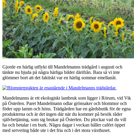
Gjorde en härlig utflykt till Mandelmanns trädgård i augusti och
tänkte nu bjuda på några härliga bilder därifrån. Bara så vi inte
glömmer bort att det faktiskt var en härlig sommar emellanåt.
Mandelmanns är ett ekologiskt lantbruk som ligger i Rörum, vid Vik
på Österlen. Paret Mandelmann odlar grönsaker och blommor och
föder upp lamm och höns. Trädgården har en gårdsbutik för de egna
produkterna och är det ingen där när du kommer på besök råder
självbetjäning, som sig brukar på Österlen. Du plockar vad du vill
ha och betalar i en burk. Några dagar i veckan håller caféet öppet
med servering både ute i det fria och i det stora växthuset.