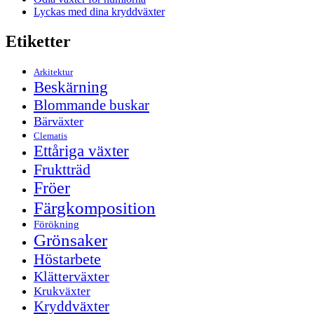
Lyckas med dina kryddväxter
Etiketter
Arkitektur
Beskärning
Blommande buskar
Bärväxter
Clematis
Ettåriga växter
Fruktträd
Fröer
Färgkomposition
Förökning
Grönsaker
Höstarbete
Klätterväxter
Krukväxter
Kryddväxter