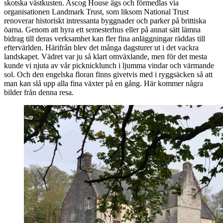
skotska västkusten. Ascog House ägs och förmedlas via
organisationen Landmark Trust, som liksom National Trust
renoverar historiskt intressanta byggnader och parker på brittiska
öarna. Genom att hyra ett semesterhus eller på annat sätt lämna
bidrag till deras verksamhet kan fler fina anläggningar räddas till
eftervärlden. Härifrån blev det många dagsturer ut i det vackra
landskapet. Vädret var ju så klart omväxlande, men för det mesta
kunde vi njuta av vår picknicklunch i ljumma vindar och värmande
sol. Och den engelska floran finns givetvis med i ryggsäcken så att
man kan slå upp alla fina växter på en gång. Här kommer några
bilder från denna resa.