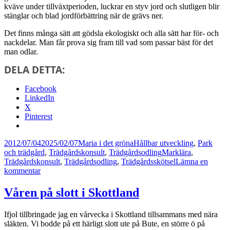
kväve under tillväxtperioden, luckrar en styv jord och slutligen blir
stänglar och blad jordförbättring när de grävs ner.
Det finns många sätt att gödsla ekologiskt och alla sätt har för- och
nackdelar. Man får prova sig fram till vad som passar bäst för det
man odlar.
DELA DETTA:
Facebook
LinkedIn
X
Pinterest
Postat
Författare
Kategorier
2012/07/04
2025/02/07
Maria i det gröna
Hållbar utveckling
,
Park
Taggar
och trädgård
,
Trädgårdskonsult
,
Trädgårdsodling
Marklära
,
Trädgårdskonsult
,
Trädgårdsodling
,
Trädgårdsskötsel
Lämna en
till
kommentar
Alternativa
gödselmedel
Våren på slott i Skottland
Ifjol tillbringade jag en vårvecka i Skottland tillsammans med nära
släkten. Vi bodde på ett härligt slott ute på Bute, en större ö på