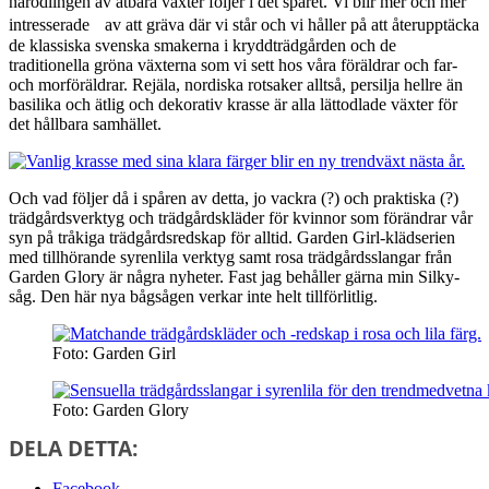
närodlingen av ätbara växter följer i det spåret. Vi blir mer och mer
intresserade av att gräva där vi står och vi håller på att återupptäcka
de klassiska svenska smakerna i kryddträdgården och de
traditionella gröna växterna som vi sett hos våra föräldrar och far-
och morföräldrar. Rejäla, nordiska rotsaker alltså, persilja hellre än
basilika och ätlig och dekorativ krasse är alla lättodlade växter för
det hållbara samhället.
Och vad följer då i spåren av detta, jo vackra (?) och praktiska (?)
trädgårdsverktyg och trädgårdskläder för kvinnor som förändrar vår
syn på tråkiga trädgårdsredskap för alltid. Garden Girl-klädserien
med tillhörande syrenlila verktyg samt rosa trädgårdsslangar från
Garden Glory är några nyheter. Fast jag behåller gärna min Silky-
såg. Den här nya bågsågen verkar inte helt tillförlitlig.
Foto: Garden Girl
Foto: Garden Glory
DELA DETTA:
Facebook