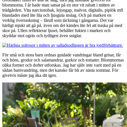
blommorna. I år hade man satsat på en stor vit rabatt i mitten av
trädgården. Vita narcisstobak, lejongap, malvor, digitalis, piplök mfl
blandades med lite lila och ljusgula inslag. Och på marken en
verklig överraskning – fårull som täckning i gångarna. Det var
härligt mjukt att gå på, även om det kändes lite fel att traska på med
skor på. Ullen reflekterar ljuset, behåller fukten i marken och
skyddar mot ogräs och tydligen även sniglar.
För små och stora barn ordnas guidade vandringar bland grisar, får
och höns, grodor och salamandrar, gurkor och tomater. Blommornas
olika former och dofter utforskas. Jag har själv inte varit med på en
sådan barnvandring, men det kanske får bli av nästa sommar. För
givetvis måste jag åka dit igen.