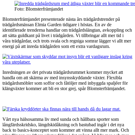
Foto: Blomsterfrämjandet
Blomsterfrämjandet presenterade nästa års trädgårdstrender på
trädgårdsmässan Elmia Garden tidigare i höstas. En av de
identifierade trenderna handlar om trädgårdslängtan, avkoppling och
att sätta guldkant på livet i trädgården. Vi tillbringar allt mer tid i
våra trädgårdar, och trots svala och regniga somrar lägger vi allt mer
energi på att inreda trädgården som ett extra vardagsrum.
Inredningen av det privata trädgårdsrummet kommer mycket att
handla om att skärma av med insynsskyddande växter. Flexibla
trädgårdsmöbler som soffor och fåtöljer med inbyggda spaljéer för
klängväxter kommer att bli en stor grej, spår Blomsterfrämjandet.
Vårt nya hälsosamma liv med sunda och hållbara sporter som
långfärdsskridsko, längdskidåkning och bastubad ingår i det nya
back to basics-konceptet som kommer att vinna allt mer mark. Och