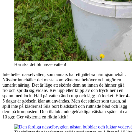
Här ska det bli nässelvatten!
Inte heller nässelvatten, som annars har ett jättebra näringsinnehåll.
Nässlor innehåller det mesta som växterna behöver och utgör en
utmärkt näring. Det är läge att skörda dem nu innan de hinner gå i
frö och sprida sig vidare. Riv upp eller klipp av och tryck ner i en
spann med lock. Häll på vatten ända upp och lägg på locket. Efter 4-
5 dagar är gödseln klar att användas. Men det stinker som tusan, så
spill inte på kläderna! Sila bort bladskaft och ruttnade blad och lägg
dem på komposten. Den illaluktande geléaktiga vätskan späds ut ca
10 ggr. Ger växterna en riktig kick!