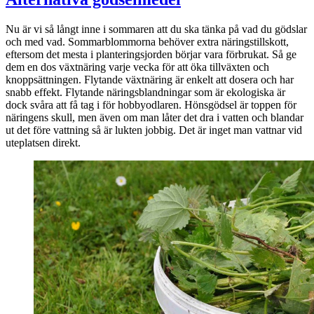
vägrenen
om
Nu är vi så långt inne i sommaren att du ska tänka på vad du gödslar
hösten
och med vad. Sommarblommorna behöver extra näringstillskott,
eftersom det mesta i planteringsjorden börjar vara förbrukat. Så ge
dem en dos växtnäring varje vecka för att öka tillväxten och
knoppsättningen. Flytande växtnäring är enkelt att dosera och har
snabb effekt. Flytande näringsblandningar som är ekologiska är
dock svåra att få tag i för hobbyodlaren. Hönsgödsel är toppen för
näringens skull, men även om man låter det dra i vatten och blandar
ut det före vattning så är lukten jobbig. Det är inget man vattnar vid
uteplatsen direkt.