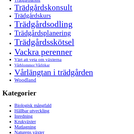
Trädgårdskonst
Trädgårdskonsult
Trädgårdskurs
Trädgårdsodling
Trädgårdsplanering
Trädgårdsskötsel
Vackra perenner
Värt att veta om växterna
Vårblommor Vårlökar
Vårlängtan i trädgården
Woodland
Kategorier
Biologisk mångfald
Hållbar utveckling
Inredning
Krukväxter
Matlagning
Naturens växter