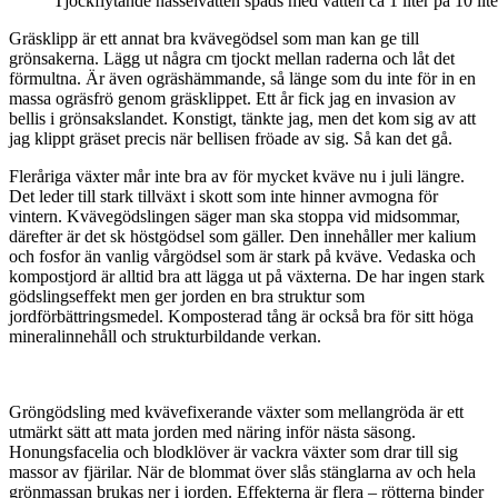
Tjockflytande nässelvatten späds med vatten ca 1 liter på 10 lite
Gräsklipp är ett annat bra kvävegödsel som man kan ge till
grönsakerna. Lägg ut några cm tjockt mellan raderna och låt det
förmultna. Är även ogräshämmande, så länge som du inte för in en
massa ogräsfrö genom gräsklippet. Ett år fick jag en invasion av
bellis i grönsakslandet. Konstigt, tänkte jag, men det kom sig av att
jag klippt gräset precis när bellisen fröade av sig. Så kan det gå.
Fleråriga växter mår inte bra av för mycket kväve nu i juli längre.
Det leder till stark tillväxt i skott som inte hinner avmogna för
vintern. Kvävegödslingen säger man ska stoppa vid midsommar,
därefter är det sk höstgödsel som gäller. Den innehåller mer kalium
och fosfor än vanlig vårgödsel som är stark på kväve. Vedaska och
kompostjord är alltid bra att lägga ut på växterna. De har ingen stark
gödslingseffekt men ger jorden en bra struktur som
jordförbättringsmedel. Komposterad tång är också bra för sitt höga
mineralinnehåll och strukturbildande verkan.
Gröngödsling med kvävefixerande växter som mellangröda är ett
utmärkt sätt att mata jorden med näring inför nästa säsong.
Honungsfacelia och blodklöver är vackra växter som drar till sig
massor av fjärilar. När de blommat över slås stänglarna av och hela
grönmassan brukas ner i jorden. Effekterna är flera – rötterna binder