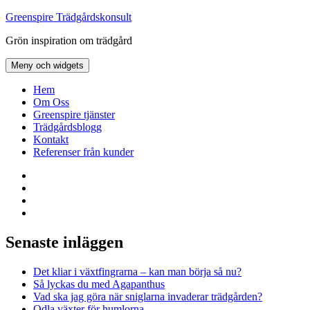
Hoppa
Greenspire Trädgårdskonsult
till
Grön inspiration om trädgård
innehåll
Meny och widgets
Hem
Om Oss
Greenspire tjänster
Trädgårdsblogg
Kontakt
Referenser från kunder
Facebook
LinkedIn
Twitter
Instagram
Senaste inläggen
Det kliar i växtfingrarna – kan man börja så nu?
Så lyckas du med Agapanthus
Vad ska jag göra när sniglarna invaderar trädgården?
Odla växter för humlorna