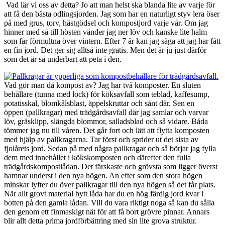
Vad lär vi oss av detta? Jo att man helst ska blanda lite av varje för
att få den bästa odlingsjorden. Jag som har en naturligt styv lera öser
på med grus, torv, hästgödsel och kompostjord varje vår. Om jag
hinner med så till hösten vänder jag ner löv och kanske lite halm
som får förmultna över vintern. Efter 7 år kan jag säga att jag har fått
en fin jord. Det ger sig alltså inte gratis. Men det är ju just därför
som det är så underbart att peta i den.
Vad gör man då kompost av? Jag har två komposter. En sluten
behållare (tunna med lock) för köksavfall som teblad, kaffesump,
potatisskal, blomkålsblast, äppelskruttar och sånt där. Sen en
öppen (pallkragar) med trädgårdsavfall där jag samlar och varvar
löv, gräsklipp, slängda blommor, salladsblad och så vidare. Båda
tömmer jag nu till våren. Det går fort och lätt att flytta komposten
med hjälp av pallkragarna. Tar först och sprider ut det sista av
fjolårets jord. Sedan på med några pallkragar och så börjar jag fylla
dem med innehållet i kökskomposten och därefter den fulla
trädgårdskompostlådan. Det färskaste och grövsta som ligger överst
hamnar underst i den nya högen. An efter som den stora högen
minskar lyfter du över pallkragar till den nya högen så det får plats.
När allt grovt material bytt låda har du en hög färdig jord kvar i
botten på den gamla lådan. Vill du vara riktigt noga så kan du sålla
den genom ett finmaskigt nät för att få bort grövre pinnar. Annars
blir allt detta prima jordförbättring med sin lite grova struktur.