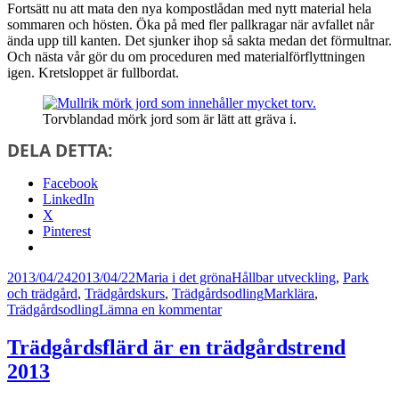
Fortsätt nu att mata den nya kompostlådan med nytt material hela
sommaren och hösten. Öka på med fler pallkragar när avfallet når
ända upp till kanten. Det sjunker ihop så sakta medan det förmultnar.
Och nästa vår gör du om proceduren med materialförflyttningen
igen. Kretsloppet är fullbordat.
Torvblandad mörk jord som är lätt att gräva i.
DELA DETTA:
Facebook
LinkedIn
X
Pinterest
Postat
Författare
Kategorier
2013/04/24
2013/04/22
Maria i det gröna
Hållbar utveckling
,
Park
Taggar
och trädgård
,
Trädgårdskurs
,
Trädgårdsodling
Marklära
,
till
Trädgårdsodling
Lämna en kommentar
Härligt
att
Trädgårdsflärd är en trädgårdstrend
böka
2013
i
kompostjorden!