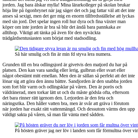
jorden. Jag bara älskar mylla! Mina lärarkolleger på skolan brukar
höja lite på ögonbrynet när jag säger det och jag fattar väl att det inte
anses så sexigt, men det ger mig en enorm tillfredsställelse att lyckas
med sin jord. Det spelar ingen roll hur dyra och fina växter man
köper om inte jorden är bra så blir det ändå bara pannkaka av
alltihop. Viktigt att tänka på även för den nyväckta
trädgårdsentusiasten som börjat med stadsodling.
Så här smulig och fin är min fd styva lera numera.
Grunden till en bra odlingsjord är givetvis den matjord du har på
platsen. Den kan vara sandig eller lerig, gulbrun eller svart eller
något obestämt mitt emellan. Men den är sällan så perfekt att det inte
lönar sig att göra den ännu bättre. Sandjorden är den snabba jorden
som fort blir varm och odlingsklar på våren. Den är porös och
väldränerad, men torkar lätt ut och du måste gödsla ofta, eftersom
det bara rinner rätt igenom den. Lerjorden är den feta och
näringsrika. Den håller vatten bra, men är svår att gräva i förutom
när jorden har exakt rätt vattenmängd. Och dessutom värms den upp
väldigt sakta på våren, så man får vänta med sådden.
På hösten gräver jag ner löv i landen som får förmultna över vin