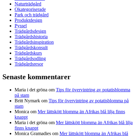
Naturträdgård
Okategoriserade
Park och trädgård
Produktdesign
Pyssel
Trädgårdsdesign
Trädgårdshistoria
Trädgårdsinspiration
Trädgårdskonsult
Trädgårdskurs
Trädgårdsodling
Trädgårdsresor
Senaste kommentarer
Maria i det gröna
om
Tips för övervintring av potatisblomma
på stam
Britt Nymark
om
Tips för övervintring av potatisblomma på
stam
Monica
om
Mer lättskött blomma än Afrikas blå lilja finns
knappt
Maria i det gröna
om
Mer lättskött blomma än Afrikas blå lilja
finns knappt
Monica Gramadies
om
Mer lättskött blomma än Afrikas blå