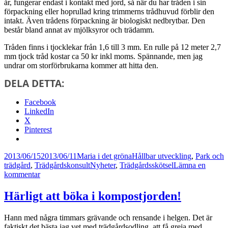
år, fungerar endast i kontakt med jord, så när du har tråden i sin
förpackning eller hoprullad kring trimmerns trådhuvud förblir den
intakt. Även trådens förpackning är biologiskt nedbrytbar. Den
består bland annat av mjölksyror och trädamm.
Tråden finns i tjocklekar från 1,6 till 3 mm. En rulle på 12 meter 2,7
mm tjock tråd kostar ca 50 kr inkl moms. Spännande, men jag
undrar om storförbrukarna kommer att hitta den.
DELA DETTA:
Facebook
LinkedIn
X
Pinterest
Postat
Författare
Kategorier
2013/06/15
2013/06/11
Maria i det gröna
Hållbar utveckling
,
Park och
Taggar
trädgård
,
Trädgårdskonsult
Nyheter
,
Trädgårdsskötsel
Lämna en
till
kommentar
Första
biologiskt
Härligt att böka i kompostjorden!
nedbrytbara
trimmertråden
Hann med några timmars grävande och rensande i helgen. Det är
faktiskt det bästa jag vet med trädgårdsodling, att få greja med