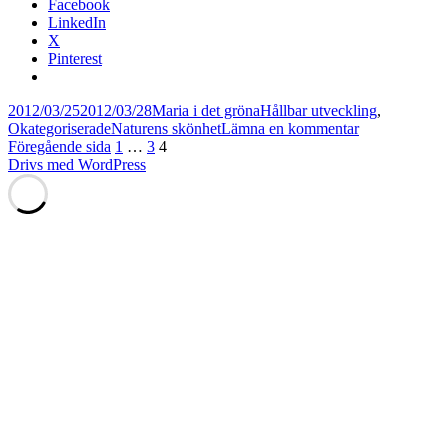
Facebook
LinkedIn
X
Pinterest
Postat
Författare
Kategorier
2012/03/25
2012/03/28
Maria i det gröna
Hållbar utveckling
,
Taggar
till
Okategoriserade
Naturens skönhet
Lämna en kommentar
Sidnumrering
Sida
Sida
Sida
Våren
Föregående sida
1
…
3
4
på
Drivs med WordPress
för
slott
inlägg
i
Skottland