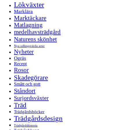
Lökväxter
Marklära
Marktäckare
Matlagning
medelhavsträdgård
Naturens skönhet
Nya odlingsvärda arter
Nyheter
Ogräs
Recept
Rosor
Skadegörare
Smått och gott
Ståndort
Surjordsväxter
Träd
Trädgårdsböcker
Trädgårdsdesign
Trädgårdshistoria