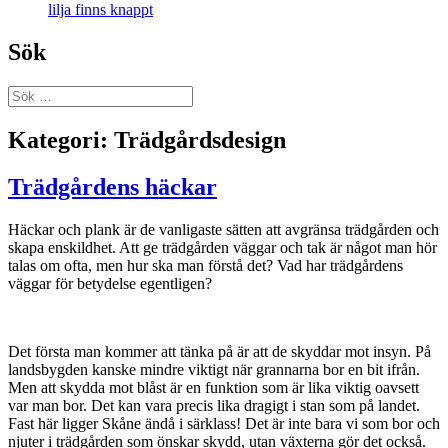
lilja finns knappt
Sök
Sök
efter:
Kategori:
Trädgårdsdesign
Trädgårdens häckar
Häckar och plank är de vanligaste sätten att avgränsa trädgården och
skapa enskildhet. Att ge trädgården väggar och tak är något man hör
talas om ofta, men hur ska man förstå det? Vad har trädgårdens
väggar för betydelse egentligen?
Det första man kommer att tänka på är att de skyddar mot insyn. På
landsbygden kanske mindre viktigt när grannarna bor en bit ifrån.
Men att skydda mot blåst är en funktion som är lika viktig oavsett
var man bor. Det kan vara precis lika dragigt i stan som på landet.
Fast här ligger Skåne ändå i särklass! Det är inte bara vi som bor och
njuter i trädgården som önskar skydd, utan växterna gör det också.