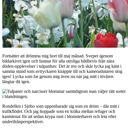
Fortsätter att drömma mig bort till maj månad. Sveper igenom
bildarkivet igen och fastnar för alla otroliga bildbevis från nära
döden-upplevelser i tulpanhav. Det är ren och skär lycka jag känt i
samma stund som avtryckaren knäppte till och kameraslutaren slog
igen! Lycka som far genom mig även nu när jag mitt i tövåren
längtar dit igen.
Rondellen i Sjöbo som uppenbarade sig som en dröm – där mitt i
trafikflödet. Och jag hoppade som en kråka mellan refuger och
kantstenar för att sedan krypa runt i blomsterhavet och leta efter
underifrånperspektivet.