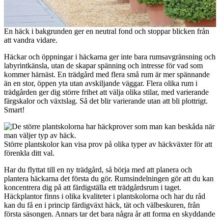
En häck i bakgrunden ger en neutral fond och stoppar blicken från
att vandra vidare.
Häckar och öppningar i häckarna ger inte bara rumsavgränsning och
labyrintkänsla, utan de skapar spänning och intresse för vad som
kommer härnäst. En trädgård med flera små rum är mer spännande
än en stor, öppen yta utan avskiljande väggar. Flera olika rum i
trädgården ger dig större frihet att välja olika stilar, med varierande
färgskalor och växtslag. Så det blir varierande utan att bli plottrigt.
Smart!
Större plantskolor kan visa prov på olika typer av häckväxter för att
förenkla ditt val.
Har du flyttat till en ny trädgård, så börja med att planera och
plantera häckarna det första du gör. Rumsindelningen gör att du kan
koncentrera dig på att färdigställa ett trädgårdsrum i taget.
Häckplantor finns i olika kvaliteter i plantskolorna och har du råd
kan du få en i princip färdigväxt häck, tät och välbeskuren, från
första säsongen. Annars tar det bara några år att forma en skyddande