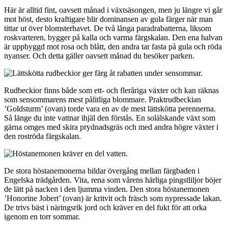
Här är alltid fint, oavsett månad i växtsäsongen, men ju längre vi går
mot höst, desto kraftigare blir dominansen av gula färger när man
tittar ut över blomsterhavet. De två långa paradrabatterna, liksom
roskvarteren, bygger på kalla och varma färgskalan. Den ena halvan
är uppbyggd mot rosa och blått, den andra tar fasta på gula och röda
nyanser. Och detta gäller oavsett månad du besöker parken.
Rudbeckior finns både som ett- och fleråriga växter och kan räknas
som sensommarens mest pålitliga blommare. Praktrudbeckian
’Goldsturm’ (ovan) torde vara en av de mest lättskötta perennerna.
Så länge du inte vattnar ihjäl den förstås. En solälskande växt som
gärna omges med skira prydnadsgräs och med andra högre växter i
den roströda färgskalan.
De stora höstanemonerna bildar övergång mellan färgbaden i
Engelska trädgården. Vita, rena som vårens härliga pingstliljor böjer
de lätt på nacken i den ljumma vinden. Den stora höstanemonen
’Honorine Jobert’ (ovan) är kritvit och fräsch som nypressade lakan.
De trivs bäst i näringsrik jord och kräver en del fukt för att orka
igenom en torr sommar.