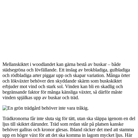
Mellanskiktet i woodlandet kan gärna bestå av buskar – både
städsegröna och lövfällande. Ett inslag av brokbladiga, gulbladiga
och rödbladiga arter piggar upp och skapar variation. Många örter
och lökväxter behöver den skyddande skärm som buskskiktet
erbjuder mot vind och stark sol. Vinden kan bli en skadlig och
begränsande faktor för många känsliga växter, så därför måste
vinden spjälkas upp av buskar och träd.
Trädkronorna får inte sluta sig för tätt, utan ska släppa igenom en del
ljus till skiktet därunder. Träd som redan står på platsen kanske
behöver gallras och kronor glesas. Ibland räcker det med att stamma
upp en högre växt för att det ska komma in lagom mycket ljus. Här