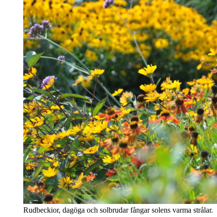
Rudbeckior, dagöga och solbrudar fångar solens varma strålar.