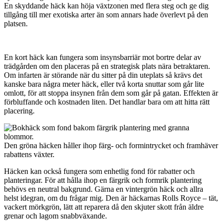
En skyddande häck kan höja växtzonen med flera steg och ge dig
tillgång till mer exotiska arter än som annars hade överlevt på den
platsen.
En kort häck kan fungera som insynsbarriär mot bortre delar av
trädgården om den placeras på en strategisk plats nära betraktaren.
Om infarten är störande när du sitter på din uteplats så krävs det
kanske bara några meter häck, eller två korta snuttar som går lite
omlott, för att stoppa insynen från dem som går på gatan. Effekten är
förbluffande och kostnaden liten. Det handlar bara om att hitta rätt
placering.
Den gröna häcken håller ihop färg- och formintrycket och framhäver
rabattens växter.
Häcken kan också fungera som enhetlig fond för rabatter och
planteringar. För att hålla ihop en färgrik och formrik plantering
behövs en neutral bakgrund. Gärna en vintergrön häck och allra
helst idegran, om du frågar mig. Den är häckarnas Rolls Royce – tät,
vackert mörkgrön, lätt att reparera då den skjuter skott från äldre
grenar och lagom snabbväxande.