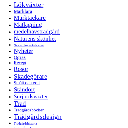
Lökväxter
Marklära
Marktäckare
Matlagning
medelhavsträdgård
Naturens skönhet
Nya odlingsvärda arter
Nyheter
Ogräs
Recept
Rosor
Skadegörare
Smått och gott
Ståndort
Surjordsväxter
Träd
Trädgårdsböcker
Trädgårdsdesign
Trädgårdshistoria