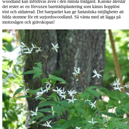
woodland kan införlivas även i den minsta trädgård. Kanske återstår
det rester av en förvuxen barrträdsplantering som känns hopplöst
trist och utdaterad. Det barrpartiet kan ge fantastiska möjligheter att
bilda stomme för ett surjordswoodland. Så vänta med att lägga på
motorsågen och grävskopan!