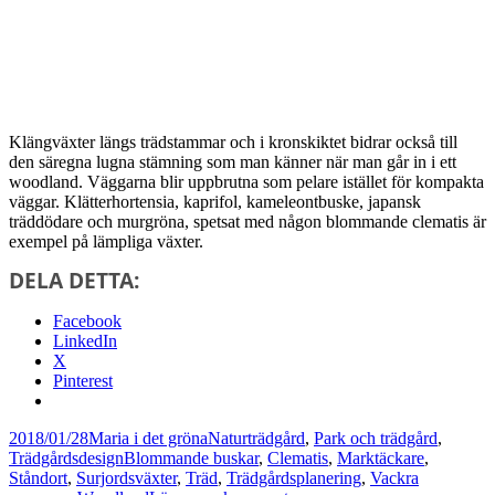
Klängväxter längs trädstammar och i kronskiktet bidrar också till
den säregna lugna stämning som man känner när man går in i ett
woodland. Väggarna blir uppbrutna som pelare istället för kompakta
väggar. Klätterhortensia, kaprifol, kameleontbuske, japansk
träddödare och murgröna, spetsat med någon blommande clematis är
exempel på lämpliga växter.
DELA DETTA:
Facebook
LinkedIn
X
Pinterest
Postat
Författare
Kategorier
2018/01/28
Maria i det gröna
Naturträdgård
,
Park och trädgård
,
Taggar
Trädgårdsdesign
Blommande buskar
,
Clematis
,
Marktäckare
,
Ståndort
,
Surjordsväxter
,
Träd
,
Trädgårdsplanering
,
Vackra