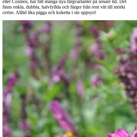
eller Cosmos, har fått många nya färgvarianter på senare tid. Det
finns enkla, dubbla, halvfyllda och färger från rent vitt till mörkt
cerise. Alltid lika pigga och koketta i sin uppsyn!