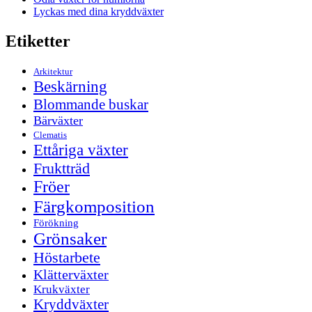
Lyckas med dina kryddväxter
Etiketter
Arkitektur
Beskärning
Blommande buskar
Bärväxter
Clematis
Ettåriga växter
Fruktträd
Fröer
Färgkomposition
Förökning
Grönsaker
Höstarbete
Klätterväxter
Krukväxter
Kryddväxter