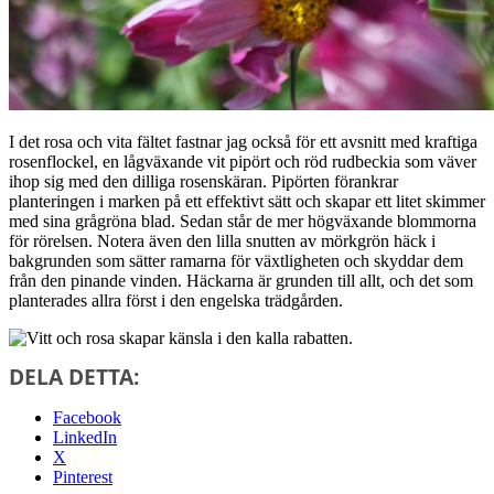
I det rosa och vita fältet fastnar jag också för ett avsnitt med kraftiga
rosenflockel, en lågväxande vit pipört och röd rudbeckia som väver
ihop sig med den dilliga rosenskäran. Pipörten förankrar
planteringen i marken på ett effektivt sätt och skapar ett litet skimmer
med sina grågröna blad. Sedan står de mer högväxande blommorna
för rörelsen. Notera även den lilla snutten av mörkgrön häck i
bakgrunden som sätter ramarna för växtligheten och skyddar dem
från den pinande vinden. Häckarna är grunden till allt, och det som
planterades allra först i den engelska trädgården.
DELA DETTA:
Facebook
LinkedIn
X
Pinterest