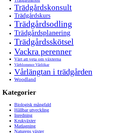
Trädgårdskonst
Trädgårdskonsult
Trädgårdskurs
Trädgårdsodling
Trädgårdsplanering
Trädgårdsskötsel
Vackra perenner
Värt att veta om växterna
Vårblommor Vårlökar
Vårlängtan i trädgården
Woodland
Kategorier
Biologisk mångfald
Hållbar utveckling
Inredning
Krukväxter
Matlagning
Naturens växter