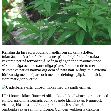
Känslan du får i ett woodland handlar om att känna dofter,
fuktmättad luft och ofta komma ner på knähöjd för att betrakta
växterna ner på rotzonsnivå. Många gånger är de marktäckande
växterna låga och lite oansenliga på avstånd, men desto mer
dekorativa när du närmar dig dem på nära håll. Många av växterna
förökar sig med utlöpare och med lite delningshjälp kan de täcka
stora markytor över tid.
Här i bottenskiktet finner vi olika lök- och knölväxter, perenner med
en god spridningsförmåga och krypande klängväxter. Nunneört,
vitsippa, blåsippa, snödroppar, trillium och städsegröna
ormbunksväxter samt murgrönor. Och den verkliga lyxfaktorn