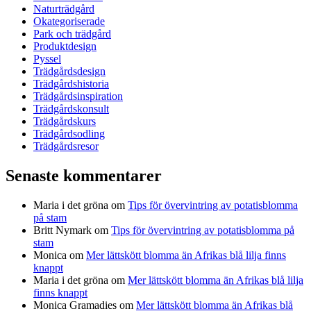
Naturträdgård
Okategoriserade
Park och trädgård
Produktdesign
Pyssel
Trädgårdsdesign
Trädgårdshistoria
Trädgårdsinspiration
Trädgårdskonsult
Trädgårdskurs
Trädgårdsodling
Trädgårdsresor
Senaste kommentarer
Maria i det gröna
om
Tips för övervintring av potatisblomma
på stam
Britt Nymark
om
Tips för övervintring av potatisblomma på
stam
Monica
om
Mer lättskött blomma än Afrikas blå lilja finns
knappt
Maria i det gröna
om
Mer lättskött blomma än Afrikas blå lilja
finns knappt
Monica Gramadies
om
Mer lättskött blomma än Afrikas blå