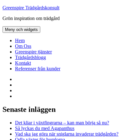
Hoppa
Greenspire Trädgårdskonsult
till
Grön inspiration om trädgård
innehåll
Meny och widgets
Hem
Om Oss
Greenspire tjänster
Trädgårdsblogg
Kontakt
Referenser från kunder
Facebook
LinkedIn
Twitter
Instagram
Senaste inläggen
Det kliar i växtfingrarna – kan man börja så nu?
Så lyckas du med Agapanthus
Vad ska jag göra när sniglarna invaderar trädgården?
Odla växter för humlorna