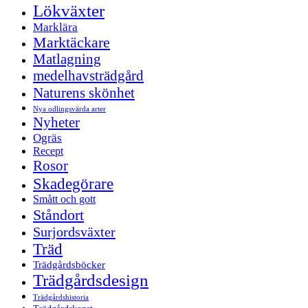
Lökväxter
Marklära
Marktäckare
Matlagning
medelhavsträdgård
Naturens skönhet
Nya odlingsvärda arter
Nyheter
Ogräs
Recept
Rosor
Skadegörare
Smått och gott
Ståndort
Surjordsväxter
Träd
Trädgårdsböcker
Trädgårdsdesign
Trädgårdshistoria