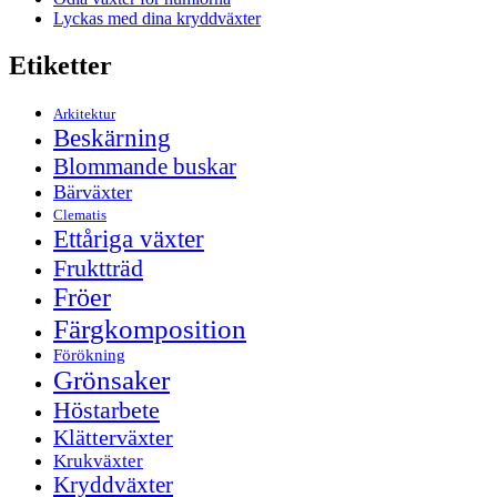
Lyckas med dina kryddväxter
Etiketter
Arkitektur
Beskärning
Blommande buskar
Bärväxter
Clematis
Ettåriga växter
Fruktträd
Fröer
Färgkomposition
Förökning
Grönsaker
Höstarbete
Klätterväxter
Krukväxter
Kryddväxter