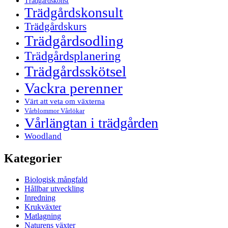
Trädgårdskonst
Trädgårdskonsult
Trädgårdskurs
Trädgårdsodling
Trädgårdsplanering
Trädgårdsskötsel
Vackra perenner
Värt att veta om växterna
Vårblommor Vårlökar
Vårlängtan i trädgården
Woodland
Kategorier
Biologisk mångfald
Hållbar utveckling
Inredning
Krukväxter
Matlagning
Naturens växter