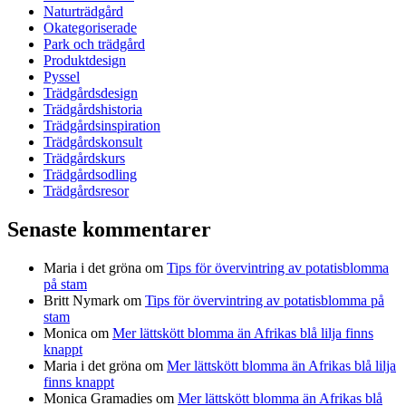
Naturträdgård
Okategoriserade
Park och trädgård
Produktdesign
Pyssel
Trädgårdsdesign
Trädgårdshistoria
Trädgårdsinspiration
Trädgårdskonsult
Trädgårdskurs
Trädgårdsodling
Trädgårdsresor
Senaste kommentarer
Maria i det gröna
om
Tips för övervintring av potatisblomma
på stam
Britt Nymark
om
Tips för övervintring av potatisblomma på
stam
Monica
om
Mer lättskött blomma än Afrikas blå lilja finns
knappt
Maria i det gröna
om
Mer lättskött blomma än Afrikas blå lilja
finns knappt
Monica Gramadies
om
Mer lättskött blomma än Afrikas blå