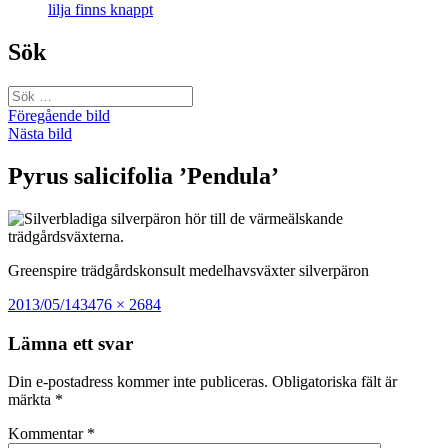
lilja finns knappt
Sök
Sök
efter:
Föregående bild
Nästa bild
Pyrus salicifolia ’Pendula’
Greenspire trädgårdskonsult medelhavsväxter silverpäron
Postat
Full
2013/05/14
3476 × 2684
storlek
Lämna ett svar
Din e-postadress kommer inte publiceras.
Obligatoriska fält är
märkta
*
Kommentar
*