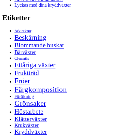
Lyckas med dina kryddväxter
Etiketter
Arkitektur
Beskärning
Blommande buskar
Bärväxter
Clematis
Ettåriga växter
Fruktträd
Fröer
Färgkomposition
Förökning
Grönsaker
Höstarbete
Klätterväxter
Krukväxter
Kryddväxter