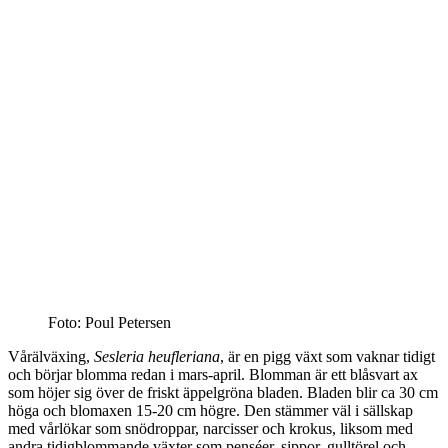
Foto: Poul Petersen
Vårälväxing,
Sesleria heufleriana
, är en pigg växt som vaknar tidigt
och börjar blomma redan i mars-april. Blomman är ett blåsvart ax
som höjer sig över de friskt äppelgröna bladen. Bladen blir ca 30 cm
höga och blomaxen 15-20 cm högre. Den stämmer väl i sällskap
med vårlökar som snödroppar, narcisser och krokus, liksom med
andra tidigblommande växter som penséer, sippor, gulltörel och