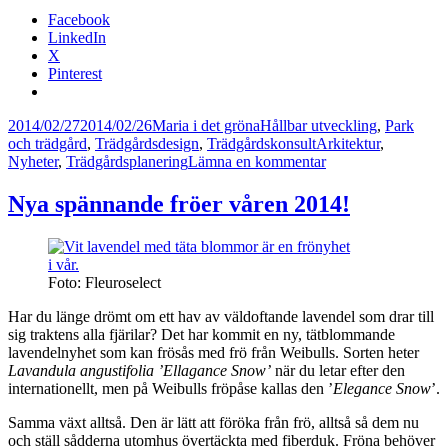
Facebook
LinkedIn
X
Pinterest
Postat
Författare
Kategorier
2014/02/27
2014/02/26
Maria i det gröna
Hållbar utveckling
,
Park
Taggar
och trädgård
,
Trädgårdsdesign
,
Trädgårdskonsult
Arkitektur
,
till
Nyheter
,
Trädgårdsplanering
Lämna en kommentar
Kebony,
ett
Nya spännande fröer våren 2014!
nytt
trämaterial
för
utemiljöer
Foto: Fleuroselect
Har du länge drömt om ett hav av väldoftande lavendel som drar till
sig traktens alla fjärilar? Det har kommit en ny, tätblommande
lavendelnyhet som kan frösås med frö från Weibulls. Sorten heter
Lavandula angustifolia ’Ellagance Snow’
när du letar efter den
internationellt, men på Weibulls fröpåse kallas den ’
Elegance Snow
’.
Samma växt alltså. Den är lätt att föröka från frö, alltså så dem nu
och ställ sådderna utomhus övertäckta med fiberduk. Fröna behöver