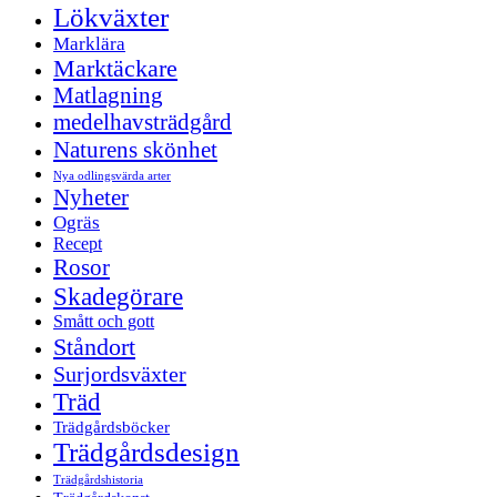
Lökväxter
Marklära
Marktäckare
Matlagning
medelhavsträdgård
Naturens skönhet
Nya odlingsvärda arter
Nyheter
Ogräs
Recept
Rosor
Skadegörare
Smått och gott
Ståndort
Surjordsväxter
Träd
Trädgårdsböcker
Trädgårdsdesign
Trädgårdshistoria