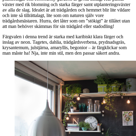
växter med rik blomning och starka färger samt utplanteringsväxter
av alla de slag. Idealet är att trädgården och hemmet blir lite vildare
och inte så tillrättalagt, lite som om naturen själv vore
trädgårdsmästaren. Hurra, det låter som om ”stökigt” är tillåtet utan
att man behöver skämmas för sin trädgård eller stadodling!
Färgvalen i denna trend är starka med karibiskt klara färger och
inslag av neon. Tagetes, dahlia, trädgårdsverbena, prydnadsgräs,
krysantemum, julstjärna, amaryllis, begonior – är färgklickar som
man måste ha! Nja, inte min stil, men den passar säkert andra.