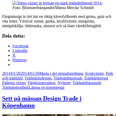
Foto: Blomsterfrämjandet/Minna Mercke Schmidt
Färgmässigt är det här en riktig klorofyllbomb med gröna, gula och
vita toner. Växtval: tomat, gurka, kryddväxter, murgröna,
minipåsklilja, slideranka, alunrot och så klart våreld/höstglöd.
Dela detta:
Facebook
LinkedIn
X
Pinterest
Postat
Författare
Kategorier
2014/01/26
2014/01/26
Maria i det gröna
Inredning
,
Krukväxter
,
Park
Tagg
och trädgård
,
Trädgårdsdesign
,
Trädgårdskonsult
,
Trädgårdsresor
Ettåriga växter
,
Färgkomposition
,
Nyheter
,
Trädgårdskonsult
,
till
Trädgårdsodling
Lämna en kommentar
Trädgårdstrender
för
Sett på mässan Design Trade i
2014
Köpenhamn