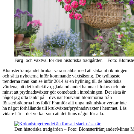
Färg- och växtval för den historiska trädgården – Foto: Blom
Blomsterfrämjandet brukar vara snabba med att staka ut riktningen
och sätta nyheterna inför kommande växtsäsong. De tydligaste
trenderna man kan se inför 2014 är en hyllning till de historiska
värdena, att det kollektiva, glada odlandet hamnar i fokus och inte
minst att prydnadsväxter gör comeback i inredningen. Det sista är
något jag ofta tänkt på – dvs när försvann blommorna från
fönsterbrädorna hos folk? Framför allt unga människor verkar inte
ha något förhållande till krukväxter/prydnadsväxter i hemmet. Läs
vidare här – det verkar som att det finns något för alla.
Den historiska trädgården – Foto: Blomsterfrämjandet/Minna 