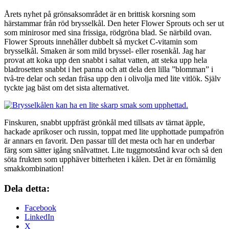
Årets nyhet på grönsaksområdet är en brittisk korsning som
härstammar från röd brysselkål. Den heter Flower Sprouts och ser ut
som minirosor med sina frissiga, rödgröna blad. Se närbild ovan.
Flower Sprouts innehåller dubbelt så mycket C-vitamin som
brysselkål. Smaken är som mild bryssel- eller rosenkål. Jag har
provat att koka upp den snabbt i saltat vatten, att steka upp hela
bladrosetten snabbt i het panna och att dela den lilla ”blomman” i
två-tre delar och sedan fräsa upp den i olivolja med lite vitlök. Själv
tyckte jag bäst om det sista alternativet.
Finskuren, snabbt uppfräst grönkål med tillsats av tärnat äpple,
hackade aprikoser och russin, toppat med lite upphottade pumpafrön
är annars en favorit. Den passar till det mesta och har en underbar
färg som sätter igång snålvattnet. Lite tuggmotstånd kvar och så den
söta frukten som upphäver bitterheten i kålen. Det är en förnämlig
smakkombination!
Dela detta:
Facebook
LinkedIn
X