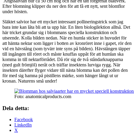
Ängssalvian blir ca 50 cm hög och har ett tätt förgrenat bladverk.
Efter blomning klipper du ner den för att få ett nytt, sent blomflor
under hösten.
Släktet salvior har ett mycket intressant pollineringstrick som jag
bara inte kan låta bli att ta upp här. En liten biologilektion alltså. Det
här tricket grundar sig i blommans speciella konstruktion och
utseende. Kolla bilden nedan. När en humla sticker in huvudet för
att hämta nektar som ligger i botten av kronröret inne i gapet, rör den
vid en hävstång (som tyvärr inte syns på bilden). Hävstången täpper
till ingången till röret och måste knuffas uppåt för att humlan ska
komma in till nektarförrådet. Då rör sig de två ståndarknapparna
(med gult frömjöl) neråt och träffar insektens lurviga rygg. När
insekten därefter flyger vidare till nästa blomma kan det pollen den
för med sig hamna på pistillens märke, som hänger långt ut ur
kronan. Naturens små under!
Foto: anatomicalproducts.com
Dela detta:
Facebook
LinkedIn
X