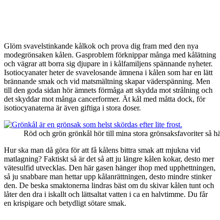
Glöm svavelstinkande kålkok och prova dig fram med den nya
modegrönsaken kålen. Gasproblem förknippar många med kålätning
och vägrar att borra sig djupare in i kålfamiljens spännande nyheter.
Isotiocyanater heter de svavelosande ämnena i kålen som har en lätt
brännande smak och vid matsmältning skapar väderspänning. Men
till den goda sidan hör ämnets förmåga att skydda mot strålning och
det skyddar mot många cancerformer. Ät kål med måtta dock, för
isotiocyanaterna är även giftiga i stora doser.
Röd och grön grönkål hör till mina stora grönsaksfavoriter så hä
Hur ska man då göra för att få kålens bittra smak att mjukna vid
matlagning? Faktiskt så är det så att ju längre kålen kokar, desto mer
vätesulfid utvecklas. Den här gasen hänger ihop med upphettningen,
så ju snabbare man hettar upp kålanrättningen, desto mindre stinker
den. De beska smaktonerna lindras bäst om du skivar kålen tunt och
låter den dra i iskallt och lättsaltat vatten i ca en halvtimme. Du får
en krispigare och betydligt sötare smak.