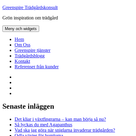
Hoppa
Greenspire Trädgårdskonsult
till
Grön inspiration om trädgård
innehåll
Meny och widgets
Hem
Om Oss
Greenspire tjänster
Trädgårdsblogg
Kontakt
Referenser från kunder
Facebook
LinkedIn
Twitter
Instagram
Senaste inläggen
Det kliar i växtfingrarna – kan man börja så nu?
Så lyckas du med Agapanthus
Vad ska jag göra när sniglarna invaderar trädgården?
Odla växter för humlorna