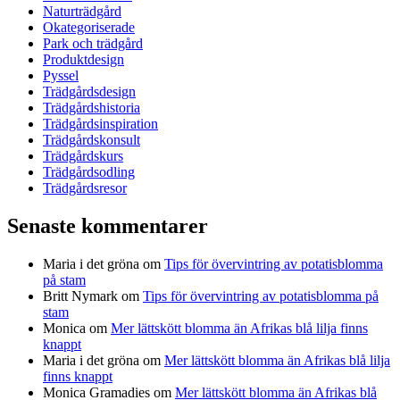
Naturträdgård
Okategoriserade
Park och trädgård
Produktdesign
Pyssel
Trädgårdsdesign
Trädgårdshistoria
Trädgårdsinspiration
Trädgårdskonsult
Trädgårdskurs
Trädgårdsodling
Trädgårdsresor
Senaste kommentarer
Maria i det gröna
om
Tips för övervintring av potatisblomma
på stam
Britt Nymark
om
Tips för övervintring av potatisblomma på
stam
Monica
om
Mer lättskött blomma än Afrikas blå lilja finns
knappt
Maria i det gröna
om
Mer lättskött blomma än Afrikas blå lilja
finns knappt
Monica Gramadies
om
Mer lättskött blomma än Afrikas blå