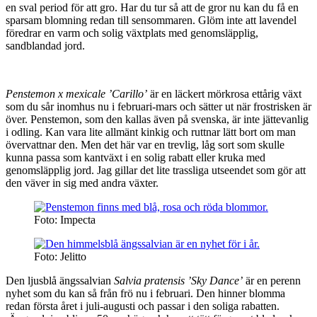
en sval period för att gro. Har du tur så att de gror nu kan du få en
sparsam blomning redan till sensommaren. Glöm inte att lavendel
föredrar en varm och solig växtplats med genomsläpplig,
sandblandad jord.
Penstemon x mexicale ’Carillo’
är en läckert mörkrosa ettårig växt
som du sår inomhus nu i februari-mars och sätter ut när frostrisken är
över. Penstemon, som den kallas även på svenska, är inte jättevanlig
i odling. Kan vara lite allmänt kinkig och ruttnar lätt bort om man
övervattnar den. Men det här var en trevlig, låg sort som skulle
kunna passa som kantväxt i en solig rabatt eller kruka med
genomsläpplig jord. Jag gillar det lite trassliga utseendet som gör att
den väver in sig med andra växter.
Foto: Impecta
Foto: Jelitto
Den ljusblå ängssalvian
Salvia pratensis ’Sky Dance’
är en perenn
nyhet som du kan så från frö nu i februari. Den hinner blomma
redan första året i juli-augusti och passar i den soliga rabatten.