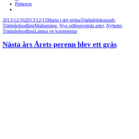
Pinterest
Postat
Författare
Kategorier
2013/12/16
2013/12/15
Maria i det gröna
Trädgårdskonsult
,
Taggar
Trädgårdsodling
Matlagning
,
Nya odlingsvärda arter
,
Nyheter
,
till
Trädgårdsodling
Lämna en kommentar
Trendiga
kålar
Nästa års Årets perenn blev ett gräs
är
superhälsosamma