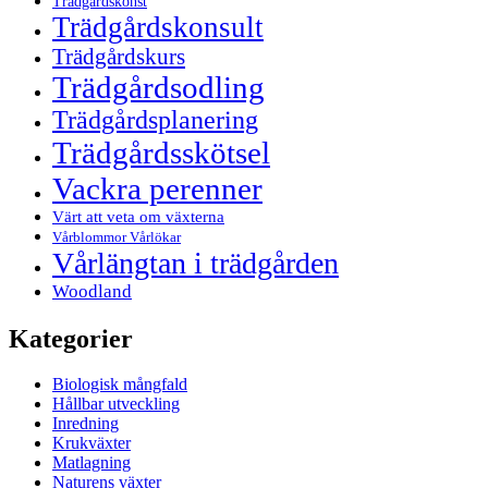
Trädgårdskonst
Trädgårdskonsult
Trädgårdskurs
Trädgårdsodling
Trädgårdsplanering
Trädgårdsskötsel
Vackra perenner
Värt att veta om växterna
Vårblommor Vårlökar
Vårlängtan i trädgården
Woodland
Kategorier
Biologisk mångfald
Hållbar utveckling
Inredning
Krukväxter
Matlagning
Naturens växter