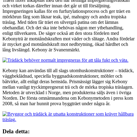
Träets fibrer inkapslas med den här hemliga impregneringsvätskan
och virket torkas därefter innan det går ut till försäljning.
Impregneringen kallas för en furfurylationsprocess och ger träet en
mörkbrun färg som liknar teak, ipé, mahogny och andra tropiska
träslag. Med tiden får träet en silvergrå patina om det lämnas
obehandlat. Och det ska inte behövas någon mer ytbehandling,
enligt tillverkaren. De säger också att den stora fördelen med
Kebonyträ är motståndskraften mot väder och slitage. Andra fördelar
är mycket god motståndskraft mot nedbrytning, ökad hårdhet och
lång livslängd. Kebony är Svanenmärkt.
Kebony kan användas till all slags utomhuskonstruktioner – trädäck,
väggbeklädnad, speciella byggnadskonstruktioner, möbler och
båtvirke, allt enligt deras hemsida. Prismässigt lägger sig Kebony
mellan vanligt tryckimpregnerat trä och de mörka tropiska träslagen.
Metoden är utvecklad i Norge, men produkterna säljs även i övriga
Norden. De första omnämnandena om Kebonymetoden i press kom
2008, så man har hunnit prova byggträet under några år.
Dela detta: