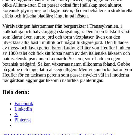
olika Allium-arter. Den passar också fint i sällskap med alunrot,
koreansk plymspirea och lägre nävor, då den behåller sin strukturella
effekt och fräscha bladfärg långt in på hösten.
Vårälväxingen härstammar från bergstrakter i Transsylvanien, i
kalkhaltiga och halvskuggiga skogsdungar. Den är en lättskött växt
som klarar även surare jord och torra växtplatser, även om den
utvecklas allra bäst i mullrik och något fuktigare jord. Den hittades
av moss- och lavexperten baron Ludwig Ritter von Heufler i mitten
av 1800-talet och fick sitt första namn av den italienska läkaren och
naturvetenskapsmannen Leonardo Seslero, som hade en egen
botanisk trädgård. Så kan växternas namn tillkomma ibland. Gubbe
på gubbe och inget latin alls egentligen. Men vi kan tacka baron von
Heufler för en tacksam perenn som passar mycket väl in i moderna
trädgårdsanläggningar liksom i naturlika planteringar.
Dela detta:
Facebook
LinkedIn
X
Pinterest