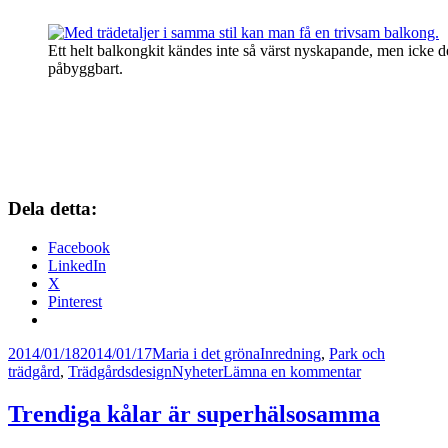
Ett helt balkongkit kändes inte så värst nyskapande, men icke
påbyggbart.
Dela detta:
Facebook
LinkedIn
X
Pinterest
Postat
Författare
Kategorier
2014/01/18
2014/01/17
Maria i det gröna
Inredning
,
Park och
Taggar
till
trädgård
,
Trädgårdsdesign
Nyheter
Lämna en kommentar
Sett
på
Trendiga kålar är superhälsosamma
mässan
Design