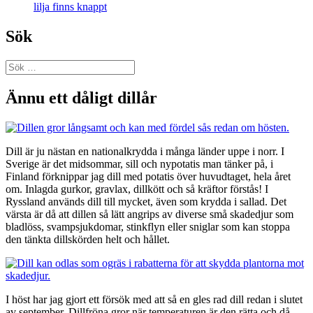
lilja finns knappt
Sök
Sök
efter:
Ännu ett dåligt dillår
Dill är ju nästan en nationalkrydda i många länder uppe i norr. I
Sverige är det midsommar, sill och nypotatis man tänker på, i
Finland förknippar jag dill med potatis över huvudtaget, hela året
om. Inlagda gurkor, gravlax, dillkött och så kräftor förstås! I
Ryssland används dill till mycket, även som krydda i sallad. Det
värsta är då att dillen så lätt angrips av diverse små skadedjur som
bladlöss, svampsjukdomar, stinkflyn eller sniglar som kan stoppa
den tänkta dillskörden helt och hållet.
I höst har jag gjort ett försök med att så en gles rad dill redan i slutet
av september. Dillfröna gror när temperaturen är den rätta och då