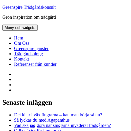
Hoppa
Greenspire Trädgårdskonsult
till
Grön inspiration om trädgård
innehåll
Meny och widgets
Hem
Om Oss
Greenspire tjänster
Trädgårdsblogg
Kontakt
Referenser från kunder
Facebook
LinkedIn
Twitter
Instagram
Senaste inläggen
Det kliar i växtfingrarna – kan man börja så nu?
Så lyckas du med Agapanthus
Vad ska jag göra när sniglarna invaderar trädgården?
Odla växter för humlorna