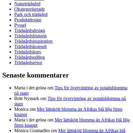
Naturträdgård
Okategoriserade
Park och trädgård
Produktdesign
Pyssel
Trädgårdsdesign
Trädgårdshistoria
Trädgårdsinspiration
Trädgårdskonsult
Trädgårdskurs
Trädgårdsodling
Trädgårdsresor
Senaste kommentarer
Maria i det gröna
om
Tips för övervintring av potatisblomma
på stam
Britt Nymark
om
Tips för övervintring av potatisblomma på
stam
Monica
om
Mer lättskött blomma än Afrikas blå lilja finns
knappt
Maria i det gröna
om
Mer lättskött blomma än Afrikas blå lilja
finns knappt
Monica Gramadies
om
Mer lättskött blomma än Afrikas blå