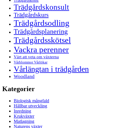
Trädgårdskonst
Trädgårdskonsult
Trädgårdskurs
Trädgårdsodling
Trädgårdsplanering
Trädgårdsskötsel
Vackra perenner
Värt att veta om växterna
Vårblommor Vårlökar
Vårlängtan i trädgården
Woodland
Kategorier
Biologisk mångfald
Hållbar utveckling
Inredning
Krukväxter
Matlagning
Naturens växter