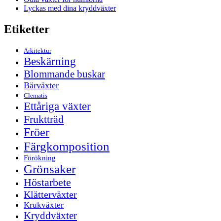
Lyckas med dina kryddväxter
Etiketter
Arkitektur
Beskärning
Blommande buskar
Bärväxter
Clematis
Ettåriga växter
Fruktträd
Fröer
Färgkomposition
Förökning
Grönsaker
Höstarbete
Klätterväxter
Krukväxter
Kryddväxter