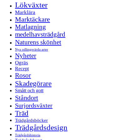
Lökväxter
Marklära
Marktäckare
Matlagning
medelhavsträdgård
Naturens skönhet
Nya odlingsvärda arter
Nyheter
Ogräs
Recept
Rosor
Skadegörare
Smått och gott
Ståndort
Surjordsväxter
Träd
Trädgårdsböcker
Trädgårdsdesign
Trädgårdshistoria