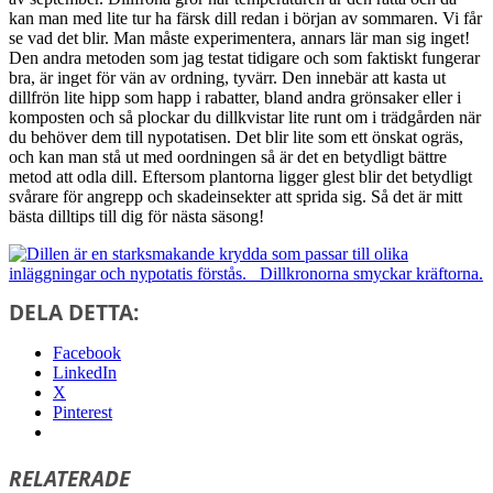
kan man med lite tur ha färsk dill redan i början av sommaren. Vi får
se vad det blir. Man måste experimentera, annars lär man sig inget!
Den andra metoden som jag testat tidigare och som faktiskt fungerar
bra, är inget för vän av ordning, tyvärr. Den innebär att kasta ut
dillfrön lite hipp som happ i rabatter, bland andra grönsaker eller i
komposten och så plockar du dillkvistar lite runt om i trädgården när
du behöver dem till nypotatisen. Det blir lite som ett önskat ogräs,
och kan man stå ut med oordningen så är det en betydligt bättre
metod att odla dill. Eftersom plantorna ligger glest blir det betydligt
svårare för angrepp och skadeinsekter att sprida sig. Så det är mitt
bästa dilltips till dig för nästa säsong!
DELA DETTA:
Facebook
LinkedIn
X
Pinterest
RELATERADE