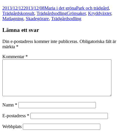
Postat
Författare
Kategorier
2013/12/12
2013/12/08
Maria i det gröna
Park och trädgård
,
Taggar
Trädgårdskonsult
,
Trädgårdsodling
Grönsaker
,
Kryddväxter
,
Matlagning
,
Skadegörare
,
Trädgårdsodling
Lämna ett svar
Din e-postadress kommer inte publiceras.
Obligatoriska fält är
märkta
*
Kommentar
*
Namn
*
E-postadress
*
Webbplats