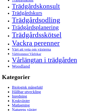
Trädgårdskonst
Trädgårdskonsult
Trädgårdskurs
Trädgårdsodling
Trädgårdsplanering
Trädgårdsskötsel
Vackra perenner
Värt att veta om växterna
Vårblommor Vårlökar
Vårlängtan i trädgården
Woodland
Kategorier
Biologisk mångfald
Hållbar utveckling
Inredning
Krukväxter
Matlagning
Naturens växter