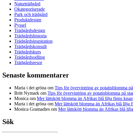
Naturträdgård
Okategoriserade
Park och trädgård
Produktdesign
Pyssel
Trädgårdsdesign
Trädgårdshistoria
Trädgårdsinspiration
Trädgårdskonsult
Trädgårdskurs
Trädgårdsodling
Trädgårdsresor
Senaste kommentarer
Maria i det gröna
om
Tips för övervintring av potatisblomma p
Britt Nymark
om
Tips för övervintring av potatisblomma på st
Monica
om
Mer lättskött blomma än Afrikas blå lilja finns knap
Maria i det gröna
om
Mer lättskött blomma än Afrikas blå lilja 
Monica Gramadies
om
Mer lättskött blomma än Afrikas blå lilj
Sök