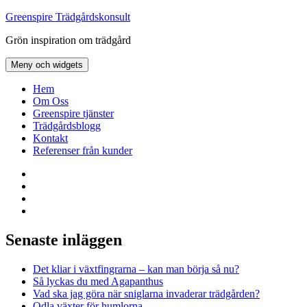
Hoppa
Greenspire Trädgårdskonsult
till
Grön inspiration om trädgård
innehåll
Meny och widgets
Hem
Om Oss
Greenspire tjänster
Trädgårdsblogg
Kontakt
Referenser från kunder
Facebook
LinkedIn
Twitter
Instagram
Senaste inläggen
Det kliar i växtfingrarna – kan man börja så nu?
Så lyckas du med Agapanthus
Vad ska jag göra när sniglarna invaderar trädgården?
Odla växter för humlorna