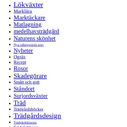
Lökväxter
Marklära
Marktäckare
Matlagning
medelhavsträdgård
Naturens skönhet
Nya odlingsvärda arter
Nyheter
Ogräs
Recept
Rosor
Skadegörare
Smått och gott
Ståndort
Surjordsväxter
Träd
Trädgårdsböcker
Trädgårdsdesign
Trädgårdshistoria