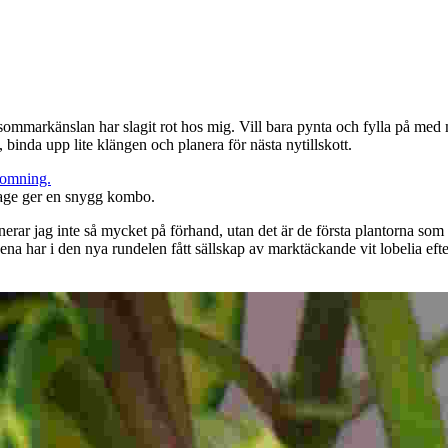
 sommarkänslan har slagit rot hos mig. Vill bara pynta och fylla på med m
 binda upp lite klängen och planera för nästa nytillskott.
rage ger en snygg kombo.
t planerar jag inte så mycket på förhand, utan det är de första plantorna 
bena har i den nya rundelen fått sällskap av marktäckande vit lobelia ef