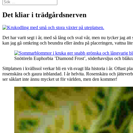
Sök
efter:
Det kliar i trädgårdsnerven
Det har varit segt i år, med så lång och sval vår, men nu tycker jag att
kan jag gå omkring och beundra eller ändra på placeringen, vattna lite,
Snötöreln Euphorbia ’Diamond Frost’, söderhavsljus och blåk
Sittplatsen i kvällssol verkar bli en vit-svagt lila historia i år. Oftas
rosenskära och gaura inblandad. I år helvita. Rosenskära och jättever
ser såklart inte ännu mycket ut för världen, men den kommer!