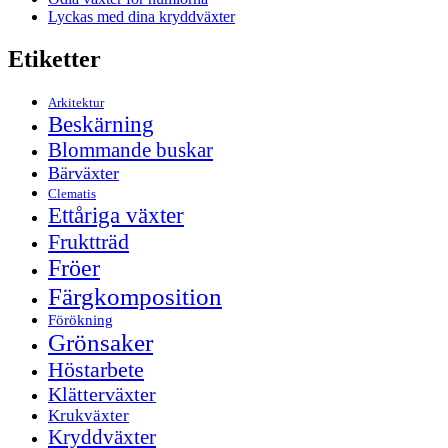
Lyckas med dina kryddväxter
Etiketter
Arkitektur
Beskärning
Blommande buskar
Bärväxter
Clematis
Ettåriga växter
Fruktträd
Fröer
Färgkomposition
Förökning
Grönsaker
Höstarbete
Klätterväxter
Krukväxter
Kryddväxter