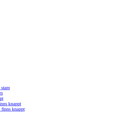
å stam
am
pt
finns knappt
a finns knappt