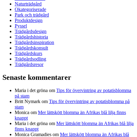
Naturträdgård
Okategoriserade
Park och trädgård
Produktdesign
Pyssel
Trädgårdsdesign
Trädgårdshistoria
Trädgårdsinspiration
Trädgårdskonsult
Trädgårdskurs
Trädgårdsodling
Trädgårdsresor
Senaste kommentarer
Maria i det gröna
om
Tips för övervintring av potatisblomma
på stam
Britt Nymark
om
Tips för övervintring av potatisblomma på
stam
Monica
om
Mer lättskött blomma än Afrikas blå lilja finns
knappt
Maria i det gröna
om
Mer lättskött blomma än Afrikas blå lilja
finns knappt
Monica Gramadies
om
Mer lättskött blomma än Afrikas blå