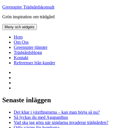
Hoppa
Greenspire Trädgårdskonsult
till
Grön inspiration om trädgård
innehåll
Meny och widgets
Hem
Om Oss
Greenspire tjänster
Trädgårdsblogg
Kontakt
Referenser från kunder
Facebook
LinkedIn
Twitter
Instagram
Senaste inläggen
Det kliar i växtfingrarna – kan man börja så nu?
Så lyckas du med Agapanthus
Vad ska jag göra när sniglarna invaderar trädgården?
Odla växter för humlorna