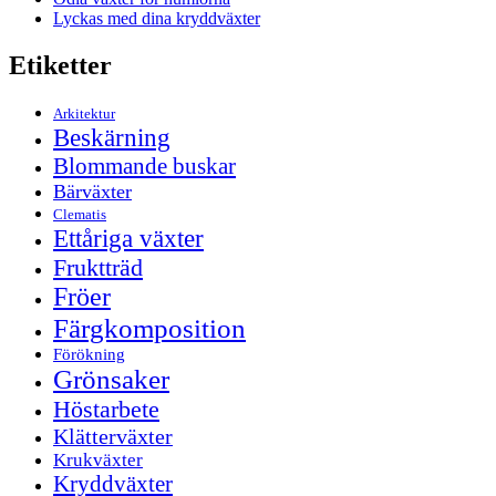
Lyckas med dina kryddväxter
Etiketter
Arkitektur
Beskärning
Blommande buskar
Bärväxter
Clematis
Ettåriga växter
Fruktträd
Fröer
Färgkomposition
Förökning
Grönsaker
Höstarbete
Klätterväxter
Krukväxter
Kryddväxter