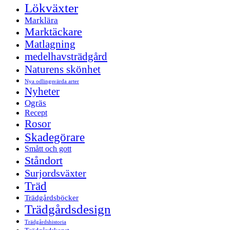
Lökväxter
Marklära
Marktäckare
Matlagning
medelhavsträdgård
Naturens skönhet
Nya odlingsvärda arter
Nyheter
Ogräs
Recept
Rosor
Skadegörare
Smått och gott
Ståndort
Surjordsväxter
Träd
Trädgårdsböcker
Trädgårdsdesign
Trädgårdshistoria