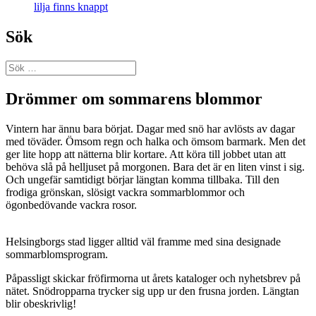
lilja finns knappt
Sök
Sök
efter:
Drömmer om sommarens blommor
Vintern har ännu bara börjat. Dagar med snö har avlösts av dagar
med töväder. Ömsom regn och halka och ömsom barmark. Men det
ger lite hopp att nätterna blir kortare. Att köra till jobbet utan att
behöva slå på helljuset på morgonen. Bara det är en liten vinst i sig.
Och ungefär samtidigt börjar längtan komma tillbaka. Till den
frodiga grönskan, slösigt vackra sommarblommor och
ögonbedövande vackra rosor.
Helsingborgs stad ligger alltid väl framme med sina designade
sommarblomsprogram.
Påpassligt skickar fröfirmorna ut årets kataloger och nyhetsbrev på
nätet. Snödropparna trycker sig upp ur den frusna jorden. Längtan
blir obeskrivlig!