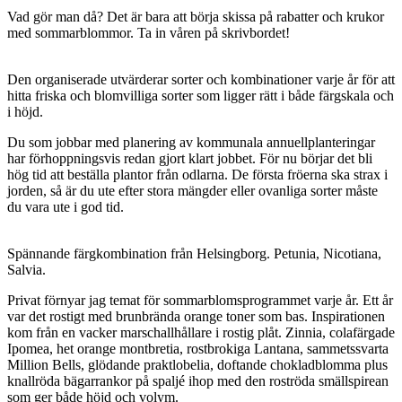
Vad gör man då? Det är bara att börja skissa på rabatter och krukor
med sommarblommor. Ta in våren på skrivbordet!
Den organiserade utvärderar sorter och kombinationer varje år för att
hitta friska och blomvilliga sorter som ligger rätt i både färgskala och
i höjd.
Du som jobbar med planering av kommunala annuellplanteringar
har förhoppningsvis redan gjort klart jobbet. För nu börjar det bli
hög tid att beställa plantor från odlarna. De första fröerna ska strax i
jorden, så är du ute efter stora mängder eller ovanliga sorter måste
du vara ute i god tid.
Spännande färgkombination från Helsingborg. Petunia, Nicotiana,
Salvia.
Privat förnyar jag temat för sommarblomsprogrammet varje år. Ett år
var det rostigt med brunbrända orange toner som bas. Inspirationen
kom från en vacker marschallhållare i rostig plåt. Zinnia, colafärgade
Ipomea, het orange montbretia, rostbrokiga Lantana, sammetssvarta
Million Bells, glödande praktlobelia, doftande chokladblomma plus
knallröda bägarrankor på spaljé ihop med den roströda smällspirean
som ger både höjd och volym.