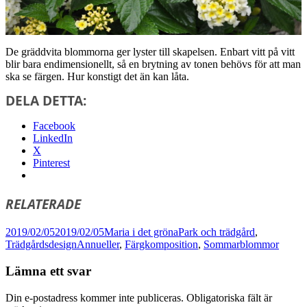
De gräddvita blommorna ger lyster till skapelsen. Enbart vitt på vitt
blir bara endimensionellt, så en brytning av tonen behövs för att man
ska se färgen. Hur konstigt det än kan låta.
DELA DETTA:
Facebook
LinkedIn
X
Pinterest
RELATERADE
Postat
Författare
Kategorier
2019/02/05
2019/02/05
Maria i det gröna
Park och trädgård
,
Taggar
Trädgårdsdesign
Annueller
,
Färgkomposition
,
Sommarblommor
Lämna ett svar
Din e-postadress kommer inte publiceras.
Obligatoriska fält är