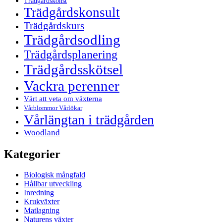
Trädgårdskonst
Trädgårdskonsult
Trädgårdskurs
Trädgårdsodling
Trädgårdsplanering
Trädgårdsskötsel
Vackra perenner
Värt att veta om växterna
Vårblommor Vårlökar
Vårlängtan i trädgården
Woodland
Kategorier
Biologisk mångfald
Hållbar utveckling
Inredning
Krukväxter
Matlagning
Naturens växter