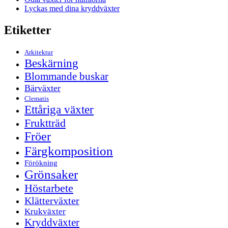
Lyckas med dina kryddväxter
Etiketter
Arkitektur
Beskärning
Blommande buskar
Bärväxter
Clematis
Ettåriga växter
Fruktträd
Fröer
Färgkomposition
Förökning
Grönsaker
Höstarbete
Klätterväxter
Krukväxter
Kryddväxter