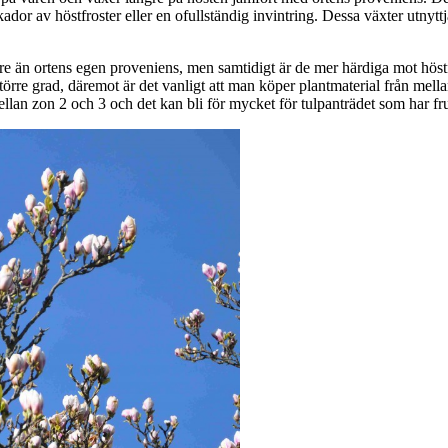
kador av höstfroster eller en ofullständig invintring. Dessa växter utnyt
are än ortens egen proveniens, men samtidigt är de mer härdiga mot höstf
örre grad, däremot är det vanligt att man köper plantmaterial från mellan
lan zon 2 och 3 och det kan bli för mycket för tulpanträdet som har frus