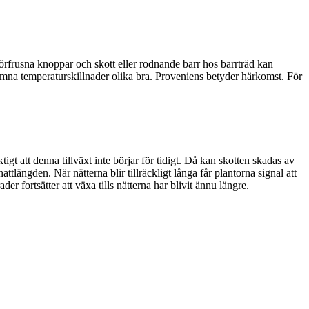
förfrusna knoppar och skott eller rodnande barr hos barrträd kan
komna temperaturskillnader olika bra. Proveniens betyder härkomst. För
igt att denna tillväxt inte börjar för tidigt. Då kan skotten skadas av
attlängden. När nätterna blir tillräckligt långa får plantorna signal att
 fortsätter att växa tills nätterna har blivit ännu längre.