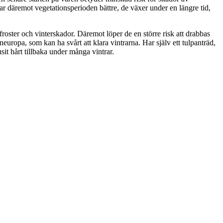
tjar däremot vegetationsperioden bättre, de växer under en längre tid,
roster och vinterskador. Däremot löper de en större risk att drabbas
europa, som kan ha svårt att klara vintrarna. Har själv ett tulpanträd,
it hårt tillbaka under många vintrar.