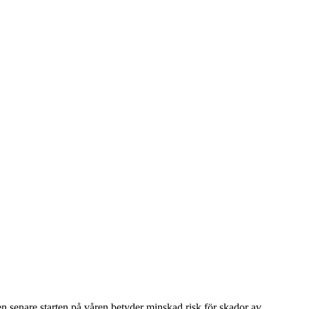
en senare starten på våren betyder minskad risk för skador av