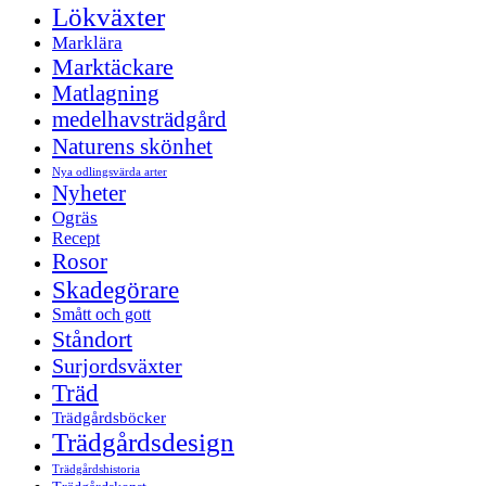
Lökväxter
Marklära
Marktäckare
Matlagning
medelhavsträdgård
Naturens skönhet
Nya odlingsvärda arter
Nyheter
Ogräs
Recept
Rosor
Skadegörare
Smått och gott
Ståndort
Surjordsväxter
Träd
Trädgårdsböcker
Trädgårdsdesign
Trädgårdshistoria