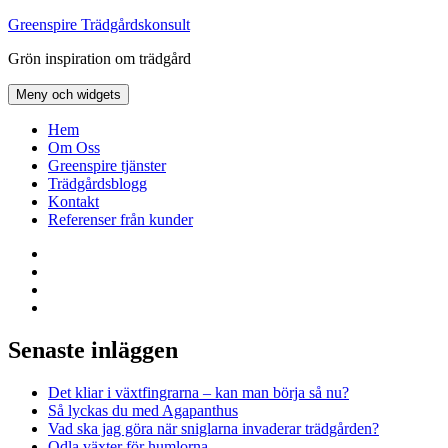
Hoppa
Greenspire Trädgårdskonsult
till
Grön inspiration om trädgård
innehåll
Meny och widgets
Hem
Om Oss
Greenspire tjänster
Trädgårdsblogg
Kontakt
Referenser från kunder
Facebook
LinkedIn
Twitter
Instagram
Senaste inläggen
Det kliar i växtfingrarna – kan man börja så nu?
Så lyckas du med Agapanthus
Vad ska jag göra när sniglarna invaderar trädgården?
Odla växter för humlorna