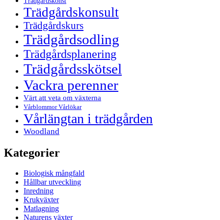
Trädgårdskonst
Trädgårdskonsult
Trädgårdskurs
Trädgårdsodling
Trädgårdsplanering
Trädgårdsskötsel
Vackra perenner
Värt att veta om växterna
Vårblommor Vårlökar
Vårlängtan i trädgården
Woodland
Kategorier
Biologisk mångfald
Hållbar utveckling
Inredning
Krukväxter
Matlagning
Naturens växter