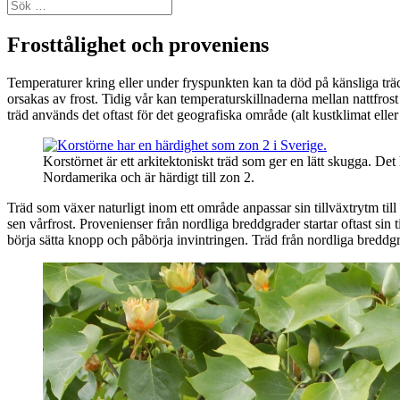
Sök
efter:
Frosttålighet och proveniens
Temperaturer kring eller under fryspunkten kan ta död på känsliga träd
orsakas av frost. Tidig vår kan temperaturskillnaderna mellan nattfro
träd används det oftast för det geografiska område (alt kustklimat ell
Korstörnet är ett arkitektoniskt träd som ger en lätt skugga. Det
Nordamerika och är härdigt till zon 2.
Träd som växer naturligt inom ett område anpassar sin tillväxtrytm till 
sen vårfrost. Provenienser från nordliga breddgrader startar oftast sin ti
börja sätta knopp och påbörja invintringen. Träd från nordliga breddgra