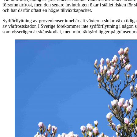
försommarfrost, men den senare invintringen ökar i stället risken för s
och har därför oftast en högre tillväxtkapacitet.
Sydförflyttning av provenienser innebär att växterna slutar växa tidig
av vårfrostskador. I Sverige förekommer inte sydförflyttning i någon st
som visserligen är skånskodlat, men min trädgård ligger på gränsen mel