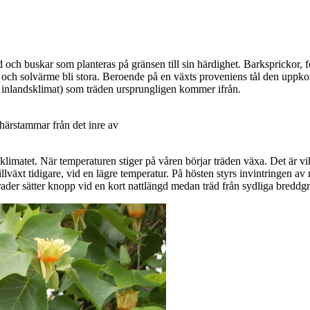
 och buskar som planteras på gränsen till sin härdighet. Barksprickor, 
st och solvärme bli stora. Beroende på en växts proveniens tål den upp
er inlandsklimat) som träden ursprungligen kommer ifrån.
 härstammar från det inre av
klimatet. När temperaturen stiger på våren börjar träden växa. Det är vikt
llväxt tidigare, vid en lägre temperatur. På hösten styrs invintringen av n
der sätter knopp vid en kort nattlängd medan träd från sydliga breddgrader