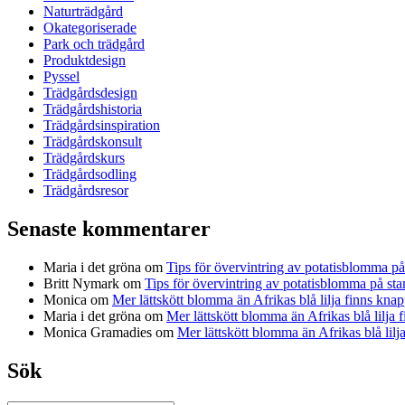
Naturträdgård
Okategoriserade
Park och trädgård
Produktdesign
Pyssel
Trädgårdsdesign
Trädgårdshistoria
Trädgårdsinspiration
Trädgårdskonsult
Trädgårdskurs
Trädgårdsodling
Trädgårdsresor
Senaste kommentarer
Maria i det gröna
om
Tips för övervintring av potatisblomma p
Britt Nymark
om
Tips för övervintring av potatisblomma på st
Monica
om
Mer lättskött blomma än Afrikas blå lilja finns knap
Maria i det gröna
om
Mer lättskött blomma än Afrikas blå lilja 
Monica Gramadies
om
Mer lättskött blomma än Afrikas blå lilj
Sök