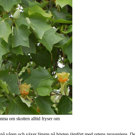
mma om skotten alltid fryser om
re på våren och växer längre på hösten jämfört med ortens proveniens. D