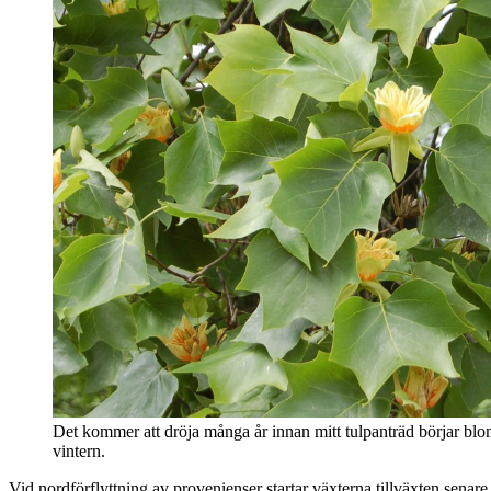
Det kommer att dröja många år innan mitt tulpanträd börjar blo
vintern.
Vid nordförflyttning av provenienser startar växterna tillväxten sena