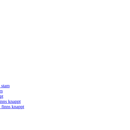
å stam
am
pt
finns knappt
a finns knappt