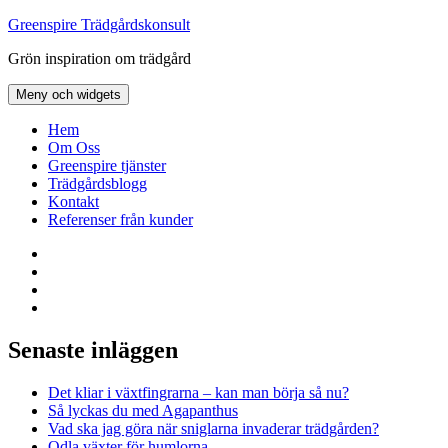
Hoppa
Greenspire Trädgårdskonsult
till
Grön inspiration om trädgård
innehåll
Meny och widgets
Hem
Om Oss
Greenspire tjänster
Trädgårdsblogg
Kontakt
Referenser från kunder
Facebook
LinkedIn
Twitter
Instagram
Senaste inläggen
Det kliar i växtfingrarna – kan man börja så nu?
Så lyckas du med Agapanthus
Vad ska jag göra när sniglarna invaderar trädgården?
Odla växter för humlorna