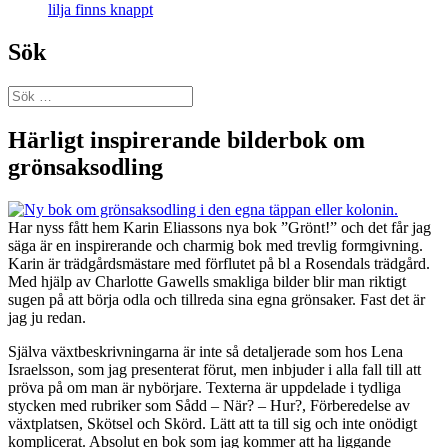
lilja finns knappt
Sök
Sök
efter:
Härligt inspirerande bilderbok om
grönsaksodling
Har nyss fått hem Karin Eliassons nya bok ”Grönt!” och det får jag
säga är en inspirerande och charmig bok med trevlig formgivning.
Karin är trädgårdsmästare med förflutet på bl a Rosendals trädgård.
Med hjälp av Charlotte Gawells smakliga bilder blir man riktigt
sugen på att börja odla och tillreda sina egna grönsaker. Fast det är
jag ju redan.
Själva växtbeskrivningarna är inte så detaljerade som hos Lena
Israelsson, som jag presenterat förut, men inbjuder i alla fall till att
pröva på om man är nybörjare. Texterna är uppdelade i tydliga
stycken med rubriker som Sådd – När? – Hur?, Förberedelse av
växtplatsen, Skötsel och Skörd. Lätt att ta till sig och inte onödigt
komplicerat. Absolut en bok som jag kommer att ha liggande