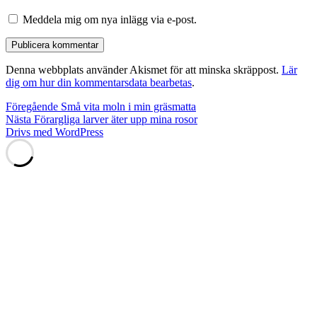
Meddela mig om nya inlägg via e-post.
Denna webbplats använder Akismet för att minska skräppost.
Lär
dig om hur din kommentarsdata bearbetas
.
Inläggsnavigering
Föregående
Föregående
Små vita moln i min gräsmatta
Nästa
inlägg:
Nästa
Förargliga larver äter upp mina rosor
inlägg:
Drivs med WordPress