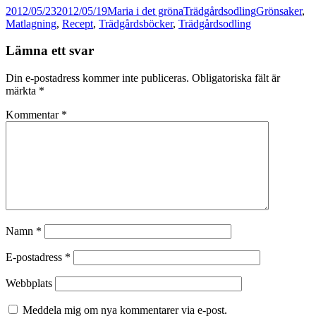
Postat
Författare
Kategorier
Taggar
2012/05/23
2012/05/19
Maria i det gröna
Trädgårdsodling
Grönsaker
,
Matlagning
,
Recept
,
Trädgårdsböcker
,
Trädgårdsodling
Lämna ett svar
Din e-postadress kommer inte publiceras.
Obligatoriska fält är
märkta
*
Kommentar
*
Namn
*
E-postadress
*
Webbplats
Meddela mig om nya kommentarer via e-post.