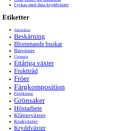
Lyckas med dina kryddväxter
Etiketter
Arkitektur
Beskärning
Blommande buskar
Bärväxter
Clematis
Ettåriga växter
Fruktträd
Fröer
Färgkomposition
Förökning
Grönsaker
Höstarbete
Klätterväxter
Krukväxter
Kryddväxter