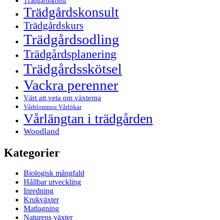
Trädgårdskonst
Trädgårdskonsult
Trädgårdskurs
Trädgårdsodling
Trädgårdsplanering
Trädgårdsskötsel
Vackra perenner
Värt att veta om växterna
Vårblommor Vårlökar
Vårlängtan i trädgården
Woodland
Kategorier
Biologisk mångfald
Hållbar utveckling
Inredning
Krukväxter
Matlagning
Naturens växter