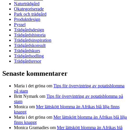
Naturträdgård
Okategoriserade
Park och trädgård
Produktdesign
Pyssel
Trädgårdsdesign
Trädgårdshistoria
Trädgårdsinspiration
Trädgårdskonsult
Trädgårdskurs
Trädgårdsodling
Trädgårdsresor
Senaste kommentarer
Maria i det gröna
om
Tips för övervintring av potatisblomma
på stam
Britt Nymark
om
Tips för övervintring av potatisblomma på
stam
Monica
om
Mer lättskött blomma än Afrikas blå lilja finns
knappt
Maria i det gröna
om
Mer lättskött blomma än Afrikas blå lilja
finns knappt
Monica Gramadies
om
Mer lättskött blomma än Afrikas blå