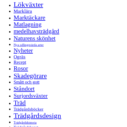
Lökväxter
Marklära
Marktäckare
Matlagning
medelhavsträdgård
Naturens skönhet
Nya odlingsvärda arter
Nyheter
Ogräs
Recept
Rosor
Skadegörare
Smått och gott
Ståndort
Surjordsväxter
Träd
Trädgårdsböcker
Trädgårdsdesign
Trädgårdshistoria