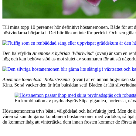
Till mina topp 10 perenner hör definitivt höstanemonen. Både för att de
höstvindarna börjar ta i. Det blir liksom inte för perfekt. Och sen gi
Den halvfyllda
Anemone x hybrida ’Whirlwind’
(ovan) är som en renb
hög och kan behöva stödjas mot slutet av sommaren för att stå någorl
Anemone tomentosa ’Robustissima’
(ovan) är en annan högvuxen skön
Kina. Se så vacker den är från baksidan sett! Bladen är lätt silverludn
En kombination av prydnadsgräs Stipa gigantea, hortensia, nä
Höstanemonerna trivs bäst i välgödslad och halvfuktig jord. Men de är 
våren så kan du gärna kombinera höstanemoner med vårlökar, så hjälper
du kommer ihåg att vintertäcka dem innan frosten kommer de första å