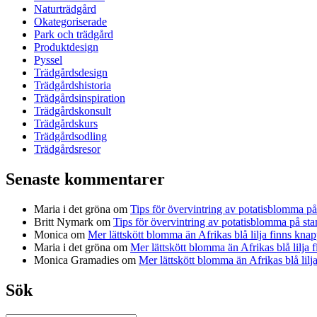
Naturträdgård
Okategoriserade
Park och trädgård
Produktdesign
Pyssel
Trädgårdsdesign
Trädgårdshistoria
Trädgårdsinspiration
Trädgårdskonsult
Trädgårdskurs
Trädgårdsodling
Trädgårdsresor
Senaste kommentarer
Maria i det gröna
om
Tips för övervintring av potatisblomma p
Britt Nymark
om
Tips för övervintring av potatisblomma på st
Monica
om
Mer lättskött blomma än Afrikas blå lilja finns knap
Maria i det gröna
om
Mer lättskött blomma än Afrikas blå lilja 
Monica Gramadies
om
Mer lättskött blomma än Afrikas blå lilj
Sök