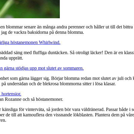
n blommar senare än många andra perenner och håller ut till det bittra sl
llar jag de vackra baksidorna på denna blomma.
äddad säng med fluffiga duntäcken. Så otroligt läcker! Den är en klassi
unda upprätt.
het som gärna lägger sig. Börjar blomma redan mot slutet av juli och 
a på undersidan och de blekrosa blommorna sitter i lösa klasar.
van Rozanne och så höstanemoner.
känsliga för vinterväta, så jorden bör vara väldränerad. Passar både i 
 de till att kamouflera den vissnande lökblasten. Plantera dem på våren 
ren.