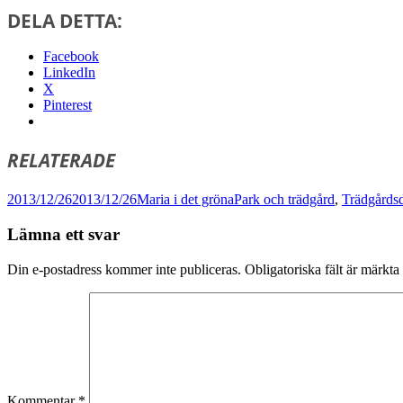
DELA DETTA:
Facebook
LinkedIn
X
Pinterest
RELATERADE
Postat
Författare
Kategorier
2013/12/26
2013/12/26
Maria i det gröna
Park och trädgård
,
Trädgårds
Lämna ett svar
Din e-postadress kommer inte publiceras.
Obligatoriska fält är märkta
Kommentar
*