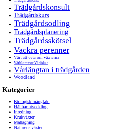
Trädgårdskonst
Trädgårdskonsult
Trädgårdskurs
Trädgårdsodling
Trädgårdsplanering
Trädgårdsskötsel
Vackra perenner
Värt att veta om växterna
Vårblommor Vårlökar
Vårlängtan i trädgården
Woodland
Kategorier
Biologisk mångfald
Hållbar utveckling
Inredning
Krukväxter
Matlagning
Naturens växter