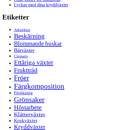
Lyckas med dina kryddväxter
Etiketter
Arkitektur
Beskärning
Blommande buskar
Bärväxter
Clematis
Ettåriga växter
Fruktträd
Fröer
Färgkomposition
Förökning
Grönsaker
Höstarbete
Klätterväxter
Krukväxter
Kryddväxter