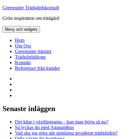
Hoppa
Greenspire Trädgårdskonsult
till
Grön inspiration om trädgård
innehåll
Meny och widgets
Hem
Om Oss
Greenspire tjänster
Trädgårdsblogg
Kontakt
Referenser från kunder
Facebook
LinkedIn
Twitter
Instagram
Senaste inläggen
Det kliar i växtfingrarna – kan man börja så nu?
Så lyckas du med Agapanthus
Vad ska jag göra när sniglarna invaderar trädgården?
Odla växter för humlorna