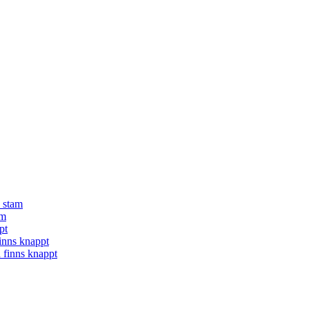
å stam
am
pt
finns knappt
a finns knappt