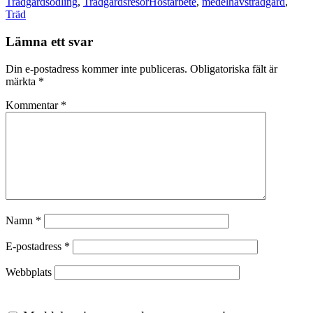
Taggar
Trädgårdsodling
,
Trädgårdsresor
Höstarbete
,
medelhavsträdgård
,
Träd
Lämna ett svar
Din e-postadress kommer inte publiceras.
Obligatoriska fält är
märkta
*
Kommentar
*
Namn
*
E-postadress
*
Webbplats