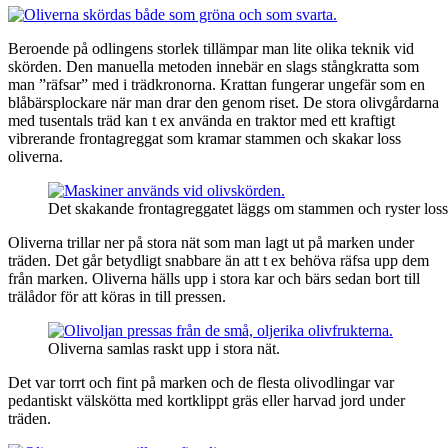
Beroende på odlingens storlek tillämpar man lite olika teknik vid
skörden. Den manuella metoden innebär en slags stångkratta som
man ”räfsar” med i trädkronorna. Krattan fungerar ungefär som en
blåbärsplockare när man drar den genom riset. De stora olivgårdarna
med tusentals träd kan t ex använda en traktor med ett kraftigt
vibrerande frontagreggat som kramar stammen och skakar loss
oliverna.
Det skakande frontagreggatet läggs om stammen och ryster loss 
Oliverna trillar ner på stora nät som man lagt ut på marken under
träden. Det går betydligt snabbare än att t ex behöva räfsa upp dem
från marken. Oliverna hälls upp i stora kar och bärs sedan bort till
trälådor för att köras in till pressen.
Oliverna samlas raskt upp i stora nät.
Det var torrt och fint på marken och de flesta olivodlingar var
pedantiskt välskötta med kortklippt gräs eller harvad jord under
träden.