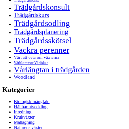
Trädgårdskonst
Trädgårdskonsult
Trädgårdskurs
Trädgårdsodling
Trädgårdsplanering
Trädgårdsskötsel
Vackra perenner
Värt att veta om växterna
Vårblommor Vårlökar
Vårlängtan i trädgården
Woodland
Kategorier
Biologisk mångfald
Hållbar utveckling
Inredning
Krukväxter
Matlagning
Naturens växter