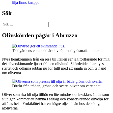
lilja finns knappt
Sök
Sök
efter:
Olivskörden pågår i Abruzzo
Trädgårdens enda träd är olivträd med gräsmatta under.
Nyss hemkommen från en resa till Italien ser jag fortfarande för mig
det silverskimrande ljuset från en olivlund. Skördetiden har nyss
startat och odlarna jobbar nu för fullt med att samla in och ta hand
om oliverna.
Direkt från träden, gröna och svarta oliver om vartannat.
Oliver som ska bli olja tillhör en lite mindre storleksklass än de som
slutligen kommer att hamna i saltlag och konserverande olivolja för
att ätas hela. Fruktköttet har en högre oljehalt än hos de köttiga
ätoliverna.