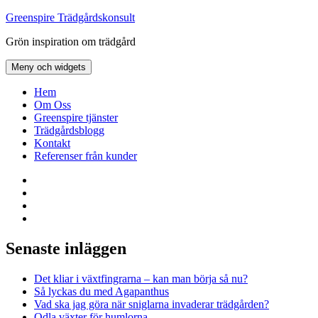
Hoppa
Greenspire Trädgårdskonsult
till
Grön inspiration om trädgård
innehåll
Meny och widgets
Hem
Om Oss
Greenspire tjänster
Trädgårdsblogg
Kontakt
Referenser från kunder
Facebook
LinkedIn
Twitter
Instagram
Senaste inläggen
Det kliar i växtfingrarna – kan man börja så nu?
Så lyckas du med Agapanthus
Vad ska jag göra när sniglarna invaderar trädgården?
Odla växter för humlorna