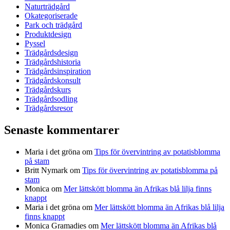
Naturträdgård
Okategoriserade
Park och trädgård
Produktdesign
Pyssel
Trädgårdsdesign
Trädgårdshistoria
Trädgårdsinspiration
Trädgårdskonsult
Trädgårdskurs
Trädgårdsodling
Trädgårdsresor
Senaste kommentarer
Maria i det gröna
om
Tips för övervintring av potatisblomma
på stam
Britt Nymark
om
Tips för övervintring av potatisblomma på
stam
Monica
om
Mer lättskött blomma än Afrikas blå lilja finns
knappt
Maria i det gröna
om
Mer lättskött blomma än Afrikas blå lilja
finns knappt
Monica Gramadies
om
Mer lättskött blomma än Afrikas blå