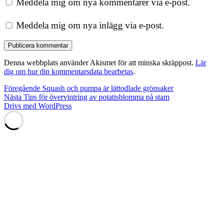
Meddela mig om nya kommentarer via e-post.
Meddela mig om nya inlägg via e-post.
Denna webbplats använder Akismet för att minska skräppost.
Lär
dig om hur din kommentarsdata bearbetas
.
Inläggsnavigering
Föregående
Föregående
Squash och pumpa är lättodlade grönsaker
Nästa
inlägg:
Nästa
Tips för övervintring av potatisblomma på stam
inlägg:
Drivs med WordPress