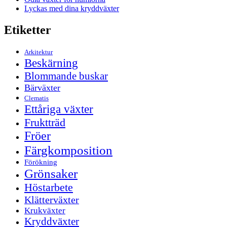
Lyckas med dina kryddväxter
Etiketter
Arkitektur
Beskärning
Blommande buskar
Bärväxter
Clematis
Ettåriga växter
Fruktträd
Fröer
Färgkomposition
Förökning
Grönsaker
Höstarbete
Klätterväxter
Krukväxter
Kryddväxter