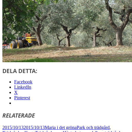
DELA DETTA:
Facebook
LinkedIn
X
Pinterest
RELATERADE
Postat
Författare
Kategorier
2015/10/13
2015/10/13
Maria i det gröna
Park och trädgård
,