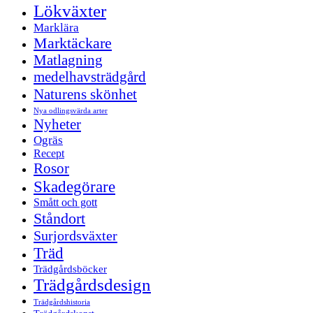
Lökväxter
Marklära
Marktäckare
Matlagning
medelhavsträdgård
Naturens skönhet
Nya odlingsvärda arter
Nyheter
Ogräs
Recept
Rosor
Skadegörare
Smått och gott
Ståndort
Surjordsväxter
Träd
Trädgårdsböcker
Trädgårdsdesign
Trädgårdshistoria