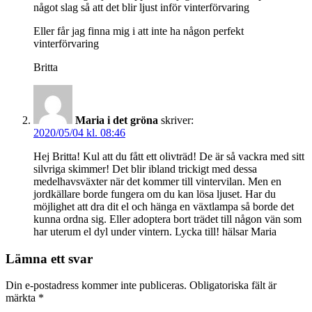
något slag så att det blir ljust inför vinterförvaring
Eller får jag finna mig i att inte ha någon perfekt
vinterförvaring
Britta
Maria i det gröna
skriver:
2020/05/04 kl. 08:46
Hej Britta! Kul att du fått ett olivträd! De är så vackra med sitt
silvriga skimmer! Det blir ibland trickigt med dessa
medelhavsväxter när det kommer till vintervilan. Men en
jordkällare borde fungera om du kan lösa ljuset. Har du
möjlighet att dra dit el och hänga en växtlampa så borde det
kunna ordna sig. Eller adoptera bort trädet till någon vän som
har uterum el dyl under vintern. Lycka till! hälsar Maria
Lämna ett svar
Din e-postadress kommer inte publiceras.
Obligatoriska fält är
märkta
*