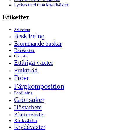
Lyckas med dina kryddväxter
Etiketter
Arkitektur
Beskärning
Blommande buskar
Bärväxter
Clematis
Ettåriga växter
Fruktträd
Fröer
Färgkomposition
Förökning
Grönsaker
Höstarbete
Klätterväxter
Krukväxter
Kryddväxter