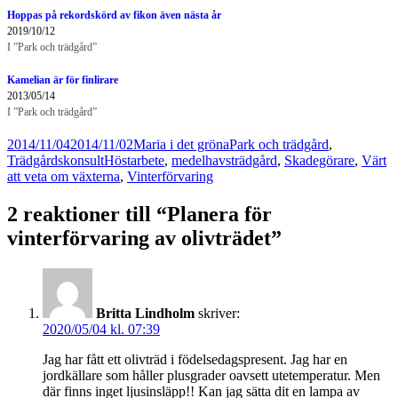
Hoppas på rekordskörd av fikon även nästa år
2019/10/12
I ”Park och trädgård”
Kamelian är för finlirare
2013/05/14
I ”Park och trädgård”
Postat
Författare
Kategorier
2014/11/04
2014/11/02
Maria i det gröna
Park och trädgård
,
Taggar
Trädgårdskonsult
Höstarbete
,
medelhavsträdgård
,
Skadegörare
,
Värt
att veta om växterna
,
Vinterförvaring
2 reaktioner till “Planera för
vinterförvaring av olivträdet”
Britta Lindholm
skriver:
2020/05/04 kl. 07:39
Jag har fått ett olivträd i födelsedagspresent. Jag har en
jordkällare som håller plusgrader oavsett utetemperatur. Men
där finns inget ljusinsläpp!! Kan jag sätta dit en lampa av