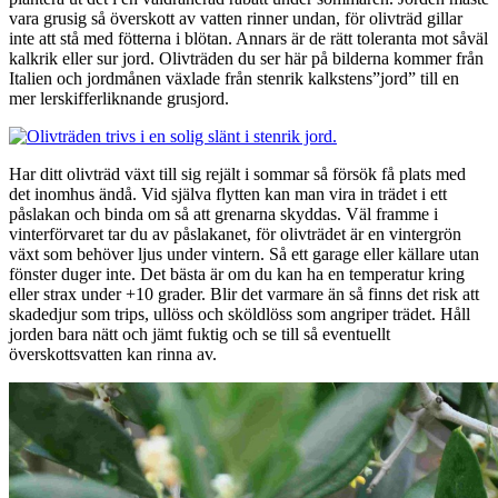
vara grusig så överskott av vatten rinner undan, för olivträd gillar
inte att stå med fötterna i blötan. Annars är de rätt toleranta mot såväl
kalkrik eller sur jord. Olivträden du ser här på bilderna kommer från
Italien och jordmånen växlade från stenrik kalkstens”jord” till en
mer lerskifferliknande grusjord.
Har ditt olivträd växt till sig rejält i sommar så försök få plats med
det inomhus ändå. Vid själva flytten kan man vira in trädet i ett
påslakan och binda om så att grenarna skyddas. Väl framme i
vinterförvaret tar du av påslakanet, för olivträdet är en vintergrön
växt som behöver ljus under vintern. Så ett garage eller källare utan
fönster duger inte. Det bästa är om du kan ha en temperatur kring
eller strax under +10 grader. Blir det varmare än så finns det risk att
skadedjur som trips, ullöss och sköldlöss som angriper trädet. Håll
jorden bara nätt och jämt fuktig och se till så eventuellt
överskottsvatten kan rinna av.