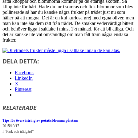
sätta knoppar och blommorna kommer på de ettåriga skotten. Så
klipp inte för hårt. Hade du tur i somras och fick blommor som blev
pollinerade så har du kanske några frukter på trädet just nu som
håller på att mogna. Det är en kul kuriosa grej med egna oliver, men
man kan inte äta dem rätt från trädet. De smakar vedervärdigt bittert
och behöver ligga i saltlake i minst 1½ månad, för att bli ätliga. Och
det är kanske lite väl omständligt om man fått fram några enstaka
frukter.
DELA DETTA:
Facebook
LinkedIn
X
Pinterest
RELATERADE
Tips för övervintring av potatisblomma på stam
2015/10/17
I ”Park och trädgård”