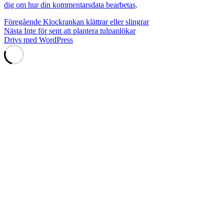
dig om hur din kommentarsdata bearbetas
.
Inläggsnavigering
Föregående
Föregående
Klockrankan klättrar eller slingrar
Nästa
inlägg:
Nästa
Inte för sent att plantera tulpanlökar
inlägg:
Drivs med WordPress