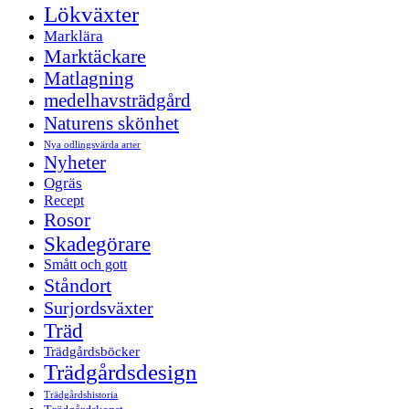
Lökväxter
Marklära
Marktäckare
Matlagning
medelhavsträdgård
Naturens skönhet
Nya odlingsvärda arter
Nyheter
Ogräs
Recept
Rosor
Skadegörare
Smått och gott
Ståndort
Surjordsväxter
Träd
Trädgårdsböcker
Trädgårdsdesign
Trädgårdshistoria