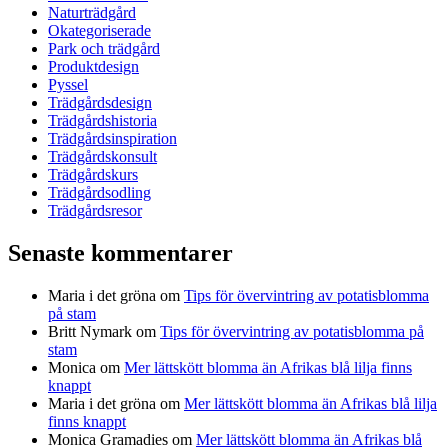
Naturträdgård
Okategoriserade
Park och trädgård
Produktdesign
Pyssel
Trädgårdsdesign
Trädgårdshistoria
Trädgårdsinspiration
Trädgårdskonsult
Trädgårdskurs
Trädgårdsodling
Trädgårdsresor
Senaste kommentarer
Maria i det gröna
om
Tips för övervintring av potatisblomma
på stam
Britt Nymark
om
Tips för övervintring av potatisblomma på
stam
Monica
om
Mer lättskött blomma än Afrikas blå lilja finns
knappt
Maria i det gröna
om
Mer lättskött blomma än Afrikas blå lilja
finns knappt
Monica Gramadies
om
Mer lättskött blomma än Afrikas blå