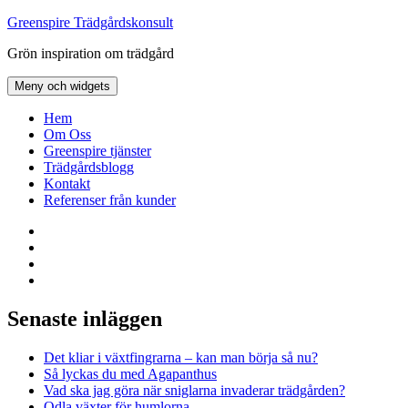
Hoppa
Greenspire Trädgårdskonsult
till
Grön inspiration om trädgård
innehåll
Meny och widgets
Hem
Om Oss
Greenspire tjänster
Trädgårdsblogg
Kontakt
Referenser från kunder
Facebook
LinkedIn
Twitter
Instagram
Senaste inläggen
Det kliar i växtfingrarna – kan man börja så nu?
Så lyckas du med Agapanthus
Vad ska jag göra när sniglarna invaderar trädgården?
Odla växter för humlorna