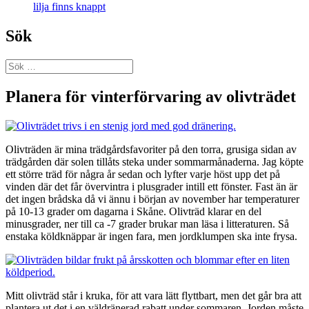
lilja finns knappt
Sök
Sök
efter:
Planera för vinterförvaring av olivträdet
Olivträden är mina trädgårdsfavoriter på den torra, grusiga sidan av
trädgården där solen tillåts steka under sommarmånaderna. Jag köpte
ett större träd för några år sedan och lyfter varje höst upp det på
vinden där det får övervintra i plusgrader intill ett fönster. Fast än är
det ingen brådska då vi ännu i början av november har temperaturer
på 10-13 grader om dagarna i Skåne. Olivträd klarar en del
minusgrader, ner till ca -7 grader brukar man läsa i litteraturen. Så
enstaka köldknäppar är ingen fara, men jordklumpen ska inte frysa.
Mitt olivträd står i kruka, för att vara lätt flyttbart, men det går bra att
plantera ut det i en väldränerad rabatt under sommaren. Jorden måste