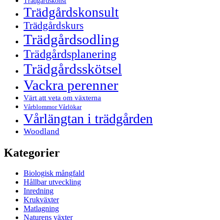
Trädgårdskonst
Trädgårdskonsult
Trädgårdskurs
Trädgårdsodling
Trädgårdsplanering
Trädgårdsskötsel
Vackra perenner
Värt att veta om växterna
Vårblommor Vårlökar
Vårlängtan i trädgården
Woodland
Kategorier
Biologisk mångfald
Hållbar utveckling
Inredning
Krukväxter
Matlagning
Naturens växter