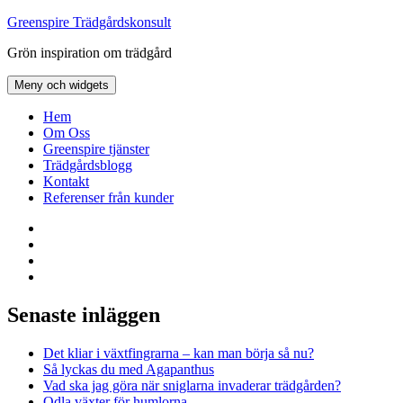
Hoppa
Greenspire Trädgårdskonsult
till
Grön inspiration om trädgård
innehåll
Meny och widgets
Hem
Om Oss
Greenspire tjänster
Trädgårdsblogg
Kontakt
Referenser från kunder
Facebook
LinkedIn
Twitter
Instagram
Senaste inläggen
Det kliar i växtfingrarna – kan man börja så nu?
Så lyckas du med Agapanthus
Vad ska jag göra när sniglarna invaderar trädgården?
Odla växter för humlorna