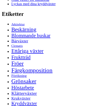
Lyckas med dina kryddväxter
Etiketter
Arkitektur
Beskärning
Blommande buskar
Bärväxter
Clematis
Ettåriga växter
Fruktträd
Fröer
Färgkomposition
Förökning
Grönsaker
Höstarbete
Klätterväxter
Krukväxter
Kryddväxter