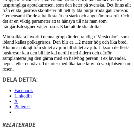
ursprungliga apotekarrosen, som den heter på svenska. Det finns allt
från enkla ljusrosa skönheter till helt fyllda purpurröda gallicarosor.
Gemensamt för de allra flesta är en stark och angenäm rosdoft. Och
det är en viktig parameter att ta hänsyn till när man som
trädgårdsdesigner väljer rosor. Klart att de ska dofta!
Min solklara favorit i denna grupp är den randiga ’Versicolor’, som
ibland kallas polkagrisros. Den blir ca 1,2 meter hög och lika bred.
Blommar rikligt från slutet av juni till slutet av juli. Liksom de flesta
buskrosor kan den bli lite kal nertill med åldern och därför
samplanterar jag den gärna med en halvhög perenn, t ex lavendel,
nepeta eller en näva. Tre arter med likartade krav på växtplatsen som
rosen.
DELA DETTA:
Facebook
LinkedIn
X
Pinterest
RELATERADE