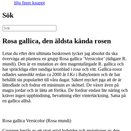
lilja finns knappt
Sök
Sök
efter:
Rosa gallica, den äldsta kända rosen
Letar du efter den ultimata buskrosen tycker jag absolut du ska
överväga att plantera en grupp Rosa gallica ’Versicolor’ (tidigare R.
mundi). Den är en mutation av den magentafärgade R. gallica och
har spräckliga eller randiga kronblad i rosa och vitt. Gallica-rosor
odlades sannolikt redan ca 2000 år f.Kr i Babylonien och de har
behållit sin popularitet till våra dagar. Säkert mycket pga att de är
lättodlade och fodrar ett minimum av skötsel. De växer även på
magra jordar och är lätta att föröka. De fordrar endast lite näring och
kräver ingen uppbindning, bevattning eller vintertäckning. Satsa på
en gallica alltså.
Rosa gallica Versicolor (Rosa mundi)
Gruppen består av ett stort antal hybrider och mutationer av den