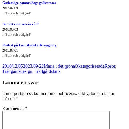
Gudomliga gammaldags gallicarosor
2013/07/09
I ”Park och trädgård”
Blir det rosornas år i år?
2018/03/03
I ”Park och trädgård”
Rosfest på Fredriksdal i Helsingborg
2013/07/01
I ”Park och trädgård”
Postat
Författare
Kategorier
Taggar
2010/12/05
2023/09/22
Maria i det gröna
Okategoriserade
Rosor
,
Trädgårdsdesign
,
Trädgårdskurs
Lämna ett svar
Din e-postadress kommer inte publiceras.
Obligatoriska fält är
märkta
*
Kommentar
*