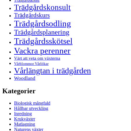
Trädgårdskonst
Trädgårdskonsult
Trädgårdskurs
Trädgårdsodling
Trädgårdsplanering
Trädgårdsskötsel
Vackra perenner
Värt att veta om växterna
Vårblommor Vårlökar
Vårlängtan i trädgården
Woodland
Kategorier
Biologisk mångfald
Hållbar utveckling
Inredning
Krukväxter
Matlagning
Naturens växter