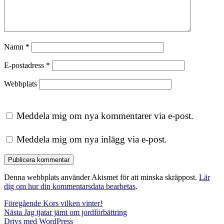
Namn
*
E-postadress
*
Webbplats
Meddela mig om nya kommentarer via e-post.
Meddela mig om nya inlägg via e-post.
Denna webbplats använder Akismet för att minska skräppost.
Lär
dig om hur din kommentarsdata bearbetas
.
Inläggsnavigering
Föregående
Föregående
Kors vilken vinter!
Nästa
inlägg:
Nästa
Jag tjatar jämt om jordförbättring
inlägg:
Drivs med WordPress