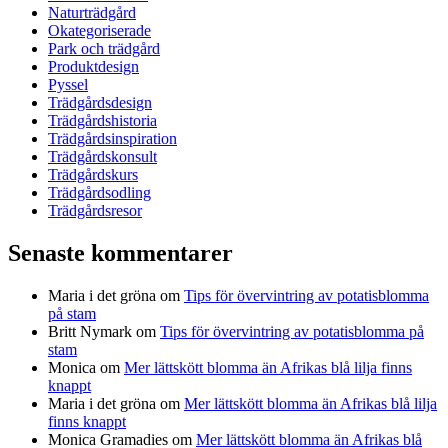
Naturträdgård
Okategoriserade
Park och trädgård
Produktdesign
Pyssel
Trädgårdsdesign
Trädgårdshistoria
Trädgårdsinspiration
Trädgårdskonsult
Trädgårdskurs
Trädgårdsodling
Trädgårdsresor
Senaste kommentarer
Maria i det gröna
om
Tips för övervintring av potatisblomma
på stam
Britt Nymark
om
Tips för övervintring av potatisblomma på
stam
Monica
om
Mer lättskött blomma än Afrikas blå lilja finns
knappt
Maria i det gröna
om
Mer lättskött blomma än Afrikas blå lilja
finns knappt
Monica Gramadies
om
Mer lättskött blomma än Afrikas blå