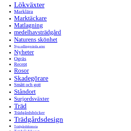
Lökväxter
Marklära
Marktäckare
Matlagning
medelhavsträdgård
Naturens skönhet
Nya odlingsvärda arter
Nyheter
Ogräs
Recept
Rosor
Skadegörare
Smått och gott
Ståndort
Surjordsväxter
Träd
Trädgårdsböcker
Trädgårdsdesign
Trädgårdshistoria