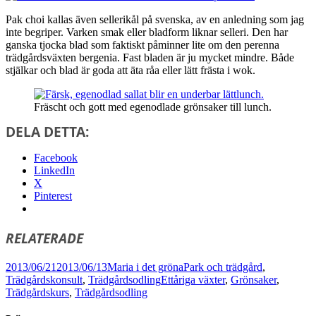
Pak choi kallas även sellerikål på svenska, av en anledning som jag
inte begriper. Varken smak eller bladform liknar selleri. Den har
ganska tjocka blad som faktiskt påminner lite om den perenna
trädgårdsväxten bergenia. Fast bladen är ju mycket mindre. Både
stjälkar och blad är goda att äta råa eller lätt frästa i wok.
Fräscht och gott med egenodlade grönsaker till lunch.
DELA DETTA:
Facebook
LinkedIn
X
Pinterest
RELATERADE
Postat
Författare
Kategorier
2013/06/21
2013/06/13
Maria i det gröna
Park och trädgård
,
Taggar
Trädgårdskonsult
,
Trädgårdsodling
Ettåriga växter
,
Grönsaker
,
Trädgårdskurs
,
Trädgårdsodling