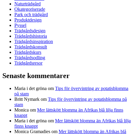
Naturträdgård
Okategoriserade
Park och trädgård
Produktdesign
Pyssel
Trädgårdsdesign
Trädgårdshistoria
Trädgårdsinspiration
Trädgårdskonsult
Trädgårdskurs
Trädgårdsodling
Trädgårdsresor
Senaste kommentarer
Maria i det gröna
om
Tips för övervintring av potatisblomma
på stam
Britt Nymark
om
Tips för övervintring av potatisblomma på
stam
Monica
om
Mer lättskött blomma än Afrikas blå lilja finns
knappt
Maria i det gröna
om
Mer lättskött blomma än Afrikas blå lilja
finns knappt
Monica Gramadies
om
Mer lättskött blomma än Afrikas blå