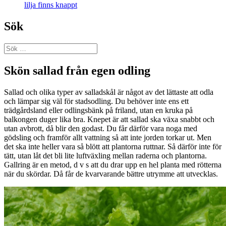
lilja finns knappt
Sök
Sök
efter:
Skön sallad från egen odling
Sallad och olika typer av salladskål är något av det lättaste att odla
och lämpar sig väl för stadsodling. Du behöver inte ens ett
trädgårdsland eller odlingsbänk på friland, utan en kruka på
balkongen duger lika bra. Knepet är att sallad ska växa snabbt och
utan avbrott, då blir den godast. Du får därför vara noga med
gödsling och framför allt vattning så att inte jorden torkar ut. Men
det ska inte heller vara så blött att plantorna ruttnar. Så därför inte för
tätt, utan låt det bli lite luftväxling mellan raderna och plantorna.
Gallring är en metod, d v s att du drar upp en hel planta med rötterna
när du skördar. Då får de kvarvarande bättre utrymme att utvecklas.