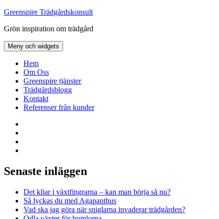
Hoppa
Greenspire Trädgårdskonsult
till
Grön inspiration om trädgård
innehåll
Meny och widgets
Hem
Om Oss
Greenspire tjänster
Trädgårdsblogg
Kontakt
Referenser från kunder
Facebook
LinkedIn
Twitter
Instagram
Senaste inläggen
Det kliar i växtfingrarna – kan man börja så nu?
Så lyckas du med Agapanthus
Vad ska jag göra när sniglarna invaderar trädgården?
Odla växter för humlorna