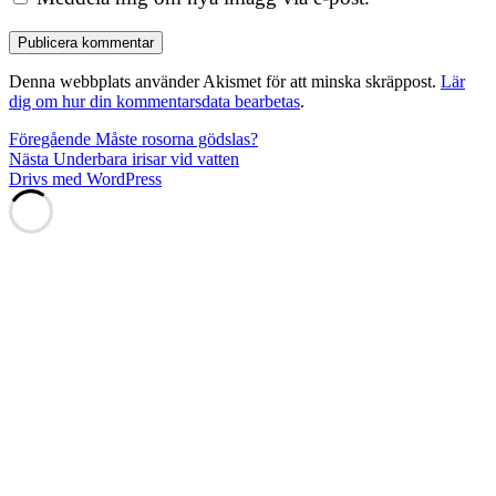
Denna webbplats använder Akismet för att minska skräppost.
Lär
dig om hur din kommentarsdata bearbetas
.
Inläggsnavigering
Föregående
Föregående
Måste rosorna gödslas?
Nästa
inlägg:
Nästa
Underbara irisar vid vatten
inlägg:
Drivs med WordPress