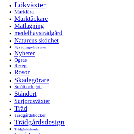
Lökväxter
Marklära
Marktäckare
Matlagning
medelhavsträdgård
Naturens skönhet
Nya odlingsvärda arter
Nyheter
Ogräs
Recept
Rosor
Skadegörare
Smått och gott
Ståndort
Surjordsväxter
Träd
Trädgårdsböcker
Trädgårdsdesign
Trädgårdshistoria