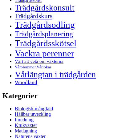
Trädgårdskonst
Trädgårdskonsult
Trädgårdskurs
Trädgårdsodling
Trädgårdsplanering
Trädgårdsskötsel
Vackra perenner
Värt att veta om växterna
Vårblommor Vårlökar
Vårlängtan i trädgården
Woodland
Kategorier
Biologisk mångfald
Hållbar utveckling
Inredning
Krukväxter
Matlagning
Naturens växter