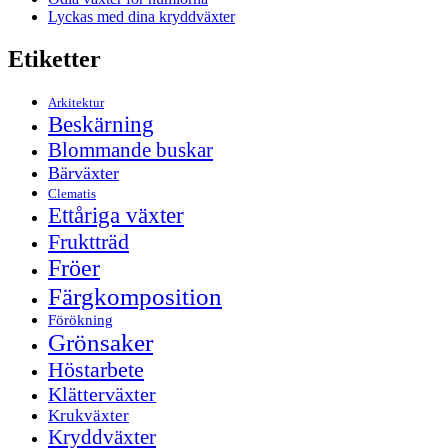
Lyckas med dina kryddväxter
Etiketter
Arkitektur
Beskärning
Blommande buskar
Bärväxter
Clematis
Ettåriga växter
Fruktträd
Fröer
Färgkomposition
Förökning
Grönsaker
Höstarbete
Klätterväxter
Krukväxter
Kryddväxter