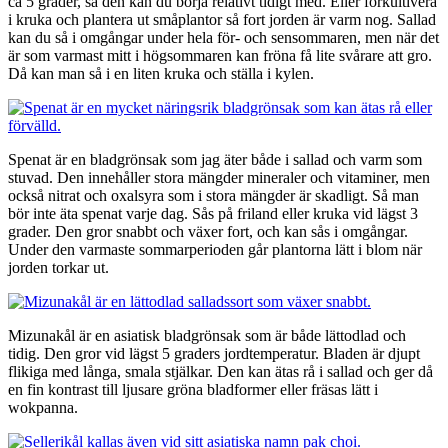
ca 5 grader, så den kan du börja relativt tidigt med. Eller förkultivera
i kruka och plantera ut småplantor så fort jorden är varm nog. Sallad
kan du så i omgångar under hela för- och sensommaren, men när det
är som varmast mitt i högsommaren kan fröna få lite svårare att gro.
Då kan man så i en liten kruka och ställa i kylen.
Spenat är en bladgrönsak som jag äter både i sallad och varm som
stuvad. Den innehåller stora mängder mineraler och vitaminer, men
också nitrat och oxalsyra som i stora mängder är skadligt. Så man
bör inte äta spenat varje dag. Sås på friland eller kruka vid lägst 3
grader. Den gror snabbt och växer fort, och kan sås i omgångar.
Under den varmaste sommarperioden går plantorna lätt i blom när
jorden torkar ut.
Mizunakål är en asiatisk bladgrönsak som är både lättodlad och
tidig. Den gror vid lägst 5 graders jordtemperatur. Bladen är djupt
flikiga med långa, smala stjälkar. Den kan ätas rå i sallad och ger då
en fin kontrast till ljusare gröna bladformer eller fräsas lätt i
wokpanna.