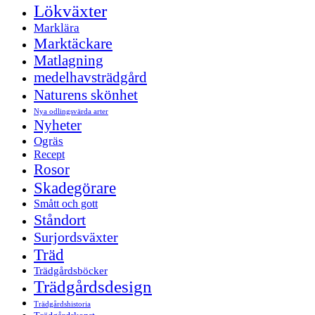
Lökväxter
Marklära
Marktäckare
Matlagning
medelhavsträdgård
Naturens skönhet
Nya odlingsvärda arter
Nyheter
Ogräs
Recept
Rosor
Skadegörare
Smått och gott
Ståndort
Surjordsväxter
Träd
Trädgårdsböcker
Trädgårdsdesign
Trädgårdshistoria