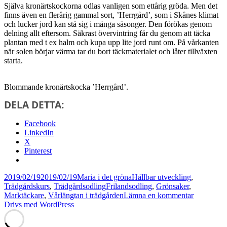
Själva kronärtskockorna odlas vanligen som ettårig gröda. Men det
finns även en flerårig gammal sort, ’Herrgård’, som i Skånes klimat
och lucker jord kan stå sig i många säsonger. Den förökas genom
delning allt eftersom. Säkrast övervintring får du genom att täcka
plantan med t ex halm och kupa upp lite jord runt om. På vårkanten
när solen börjar värma tar du bort täckmaterialet och låter tillväxten
starta.
Blommande kronärtskocka ’Herrgård’.
DELA DETTA:
Facebook
LinkedIn
X
Pinterest
Postat
Författare
Kategorier
2019/02/19
2019/02/19
Maria i det gröna
Hållbar utveckling
,
Taggar
Trädgårdskurs
,
Trädgårdsodling
Frilandsodling
,
Grönsaker
,
till
Marktäckare
,
Vårlängtan i trädgården
Lämna en kommentar
Kingen
Drivs med WordPress
bland
ätliga