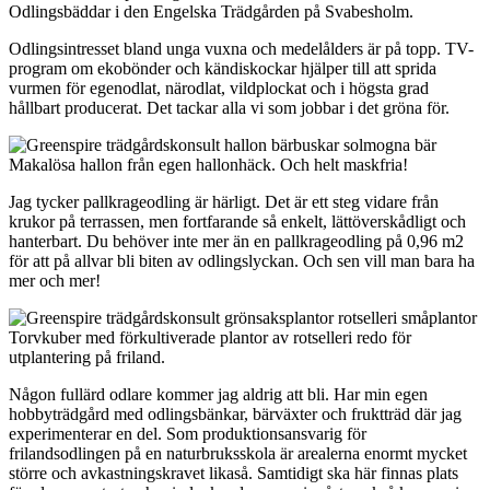
Odlingsbäddar i den Engelska Trädgården på Svabesholm.
Odlingsintresset bland unga vuxna och medelålders är på topp. TV-
program om ekobönder och kändiskockar hjälper till att sprida
vurmen för egenodlat, närodlat, vildplockat och i högsta grad
hållbart producerat. Det tackar alla vi som jobbar i det gröna för.
Makalösa hallon från egen hallonhäck. Och helt maskfria!
Jag tycker pallkrageodling är härligt. Det är ett steg vidare från
krukor på terrassen, men fortfarande så enkelt, lättöverskådligt och
hanterbart. Du behöver inte mer än en pallkrageodling på 0,96 m2
för att på allvar bli biten av odlingslyckan. Och sen vill man bara ha
mer och mer!
Torvkuber med förkultiverade plantor av rotselleri redo för
utplantering på friland.
Någon fullärd odlare kommer jag aldrig att bli. Har min egen
hobbyträdgård med odlingsbänkar, bärväxter och fruktträd där jag
experimenterar en del. Som produktionsansvarig för
frilandsodlingen på en naturbruksskola är arealerna enormt mycket
större och avkastningskravet likaså. Samtidigt ska här finnas plats