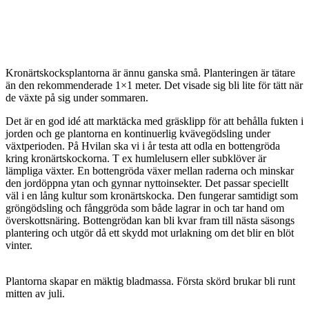
Kronärtskocksplantorna är ännu ganska små. Planteringen är tätare
än den rekommenderade 1×1 meter. Det visade sig bli lite för tätt när
de växte på sig under sommaren.
Det är en god idé att marktäcka med gräsklipp för att behålla fukten i
jorden och ge plantorna en kontinuerlig kvävegödsling under
växtperioden. På Hvilan ska vi i år testa att odla en bottengröda
kring kronärtskockorna. T ex humlelusern eller subklöver är
lämpliga växter. En bottengröda växer mellan raderna och minskar
den jordöppna ytan och gynnar nyttoinsekter. Det passar speciellt
väl i en lång kultur som kronärtskocka. Den fungerar samtidigt som
gröngödsling och fånggröda som både lagrar in och tar hand om
överskottsnäring. Bottengrödan kan bli kvar fram till nästa säsongs
plantering och utgör då ett skydd mot urlakning om det blir en blöt
vinter.
Plantorna skapar en mäktig bladmassa. Första skörd brukar bli runt
mitten av juli.