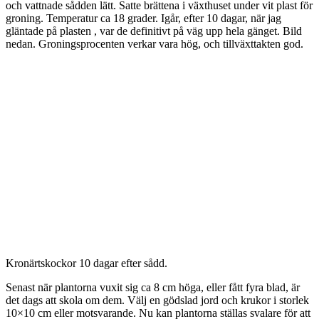
och vattnade sådden lätt. Satte brättena i växthuset under vit plast för
groning. Temperatur ca 18 grader. Igår, efter 10 dagar, när jag
gläntade på plasten , var de definitivt på väg upp hela gänget. Bild
nedan. Groningsprocenten verkar vara hög, och tillväxttakten god.
Kronärtskockor 10 dagar efter sådd.
Senast när plantorna vuxit sig ca 8 cm höga, eller fått fyra blad, är
det dags att skola om dem. Välj en gödslad jord och krukor i storlek
10×10 cm eller motsvarande. Nu kan plantorna ställas svalare för att