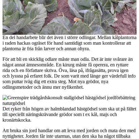
En del handarbete blir det även i större odlingar. Mellan kålplantorna
i raden hackas ogräset för hand samtidigt som man kontrollerar att
plantorna är fria från larver och annan ohyra.
För att bli en skicklig odlare måste man odla. Det är inte svårare än
något annat ämnesområde. En kirurg måste få operera, en ryttare
rida och en författare skriva. Öva, läsa på, ifrågasätta, prova igen
och lyssna på erfaret folk. De som varit med länge ger värdefull info
som puttar iväg dig ett extra steg. Mot nya grödor, nya
odlingsmetoder och ännu mer nyfikenhet.
Det ryker från högen av halmblandad hästgödsel som ska ut på fältet
till speciellt näringskrävande grödor som t ex kål, majs och
kronärtskocka.
Att bruka sin jord handlar om att leva med jorden och mata den med
nyttigheter. Jorden får inte utarmas, utan den ska ha något tillbaka