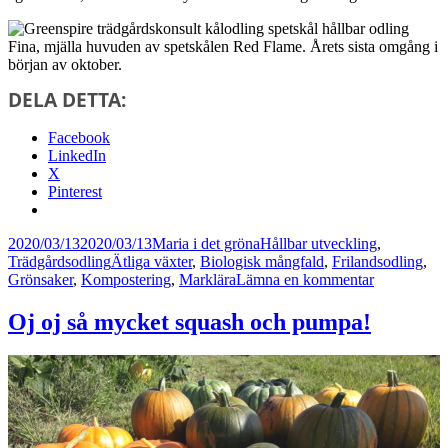
Fina, mjälla huvuden av spetskålen Red Flame. Årets sista omgång i
början av oktober.
DELA DETTA:
Facebook
LinkedIn
X
Pinterest
Postat
Författare
Kategorier
2020/03/13
2020/03/13
Maria i det gröna
Hållbar utveckling
,
Taggar
Trädgårdsodling
Ätliga växter
,
Biologisk mångfald
,
Frilandsodling
,
till
Grönsaker
,
Kompostering
,
Marklära
Lämna en kommentar
Att
odla
Oj oj så mycket squash och pumpa!
sin
egen
mat