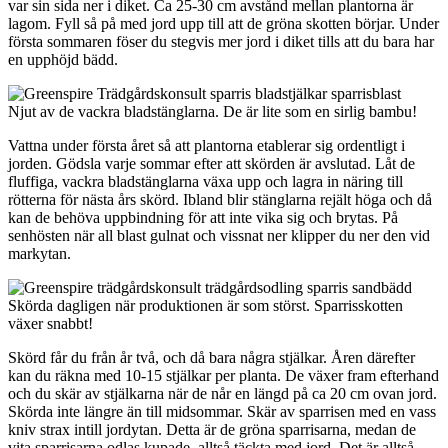
var sin sida ner i diket. Ca 25-30 cm avstånd mellan plantorna är
lagom. Fyll så på med jord upp till att de gröna skotten börjar. Under
första sommaren föser du stegvis mer jord i diket tills att du bara har
en upphöjd bädd.
Njut av de vackra bladstänglarna. De är lite som en sirlig bambu!
Vattna under första året så att plantorna etablerar sig ordentligt i
jorden. Gödsla varje sommar efter att skörden är avslutad. Låt de
fluffiga, vackra bladstänglarna växa upp och lagra in näring till
rötterna för nästa års skörd. Ibland blir stänglarna rejält höga och då
kan de behöva uppbindning för att inte vika sig och brytas. På
senhösten när all blast gulnat och vissnat ner klipper du ner den vid
markytan.
Skörda dagligen när produktionen är som störst. Sparrisskotten
växer snabbt!
Skörd får du från år två, och då bara några stjälkar. Åren därefter
kan du räkna med 10-15 stjälkar per planta. De växer fram efterhand
och du skär av stjälkarna när de når en längd på ca 20 cm ovan jord.
Skörda inte längre än till midsommar. Skär av sparrisen med en vass
kniv strax intill jordytan. Detta är de gröna sparrisarna, medan de
vita sparrisarna odlas kupade, alltså täckta med jord. Det är alltså