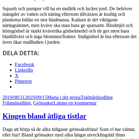
Squash och pumpor vill ha en mullrik och lucker jord. De behöver
mängder av vatten och näring eftersom tillväxten är kraftig och
plantorna bildar en stor bladmassa. Kalium är det viktigaste
näringsämnet, men kväve ska man bara ge sparsamt. Blodmjöl och
hönsgödsel är starkt kväverika gödselmedel och de ger mest bara
bladtillväxt och inga blommor/frukter. Stallgödsel är bra eftersom det
även ökar mullhalten i jorden.
DELA DETTA:
Facebook
LinkedIn
X
Pinterest
Postat
Författare
Kategorier
Taggar
2019/08/31
2019/09/15
Maria i det gröna
Trädgårdsodling
till
Frilandsodling
,
Grönsaker
Lämna en kommentar
Oj
oj
Kingen bland ätliga tistlar
så
mycket
Dags att börja så de allra tidigaste grönsaksfröna! Som vi har väntat,
squash
eller hur! Bland grönsaker med allra längst utvecklingstid finns
och