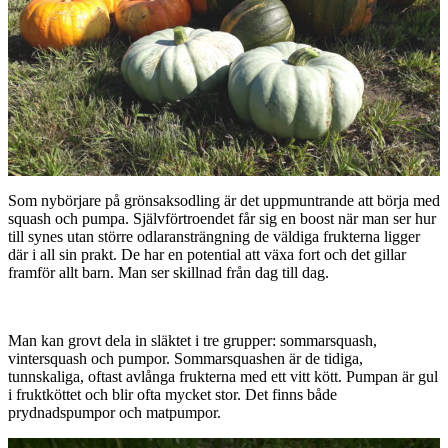
Som nybörjare på grönsaksodling är det uppmuntrande att börja med
squash och pumpa. Självförtroendet får sig en boost när man ser hur
till synes utan större odlaransträngning de väldiga frukterna ligger
där i all sin prakt. De har en potential att växa fort och det gillar
framför allt barn. Man ser skillnad från dag till dag.
Man kan grovt dela in släktet i tre grupper: sommarsquash,
vintersquash och pumpor. Sommarsquashen är de tidiga,
tunnskaliga, oftast avlånga frukterna med ett vitt kött. Pumpan är gul
i fruktköttet och blir ofta mycket stor. Det finns både
prydnadspumpor och matpumpor.