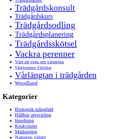
Trädgårdskonst
Trädgårdskonsult
Trädgårdskurs
Trädgårdsodling
Trädgårdsplanering
Trädgårdsskötsel
Vackra perenner
Värt att veta om växterna
Vårblommor Vårlökar
Vårlängtan i trädgården
Woodland
Kategorier
Biologisk mångfald
Hållbar utveckling
Inredning
Krukväxter
Matlagning
Naturens växter