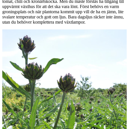
tomat, chili och kronärtskocka. Men du måste förstås ha tillgång till
pumpa!
uppvärmt växthus för att det ska vara lönt. Först behövs en varm
groningsplats och när plantorna kommit upp vill de ha en jämn, lite
svalare temperatur och gott om ljus. Bara dagsljus räcker inte ännu,
utan du behöver komplettera med växtlampor.