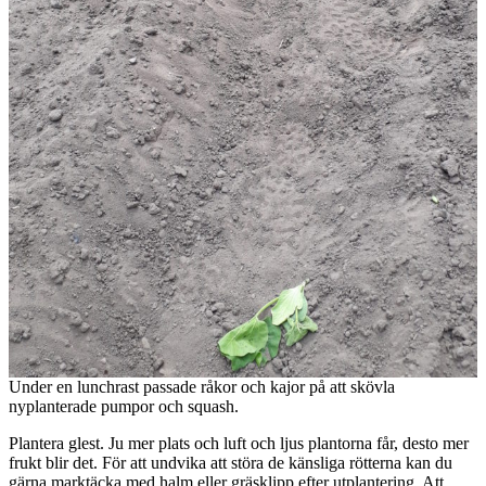
Under en lunchrast passade råkor och kajor på att skövla
nyplanterade pumpor och squash.
Plantera glest. Ju mer plats och luft och ljus plantorna får, desto mer
frukt blir det. För att undvika att störa de känsliga rötterna kan du
gärna marktäcka med halm eller gräsklipp efter utplantering. Att