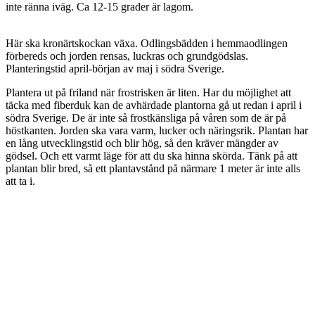
inte ränna iväg. Ca 12-15 grader är lagom.
Här ska kronärtskockan växa. Odlingsbädden i hemmaodlingen
förbereds och jorden rensas, luckras och grundgödslas.
Planteringstid april-början av maj i södra Sverige.
Plantera ut på friland när frostrisken är liten. Har du möjlighet att
täcka med fiberduk kan de avhärdade plantorna gå ut redan i april i
södra Sverige. De är inte så frostkänsliga på våren som de är på
höstkanten. Jorden ska vara varm, lucker och näringsrik. Plantan har
en lång utvecklingstid och blir hög, så den kräver mängder av
gödsel. Och ett varmt läge för att du ska hinna skörda. Tänk på att
plantan blir bred, så ett plantavstånd på närmare 1 meter är inte alls
att ta i.