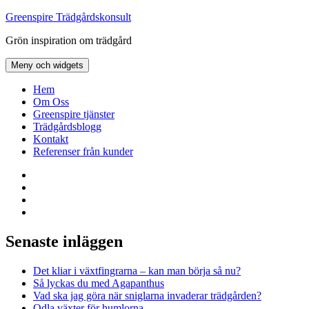
Hoppa
Greenspire Trädgårdskonsult
till
Grön inspiration om trädgård
innehåll
Meny och widgets
Hem
Om Oss
Greenspire tjänster
Trädgårdsblogg
Kontakt
Referenser från kunder
Facebook
LinkedIn
Twitter
Instagram
Senaste inläggen
Det kliar i växtfingrarna – kan man börja så nu?
Så lyckas du med Agapanthus
Vad ska jag göra när sniglarna invaderar trädgården?
Odla växter för humlorna