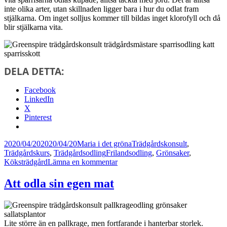
inte olika arter, utan skillnaden ligger bara i hur du odlat fram
stjälkarna. Om inget solljus kommer till bildas inget klorofyll och då
blir stjälkarna vita.
DELA DETTA:
Facebook
LinkedIn
X
Pinterest
Postat
Författare
Kategorier
2020/04/20
2020/04/20
Maria i det gröna
Trädgårdskonsult
,
Taggar
Trädgårdskurs
,
Trädgårdsodling
Frilandsodling
,
Grönsaker
,
till
Köksträdgård
Lämna en kommentar
Sparris
är
Att odla sin egen mat
färskvara
Lite större än en pallkrage, men fortfarande i hanterbar storlek.