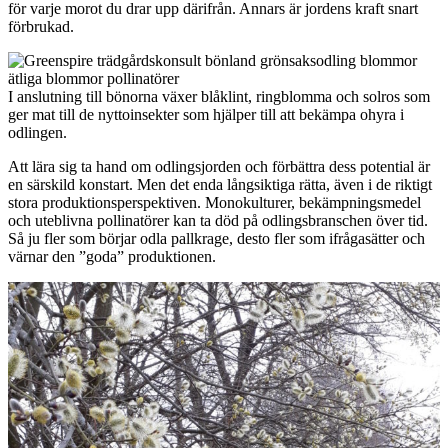
för varje morot du drar upp därifrån. Annars är jordens kraft snart
förbrukad.
I anslutning till bönorna växer blåklint, ringblomma och solros som
ger mat till de nyttoinsekter som hjälper till att bekämpa ohyra i
odlingen.
Att lära sig ta hand om odlingsjorden och förbättra dess potential är
en särskild konstart. Men det enda långsiktiga rätta, även i de riktigt
stora produktionsperspektiven. Monokulturer, bekämpningsmedel
och uteblivna pollinatörer kan ta död på odlingsbranschen över tid.
Så ju fler som börjar odla pallkrage, desto fler som ifrågasätter och
värnar den ”goda” produktionen.