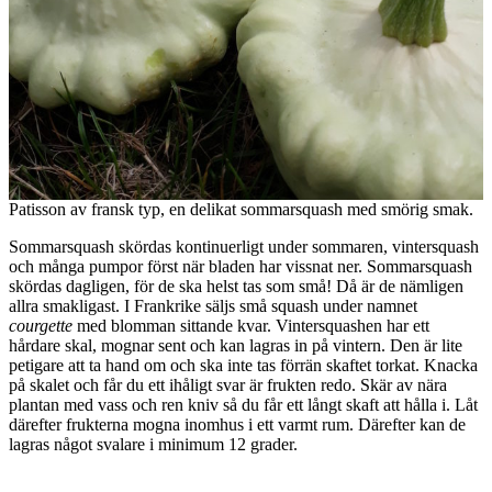
Patisson av fransk typ, en delikat sommarsquash med smörig smak.
Sommarsquash skördas kontinuerligt under sommaren, vintersquash
och många pumpor först när bladen har vissnat ner. Sommarsquash
skördas dagligen, för de ska helst tas som små! Då är de nämligen
allra smakligast. I Frankrike säljs små squash under namnet
courgette
med blomman sittande kvar. Vintersquashen har ett
hårdare skal, mognar sent och kan lagras in på vintern. Den är lite
petigare att ta hand om och ska inte tas förrän skaftet torkat. Knacka
på skalet och får du ett ihåligt svar är frukten redo. Skär av nära
plantan med vass och ren kniv så du får ett långt skaft att hålla i. Låt
därefter frukterna mogna inomhus i ett varmt rum. Därefter kan de
lagras något svalare i minimum 12 grader.