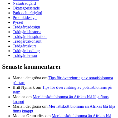
Naturträdgård
Okategoriserade
Park och trädgård
Produktdesign
Pyssel
Trädgårdsdesign
Trädgårdshistoria
Trädgårdsinspiration
Trädgårdskonsult
Trädgårdskurs
Trädgårdsodling
Trädgårdsresor
Senaste kommentarer
Maria i det gröna
om
Tips för övervintring av potatisblomma
på stam
Britt Nymark
om
Tips för övervintring av potatisblomma på
stam
Monica
om
Mer lättskött blomma än Afrikas blå lilja finns
knappt
Maria i det gröna
om
Mer lättskött blomma än Afrikas blå lilja
finns knappt
Monica Gramadies
om
Mer lättskött blomma än Afrikas blå