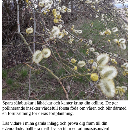
Spara sälgbuskar i lähäckar och kanter kring din odling. De ger
pollinerande insekter värdefull första föda om våren och blir därmed
en förutsättning för deras fortplantning.
Läs vidare i mina gamla inlägg och prova dig fram till din
egenodlade, hållbara mat! Lycka till med odlingssäsongen!