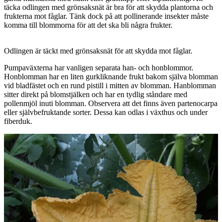
täcka odlingen med grönsaksnät är bra för att skydda plantorna och
frukterna mot fåglar. Tänk dock på att pollinerande insekter måste
komma till blommorna för att det ska bli några frukter.
Odlingen är täckt med grönsaksnät för att skydda mot fåglar.
Pumpaväxterna har vanligen separata han- och honblommor.
Honblomman har en liten gurkliknande frukt bakom själva blomman
vid bladfästet och en rund pistill i mitten av blomman. Hanblomman
sitter direkt på blomstjälken och har en tydlig ståndare med
pollenmjöl inuti blomman. Observera att det finns även partenocarpa
eller självbefruktande sorter. Dessa kan odlas i växthus och under
fiberduk.