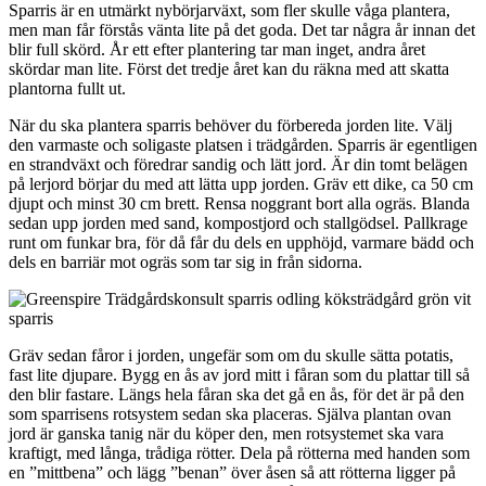
Sparris är en utmärkt nybörjarväxt, som fler skulle våga plantera,
men man får förstås vänta lite på det goda. Det tar några år innan det
blir full skörd. År ett efter plantering tar man inget, andra året
skördar man lite. Först det tredje året kan du räkna med att skatta
plantorna fullt ut.
När du ska plantera sparris behöver du förbereda jorden lite. Välj
den varmaste och soligaste platsen i trädgården. Sparris är egentligen
en strandväxt och föredrar sandig och lätt jord. Är din tomt belägen
på lerjord börjar du med att lätta upp jorden. Gräv ett dike, ca 50 cm
djupt och minst 30 cm brett. Rensa noggrant bort alla ogräs. Blanda
sedan upp jorden med sand, kompostjord och stallgödsel. Pallkrage
runt om funkar bra, för då får du dels en upphöjd, varmare bädd och
dels en barriär mot ogräs som tar sig in från sidorna.
Gräv sedan fåror i jorden, ungefär som om du skulle sätta potatis,
fast lite djupare. Bygg en ås av jord mitt i fåran som du plattar till så
den blir fastare. Längs hela fåran ska det gå en ås, för det är på den
som sparrisens rotsystem sedan ska placeras. Själva plantan ovan
jord är ganska tanig när du köper den, men rotsystemet ska vara
kraftigt, med långa, trådiga rötter. Dela på rötterna med handen som
en ”mittbena” och lägg ”benan” över åsen så att rötterna ligger på