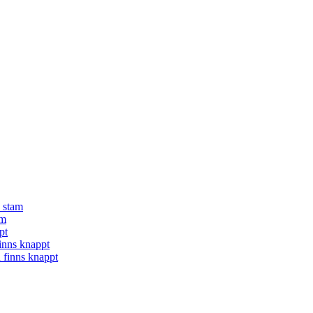
å stam
am
pt
finns knappt
a finns knappt