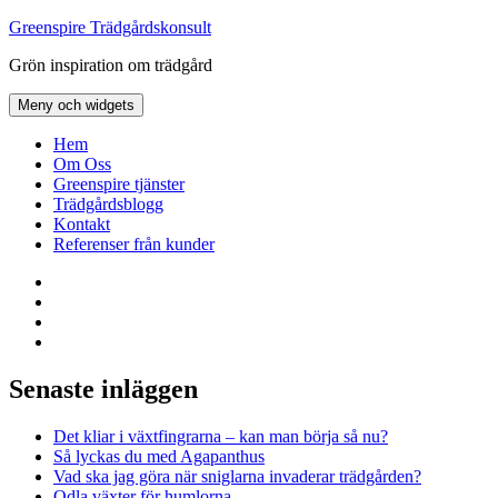
Hoppa
Greenspire Trädgårdskonsult
till
Grön inspiration om trädgård
innehåll
Meny och widgets
Hem
Om Oss
Greenspire tjänster
Trädgårdsblogg
Kontakt
Referenser från kunder
Facebook
LinkedIn
Twitter
Instagram
Senaste inläggen
Det kliar i växtfingrarna – kan man börja så nu?
Så lyckas du med Agapanthus
Vad ska jag göra när sniglarna invaderar trädgården?
Odla växter för humlorna