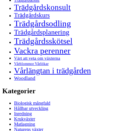
Trädgårdskonst
Trädgårdskonsult
Trädgårdskurs
Trädgårdsodling
Trädgårdsplanering
Trädgårdsskötsel
Vackra perenner
Värt att veta om växterna
Vårblommor Vårlökar
Vårlängtan i trädgården
Woodland
Kategorier
Biologisk mångfald
Hållbar utveckling
Inredning
Krukväxter
Matlagning
Naturens växter