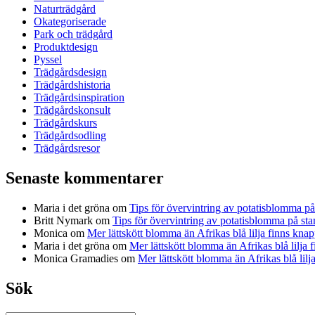
Naturträdgård
Okategoriserade
Park och trädgård
Produktdesign
Pyssel
Trädgårdsdesign
Trädgårdshistoria
Trädgårdsinspiration
Trädgårdskonsult
Trädgårdskurs
Trädgårdsodling
Trädgårdsresor
Senaste kommentarer
Maria i det gröna
om
Tips för övervintring av potatisblomma p
Britt Nymark
om
Tips för övervintring av potatisblomma på st
Monica
om
Mer lättskött blomma än Afrikas blå lilja finns knap
Maria i det gröna
om
Mer lättskött blomma än Afrikas blå lilja 
Monica Gramadies
om
Mer lättskött blomma än Afrikas blå lilj
Sök