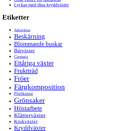
Lyckas med dina kryddväxter
Etiketter
Arkitektur
Beskärning
Blommande buskar
Bärväxter
Clematis
Ettåriga växter
Fruktträd
Fröer
Färgkomposition
Förökning
Grönsaker
Höstarbete
Klätterväxter
Krukväxter
Kryddväxter