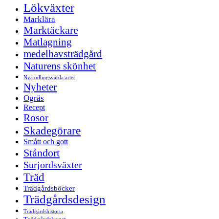
Lökväxter
Marklära
Marktäckare
Matlagning
medelhavsträdgård
Naturens skönhet
Nya odlingsvärda arter
Nyheter
Ogräs
Recept
Rosor
Skadegörare
Smått och gott
Ståndort
Surjordsväxter
Träd
Trädgårdsböcker
Trädgårdsdesign
Trädgårdshistoria