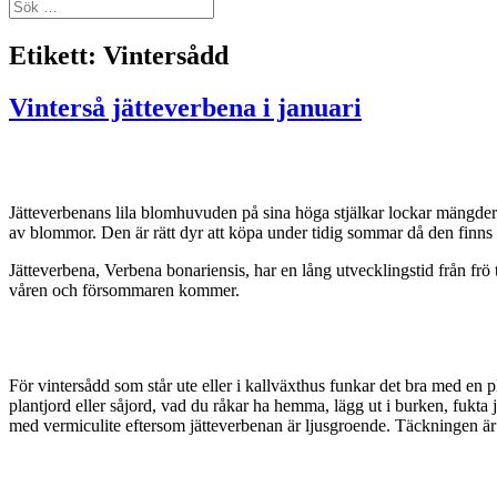
Sök
efter:
Etikett:
Vintersådd
Vinterså jätteverbena i januari
Jätteverbenans lila blomhuvuden på sina höga stjälkar lockar mängder 
av blommor. Den är rätt dyr att köpa under tidig sommar då den finns i 
Jätteverbena, Verbena bonariensis, har en lång utvecklingstid från frö
våren och försommaren kommer.
För vintersådd som står ute eller i kallväxthus funkar det bra med en 
plantjord eller såjord, vad du råkar ha hemma, lägg ut i burken, fukta j
med vermiculite eftersom jätteverbenan är ljusgroende. Täckningen är me