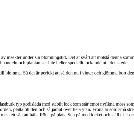
av insekter under sin blomningstid. Det är svårt att motstå denna somm
handeln och plantan ser inte heller speciellt lockande ut i det skedet.
 till blomma. Så det är perfekt att så den nu i vinter och glömma bort d
plastburk typ godislåda med stabilt lock som står emot nyfikna möss som
orden, platta till den och så jämnt över hela ytan. Fröna är som små strec
st ett sätt att hålla fröna på plats. Sen på med locket och ställ ut. Loc