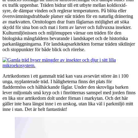
ex trafik uppenbar. Träden bidrar till ett utbyte mellan koldioxid-
syre, de dämpar vinden och reglerar temperaturen. På blöta eller
översvämningsdrabbade platser står träden för en naturlig dränering
av markvatten. Ornitologen drar fram fåglarnas möjlighet att söka
skydd för sina bon och mat i form av larver och fullvuxna insekter.
Kulturmiljönissen och miljömuppen värnar om träden för den
biologiska mångfaldens bevarande i landskapet och de historiska
parkanläggningarna. För landskapsarkitekten formar träden siktlinjer
och stoppunkter för både blick och rörelse.
Artrikedomen i ett gammalt träd kan vara avsevärt större än i 100
unga, nyplanterade träd. I håligheterna finns det plats för
fladdermöss och hålhäckande fåglar. Under den skrovliga barken
lever miljontals små kryp och i finrötternas samspel med jorden finns
en lika stor artrikedom dolt under förnan i markytan. Och det här
gäller inte bara längst inne i en urskog, utan lika väl i parkmiljö mitt
inne i stan. Det är helt fantastiskt!