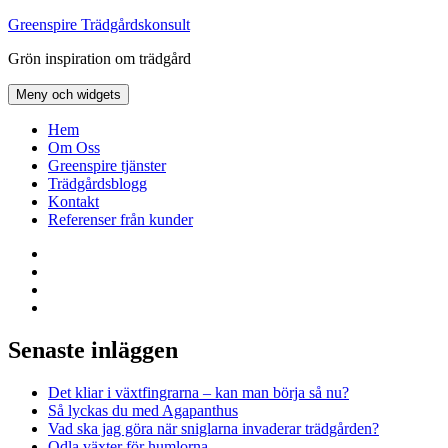
Hoppa
Greenspire Trädgårdskonsult
till
Grön inspiration om trädgård
innehåll
Meny och widgets
Hem
Om Oss
Greenspire tjänster
Trädgårdsblogg
Kontakt
Referenser från kunder
Facebook
LinkedIn
Twitter
Instagram
Senaste inläggen
Det kliar i växtfingrarna – kan man börja så nu?
Så lyckas du med Agapanthus
Vad ska jag göra när sniglarna invaderar trädgården?
Odla växter för humlorna