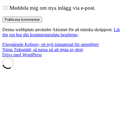
Meddela mig om nya inlägg via e-post.
Denna webbplats använder Akismet för att minska skräppost.
Lär
dig om hur din kommentarsdata bearbetas
.
Inläggsnavigering
Föregående
Föregående
Kebony, ett nytt trämaterial för utemiljöer
Nästa
inlägg:
Nästa
Tulpantid, så passa på att njuta av dem
inlägg:
Drivs med WordPress