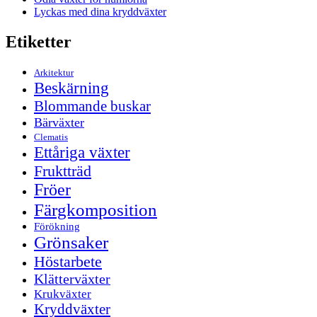
Lyckas med dina kryddväxter
Etiketter
Arkitektur
Beskärning
Blommande buskar
Bärväxter
Clematis
Ettåriga växter
Fruktträd
Fröer
Färgkomposition
Förökning
Grönsaker
Höstarbete
Klätterväxter
Krukväxter
Kryddväxter