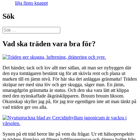
lilja finns knappt
Sök
Sök
efter:
Vad ska träden vara bra för?
Det händer, tack och lov allt mer sällan, att man ser nybyggen där
den nya tomtägaren bestämt sig för att skövla rent och plana ut
marken till en jämn nivå. För här ska det anläggas gräsmatta! Träden
skräpar ner med sina löv och ger skugga, säger man. En jämn,
smaragdgrön gräsmatta är status. Och den ska vara lätt att klippa
med den nyinskaffade åkgräsklipparen. Bruum bruum liksom.
Okunskap skyller jag på, för jag tror egentligen inte att man tänkt på
vad träden ger oss alla.
Synen på ett träd beror lite på vem du frågar. Ur ett hälsoperspektiv
är trädens förmåga att filtrera luftföroreningar och dämpa buller från