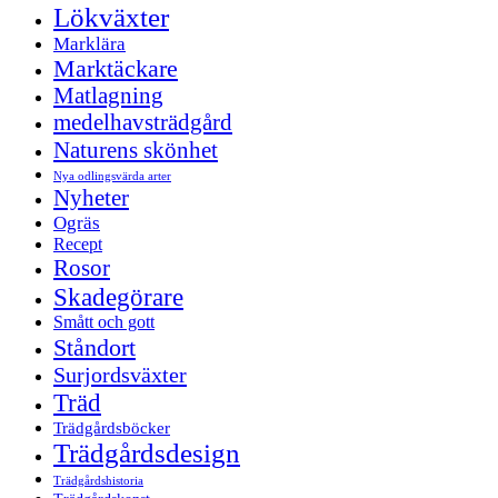
Lökväxter
Marklära
Marktäckare
Matlagning
medelhavsträdgård
Naturens skönhet
Nya odlingsvärda arter
Nyheter
Ogräs
Recept
Rosor
Skadegörare
Smått och gott
Ståndort
Surjordsväxter
Träd
Trädgårdsböcker
Trädgårdsdesign
Trädgårdshistoria