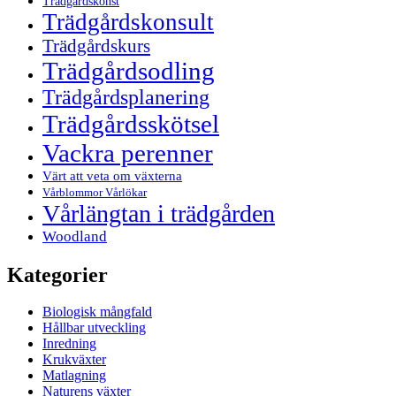
Trädgårdskonst
Trädgårdskonsult
Trädgårdskurs
Trädgårdsodling
Trädgårdsplanering
Trädgårdsskötsel
Vackra perenner
Värt att veta om växterna
Vårblommor Vårlökar
Vårlängtan i trädgården
Woodland
Kategorier
Biologisk mångfald
Hållbar utveckling
Inredning
Krukväxter
Matlagning
Naturens växter