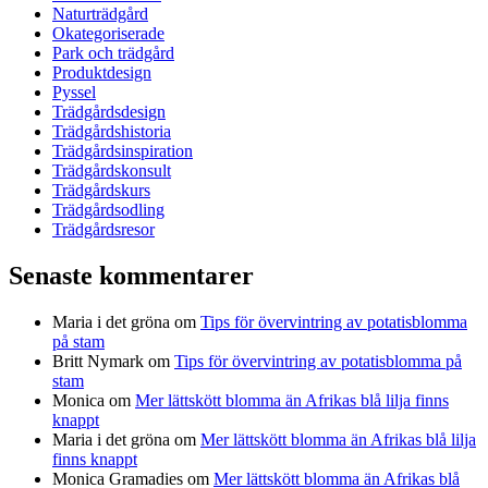
Naturträdgård
Okategoriserade
Park och trädgård
Produktdesign
Pyssel
Trädgårdsdesign
Trädgårdshistoria
Trädgårdsinspiration
Trädgårdskonsult
Trädgårdskurs
Trädgårdsodling
Trädgårdsresor
Senaste kommentarer
Maria i det gröna
om
Tips för övervintring av potatisblomma
på stam
Britt Nymark
om
Tips för övervintring av potatisblomma på
stam
Monica
om
Mer lättskött blomma än Afrikas blå lilja finns
knappt
Maria i det gröna
om
Mer lättskött blomma än Afrikas blå lilja
finns knappt
Monica Gramadies
om
Mer lättskött blomma än Afrikas blå