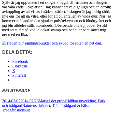
Själv är jag uppvuxen i en skogsrik bygd, där naturen och skogen
var våra enda ”lekplatser”. Jag känner ett väldigt lugn och en otrolig
avkoppling av att vistas i trädens närhet. I skogen är jag aldrig rädd.
Inte ens för att gå vilse, eller för att bli anfallen av vilda djur. När jag
kommer in bland träden sjunker pulsfrekvensen och blodtrycket och
jag blir alldeles stilla inombords. Oberoende om jag jobbar fysiskt
med att ta rätt på ved, plockar svamp och bär eller bara sätter mig
ner med en fika.
DELA DETTA:
Facebook
LinkedIn
X
Pinterest
RELATERADE
Postat
Författare
Kategorier
2014/03/02
2014/02/28
Maria i det gröna
Hållbar utveckling
,
Park
Taggar
och trädgård
Naturens skönhet
,
Träd
,
Trädgård & hälsa
,
Trädgårdskonsult