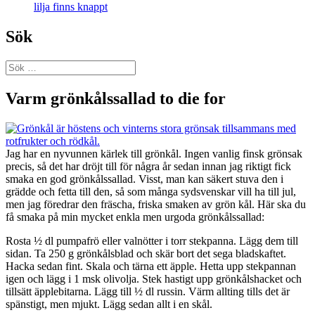
lilja finns knappt
Sök
Sök
efter:
Varm grönkålssallad to die for
Jag har en nyvunnen kärlek till grönkål. Ingen vanlig finsk grönsak
precis, så det har dröjt till för några år sedan innan jag riktigt fick
smaka en god grönkålssallad. Visst, man kan säkert stuva den i
grädde och fetta till den, så som många sydsvenskar vill ha till jul,
men jag föredrar den fräscha, friska smaken av grön kål. Här ska du
få smaka på min mycket enkla men urgoda grönkålssallad:
Rosta ½ dl pumpafrö eller valnötter i torr stekpanna. Lägg dem till
sidan. Ta 250 g grönkålsblad och skär bort det sega bladskaftet.
Hacka sedan fint. Skala och tärna ett äpple. Hetta upp stekpannan
igen och lägg i 1 msk olivolja. Stek hastigt upp grönkålshacket och
tillsätt äpplebitarna. Lägg till ½ dl russin. Värm allting tills det är
spänstigt, men mjukt. Lägg sedan allt i en skål.