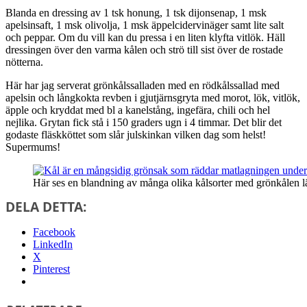
Blanda en dressing av 1 tsk honung, 1 tsk dijonsenap, 1 msk
apelsinsaft, 1 msk olivolja, 1 msk äppelcidervinäger samt lite salt
och peppar. Om du vill kan du pressa i en liten klyfta vitlök. Häll
dressingen över den varma kålen och strö till sist över de rostade
nötterna.
Här har jag serverat grönkålssalladen med en rödkålssallad med
apelsin och långkokta revben i gjutjärnsgryta med morot, lök, vitlök,
äpple och kryddat med bl a kanelstång, ingefära, chili och hel
nejlika. Grytan fick stå i 150 graders ugn i 4 timmar. Det blir det
godaste fläskköttet som slår julskinkan vilken dag som helst!
Supermums!
Här ses en blandning av många olika kålsorter med grönkålen l
DELA DETTA:
Facebook
LinkedIn
X
Pinterest