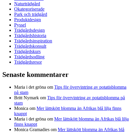
Naturträdgård
Okategoriserade
Park och trädgård
Produktdesign
Pyssel
Trädgårdsdesign
Trädgårdshistoria
Trädgårdsinspiration
Trädgårdskonsult
Trädgårdskurs
Trädgårdsodling
Trädgårdsresor
Senaste kommentarer
Maria i det gröna
om
Tips för övervintring av potatisblomma
på stam
Britt Nymark
om
Tips för övervintring av potatisblomma på
stam
Monica
om
Mer lättskött blomma än Afrikas blå lilja finns
knappt
Maria i det gröna
om
Mer lättskött blomma än Afrikas blå lilja
finns knappt
Monica Gramadies
om
Mer lättskött blomma än Afrikas blå