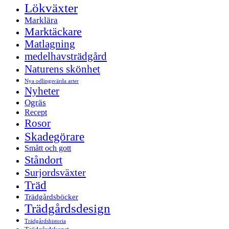
Lökväxter
Marklära
Marktäckare
Matlagning
medelhavsträdgård
Naturens skönhet
Nya odlingsvärda arter
Nyheter
Ogräs
Recept
Rosor
Skadegörare
Smått och gott
Ståndort
Surjordsväxter
Träd
Trädgårdsböcker
Trädgårdsdesign
Trädgårdshistoria