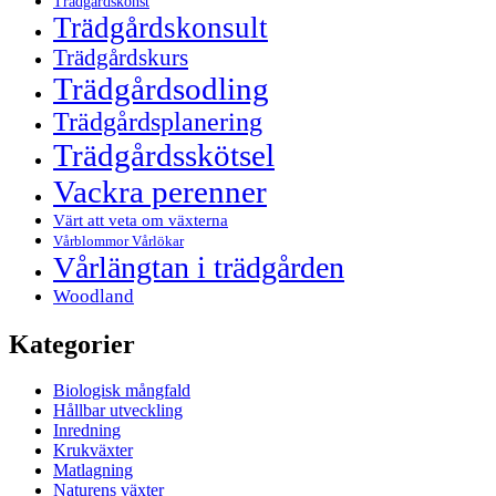
Trädgårdskonst
Trädgårdskonsult
Trädgårdskurs
Trädgårdsodling
Trädgårdsplanering
Trädgårdsskötsel
Vackra perenner
Värt att veta om växterna
Vårblommor Vårlökar
Vårlängtan i trädgården
Woodland
Kategorier
Biologisk mångfald
Hållbar utveckling
Inredning
Krukväxter
Matlagning
Naturens växter