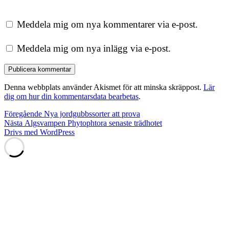
Meddela mig om nya kommentarer via e-post.
Meddela mig om nya inlägg via e-post.
Denna webbplats använder Akismet för att minska skräppost.
Lär
dig om hur din kommentarsdata bearbetas
.
Inläggsnavigering
Föregående
Föregående
Nya jordgubbssorter att prova
Nästa
inlägg:
Nästa
Algsvampen Phytophtora senaste trädhotet
inlägg:
Drivs med WordPress