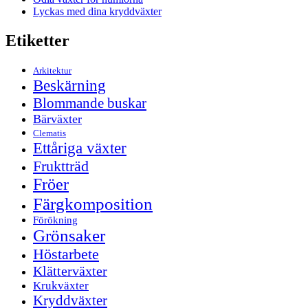
Lyckas med dina kryddväxter
Etiketter
Arkitektur
Beskärning
Blommande buskar
Bärväxter
Clematis
Ettåriga växter
Fruktträd
Fröer
Färgkomposition
Förökning
Grönsaker
Höstarbete
Klätterväxter
Krukväxter
Kryddväxter