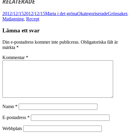
RELATERADE
Postat
Författare
Kategorier
Taggar
2012/12/15
2012/12/15
Maria i det gröna
Okategoriserade
Grönsaker
,
Matlagning
,
Recept
Lämna ett svar
Din e-postadress kommer inte publiceras.
Obligatoriska fält är
märkta
*
Kommentar
*
Namn
*
E-postadress
*
Webbplats