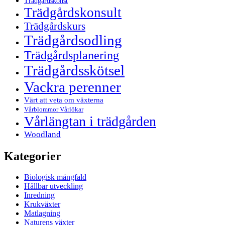
Trädgårdskonst
Trädgårdskonsult
Trädgårdskurs
Trädgårdsodling
Trädgårdsplanering
Trädgårdsskötsel
Vackra perenner
Värt att veta om växterna
Vårblommor Vårlökar
Vårlängtan i trädgården
Woodland
Kategorier
Biologisk mångfald
Hållbar utveckling
Inredning
Krukväxter
Matlagning
Naturens växter