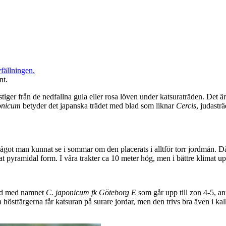
nt.
iger från de nedfallna gula eller rosa löven under katsuraträden. Det är 
onicum
betyder det japanska trädet med blad som liknar
Cercis
, judastr
 något man kunnat se i sommar om den placerats i alltför torr jordmån. Då
dat pyramidal form. I våra trakter ca 10 meter hög, men i bättre klimat upp
ård med namnet
C. japonicum fk Göteborg E
som går upp till zon 4-5, ann
östfärgerna får katsuran på surare jordar, men den trivs bra även i kalk