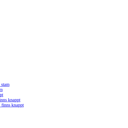
å stam
am
pt
finns knappt
a finns knappt