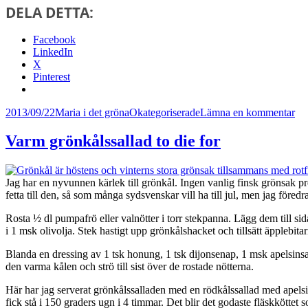
DELA DETTA:
Facebook
LinkedIn
X
Pinterest
Postat
Författare
Kategorier
till
2013/09/22
Maria i det gröna
Okategoriserade
Lämna en kommentar
Ka
bör
Varm grönkålssallad to die for
dof
ka
Jag har en nyvunnen kärlek till grönkål. Ingen vanlig finsk grönsak pre
fetta till den, så som många sydsvenskar vill ha till jul, men jag för
Rosta ½ dl pumpafrö eller valnötter i torr stekpanna. Lägg dem till si
i 1 msk olivolja. Stek hastigt upp grönkålshacket och tillsätt äpplebitar
Blanda en dressing av 1 tsk honung, 1 tsk dijonsenap, 1 msk apelsinsaft
den varma kålen och strö till sist över de rostade nötterna.
Här har jag serverat grönkålssalladen med en rödkålssallad med apelsin
fick stå i 150 graders ugn i 4 timmar. Det blir det godaste fläskkötte