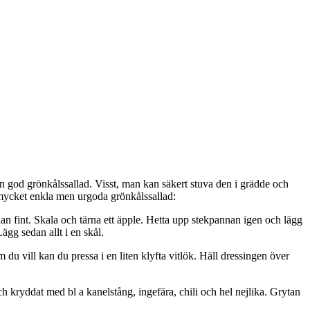
a en god grönkålssallad. Visst, man kan säkert stuva den i grädde och
n mycket enkla men urgoda grönkålssallad:
an fint. Skala och tärna ett äpple. Hetta upp stekpannan igen och lägg
Lägg sedan allt i en skål.
du vill kan du pressa i en liten klyfta vitlök. Häll dressingen över
h kryddat med bl a kanelstång, ingefära, chili och hel nejlika. Grytan