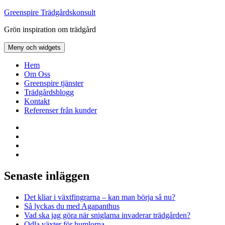
Hoppa
Greenspire Trädgårdskonsult
till
Grön inspiration om trädgård
innehåll
Meny och widgets
Hem
Om Oss
Greenspire tjänster
Trädgårdsblogg
Kontakt
Referenser från kunder
Facebook
LinkedIn
Twitter
Instagram
Senaste inläggen
Det kliar i växtfingrarna – kan man börja så nu?
Så lyckas du med Agapanthus
Vad ska jag göra när sniglarna invaderar trädgården?
Odla växter för humlorna