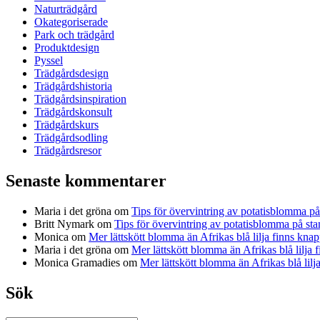
Naturträdgård
Okategoriserade
Park och trädgård
Produktdesign
Pyssel
Trädgårdsdesign
Trädgårdshistoria
Trädgårdsinspiration
Trädgårdskonsult
Trädgårdskurs
Trädgårdsodling
Trädgårdsresor
Senaste kommentarer
Maria i det gröna
om
Tips för övervintring av potatisblomma p
Britt Nymark
om
Tips för övervintring av potatisblomma på st
Monica
om
Mer lättskött blomma än Afrikas blå lilja finns knap
Maria i det gröna
om
Mer lättskött blomma än Afrikas blå lilja 
Monica Gramadies
om
Mer lättskött blomma än Afrikas blå lilj
Sök