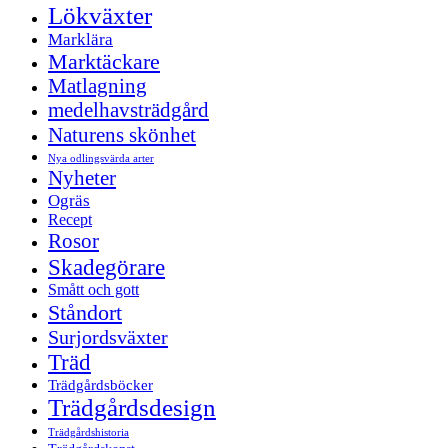
Lökväxter
Marklära
Marktäckare
Matlagning
medelhavsträdgård
Naturens skönhet
Nya odlingsvärda arter
Nyheter
Ogräs
Recept
Rosor
Skadegörare
Smått och gott
Ståndort
Surjordsväxter
Träd
Trädgårdsböcker
Trädgårdsdesign
Trädgårdshistoria