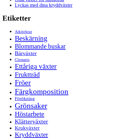
Lyckas med dina kryddväxter
Etiketter
Arkitektur
Beskärning
Blommande buskar
Bärväxter
Clematis
Ettåriga växter
Fruktträd
Fröer
Färgkomposition
Förökning
Grönsaker
Höstarbete
Klätterväxter
Krukväxter
Kryddväxter