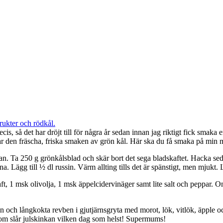
tsurorna
jar
ta
kor
cis, så det har dröjt till för några år sedan innan jag riktigt fick smak
edrar den fräscha, friska smaken av grön kål. Här ska du få smaka på mi
dan. Ta 250 g grönkålsblad och skär bort det sega bladskaftet. Hacka sed
na. Lägg till ½ dl russin. Värm allting tills det är spänstigt, men mjukt. 
, 1 msk olivolja, 1 msk äppelcidervinäger samt lite salt och peppar. Om 
 och långkokta revben i gjutjärnsgryta med morot, lök, vitlök, äpple oc
t som slår julskinkan vilken dag som helst! Supermums!