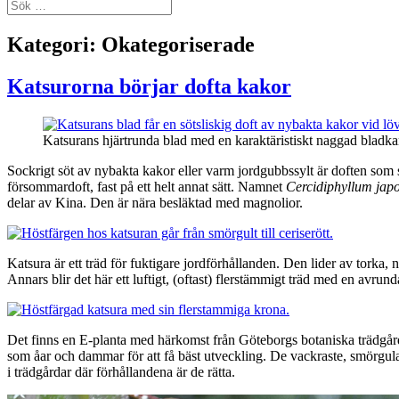
Sök
efter:
Kategori:
Okategoriserade
Katsurorna börjar dofta kakor
Katsurans hjärtrunda blad med en karaktäristiskt naggad bladka
Sockrigt söt av nybakta kakor eller varm jordgubbssylt är doften som st
försommardoft, fast på ett helt annat sätt. Namnet
Cercidiphyllum jap
delar av Kina. Den är nära besläktad med magnolior.
Katsura är ett träd för fuktigare jordförhållanden. Den lider av torka,
Annars blir det här ett luftigt, (oftast) flerstämmigt träd med en avrun
Det finns en E-planta med härkomst från Göteborgs botaniska trädg
som åar och dammar för att få bäst utveckling. De vackraste, smörgula h
i trädgårdar där förhållandena är de rätta.