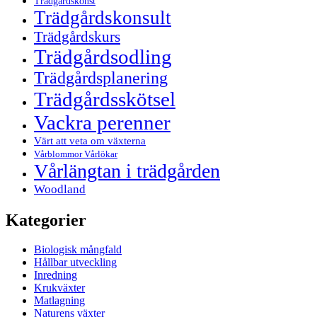
Trädgårdskonst
Trädgårdskonsult
Trädgårdskurs
Trädgårdsodling
Trädgårdsplanering
Trädgårdsskötsel
Vackra perenner
Värt att veta om växterna
Vårblommor Vårlökar
Vårlängtan i trädgården
Woodland
Kategorier
Biologisk mångfald
Hållbar utveckling
Inredning
Krukväxter
Matlagning
Naturens växter