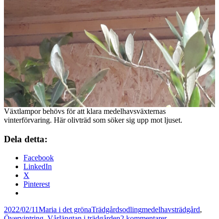
Växtlampor behövs för att klara medelhavsväxternas
vinterförvaring. Här olivträd som söker sig upp mot ljuset.
Dela detta:
Facebook
LinkedIn
X
Pinterest
Postat
Författare
Kategorier
Taggar
2022/02/11
Maria i det gröna
Trädgårdsodling
medelhavsträdgård
,
till
Övervintring
,
Vårlängtan i trädgården
2 kommentarer