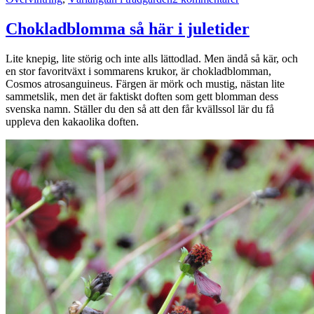
Väck
övervintrade
Chokladblomma så här i juletider
växter
till
Lite knepig, lite störig och inte alls lättodlad. Men ändå så kär, och
en
en stor favoritväxt i sommarens krukor, är chokladblomman,
ny
Cosmos atrosanguineus. Färgen är mörk och mustig, nästan lite
säsong
sammetslik, men det är faktiskt doften som gett blomman dess
svenska namn. Ställer du den så att den får kvällssol lär du få
uppleva den kakaolika doften.