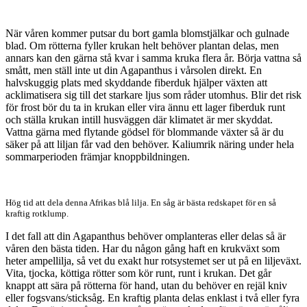
När våren kommer putsar du bort gamla blomstjälkar och gulnade
blad. Om rötterna fyller krukan helt behöver plantan delas, men
annars kan den gärna stå kvar i samma kruka flera år. Börja vattna så
smått, men ställ inte ut din Agapanthus i vårsolen direkt. En
halvskuggig plats med skyddande fiberduk hjälper växten att
acklimatisera sig till det starkare ljus som råder utomhus. Blir det risk
för frost bör du ta in krukan eller vira ännu ett lager fiberduk runt
och ställa krukan intill husväggen där klimatet är mer skyddat.
Vattna gärna med flytande gödsel för blommande växter så är du
säker på att liljan får vad den behöver. Kaliumrik näring under hela
sommarperioden främjar knoppbildningen.
Hög tid att dela denna Afrikas blå lilja. En såg är bästa redskapet för en så
kraftig rotklump.
I det fall att din Agapanthus behöver omplanteras eller delas så är
våren den bästa tiden. Har du någon gång haft en krukväxt som
heter ampellilja, så vet du exakt hur rotsystemet ser ut på en liljeväxt.
Vita, tjocka, köttiga rötter som kör runt, runt i krukan. Det går
knappt att sära på rötterna för hand, utan du behöver en rejäl kniv
eller fogsvans/sticksåg. En kraftig planta delas enklast i två eller fyra