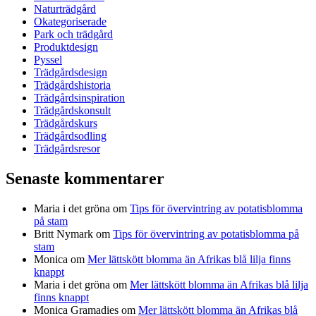
Naturträdgård
Okategoriserade
Park och trädgård
Produktdesign
Pyssel
Trädgårdsdesign
Trädgårdshistoria
Trädgårdsinspiration
Trädgårdskonsult
Trädgårdskurs
Trädgårdsodling
Trädgårdsresor
Senaste kommentarer
Maria i det gröna
om
Tips för övervintring av potatisblomma
på stam
Britt Nymark
om
Tips för övervintring av potatisblomma på
stam
Monica
om
Mer lättskött blomma än Afrikas blå lilja finns
knappt
Maria i det gröna
om
Mer lättskött blomma än Afrikas blå lilja
finns knappt
Monica Gramadies
om
Mer lättskött blomma än Afrikas blå