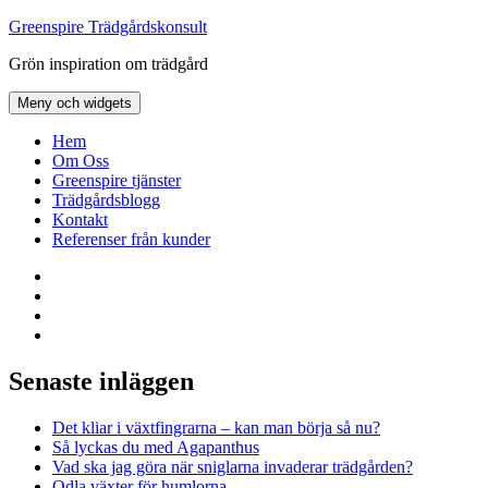
Hoppa
Greenspire Trädgårdskonsult
till
Grön inspiration om trädgård
innehåll
Meny och widgets
Hem
Om Oss
Greenspire tjänster
Trädgårdsblogg
Kontakt
Referenser från kunder
Facebook
LinkedIn
Twitter
Instagram
Senaste inläggen
Det kliar i växtfingrarna – kan man börja så nu?
Så lyckas du med Agapanthus
Vad ska jag göra när sniglarna invaderar trädgården?
Odla växter för humlorna