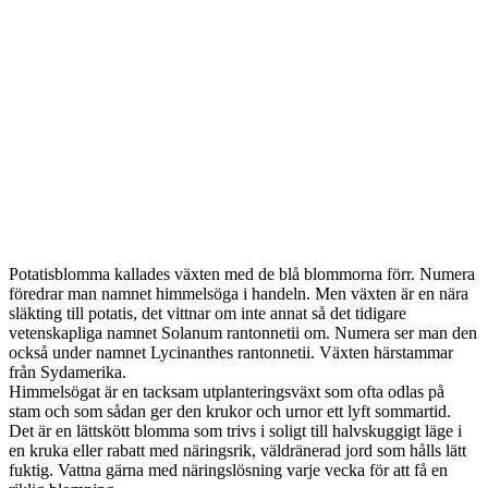
Potatisblomma kallades växten med de blå blommorna förr. Numera
föredrar man namnet himmelsöga i handeln. Men växten är en nära
släkting till potatis, det vittnar om inte annat så det tidigare
vetenskapliga namnet Solanum rantonnetii om. Numera ser man den
också under namnet Lycinanthes rantonnetii. Växten härstammar
från Sydamerika.
Himmelsögat är en tacksam utplanteringsväxt som ofta odlas på
stam och som sådan ger den krukor och urnor ett lyft sommartid.
Det är en lättskött blomma som trivs i soligt till halvskuggigt läge i
en kruka eller rabatt med näringsrik, väldränerad jord som hålls lätt
fuktig. Vattna gärna med näringslösning varje vecka för att få en