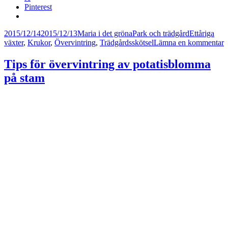
Pinterest
Postat
Författare
Kategorier
Taggar
2015/12/14
2015/12/13
Maria i det gröna
Park och trädgård
Ettåriga
ti
växter
,
Krukor
,
Övervintring
,
Trädgårdsskötsel
Lämna en kommentar
C
s
Tips för övervintring av potatisblomma
h
på stam
i
j