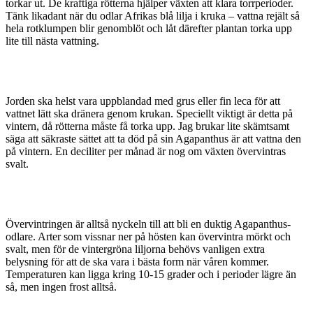
torkar ut. De kraftiga rötterna hjälper växten att klara torrperioder.
Tänk likadant när du odlar Afrikas blå lilja i kruka – vattna rejält så
hela rotklumpen blir genomblöt och låt därefter plantan torka upp
lite till nästa vattning.
Jorden ska helst vara uppblandad med grus eller fin leca för att
vattnet lätt ska dränera genom krukan. Speciellt viktigt är detta på
vintern, då rötterna måste få torka upp. Jag brukar lite skämtsamt
säga att säkraste sättet att ta död på sin Agapanthus är att vattna den
på vintern. En deciliter per månad är nog om växten övervintras
svalt.
Övervintringen är alltså nyckeln till att bli en duktig Agapanthus-
odlare. Arter som vissnar ner på hösten kan övervintra mörkt och
svalt, men för de vintergröna liljorna behövs vanligen extra
belysning för att de ska vara i bästa form när våren kommer.
Temperaturen kan ligga kring 10-15 grader och i perioder lägre än
så, men ingen frost alltså.