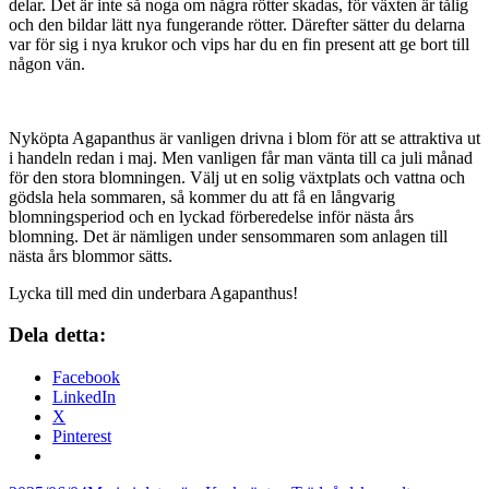
delar. Det är inte så noga om några rötter skadas, för växten är tålig
och den bildar lätt nya fungerande rötter. Därefter sätter du delarna
var för sig i nya krukor och vips har du en fin present att ge bort till
någon vän.
Nyköpta Agapanthus är vanligen drivna i blom för att se attraktiva ut
i handeln redan i maj. Men vanligen får man vänta till ca juli månad
för den stora blomningen. Välj ut en solig växtplats och vattna och
gödsla hela sommaren, så kommer du att få en långvarig
blomningsperiod och en lyckad förberedelse inför nästa års
blomning. Det är nämligen under sensommaren som anlagen till
nästa års blommor sätts.
Lycka till med din underbara Agapanthus!
Dela detta:
Facebook
LinkedIn
X
Pinterest