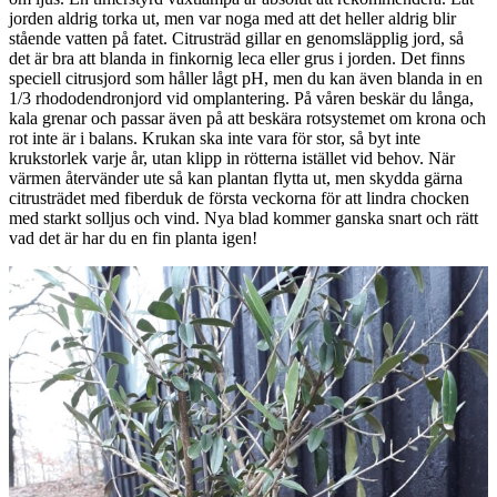
jorden aldrig torka ut, men var noga med att det heller aldrig blir
stående vatten på fatet. Citrusträd gillar en genomsläpplig jord, så
det är bra att blanda in finkornig leca eller grus i jorden. Det finns
speciell citrusjord som håller lågt pH, men du kan även blanda in en
1/3 rhododendronjord vid omplantering. På våren beskär du långa,
kala grenar och passar även på att beskära rotsystemet om krona och
rot inte är i balans. Krukan ska inte vara för stor, så byt inte
krukstorlek varje år, utan klipp in rötterna istället vid behov. När
värmen återvänder ute så kan plantan flytta ut, men skydda gärna
citrusträdet med fiberduk de första veckorna för att lindra chocken
med starkt solljus och vind. Nya blad kommer ganska snart och rätt
vad det är har du en fin planta igen!