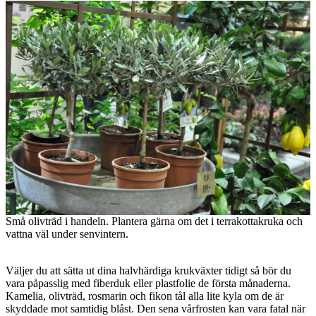
Små olivträd i handeln. Plantera gärna om det i terrakottakruka och
vattna väl under senvintern.
Väljer du att sätta ut dina halvhärdiga krukväxter tidigt så bör du
vara påpasslig med fiberduk eller plastfolie de första månaderna.
Kamelia, olivträd, rosmarin och fikon tål alla lite kyla om de är
skyddade mot samtidig blåst. Den sena vårfrosten kan vara fatal när