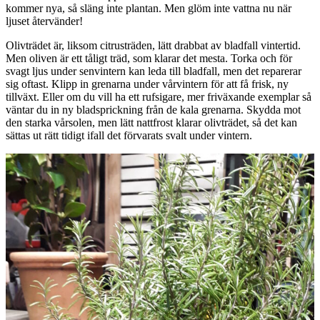
kommer nya, så släng inte plantan. Men glöm inte vattna nu när
ljuset återvänder!
Olivträdet är, liksom citrusträden, lätt drabbat av bladfall vintertid.
Men oliven är ett tåligt träd, som klarar det mesta. Torka och för
svagt ljus under senvintern kan leda till bladfall, men det reparerar
sig oftast. Klipp in grenarna under vårvintern för att få frisk, ny
tillväxt. Eller om du vill ha ett rufsigare, mer friväxande exemplar så
väntar du in ny bladsprickning från de kala grenarna. Skydda mot
den starka vårsolen, men lätt nattfrost klarar olivträdet, så det kan
sättas ut rätt tidigt ifall det förvarats svalt under vintern.