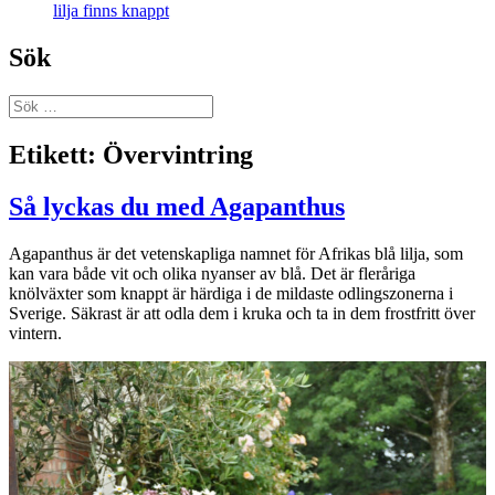
lilja finns knappt
Sök
Sök
efter:
Etikett:
Övervintring
Så lyckas du med Agapanthus
Agapanthus är det vetenskapliga namnet för Afrikas blå lilja, som
kan vara både vit och olika nyanser av blå. Det är fleråriga
knölväxter som knappt är härdiga i de mildaste odlingszonerna i
Sverige. Säkrast är att odla dem i kruka och ta in dem frostfritt över
vintern.