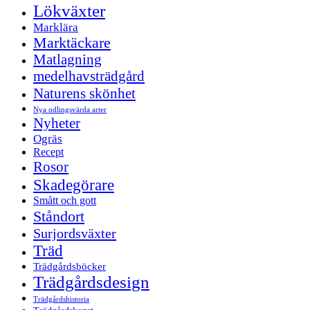
Lökväxter
Marklära
Marktäckare
Matlagning
medelhavsträdgård
Naturens skönhet
Nya odlingsvärda arter
Nyheter
Ogräs
Recept
Rosor
Skadegörare
Smått och gott
Ståndort
Surjordsväxter
Träd
Trädgårdsböcker
Trädgårdsdesign
Trädgårdshistoria