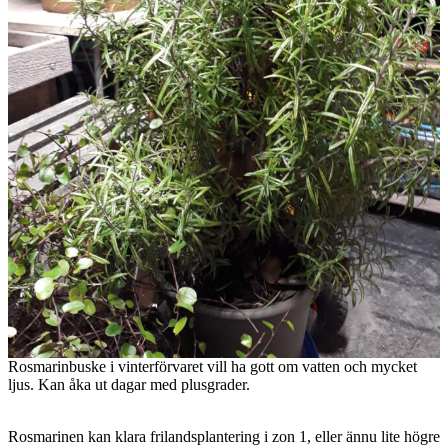
Rosmarinbuske i vinterförvaret vill ha gott om vatten och mycket
ljus. Kan åka ut dagar med plusgrader.
Rosmarinen kan klara frilandsplantering i zon 1, eller ännu lite högre