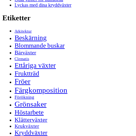
Lyckas med dina kryddväxter
Etiketter
Arkitektur
Beskärning
Blommande buskar
Bärväxter
Clematis
Ettåriga växter
Fruktträd
Fröer
Färgkomposition
Förökning
Grönsaker
Höstarbete
Klätterväxter
Krukväxter
Kryddväxter