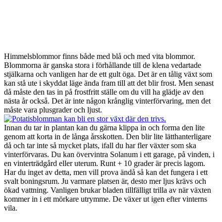
Himmelsblommor finns både med blå och med vita blommor.
Blommorna är ganska stora i förhållande till de klena vedartade
stjälkarna och vanligen har de ett gult öga. Det är en tålig växt som
kan stå ute i skyddat läge ända fram till att det blir frost. Men senast
då måste den tas in på frostfritt ställe om du vill ha glädje av den
nästa år också. Det är inte någon krånglig vinterförvaring, men det
måste vara plusgrader och ljust.
Innan du tar in plantan kan du gärna klippa in och forma den lite
genom att korta in de långa årsskotten. Den blir lite lätthanterligare
då och tar inte så mycket plats, ifall du har fler växter som ska
vinterförvaras. Du kan övervintra Solanum i ett garage, på vinden, i
en vinterträdgård eller uterum. Runt + 10 grader är precis lagom.
Har du inget av detta, men vill prova ändå så kan det fungera i ett
svalt boningsrum. Ju varmare platsen är, desto mer ljus krävs och
ökad vattning. Vanligen brukar bladen tillfälligt trilla av när växten
kommer in i ett mörkare utrymme. De växer ut igen efter vinterns
vila.