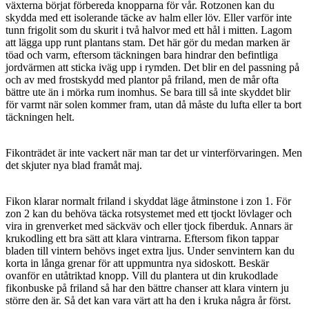
växterna börjat förbereda knopparna för vår. Rotzonen kan du
skydda med ett isolerande täcke av halm eller löv. Eller varför inte
tunn frigolit som du skurit i två halvor med ett hål i mitten. Lagom
att lägga upp runt plantans stam. Det här gör du medan marken är
töad och varm, eftersom täckningen bara hindrar den befintliga
jordvärmen att sticka iväg upp i rymden. Det blir en del passning på
och av med frostskydd med plantor på friland, men de mår ofta
bättre ute än i mörka rum inomhus. Se bara till så inte skyddet blir
för varmt när solen kommer fram, utan då måste du lufta eller ta bort
täckningen helt.
Fikonträdet är inte vackert när man tar det ur vinterförvaringen. Men
det skjuter nya blad framåt maj.
Fikon klarar normalt friland i skyddat läge åtminstone i zon 1. För
zon 2 kan du behöva täcka rotsystemet med ett tjockt lövlager och
vira in grenverket med säckväv och eller tjock fiberduk. Annars är
krukodling ett bra sätt att klara vintrarna. Eftersom fikon tappar
bladen till vintern behövs inget extra ljus. Under senvintern kan du
korta in långa grenar för att uppmuntra nya sidoskott. Beskär
ovanför en utåtriktad knopp. Vill du plantera ut din krukodlade
fikonbuske på friland så har den bättre chanser att klara vintern ju
större den är. Så det kan vara värt att ha den i kruka några år först.