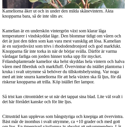
Kameliorna åker ut och in under den milda skånevintern. Akta
knopparna bara, så de inte slits av.
Kamelian är en underskön vintergrön växt som klarar låga
temperaturer i vindskyddat läge. Den blommar tidigt om våren och
det är just den tiden som kan vara mest vansklig att lösa. Kamelian
är en surjordsväxt som trivs i rhododendronjord och god markfukt.
Knopparna får inte torka in när de börjar svälla. Därför är varma
vårdagar farliga om jorden hinner torka upp för mycket.
Frilandsplanterade kamelior ska helst skyddas hela vintern och halva
våren med fiberduk och markfluff. Övervintrar du istället plantorna i
kruka i svalt utrymme så behöver du tillskottsbelysning. Var noga
med att inte snurra kameliorna för att hela växten ska få ljus, för då
riskerar knopparna att trilla. Köp istället fler lampor.
Så trist kan citronträdet se ut när det tappat sina blad. Lite väl svalt i
det här förrådet kanske och för lite ljus.
Citrusträd kan upplevas som bångstyriga och knepiga att övervintra.
Bäst mår de inomhus i svalt utrymme, ca +10 grader och med gott
om ljus. En timerstyrd växtlampa är absolut att rekommendera. Låt