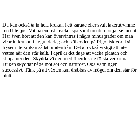
Du kan också ta in hela krukan i ett garage eller svalt lagerutrymme
med lite ljus. Vattna endast mycket sparsamt om den börjar se torr ut.
Har även hört att den kan övervintras i några minusgrader om man
virar in krukan i liggunderlag och ställer den på frigolitskivor. Då
fryser inte krukan så lätt underifrån. Det är också viktigt att inte
vattna när den står kallt. I april är det dags att väcka plantan och
klippa ner den. Skydda växten med fiberduk de första veckorna.
Duken skyddar både mot sol och nattfrost. Öka vattningen
successivt. Tänk på att växten kan drabbas av mögel om den står för
blött.