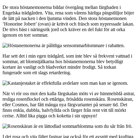
De stora höstanemonerna bildar övergång mellan färgbaden i
Engelska trädgården. Vita, rena som vårens härliga pingstliljor böjer
de lätt på nacken i den ljumma vinden. Den stora höstanemonen
’Honorine Jobert’ (ovan) är kritvit och fräsch som nypressade lakan.
De trivs bäst i näringsrik jord och kräver en del fukt för att orka
igenom en torr sommar.
Har sett det i min egen trädgård, som inte blev så frekvent vattnad i
sommar, att blomstjälkarna hos höstanemonerna blev betydligt
kortare än vanligt och bladverket mindre frodigt. Så torkan
fungerade som ett slags retardering.
När vi rör oss mot den kalla färgskalan möts vi av himmelsblå astrar,
resliga rosenflockel och ettåriga, frösådda rosenskära. Rosenskäran,
eller Cosmos, har fått många nya färgvarianter på senare tid. Det
finns enkla, dubbla, halvfyllda och färger från rent vitt till mörkt
cerise. Alltid lika pigga och koketta i sin uppsyn!
I det rosa och vita fältet fastnar jag också för ett avsnitt med kraftiga