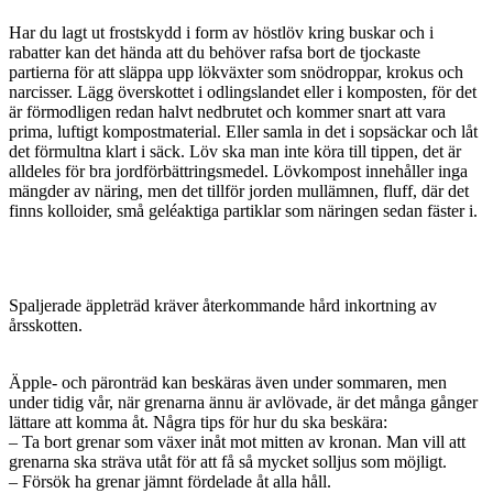
Har du lagt ut frostskydd i form av höstlöv kring buskar och i
rabatter kan det hända att du behöver rafsa bort de tjockaste
partierna för att släppa upp lökväxter som snödroppar, krokus och
narcisser. Lägg överskottet i odlingslandet eller i komposten, för det
är förmodligen redan halvt nedbrutet och kommer snart att vara
prima, luftigt kompostmaterial. Eller samla in det i sopsäckar och låt
det förmultna klart i säck. Löv ska man inte köra till tippen, det är
alldeles för bra jordförbättringsmedel. Lövkompost innehåller inga
mängder av näring, men det tillför jorden mullämnen, fluff, där det
finns kolloider, små geléaktiga partiklar som näringen sedan fäster i.
Spaljerade äppleträd kräver återkommande hård inkortning av
årsskotten.
Äpple- och päronträd kan beskäras även under sommaren, men
under tidig vår, när grenarna ännu är avlövade, är det många gånger
lättare att komma åt. Några tips för hur du ska beskära:
– Ta bort grenar som växer inåt mot mitten av kronan. Man vill att
grenarna ska sträva utåt för att få så mycket solljus som möjligt.
– Försök ha grenar jämnt fördelade åt alla håll.