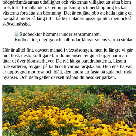
trädgårdsmästarnas uthållighet och växternas villighet att sätta blom
trots tuffa förhållanden. Genom putsning och nerklippning lockas
växterna fortsätta sin blomning. Det är ett jättejobb att hålla igång en
trädgård under så lång tid – både ur planeringssynpunkt, men också
skötselmässigt.
Rudbeckior, dagöga och solbrudar fångar solens varma strålar.
Här är alltid fint, oavsett månad i växtsäsongen, men ju längre vi går
mot höst, desto kraftigare blir dominansen av gula färger när man
tittar ut över blomsterhavet. De två långa paradrabatterna, liksom
roskvarteren, bygger på kalla och varma färgskalan. Den ena halvan
är uppbyggd mot rosa och blått, den andra tar fasta på gula och röda
nyanser. Och detta gäller oavsett månad du besöker parken.