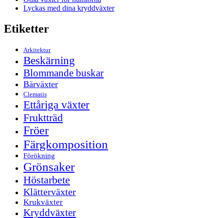
Lyckas med dina kryddväxter
Etiketter
Arkitektur
Beskärning
Blommande buskar
Bärväxter
Clematis
Ettåriga växter
Fruktträd
Fröer
Färgkomposition
Förökning
Grönsaker
Höstarbete
Klätterväxter
Krukväxter
Kryddväxter