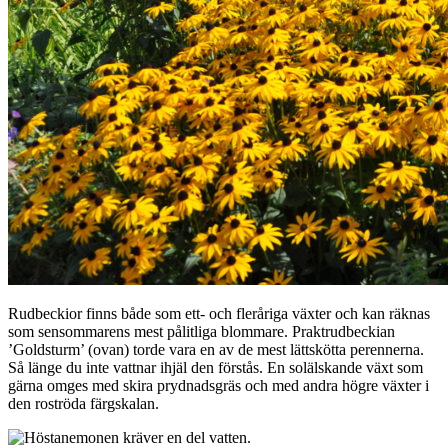
Rudbeckior finns både som ett- och fleråriga växter och kan räknas
som sensommarens mest pålitliga blommare. Praktrudbeckian
’Goldsturm’ (ovan) torde vara en av de mest lättskötta perennerna.
Så länge du inte vattnar ihjäl den förstås. En solälskande växt som
gärna omges med skira prydnadsgräs och med andra högre växter i
den roströda färgskalan.