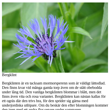
Bergklint
Bergklinten är en tacksam mormorsperenn som är väldigt lättodlad.
Den finns kvar vid många gamla torp även om de stått obebodda
under lång tid. Den vanliga bergklinten blommar i blått, men det
finns även vita och rosa varianter. Bergklinten kan nästan kallas för
ett ogräs där den trivs bra, för den sprider sig gärna med
underjordiska utlöpare. Om du beskär den efter blomningen kommer
den igen med ett andra flor senare under sommaren.