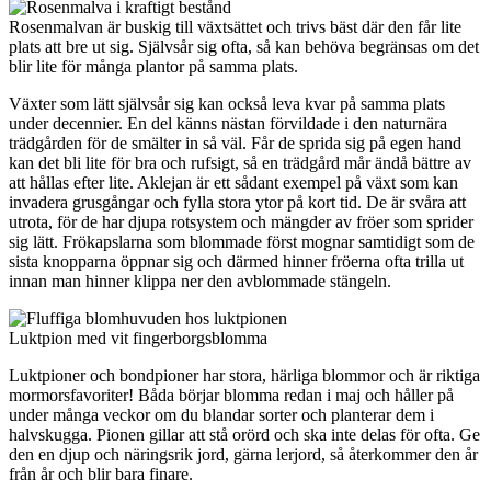
Rosenmalvan är buskig till växtsättet och trivs bäst där den får lite
plats att bre ut sig. Självsår sig ofta, så kan behöva begränsas om det
blir lite för många plantor på samma plats.
Växter som lätt självsår sig kan också leva kvar på samma plats
under decennier. En del känns nästan förvildade i den naturnära
trädgården för de smälter in så väl. Får de sprida sig på egen hand
kan det bli lite för bra och rufsigt, så en trädgård mår ändå bättre av
att hållas efter lite. Aklejan är ett sådant exempel på växt som kan
invadera grusgångar och fylla stora ytor på kort tid. De är svåra att
utrota, för de har djupa rotsystem och mängder av fröer som sprider
sig lätt. Frökapslarna som blommade först mognar samtidigt som de
sista knopparna öppnar sig och därmed hinner fröerna ofta trilla ut
innan man hinner klippa ner den avblommade stängeln.
Luktpion med vit fingerborgsblomma
Luktpioner och bondpioner har stora, härliga blommor och är riktiga
mormorsfavoriter! Båda börjar blomma redan i maj och håller på
under många veckor om du blandar sorter och planterar dem i
halvskugga. Pionen gillar att stå orörd och ska inte delas för ofta. Ge
den en djup och näringsrik jord, gärna lerjord, så återkommer den år
från år och blir bara finare.