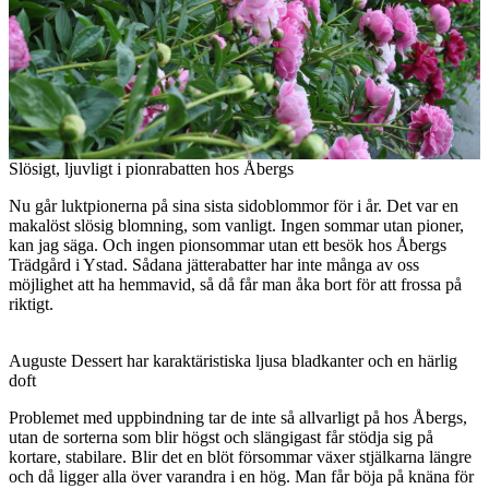
Slösigt, ljuvligt i pionrabatten hos Åbergs
Nu går luktpionerna på sina sista sidoblommor för i år. Det var en
makalöst slösig blomning, som vanligt. Ingen sommar utan pioner,
kan jag säga. Och ingen pionsommar utan ett besök hos Åbergs
Trädgård i Ystad. Sådana jätterabatter har inte många av oss
möjlighet att ha hemmavid, så då får man åka bort för att frossa på
riktigt.
Auguste Dessert har karaktäristiska ljusa bladkanter och en härlig
doft
Problemet med uppbindning tar de inte så allvarligt på hos Åbergs,
utan de sorterna som blir högst och slängigast får stödja sig på
kortare, stabilare. Blir det en blöt försommar växer stjälkarna längre
och då ligger alla över varandra i en hög. Man får böja på knäna för