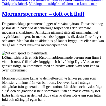
till
Trädgårdsskötsel
,
Vårlängtan i trädgården
Lämna en kommentar
Vårar
i
Mormorsperenner – doft och fluff
trädg
i
De gammeldags perennerna ligger nära våra hjärtan. Fantastiskt nog
mars
passar de in både vid det charmiga torpet och i den stramare
moderna arkitekturen. Jag skulle närmast säga att sammanhanget
avgör blandningen. Ju mer asketisk byggnadsstil, desto färre färger
och arter. Men har du ett äldre hus på landet byggt i trä eller sten kan
du gå all in med lättskötta mormorsperenner.
Löjtnantshjärta är en kär försommarblommande perenn som finns i
vitt och rosa. Gillar halvskuggigt och halvfuktigt läge. Vissnar ner
ganska tidigt, så kombinera med en bredväxande växt som kan ta
över tomrummet.
Mormorsblommor kallar vi dem eftersom vi tänker på dem som
blomster vi minns från vår barndom. De lever kvar i många
trädgårdar från generation till generation. Lättskötta och livskraftiga
alltså och de gläder oss hela sommaren utan en massa extra pyssel.
Extra långlivade är de med djupa eller kraftiga rotsystem som hittar
fukt och näring på egen hand.