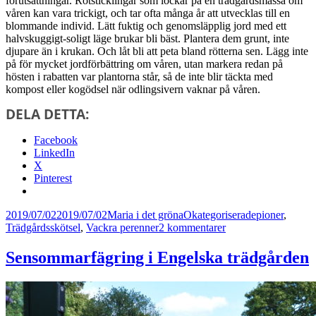
förutsättningar. Rotsticklingar som lockar på en trädgårdsmässa om
våren kan vara trickigt, och tar ofta många år att utvecklas till en
blommande individ. Lätt fuktig och genomsläpplig jord med ett
halvskuggigt-soligt läge brukar bli bäst. Plantera dem grunt, inte
djupare än i krukan. Och låt bli att peta bland rötterna sen. Lägg inte
på för mycket jordförbättring om våren, utan markera redan på
hösten i rabatten var plantorna står, så de inte blir täckta med
kompost eller kogödsel när odlingsivern vaknar på våren.
DELA DETTA:
Facebook
LinkedIn
X
Pinterest
Postat
Författare
Kategorier
Taggar
2019/07/02
2019/07/02
Maria i det gröna
Okategoriserade
pioner
,
till
Trädgårdsskötsel
,
Vackra perenner
2 kommentarer
Pionglädje
Sensommarfägring i Engelska trädgården