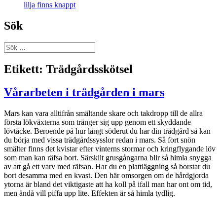
lilja finns knappt
Sök
Sök
efter:
Etikett:
Trädgårdsskötsel
Vårarbeten i trädgården i mars
Mars kan vara alltifrån smältande skare och takdropp till de allra
första lökväxterna som tränger sig upp genom ett skyddande
lövtäcke. Beroende på hur långt söderut du har din trädgård så kan
du börja med vissa trädgårdssysslor redan i mars. Så fort snön
smälter finns det kvistar efter vinterns stormar och kringflygande löv
som man kan räfsa bort. Särskilt grusgångarna blir så himla snygga
av att gå ett varv med räfsan. Har du en plattläggning så borstar du
bort desamma med en kvast. Den här omsorgen om de hårdgjorda
ytorna är bland det viktigaste att ha koll på ifall man har ont om tid,
men ändå vill piffa upp lite. Effekten är så himla tydlig.