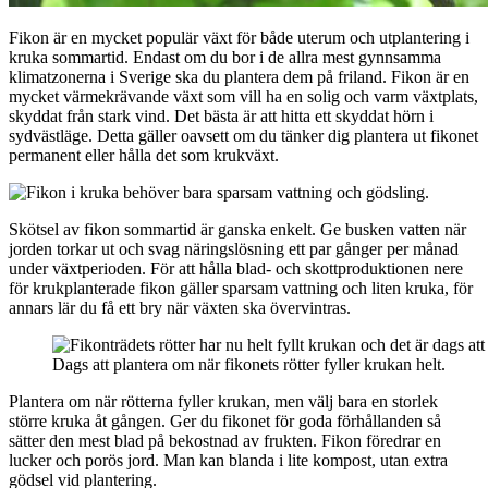
Fikon är en mycket populär växt för både uterum och utplantering i
kruka sommartid. Endast om du bor i de allra mest gynnsamma
klimatzonerna i Sverige ska du plantera dem på friland. Fikon är en
mycket värmekrävande växt som vill ha en solig och varm växtplats,
skyddat från stark vind. Det bästa är att hitta ett skyddat hörn i
sydvästläge. Detta gäller oavsett om du tänker dig plantera ut fikonet
permanent eller hålla det som krukväxt.
Skötsel av fikon sommartid är ganska enkelt. Ge busken vatten när
jorden torkar ut och svag näringslösning ett par gånger per månad
under växtperioden. För att hålla blad- och skottproduktionen nere
för krukplanterade fikon gäller sparsam vattning och liten kruka, för
annars lär du få ett bry när växten ska övervintras.
Dags att plantera om när fikonets rötter fyller krukan helt.
Plantera om när rötterna fyller krukan, men välj bara en storlek
större kruka åt gången. Ger du fikonet för goda förhållanden så
sätter den mest blad på bekostnad av frukten. Fikon föredrar en
lucker och porös jord. Man kan blanda i lite kompost, utan extra
gödsel vid plantering.