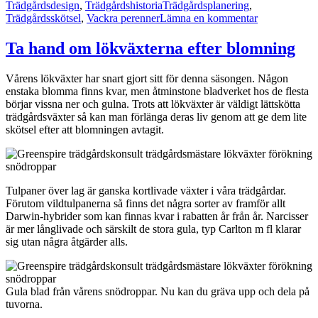
Taggar
Trädgårdsdesign
,
Trädgårdshistoria
Trädgårdsplanering
,
till
Trädgårdsskötsel
,
Vackra perenner
Lämna en kommentar
Mormorspere
–
Ta hand om lökväxterna efter blomning
doft
och
Vårens lökväxter har snart gjort sitt för denna säsongen. Någon
fluff
enstaka blomma finns kvar, men åtminstone bladverket hos de flesta
börjar vissna ner och gulna. Trots att lökväxter är väldigt lättskötta
trädgårdsväxter så kan man förlänga deras liv genom att ge dem lite
skötsel efter att blomningen avtagit.
Tulpaner över lag är ganska kortlivade växter i våra trädgårdar.
Förutom vildtulpanerna så finns det några sorter av framför allt
Darwin-hybrider som kan finnas kvar i rabatten år från år. Narcisser
är mer långlivade och särskilt de stora gula, typ Carlton m fl klarar
sig utan några åtgärder alls.
Gula blad från vårens snödroppar. Nu kan du gräva upp och dela på
tuvorna.