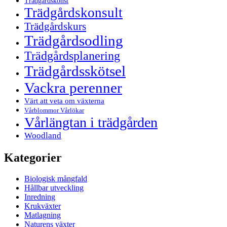
Trädgårdskonst
Trädgårdskonsult
Trädgårdskurs
Trädgårdsodling
Trädgårdsplanering
Trädgårdsskötsel
Vackra perenner
Värt att veta om växterna
Vårblommor Vårlökar
Vårlängtan i trädgården
Woodland
Kategorier
Biologisk mångfald
Hållbar utveckling
Inredning
Krukväxter
Matlagning
Naturens växter