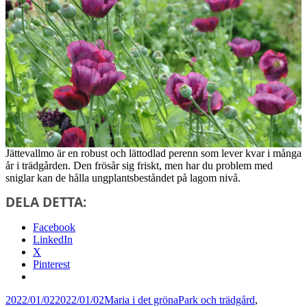
Jättevallmo är en robust och lättodlad perenn som lever kvar i många
år i trädgården. Den frösår sig friskt, men har du problem med
sniglar kan de hålla ungplantsbeståndet på lagom nivå.
DELA DETTA:
Facebook
LinkedIn
X
Pinterest
Postat
Författare
Kategorier
2022/01/02
2022/01/02
Maria i det gröna
Park och trädgård
,