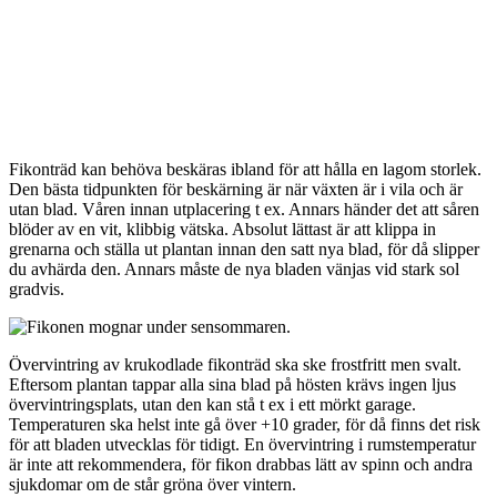
Fikonträd kan behöva beskäras ibland för att hålla en lagom storlek.
Den bästa tidpunkten för beskärning är när växten är i vila och är
utan blad. Våren innan utplacering t ex. Annars händer det att såren
blöder av en vit, klibbig vätska. Absolut lättast är att klippa in
grenarna och ställa ut plantan innan den satt nya blad, för då slipper
du avhärda den. Annars måste de nya bladen vänjas vid stark sol
gradvis.
Övervintring av krukodlade fikonträd ska ske frostfritt men svalt.
Eftersom plantan tappar alla sina blad på hösten krävs ingen ljus
övervintringsplats, utan den kan stå t ex i ett mörkt garage.
Temperaturen ska helst inte gå över +10 grader, för då finns det risk
för att bladen utvecklas för tidigt. En övervintring i rumstemperatur
är inte att rekommendera, för fikon drabbas lätt av spinn och andra
sjukdomar om de står gröna över vintern.