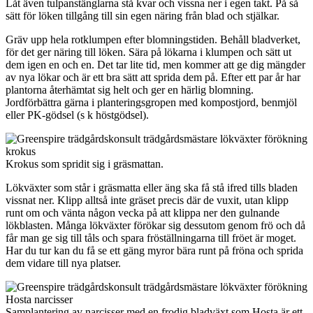
Låt även tulpanstänglarna stå kvar och vissna ner i egen takt. På så
sätt för löken tillgång till sin egen näring från blad och stjälkar.
Gräv upp hela rotklumpen efter blomningstiden. Behåll bladverket,
för det ger näring till löken. Sära på lökarna i klumpen och sätt ut
dem igen en och en. Det tar lite tid, men kommer att ge dig mängder
av nya lökar och är ett bra sätt att sprida dem på. Efter ett par år har
plantorna återhämtat sig helt och ger en härlig blomning.
Jordförbättra gärna i planteringsgropen med kompostjord, benmjöl
eller PK-gödsel (s k höstgödsel).
Krokus som spridit sig i gräsmattan.
Lökväxter som står i gräsmatta eller äng ska få stå ifred tills bladen
vissnat ner. Klipp alltså inte gräset precis där de vuxit, utan klipp
runt om och vänta någon vecka på att klippa ner den gulnande
lökblasten. Många lökväxter förökar sig dessutom genom frö och då
får man ge sig till tåls och spara fröställningarna till fröet är moget.
Har du tur kan du få se ett gäng myror bära runt på fröna och sprida
dem vidare till nya platser.
Samplantering av narcisser med en frodig bladväxt som Hosta är ett