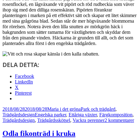
rosenflockel, en lågväxande vit pipört och röd rudbeckia som väver
ihop sig med den dilliga rosenskäran. Pipörten förankrar
planteringen i marken på ett effektivt sätt och skapar ett litet skimmer
med sina grågröna blad. Sedan står de mer högväxande blommorna
för rörelsen. Notera även den lilla snutten av mörkgrön häck i
bakgrunden som sätter ramarna för växtligheten och skyddar dem
från den pinande vinden. Häckarna är grunden till allt, och det som
planterades allra först i den engelska trädgården.
DELA DETTA:
Facebook
LinkedIn
X
Pinterest
Postat
Författare
Kategorier
2018/08/28
2018/08/28
Maria i det gröna
Park och trädgård
,
Taggar
Trädgårdsdesign
Engelska parker
,
Ettåriga växter
,
Färgkomposition
,
till
Trädgårdsdesign
,
Trädgårdsskötsel
,
Vackra perenner
2 kommentarer
Se
i
Odla fikonträd i kruka
En