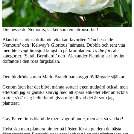
Duchesse de Nemours, läcker som en citronsorbet!
Bland de starkast doftande vita kan favoriten ’Duchesse de
Nemours’ och ’Kelway’s Glorious’ nämnas. Dubbla och rent vita
med lite svagt limegult längst in på kronbladen.
To die for
, alla
kategorier. ’Sarah Bernhardt’ och ’Alexander Fleming’ är ljuvligt
doftande i den rosa färgskalan.
Den blodröda sorten Marie Brandt har snyggt rödfärgade stjälkar
Genom åren har det blivit många sorter i egen trädgård också, men
eftersom jag är ganska slarvig med att spara etiketter eller anteckna
sorter, så får jag i efterhand gissa mig till vad det är som jag
planterat.
Gay Paree finns bland de mer svagdoftande, men ack så vacker!
Helst ska man plantera pioner på hösten för att ge dem de bästa