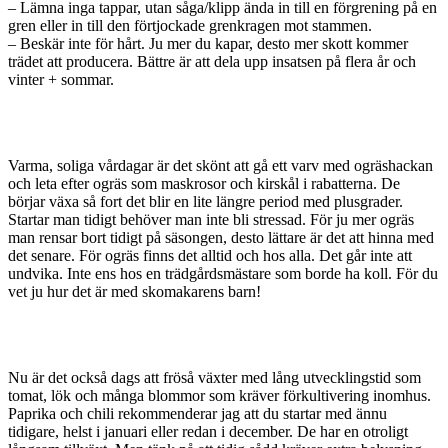
– Lämna inga tappar, utan såga/klipp ända in till en förgrening på en
gren eller in till den förtjockade grenkragen mot stammen.
– Beskär inte för hårt. Ju mer du kapar, desto mer skott kommer
trädet att producera. Bättre är att dela upp insatsen på flera år och
vinter + sommar.
Varma, soliga vårdagar är det skönt att gå ett varv med ogräshackan
och leta efter ogräs som maskrosor och kirskål i rabatterna. De
börjar växa så fort det blir en lite längre period med plusgrader.
Startar man tidigt behöver man inte bli stressad. För ju mer ogräs
man rensar bort tidigt på säsongen, desto lättare är det att hinna med
det senare. För ogräs finns det alltid och hos alla. Det går inte att
undvika. Inte ens hos en trädgårdsmästare som borde ha koll. För du
vet ju hur det är med skomakarens barn!
Nu är det också dags att fröså växter med lång utvecklingstid som
tomat, lök och många blommor som kräver förkultivering inomhus.
Paprika och chili rekommenderar jag att du startar med ännu
tidigare, helst i januari eller redan i december. De har en otroligt