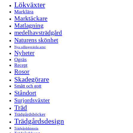
Lökväxter
Marklära
Marktäckare
Matlagning
medelhavsträdgård
Naturens skönhet
Nya odlingsvärda arter
Nyheter
Ogräs
Recept
Rosor
Skadegörare
Smått och gott
Ståndort
Surjordsväxter
Träd
Trädgårdsböcker
Trädgårdsdesign
Trädgårdshistoria