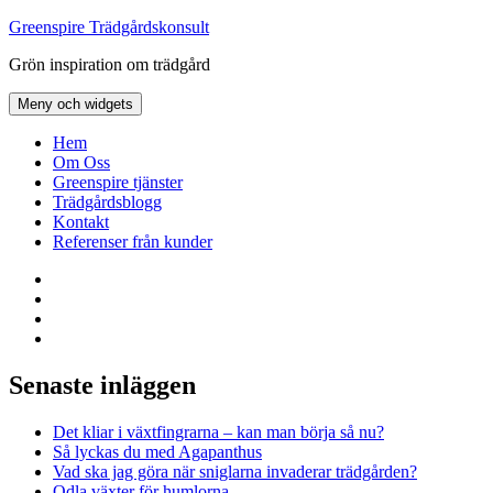
Hoppa
Greenspire Trädgårdskonsult
till
Grön inspiration om trädgård
innehåll
Meny och widgets
Hem
Om Oss
Greenspire tjänster
Trädgårdsblogg
Kontakt
Referenser från kunder
Facebook
LinkedIn
Twitter
Instagram
Senaste inläggen
Det kliar i växtfingrarna – kan man börja så nu?
Så lyckas du med Agapanthus
Vad ska jag göra när sniglarna invaderar trädgården?
Odla växter för humlorna