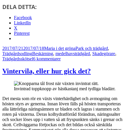
DELA DETTA:
Facebook
LinkedIn
X
Pinterest
Postat
Författare
Kategorier
2017/07/21
2017/07/18
Maria i det gröna
Park och trädgård
,
Taggar
Trädgårdsodling
Beskärning
,
medelhavsträdgård
,
Skadegörare
,
till
Trädgårdsskötsel
6 kommentarer
Odla
fikonträd
Vintervila, eller hur gick det?
i
kruka
Invintrad toppknopp av hästkastanj med tydliga bladärr.
Det mesta som rör en växts vinterhärdighet och avmogning om
hösten styrs av generna. Innan löven fälls på hösten transporteras
alla lättrörliga näringsämnen ur bladen och lagras i stammen och
roten på växterna. Deras kolhydratförråd förändras, näringssalter
och socker löses upp i vatten så att fryspunkten sänks i grenar och
skott. Cellväggarna förtjockas och det bildas också särskilda
frostproteiner. Sammantaget gör alla dessa processer att växternas