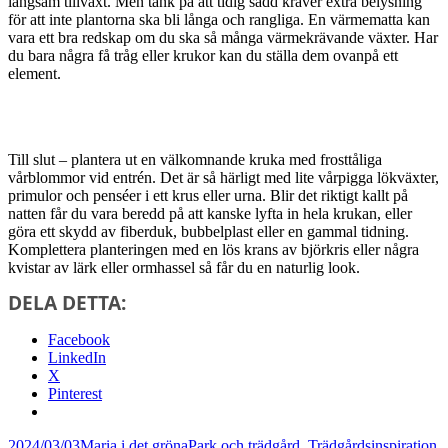
långsam tillväxt. Men tänk på att tidig sådd kräver extra belysning
för att inte plantorna ska bli långa och rangliga. En värmematta kan
vara ett bra redskap om du ska så många värmekrävande växter. Har
du bara några få tråg eller krukor kan du ställa dem ovanpå ett
element.
Till slut – plantera ut en välkomnande kruka med frosttåliga
vårblommor vid entrén. Det är så härligt med lite vårpigga lökväxter,
primulor och penséer i ett krus eller urna. Blir det riktigt kallt på
natten får du vara beredd på att kanske lyfta in hela krukan, eller
göra ett skydd av fiberduk, bubbelplast eller en gammal tidning.
Komplettera planteringen med en lös krans av björkris eller några
kvistar av lärk eller ormhassel så får du en naturlig look.
DELA DETTA:
Facebook
LinkedIn
X
Pinterest
Postat
Författare
Kategorier
T
2024/03/03
Maria i det gröna
Park och trädgård
,
Trädgårdsinspiration