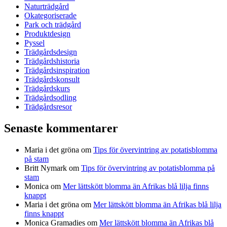
Naturträdgård
Okategoriserade
Park och trädgård
Produktdesign
Pyssel
Trädgårdsdesign
Trädgårdshistoria
Trädgårdsinspiration
Trädgårdskonsult
Trädgårdskurs
Trädgårdsodling
Trädgårdsresor
Senaste kommentarer
Maria i det gröna
om
Tips för övervintring av potatisblomma
på stam
Britt Nymark
om
Tips för övervintring av potatisblomma på
stam
Monica
om
Mer lättskött blomma än Afrikas blå lilja finns
knappt
Maria i det gröna
om
Mer lättskött blomma än Afrikas blå lilja
finns knappt
Monica Gramadies
om
Mer lättskött blomma än Afrikas blå