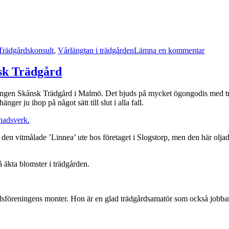
till
Trädgårdskonsult
,
Vårlängtan i trädgården
Lämna en kommentar
Vinterg
tittar
sk Trädgård
upp
tidigt
ngen Skånsk Trädgård i Malmö. Det bjuds på mycket ögongodis med trä
om
ger ju ihop på något sätt till slut i alla fall.
våren
den vitmålade ’Linnea’ ute hos företaget i Slogstorp, men den här oljad
dsföreningens monter. Hon är en glad trädgårdsamatör som också jobbar