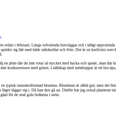
n redan i februari. Längs solvärmda husväggar och i tidigt uppvärmda ra
ider sig lätt med både sidoknölar och frön. Det är en knölväxt som klar
d.
j en plats där du inte rotar så mycket med hacka och spade, utan där kn
inte konkurrensen med gräset. I sällskap med snödroppar är ett bra tips
ar en typisk ranunkelformad blomma. Blomman är alltid gul, men det finn
dra fäger lägger sig i. Då kan den gå an. Därför har jag också planterat 
 glad för de små gula bollarna i snön.