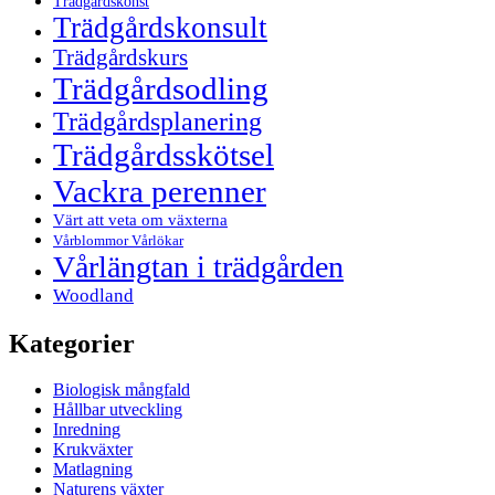
Trädgårdskonst
Trädgårdskonsult
Trädgårdskurs
Trädgårdsodling
Trädgårdsplanering
Trädgårdsskötsel
Vackra perenner
Värt att veta om växterna
Vårblommor Vårlökar
Vårlängtan i trädgården
Woodland
Kategorier
Biologisk mångfald
Hållbar utveckling
Inredning
Krukväxter
Matlagning
Naturens växter