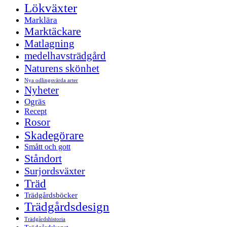
Lökväxter
Marklära
Marktäckare
Matlagning
medelhavsträdgård
Naturens skönhet
Nya odlingsvärda arter
Nyheter
Ogräs
Recept
Rosor
Skadegörare
Smått och gott
Ståndort
Surjordsväxter
Träd
Trädgårdsböcker
Trädgårdsdesign
Trädgårdshistoria