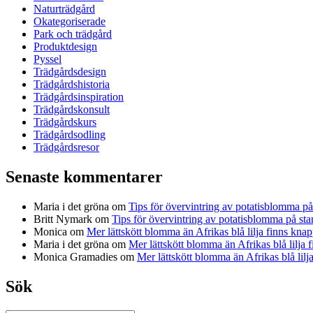
Naturträdgård
Okategoriserade
Park och trädgård
Produktdesign
Pyssel
Trädgårdsdesign
Trädgårdshistoria
Trädgårdsinspiration
Trädgårdskonsult
Trädgårdskurs
Trädgårdsodling
Trädgårdsresor
Senaste kommentarer
Maria i det gröna
om
Tips för övervintring av potatisblomma p
Britt Nymark
om
Tips för övervintring av potatisblomma på st
Monica
om
Mer lättskött blomma än Afrikas blå lilja finns knap
Maria i det gröna
om
Mer lättskött blomma än Afrikas blå lilja 
Monica Gramadies
om
Mer lättskött blomma än Afrikas blå lilj
Sök