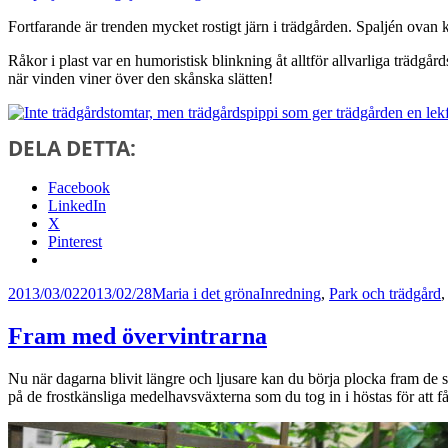
Fortfarande är trenden mycket rostigt järn i trädgården. Spaljén ova
Råkor i plast var en humoristisk blinkning åt alltför allvarliga trädgå
när vinden viner över den skånska slätten!
DELA DETTA:
Facebook
LinkedIn
X
Pinterest
Postat
Författare
Kategorier
2013/03/02
2013/02/28
Maria i det gröna
Inredning
,
Park och trädgård
Fram med övervintrarna
Nu när dagarna blivit längre och ljusare kan du börja plocka fram de sk
på de frostkänsliga medelhavsväxterna som du tog in i höstas för att få