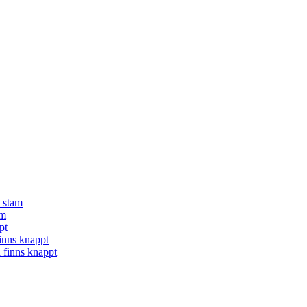
å stam
am
pt
finns knappt
a finns knappt