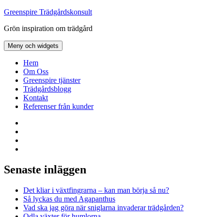
Hoppa
Greenspire Trädgårdskonsult
till
Grön inspiration om trädgård
innehåll
Meny och widgets
Hem
Om Oss
Greenspire tjänster
Trädgårdsblogg
Kontakt
Referenser från kunder
Facebook
LinkedIn
Twitter
Instagram
Senaste inläggen
Det kliar i växtfingrarna – kan man börja så nu?
Så lyckas du med Agapanthus
Vad ska jag göra när sniglarna invaderar trädgården?
Odla växter för humlorna