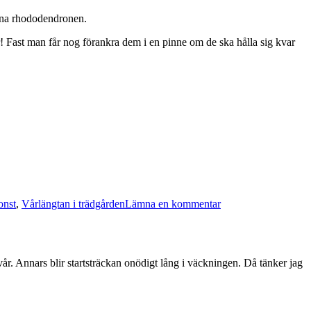
agna rhododendronen.
er! Fast man får nog förankra dem i en pinne om de ska hålla sig kvar
till
onst
,
Vårlängtan i trädgården
Lämna en kommentar
Lite
bildplock
från
pågående
vår. Annars blir startsträckan onödigt lång i väckningen. Då tänker jag
mässan
Skånsk
Trädgård