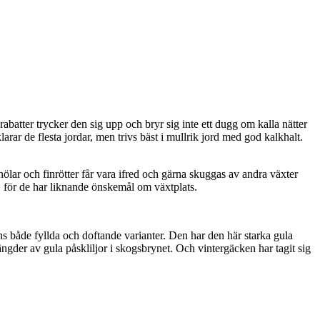
batter trycker den sig upp och bryr sig inte ett dugg om kalla nätter
ar de flesta jordar, men trivs bäst i mullrik jord med god kalkhalt.
ölar och finrötter får vara ifred och gärna skuggas av andra växter
, för de har liknande önskemål om växtplats.
s både fyllda och doftande varianter. Den har den här starka gula
mängder av gula påskliljor i skogsbrynet. Och vintergäcken har tagit sig