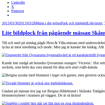
LinkedIn
X
Pinterest
Postat
Författare
Kategorier
Taggar
2013/03/30
2013/03/28
Maria i det gröna
Park och trädgård
Lökväxter
,
Lite bildplock från pågående mässan Skån
Till och med på söndag pågår Hem & Villa-mässan med underavdelni
tycka är mest inredning och mode. Men jag är kanske lite kinkig. Allt hän
Kunde inte undgå att beundra Qvesarums orangeri ’Victoria’. Har sett 
sockeln, som helst ska vara murad för äkta
arts and crafts
-känsla.
Gladast på mässan tror jag var Bergisa Hildebrand i Skånska Trädgår
blomsternyheter i kransen på väggen. De är så läckra!