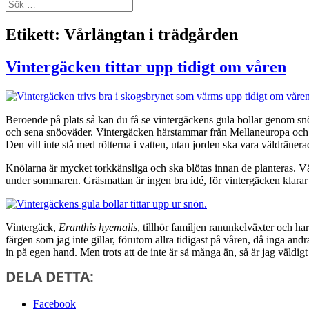
Sök
efter:
Etikett:
Vårlängtan i trädgården
Vintergäcken tittar upp tidigt om våren
Beroende på plats så kan du få se vintergäckens gula bollar genom snö
och sena snöoväder. Vintergäcken härstammar från Mellaneuropa och spr
Den vill inte stå med rötterna i vatten, utan jorden ska vara väldränera
Knölarna är mycket torkkänsliga och ska blötas innan de planteras. Väl
under sommaren. Gräsmattan är ingen bra idé, för vintergäcken klarar 
Vintergäck,
Eranthis hyemalis
, tillhör familjen ranunkelväxter och h
färgen som jag inte gillar, förutom allra tidigast på våren, då inga an
in på egen hand. Men trots att de inte är så många än, så är jag väldigt
DELA DETTA:
Facebook