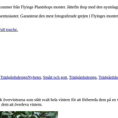
n kommer från Flyinge Plantshops monter. Jättefin ihop med den nyutsl
rdsentusiaster. Garanterat den mest fotograferade grejen i Flyinges mont
Taggar
,
Trädgårdsdesign
Nyheter
,
Smått och gott
,
Trädgårdsdesign
,
Trädgårdsk
 övervintrarna som stått svalt hela vintern för att förbereda dem på en 
 dem att överleva vintern.