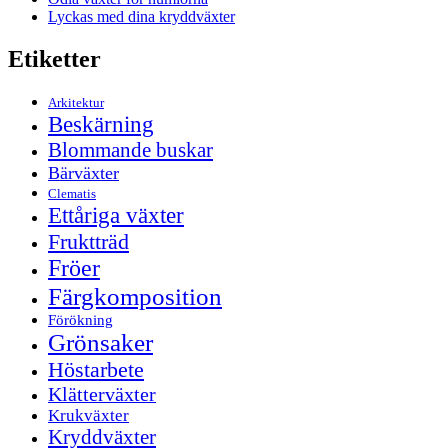
Lyckas med dina kryddväxter
Etiketter
Arkitektur
Beskärning
Blommande buskar
Bärväxter
Clematis
Ettåriga växter
Fruktträd
Fröer
Färgkomposition
Förökning
Grönsaker
Höstarbete
Klätterväxter
Krukväxter
Kryddväxter