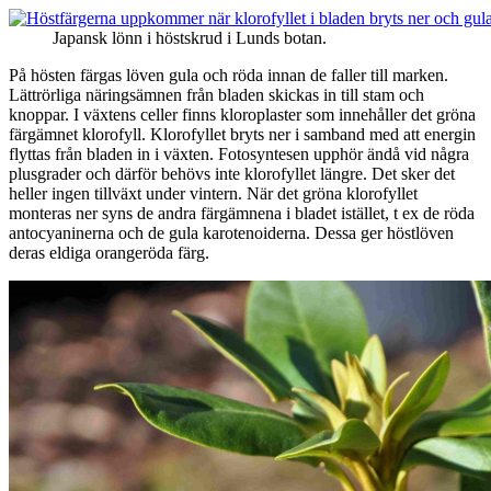
Japansk lönn i höstskrud i Lunds botan.
På hösten färgas löven gula och röda innan de faller till marken.
Lättrörliga näringsämnen från bladen skickas in till stam och
knoppar. I växtens celler finns kloroplaster som innehåller det gröna
färgämnet klorofyll. Klorofyllet bryts ner i samband med att energin
flyttas från bladen in i växten. Fotosyntesen upphör ändå vid några
plusgrader och därför behövs inte klorofyllet längre. Det sker det
heller ingen tillväxt under vintern. När det gröna klorofyllet
monteras ner syns de andra färgämnena i bladet istället, t ex de röda
antocyaninerna och de gula karotenoiderna. Dessa ger höstlöven
deras eldiga orangeröda färg.