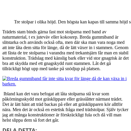
Tre stolpar i olika höjd. Den högsta kan kapas till samma höjd s
Trädets stam binds gärna fast mot stolparna med band av
naturmaterial, t ex juteväv eller kokosrep. Breda gummiband är
slitstarka och används också ofta, men där ska man vara noga med
att inte låta dem sitta för länge, då de lätt växer in i stammen. Genom
att fästa de tre stolparna i varandra med trekantsjärn får man en stabil
konstruktion. Trädslag med känslig bark eller vid stor gnagrisk är det
bra att skydda med ett gnagskydd runt stammen. Låt det gå
tillräckligt högt upp med tanke på snödjup på platsen.
Ibland kan det vara befogat att låta stolparna stå kvar som
påkörningsskydd mot gräsklippare eller grässlåtter närmast trädet.
Det är lätt hänt att träd backas på eller att gräsklipparen kör alltför
nära. Men det är också en estetisk fråga med trädstolpar. Själv tycker
jag att många konstruktioner är förskräckligt fula och då vill man
helst slippa dem så fort det går.
DELA DETTA: