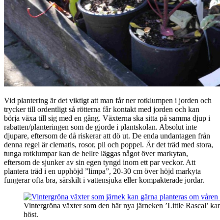
Vid plantering är det viktigt att man får ner rotklumpen i jorden och
trycker till ordentligt så rötterna får kontakt med jorden och kan
börja växa till sig med en gång. Växterna ska sitta på samma djup i
rabatten/planteringen som de gjorde i plantskolan. Absolut inte
djupare, eftersom de då riskerar att dö ut. De enda undantagen från
denna regel är clematis, rosor, pil och poppel. Är det träd med stora,
tunga rotklumpar kan de hellre läggas något över markytan,
eftersom de sjunker av sin egen tyngd inom ett par veckor. Att
plantera träd i en upphöjd ”limpa”, 20-30 cm över höjd markyta
fungerar ofta bra, särskilt i vattensjuka eller kompakterade jordar.
Vintergröna växter som den här nya järneken ’Little Rascal’ kan
höst.