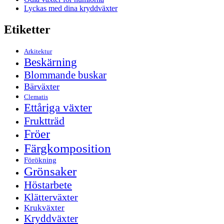
Lyckas med dina kryddväxter
Etiketter
Arkitektur
Beskärning
Blommande buskar
Bärväxter
Clematis
Ettåriga växter
Fruktträd
Fröer
Färgkomposition
Förökning
Grönsaker
Höstarbete
Klätterväxter
Krukväxter
Kryddväxter