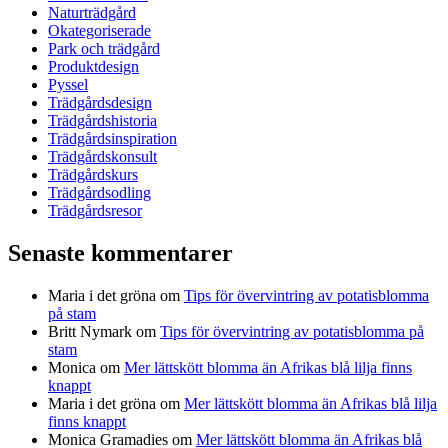
Naturträdgård
Okategoriserade
Park och trädgård
Produktdesign
Pyssel
Trädgårdsdesign
Trädgårdshistoria
Trädgårdsinspiration
Trädgårdskonsult
Trädgårdskurs
Trädgårdsodling
Trädgårdsresor
Senaste kommentarer
Maria i det gröna
om
Tips för övervintring av potatisblomma
på stam
Britt Nymark
om
Tips för övervintring av potatisblomma på
stam
Monica
om
Mer lättskött blomma än Afrikas blå lilja finns
knappt
Maria i det gröna
om
Mer lättskött blomma än Afrikas blå lilja
finns knappt
Monica Gramadies
om
Mer lättskött blomma än Afrikas blå