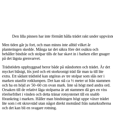
Den lilla pinnen har inte förmått hålla trädet rakt under uppväxt
Men tiden går ju fort, och man minns inte alltid vilket år
planteringen skedde. Många tar det säkra före det osäkra och
behåller bindsle och stolpar tills de har skavt in i barken eller gnager
på det lägsta grenvarvet.
Trädstödets uppbyggnad beror både på ståndorten och trädet. Är det
mycket blåsigt, lös jord och ett storkronigt träd får man ta till lite
extra. Ett sådant trädstöd kan utgöras av tre stolpar som slås ner i
marken utanför rotklumpen. Det kan stå ca ½ meter ut från stammen
och ha en höjd av 50–60 cm ovan mark. Inte så högt med andra ord.
Orsaken till de relativt låga stolparna är att stammen då ges en viss
rörelsefrihet i vinden och detta tränar rotsystemet till en snabb
förankring i marken. Håller man bindningen högt uppe växer trädet
lite som i ett skruvstäd utan något direkt motstånd från naturkrafterna
och det kan bli en svagare rotning.