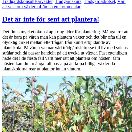
Taggar
Trädgårdskonsult
Bärväxter
,
Trädgårdskurs
,
Trädgårdsskötsel
,
Värt
till
att veta om växterna
Lämna en kommentar
Växterna
trappar
Det är inte för sent att plantera!
ner
inför
Det finns mycket okunskap kring tider för plantering. Många tror att
vintern
det är bara på våren man kan plantera växter och det blir ofta till en
olycklig cirkel mellan efterfrågan från kund-erbjudande av
plantskola. På våren vaknar vårt trädgårdsintresse till liv med solens
strålar och då passar handeln på att trycka ut växter. Fast egentligen
hade det i de flesta fall varit mer rätt att plantera om hösten. Om
hösten kan du i många fall passa på att köpa billiga växter då
plantskolorna rear ut plantor innan vintern.