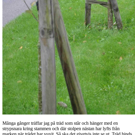
Många gånger träffar jag på träd som står och hänger med en
strypsnara kring stammen och där stolpen nästan har lyfts från
marken när trädet har vuxit. Så ska det givetvis inte se ut. Träd binds