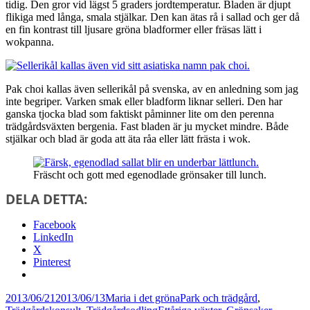
tidig. Den gror vid lägst 5 graders jordtemperatur. Bladen är djupt
flikiga med långa, smala stjälkar. Den kan ätas rå i sallad och ger då
en fin kontrast till ljusare gröna bladformer eller fräsas lätt i
wokpanna.
Pak choi kallas även sellerikål på svenska, av en anledning som jag
inte begriper. Varken smak eller bladform liknar selleri. Den har
ganska tjocka blad som faktiskt påminner lite om den perenna
trädgårdsväxten bergenia. Fast bladen är ju mycket mindre. Både
stjälkar och blad är goda att äta råa eller lätt frästa i wok.
Fräscht och gott med egenodlade grönsaker till lunch.
DELA DETTA:
Facebook
LinkedIn
X
Pinterest
Postat
Författare
Kategorier
2013/06/21
2013/06/13
Maria i det gröna
Park och trädgård
,
Taggar