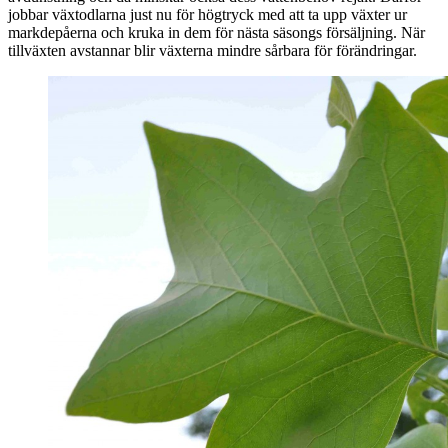
jobbar växtodlarna just nu för högtryck med att ta upp växter ur
markdepåerna och kruka in dem för nästa säsongs försäljning. När
tillväxten avstannar blir växterna mindre sårbara för förändringar.