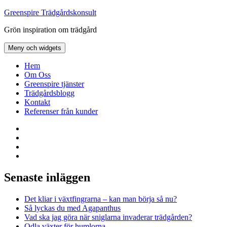
Hoppa
Greenspire Trädgårdskonsult
till
Grön inspiration om trädgård
innehåll
Meny och widgets
Hem
Om Oss
Greenspire tjänster
Trädgårdsblogg
Kontakt
Referenser från kunder
Facebook
LinkedIn
Twitter
Instagram
Senaste inläggen
Det kliar i växtfingrarna – kan man börja så nu?
Så lyckas du med Agapanthus
Vad ska jag göra när sniglarna invaderar trädgården?
Odla växter för humlorna