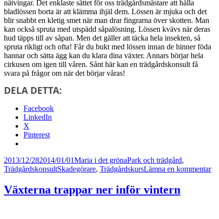
nätvingar. Det enklaste sättet för oss trädgårdsmästare att hålla
bladlössen borta är att klämma ihjäl dem. Lössen är mjuka och det
blir snabbt en kletig smet när man drar fingrarna över skotten. Man
kan också spruta med utspädd såpalösning. Lössen kvävs när deras
hud täpps till av såpan. Men det gäller att täcka hela insekten, så
spruta rikligt och ofta! Får du bukt med lössen innan de hinner föda
hannar och sätta ägg kan du klara dina växter. Annars börjar hela
cirkusen om igen till våren. Sånt här kan en trädgårdskonsult få
svara på frågor om när det börjar våras!
DELA DETTA:
Facebook
LinkedIn
X
Pinterest
Postat
Författare
Kategorier
2013/12/28
2014/01/01
Maria i det gröna
Park och trädgård
,
Taggar
till
Trädgårdskonsult
Skadegörare
,
Trädgårdskurs
Lämna en kommentar
Ro
fr
Växterna trappar ner inför vintern
fi