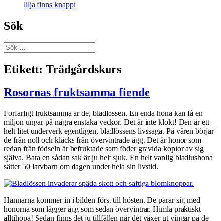
lilja finns knappt
Sök
Sök
efter:
Etikett:
Trädgårdskurs
Rosornas fruktsamma fiende
Förfärligt fruktsamma är de, bladlössen. En enda hona kan få en
miljon ungar på några enstaka veckor. Det är inte klokt! Den är ett
helt litet underverk egentligen, bladlössens livssaga. På våren börjar
de från noll och kläcks från övervintrade ägg. Det är honor som
redan från födseln är befruktade som föder gravida kopior av sig
själva. Bara en sådan sak är ju helt sjuk. En helt vanlig bladlushona
sätter 50 larvbarn om dagen under hela sin livstid.
Hannarna kommer in i bilden först till hösten. De parar sig med
honorna som lägger ägg som sedan övervintrar. Himla praktiskt
alltihopa! Sedan finns det ju tillfällen när det växer ut vingar på de