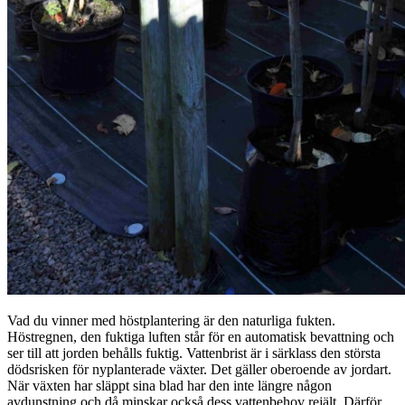
Vad du vinner med höstplantering är den naturliga fukten.
Höstregnen, den fuktiga luften står för en automatisk bevattning och
ser till att jorden behålls fuktig. Vattenbrist är i särklass den största
dödsrisken för nyplanterade växter. Det gäller oberoende av jordart.
När växten har släppt sina blad har den inte längre någon
avdunstning och då minskar också dess vattenbehov rejält. Därför