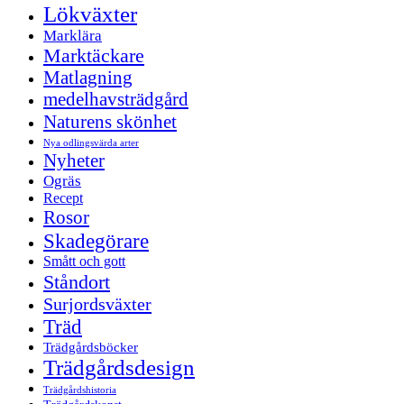
Lökväxter
Marklära
Marktäckare
Matlagning
medelhavsträdgård
Naturens skönhet
Nya odlingsvärda arter
Nyheter
Ogräs
Recept
Rosor
Skadegörare
Smått och gott
Ståndort
Surjordsväxter
Träd
Trädgårdsböcker
Trädgårdsdesign
Trädgårdshistoria