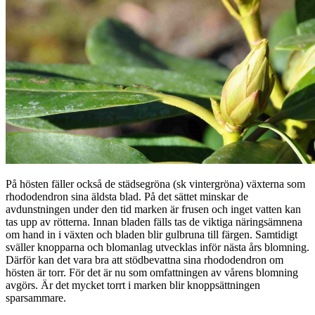
På hösten fäller också de städsegröna (sk vintergröna) växterna som
rhododendron sina äldsta blad. På det sättet minskar de
avdunstningen under den tid marken är frusen och inget vatten kan
tas upp av rötterna. Innan bladen fälls tas de viktiga näringsämnena
om hand in i växten och bladen blir gulbruna till färgen. Samtidigt
sväller knopparna och blomanlag utvecklas inför nästa års blomning.
Därför kan det vara bra att stödbevattna sina rhododendron om
hösten är torr. För det är nu som omfattningen av vårens blomning
avgörs. Är det mycket torrt i marken blir knoppsättningen
sparsammare.