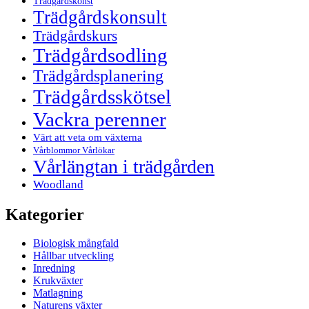
Trädgårdskonst
Trädgårdskonsult
Trädgårdskurs
Trädgårdsodling
Trädgårdsplanering
Trädgårdsskötsel
Vackra perenner
Värt att veta om växterna
Vårblommor Vårlökar
Vårlängtan i trädgården
Woodland
Kategorier
Biologisk mångfald
Hållbar utveckling
Inredning
Krukväxter
Matlagning
Naturens växter