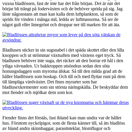
vuxna bladlössen, fast de inte har det från början. Det är när det
börjar bli trångt på foderväxten och de behöver sprida på sig. Jag
läste någonstans att man kan kalla dem luftplankton, så som de
sprids för vinden i många mil, ledda av luftmassorna. Så ser de
något gult eller limegrönt och droppar ner till marken för att äta.
Bladlusen sticker in sin sugsnabel i det späda skottet eller den lilla
knoppen och ut strömmar växtsaften med växtens eget tryck. Så
bladlusen behöver inte suga, det räcker att den borrar ett hål i den
ytliga vävnaden. Ur bakkroppen utsöndras sedan den söta
honungsdaggen som myrorna älskar. Så till den milda grad att de
håller bladlössen som boskap. Och till och med flyttar runt på dem
till lämpliga värdväxter. Det finns myrarter som har
bladlusexkrementer som sin största näringskälla. De beskyddar dem
mot fiender och mjölkar dem som kor.
Fiender finns det förstås, fast ibland kan man undra var de håller
hus. Förutom nyckelpigor, som de flesta känner till, så äts bladlöss
av bland andra skinnbaggar, parasitsteklar, blomflugor och