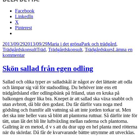
Facebook
LinkedIn
X
Pinterest
Postat
Författare
Kategorier
2013/09/29
2013/09/29
Maria i det gröna
Park och trädgård
,
Taggar
Trädgårdskonsult
Träd
,
Trädgårdskonsult
,
Trädgårdskurs
Lämna en
till
kommentar
Trädstöd
–
Skön sallad från egen odling
bra
eller
Sallad och olika typer av salladskål är något av det lättaste att odla
dåligt?
och lämpar sig väl för stadsodling. Du behöver inte ens ett
trädgårdsland eller odlingsbänk på friland, utan en kruka på
balkongen duger lika bra. Knepet är att sallad ska växa snabbt och
utan avbrott, då blir den godast. Du får därför vara noga med
gödsling och framför allt vattning så att inte jorden torkar ut. Men
det ska inte heller vara så blött att plantorna ruttnar. Så därför inte för
tätt, utan låt det bli lite luftväxling mellan raderna och plantorna.
Gallring är en metod, d v s att du drar upp en hel planta med rötterna
när du skördar. Då får de kvarvarande bättre utrymme att utvecklas.