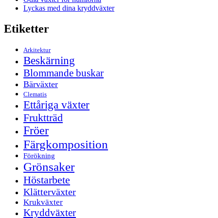
Lyckas med dina kryddväxter
Etiketter
Arkitektur
Beskärning
Blommande buskar
Bärväxter
Clematis
Ettåriga växter
Fruktträd
Fröer
Färgkomposition
Förökning
Grönsaker
Höstarbete
Klätterväxter
Krukväxter
Kryddväxter