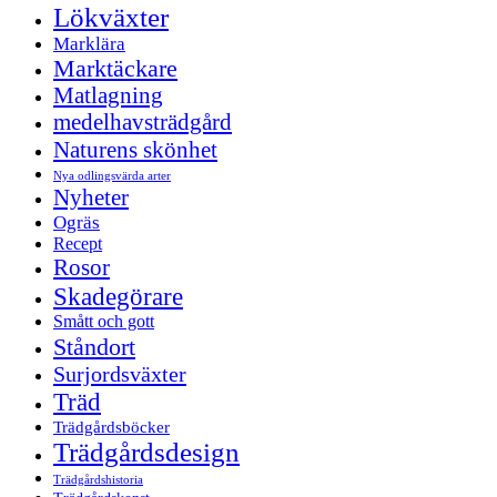
Lökväxter
Marklära
Marktäckare
Matlagning
medelhavsträdgård
Naturens skönhet
Nya odlingsvärda arter
Nyheter
Ogräs
Recept
Rosor
Skadegörare
Smått och gott
Ståndort
Surjordsväxter
Träd
Trädgårdsböcker
Trädgårdsdesign
Trädgårdshistoria