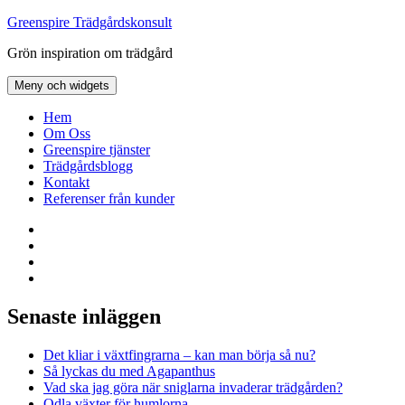
Hoppa
Greenspire Trädgårdskonsult
till
Grön inspiration om trädgård
innehåll
Meny och widgets
Hem
Om Oss
Greenspire tjänster
Trädgårdsblogg
Kontakt
Referenser från kunder
Facebook
LinkedIn
Twitter
Instagram
Senaste inläggen
Det kliar i växtfingrarna – kan man börja så nu?
Så lyckas du med Agapanthus
Vad ska jag göra när sniglarna invaderar trädgården?
Odla växter för humlorna