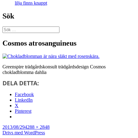
lilja finns knappt
Sök
Sök
efter:
Blogg
Cosmos atrosanguineus
Greenspire trädgårdskonsult trädgårdsdesign Cosmos
chokladblomma dahlia
DELA DETTA:
Facebook
LinkedIn
X
Pinterest
Postat
Full
2013/08/29
4288 × 2848
storlek
Drivs med WordPress