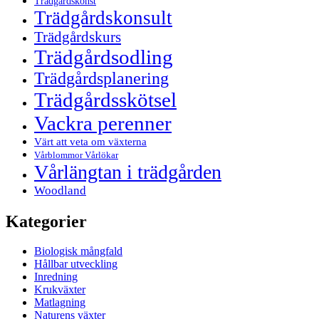
Trädgårdskonst
Trädgårdskonsult
Trädgårdskurs
Trädgårdsodling
Trädgårdsplanering
Trädgårdsskötsel
Vackra perenner
Värt att veta om växterna
Vårblommor Vårlökar
Vårlängtan i trädgården
Woodland
Kategorier
Biologisk mångfald
Hållbar utveckling
Inredning
Krukväxter
Matlagning
Naturens växter