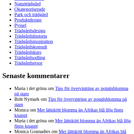
Naturträdgård
Okategoriserade
Park och trädgård
Produktdesign
Pyssel
Trädgårdsdesign
Trädgårdshistoria
Trädgårdsinspiration
Trädgårdskonsult
Trädgårdskurs
Trädgårdsodling
Trädgårdsresor
Senaste kommentarer
Maria i det gröna
om
Tips för övervintring av potatisblomma
på stam
Britt Nymark
om
Tips för övervintring av potatisblomma på
stam
Monica
om
Mer lättskött blomma än Afrikas blå lilja finns
knappt
Maria i det gröna
om
Mer lättskött blomma än Afrikas blå lilja
finns knappt
Monica Gramadies
om
Mer lättskött blomma än Afrikas blå