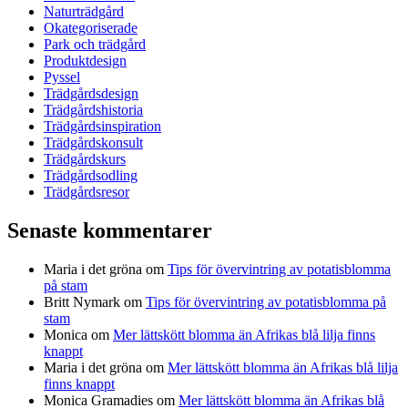
Naturträdgård
Okategoriserade
Park och trädgård
Produktdesign
Pyssel
Trädgårdsdesign
Trädgårdshistoria
Trädgårdsinspiration
Trädgårdskonsult
Trädgårdskurs
Trädgårdsodling
Trädgårdsresor
Senaste kommentarer
Maria i det gröna
om
Tips för övervintring av potatisblomma
på stam
Britt Nymark
om
Tips för övervintring av potatisblomma på
stam
Monica
om
Mer lättskött blomma än Afrikas blå lilja finns
knappt
Maria i det gröna
om
Mer lättskött blomma än Afrikas blå lilja
finns knappt
Monica Gramadies
om
Mer lättskött blomma än Afrikas blå