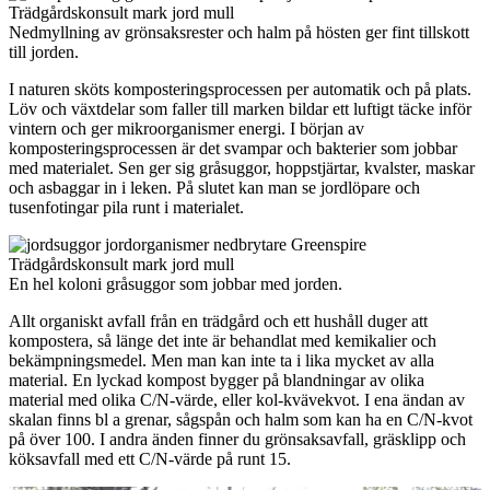
Nedmyllning av grönsaksrester och halm på hösten ger fint tillskott
till jorden.
I naturen sköts komposteringsprocessen per automatik och på plats.
Löv och växtdelar som faller till marken bildar ett luftigt täcke inför
vintern och ger mikroorganismer energi. I början av
komposteringsprocessen är det svampar och bakterier som jobbar
med materialet. Sen ger sig gråsuggor, hoppstjärtar, kvalster, maskar
och asbaggar in i leken. På slutet kan man se jordlöpare och
tusenfotingar pila runt i materialet.
En hel koloni gråsuggor som jobbar med jorden.
Allt organiskt avfall från en trädgård och ett hushåll duger att
kompostera, så länge det inte är behandlat med kemikalier och
bekämpningsmedel. Men man kan inte ta i lika mycket av alla
material. En lyckad kompost bygger på blandningar av olika
material med olika C/N-värde, eller kol-kvävekvot. I ena ändan av
skalan finns bl a grenar, sågspån och halm som kan ha en C/N-kvot
på över 100. I andra änden finner du grönsaksavfall, gräsklipp och
köksavfall med ett C/N-värde på runt 15.