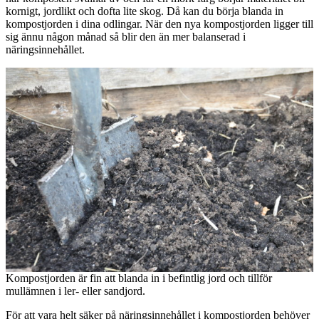
kornigt, jordlikt och dofta lite skog. Då kan du börja blanda in
kompostjorden i dina odlingar. När den nya kompostjorden ligger till
sig ännu någon månad så blir den än mer balanserad i
näringsinnehållet.
Kompostjorden är fin att blanda in i befintlig jord och tillför
mullämnen i ler- eller sandjord.
För att vara helt säker på näringsinnehållet i kompostjorden behöver