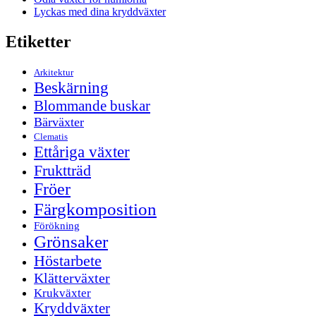
Lyckas med dina kryddväxter
Etiketter
Arkitektur
Beskärning
Blommande buskar
Bärväxter
Clematis
Ettåriga växter
Fruktträd
Fröer
Färgkomposition
Förökning
Grönsaker
Höstarbete
Klätterväxter
Krukväxter
Kryddväxter