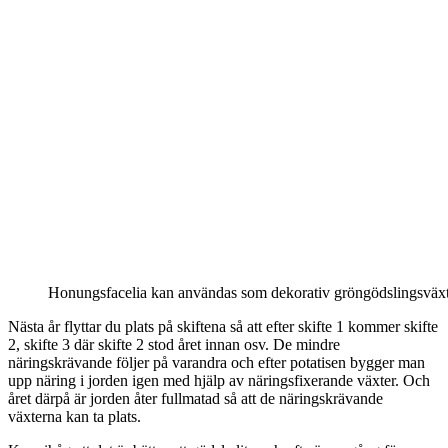
Honungsfacelia kan användas som dekorativ gröngödslingsväxt i
Nästa år flyttar du plats på skiftena så att efter skifte 1 kommer skifte
2, skifte 3 där skifte 2 stod året innan osv. De mindre
näringskrävande följer på varandra och efter potatisen bygger man
upp näring i jorden igen med hjälp av näringsfixerande växter. Och
året därpå är jorden åter fullmatad så att de näringskrävande
växterna kan ta plats.