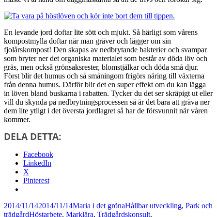
En levande jord doftar lite sött och mjukt. Så härligt som vårens
kompostmylla doftar när man gräver och lägger om sin
fjolårskompost! Den skapas av nedbrytande bakterier och svampar
som bryter ner det organiska materialet som består av döda löv och
gräs, men också grönsaksrester, blomstjälkar och döda små djur.
Först blir det humus och så småningom frigörs näring till växterna
från denna humus. Därför blir det en super effekt om du kan lägga
in löven bland buskarna i rabatten. Tycker du det ser skräpigt ut eller
vill du skynda på nedbrytningsprocessen så är det bara att gräva ner
dem lite ytligt i det översta jordlagret så har de försvunnit när våren
kommer.
DELA DETTA:
Facebook
LinkedIn
X
Pinterest
Postat
Författare
Kategorier
2014/11/14
2014/11/14
Maria i det gröna
Hållbar utveckling
,
Park och
Taggar
trädgård
Höstarbete
,
Marklära
,
Trädgårdskonsult
,