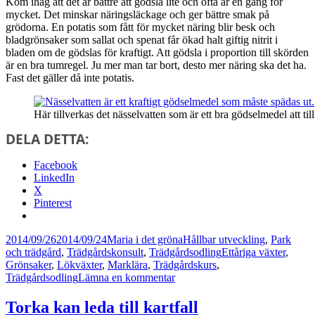
Kom ihåg att det är bättre att gödsla lite och ofta är en gång för
mycket. Det minskar näringsläckage och ger bättre smak på
grödorna. En potatis som fått för mycket näring blir besk och
bladgrönsaker som sallat och spenat får ökad halt giftig nitrit i
bladen om de gödslas för kraftigt. Att gödsla i proportion till skörden
är en bra tumregel. Ju mer man tar bort, desto mer näring ska det ha.
Fast det gäller då inte potatis.
Här tillverkas det nässelvatten som är ett bra gödselmedel att t
DELA DETTA:
Facebook
LinkedIn
X
Pinterest
Postat
Författare
Kategorier
2014/09/26
2014/09/24
Maria i det gröna
Hållbar utveckling
,
Park
Taggar
och trädgård
,
Trädgårdskonsult
,
Trädgårdsodling
Ettåriga växter
,
Grönsaker
,
Lökväxter
,
Marklära
,
Trädgårdskurs
,
till
Trädgårdsodling
Lämna en kommentar
Växelbruk
och
Torka kan leda till kartfall
jordföljd