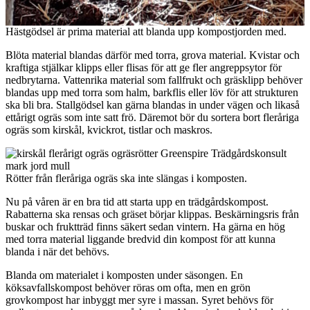
Hästgödsel är prima material att blanda upp kompostjorden med.
Blöta material blandas därför med torra, grova material. Kvistar och
kraftiga stjälkar klipps eller flisas för att ge fler angreppsytor för
nedbrytarna. Vattenrika material som fallfrukt och gräsklipp behöver
blandas upp med torra som halm, barkflis eller löv för att strukturen
ska bli bra. Stallgödsel kan gärna blandas in under vägen och likaså
ettårigt ogräs som inte satt frö. Däremot bör du sortera bort fleråriga
ogräs som kirskål, kvickrot, tistlar och maskros.
Rötter från fleråriga ogräs ska inte slängas i komposten.
Nu på våren är en bra tid att starta upp en trädgårdskompost.
Rabatterna ska rensas och gräset börjar klippas. Beskärningsris från
buskar och fruktträd finns säkert sedan vintern. Ha gärna en hög
med torra material liggande bredvid din kompost för att kunna
blanda i när det behövs.
Blanda om materialet i komposten under säsongen. En
köksavfallskompost behöver röras om ofta, men en grön
grovkompost har inbyggt mer syre i massan. Syret behövs för