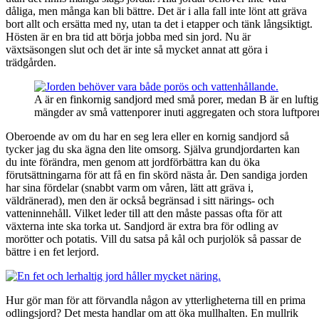
dåliga, men många kan bli bättre. Det är i alla fall inte lönt att gräva
bort allt och ersätta med ny, utan ta det i etapper och tänk långsiktigt.
Hösten är en bra tid att börja jobba med sin jord. Nu är
växtsäsongen slut och det är inte så mycket annat att göra i
trädgården.
A är en finkornig sandjord med små porer, medan B är en luftig
mängder av små vattenporer inuti aggregaten och stora luftpore
Oberoende av om du har en seg lera eller en kornig sandjord så
tycker jag du ska ägna den lite omsorg. Själva grundjordarten kan
du inte förändra, men genom att jordförbättra kan du öka
förutsättningarna för att få en fin skörd nästa år. Den sandiga jorden
har sina fördelar (snabbt varm om våren, lätt att gräva i,
väldränerad), men den är också begränsad i sitt närings- och
vatteninnehåll. Vilket leder till att den måste passas ofta för att
växterna inte ska torka ut. Sandjord är extra bra för odling av
morötter och potatis. Vill du satsa på kål och purjolök så passar de
bättre i en fet lerjord.
Hur gör man för att förvandla någon av ytterligheterna till en prima
odlingsjord? Det mesta handlar om att öka mullhalten. En mullrik