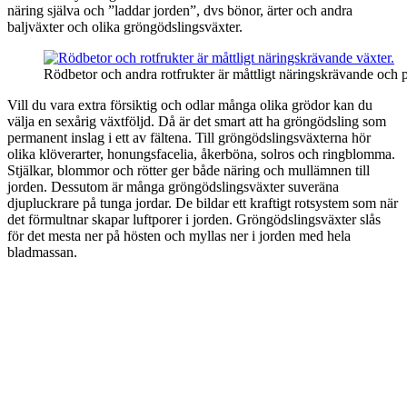
näring själva och ”laddar jorden”, dvs bönor, ärter och andra
baljväxter och olika gröngödslingsväxter.
Rödbetor och andra rotfrukter är måttligt näringskrävande och p
Vill du vara extra försiktig och odlar många olika grödor kan du
välja en sexårig växtföljd. Då är det smart att ha gröngödsling som
permanent inslag i ett av fältena. Till gröngödslingsväxterna hör
olika klöverarter, honungsfacelia, åkerböna, solros och ringblomma.
Stjälkar, blommor och rötter ger både näring och mullämnen till
jorden. Dessutom är många gröngödslingsväxter suveräna
djupluckrare på tunga jordar. De bildar ett kraftigt rotsystem som när
det förmultnar skapar luftporer i jorden. Gröngödslingsväxter slås
för det mesta ner på hösten och myllas ner i jorden med hela
bladmassan.