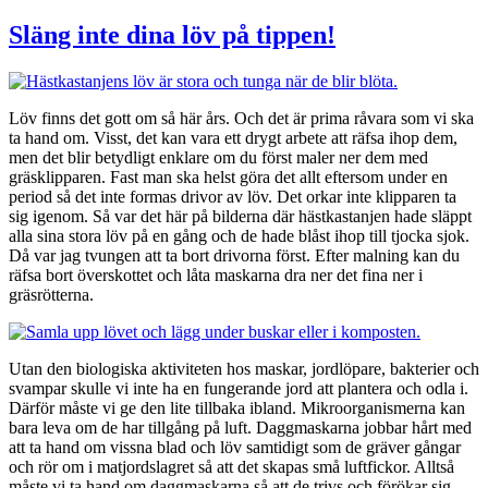
Att
förvandla
Släng inte dina löv på tippen!
sin
jord
Löv finns det gott om så här års. Och det är prima råvara som vi ska
ta hand om. Visst, det kan vara ett drygt arbete att räfsa ihop dem,
men det blir betydligt enklare om du först maler ner dem med
gräsklipparen. Fast man ska helst göra det allt eftersom under en
period så det inte formas drivor av löv. Det orkar inte klipparen ta
sig igenom. Så var det här på bilderna där hästkastanjen hade släppt
alla sina stora löv på en gång och de hade blåst ihop till tjocka sjok.
Då var jag tvungen att ta bort drivorna först. Efter malning kan du
räfsa bort överskottet och låta maskarna dra ner det fina ner i
gräsrötterna.
Utan den biologiska aktiviteten hos maskar, jordlöpare, bakterier och
svampar skulle vi inte ha en fungerande jord att plantera och odla i.
Därför måste vi ge den lite tillbaka ibland. Mikroorganismerna kan
bara leva om de har tillgång på luft. Daggmaskarna jobbar hårt med
att ta hand om vissna blad och löv samtidigt som de gräver gångar
och rör om i matjordslagret så att det skapas små luftfickor. Alltså
måste vi ta hand om daggmaskarna så att de trivs och förökar sig.