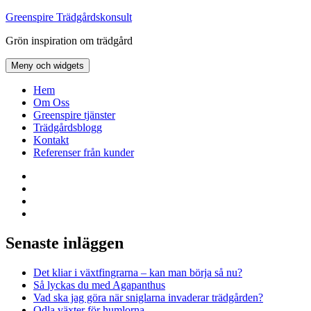
Hoppa
Greenspire Trädgårdskonsult
till
Grön inspiration om trädgård
innehåll
Meny och widgets
Hem
Om Oss
Greenspire tjänster
Trädgårdsblogg
Kontakt
Referenser från kunder
Facebook
LinkedIn
Twitter
Instagram
Senaste inläggen
Det kliar i växtfingrarna – kan man börja så nu?
Så lyckas du med Agapanthus
Vad ska jag göra när sniglarna invaderar trädgården?
Odla växter för humlorna