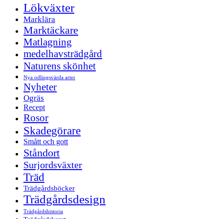
Lökväxter
Marklära
Marktäckare
Matlagning
medelhavsträdgård
Naturens skönhet
Nya odlingsvärda arter
Nyheter
Ogräs
Recept
Rosor
Skadegörare
Smått och gott
Ståndort
Surjordsväxter
Träd
Trädgårdsböcker
Trädgårdsdesign
Trädgårdshistoria