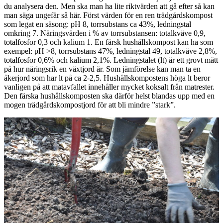
du analysera den. Men ska man ha lite riktvärden att gå efter så kan
man säga ungefär så här. Först värden för en ren trädgårdskompost
som legat en säsong: pH 8, torrsubstans ca 43%, ledningstal
omkring 7. Näringsvärden i % av torrsubstansen: totalkväve 0,9,
totalfosfor 0,3 och kalium 1. En färsk hushållskompost kan ha som
exempel: pH >8, torrsubstans 47%, ledningstal 49, totalkväve 2,8%,
totalfosfor 0,6% och kalium 2,1%. Ledningstalet (lt) är ett grovt mått
på hur näringsrik en växtjord är. Som jämförelse kan man ta en
åkerjord som har lt på ca 2-2,5. Hushållskompostens höga lt beror
vanligen på att matavfallet innehåller mycket koksalt från matrester.
Den färska hushållskomposten ska därför helst blandas upp med en
mogen trädgårdskompostjord för att bli mindre ”stark”.