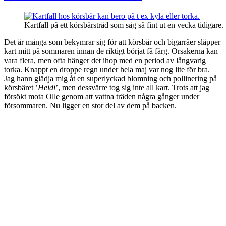
i
grönsakslandet
Kartfall på ett körsbärsträd som såg så fint ut en vecka tidigare.
Det är många som bekymrar sig för att körsbär och bigarråer släpper
kart mitt på sommaren innan de riktigt börjat få färg. Orsakerna kan
vara flera, men ofta hänger det ihop med en period av långvarig
torka. Knappt en droppe regn under hela maj var nog lite för bra.
Jag hann glädja mig åt en superlyckad blomning och pollinering på
körsbäret ’
Heidi
’, men dessvärre tog sig inte all kart. Trots att jag
försökt mota Olle genom att vattna träden några gånger under
försommaren. Nu ligger en stor del av dem på backen.