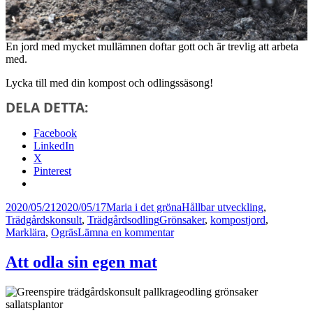
En jord med mycket mullämnen doftar gott och är trevlig att arbeta
med.
Lycka till med din kompost och odlingssäsong!
DELA DETTA:
Facebook
LinkedIn
X
Pinterest
Postat
Författare
Kategorier
2020/05/21
2020/05/17
Maria i det gröna
Hållbar utveckling
,
Taggar
Trädgårdskonsult
,
Trädgårdsodling
Grönsaker
,
kompostjord
,
till
Marklära
,
Ogräs
Lämna en kommentar
Hur
funkar
Att odla sin egen mat
kompost?