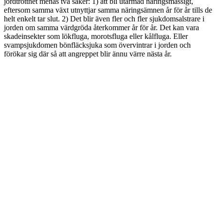
jordtrötthet menas två saker: 1) att bli utarmad näringsmässigt,
eftersom samma växt utnyttjar samma näringsämnen år för år tills de
helt enkelt tar slut. 2) Det blir även fler och fler sjukdomsalstrare i
jorden om samma värdgröda återkommer år för år. Det kan vara
skadeinsekter som lökfluga, morotsfluga eller kålfluga. Eller
svampsjukdomen bönfläcksjuka som övervintrar i jorden och
förökar sig där så att angreppet blir ännu värre nästa år.