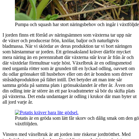
Pumpa och squash har stort näringsbehov och ingår i växtföljden
I jorden finns ett förråd av näringsämnen som växterna tar upp när
de växer och producerar frön, knölar, baljor och naturligtvis
bladmassa. När vi skördar av deras produktion tar vi bort näringen
som härstammar ur jorden. Ett grönsaksland kräver därför mycket
mera näring än en perennrabatt där växterna står kvar år från år och
där växtdelar förmultnar varje höst. Växelbruk är en odlingsmetod
med urgamla rötter som är grunden till en lyckad odling, oavsett om
du odlar grönsaker till husbehov eller om det är bonden som driver
stråsädsproduktion på fältet intill. Det betyder att man inte sår
samma gröda på samma plats i grönsakslandet år efter år. Även om
din odling inte är större än ett par kvadratmeter så bör du skifta plats
på växterna. Det enda undantaget är odling i krukor där man byter ut
all jord varje år.
Potatis är en gröda som lätt får skorv och dålig smak om den göds
växtföljden.
Vinsten med växelbruk är att jorden inte riskerar jordtrötthet. Med