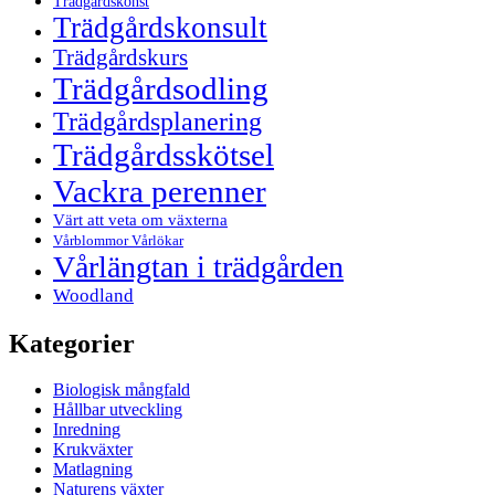
Trädgårdskonst
Trädgårdskonsult
Trädgårdskurs
Trädgårdsodling
Trädgårdsplanering
Trädgårdsskötsel
Vackra perenner
Värt att veta om växterna
Vårblommor Vårlökar
Vårlängtan i trädgården
Woodland
Kategorier
Biologisk mångfald
Hållbar utveckling
Inredning
Krukväxter
Matlagning
Naturens växter