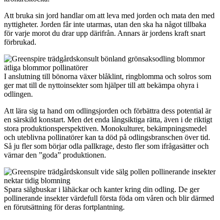
Att bruka sin jord handlar om att leva med jorden och mata den med
nyttigheter. Jorden får inte utarmas, utan den ska ha något tillbaka
för varje morot du drar upp därifrån. Annars är jordens kraft snart
förbrukad.
I anslutning till bönorna växer blåklint, ringblomma och solros som
ger mat till de nyttoinsekter som hjälper till att bekämpa ohyra i
odlingen.
Att lära sig ta hand om odlingsjorden och förbättra dess potential är
en särskild konstart. Men det enda långsiktiga rätta, även i de riktigt
stora produktionsperspektiven. Monokulturer, bekämpningsmedel
och uteblivna pollinatörer kan ta död på odlingsbranschen över tid.
Så ju fler som börjar odla pallkrage, desto fler som ifrågasätter och
värnar den ”goda” produktionen.
Spara sälgbuskar i lähäckar och kanter kring din odling. De ger
pollinerande insekter värdefull första föda om våren och blir därmed
en förutsättning för deras fortplantning.