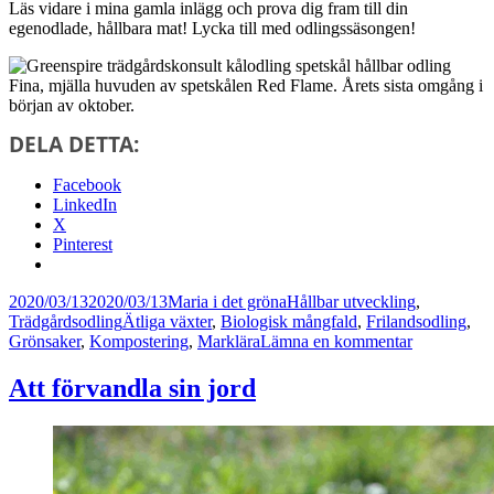
Läs vidare i mina gamla inlägg och prova dig fram till din
egenodlade, hållbara mat! Lycka till med odlingssäsongen!
Fina, mjälla huvuden av spetskålen Red Flame. Årets sista omgång i
början av oktober.
DELA DETTA:
Facebook
LinkedIn
X
Pinterest
Postat
Författare
Kategorier
2020/03/13
2020/03/13
Maria i det gröna
Hållbar utveckling
,
Taggar
Trädgårdsodling
Ätliga växter
,
Biologisk mångfald
,
Frilandsodling
,
till
Grönsaker
,
Kompostering
,
Marklära
Lämna en kommentar
Att
odla
Att förvandla sin jord
sin
egen
mat