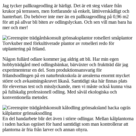
Jag tycker pallkrageodling är härligt. Det är ett steg vidare från
krukor på terrassen, men fortfarande så enkelt, lättöverskådligt och
hanterbart. Du behöver inte mer än en pallkrageodling på 0,96 m2
för att på allvar bli biten av odlingslyckan. Och sen vill man bara ha
mer och mer!
Torvkuber med förkultiverade plantor av rotselleri redo för
utplantering på friland.
Någon fullärd odlare kommer jag aldrig att bli. Har min egen
hobbyträdgård med odlingsbänkar, bärväxter och fruktträd där jag
experimenterar en del. Som produktionsansvarig för
frilandsodlingen på en naturbruksskola är arealerna enormt mycket
större och avkastningskravet likaså. Samtidigt ska här finnas plats
för elevernas test och misslyckande, men vi måste också kunna visa
på fullskalig professionell odling. Med såväl ekologiska och
konventionella metoder.
En del handarbete blir det även i större odlingar. Mellan kålplantorna
i raden hackas ogräset för hand samtidigt som man kontrollerar att
plantorna är fria från larver och annan ohyra.