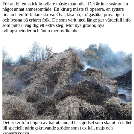
För att bli en skicklig odlare måste man odla. Det är inte svårare än
något annat ämnesområde. En kirurg måste få operera, en ryttare
rida och en författare skriva. Öva, läsa på, ifrågasätta, prova igen
och lyssna på erfaret folk. De som varit med länge ger värdefull info
som puttar iväg dig ett extra steg. Mot nya grödor, nya
odlingsmetoder och ännu mer nyfikenhet.
Det ryker från högen av halmblandad hästgödsel som ska ut på fältet
till speciellt näringskrävande grödor som t ex kål, majs och
kronärtskocka.