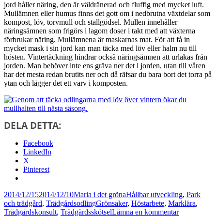
jord håller näring, den är väldränerad och fluffig med mycket luft.
Mullämnen eller humus finns det gott om i nedbrutna växtdelar som
kompost, löv, torvmull och stallgödsel. Mullen innehåller
näringsämnen som frigörs i lagom doser i takt med att växterna
förbrukar näring. Mullämnena är maskarnas mat. För att få in
mycket mask i sin jord kan man täcka med löv eller halm nu till
hösten. Vintertäckning hindrar också näringsämnen att urlakas från
jorden. Man behöver inte ens gräva ner det i jorden, utan till våren
har det mesta redan brutits ner och då räfsar du bara bort det torra på
ytan och lägger det ett varv i komposten.
DELA DETTA:
Facebook
LinkedIn
X
Pinterest
Postat
Författare
Kategorier
2014/12/15
2014/12/10
Maria i det gröna
Hållbar utveckling
,
Park
Taggar
och trädgård
,
Trädgårdsodling
Grönsaker
,
Höstarbete
,
Marklära
,
till
Trädgårdskonsult
,
Trädgårdsskötsel
Lämna en kommentar