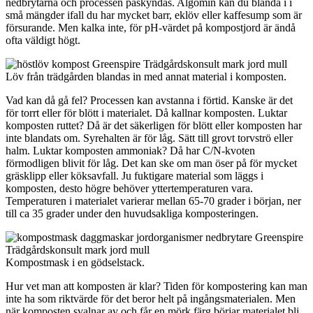
nedbrytarna och processen påskyndas. Algomin kan du blanda i i
små mängder ifall du har mycket barr, eklöv eller kaffesump som är
försurande. Men kalka inte, för pH-värdet på kompostjord är ändå
ofta väldigt högt.
Löv från trädgården blandas in med annat material i komposten.
Vad kan då gå fel? Processen kan avstanna i förtid. Kanske är det
för torrt eller för blött i materialet. Då kallnar komposten. Luktar
komposten ruttet? Då är det säkerligen för blött eller komposten har
inte blandats om. Syrehalten är för låg. Sätt till grovt torvströ eller
halm. Luktar komposten ammoniak? Då har C/N-kvoten
förmodligen blivit för låg. Det kan ske om man öser på för mycket
gräsklipp eller köksavfall. Ju fuktigare material som läggs i
komposten, desto högre behöver yttertemperaturen vara.
Temperaturen i materialet varierar mellan 65-70 grader i början, ner
till ca 35 grader under den huvudsakliga komposteringen.
Kompostmask i en gödselstack.
Hur vet man att komposten är klar? Tiden för kompostering kan man
inte ha som riktvärde för det beror helt på ingångsmaterialen. Men
när komposten svalnar av och får en mörk färg börjar materialet bli