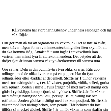
Kålväxterna har stort näringsbehov under hela säsongen och li
växtföljden.
Hur gör man då för att organisera en växtföljd? Det är inte så svårt,
men kräver någon form av minnesanteckning eller liten skylt för att
du ska komma ihåg. Antalet fält som ingår i ett växelbruk kan
variera, men minst fyra är att rekommendera. Det betyder att det
dröjer fyra år innan samma växttyp återkommer till samma ruta.
Gör så här: Dela in din odlingsyta i fyra olika kvarter. Rita upp
odlingen med de olika kvarteren på ett papper. Har du fyra
odlingslådor eller -bäddar är det enkelt.
Skifte nr 1
tillhör växterna
med stort näringsbehov, t ex kålväxter, purjolök, vitlök, selleri, gurka
och squash. Jorden i skifte 1 fylls årligen på med mycket näring och
gödsel (gräsklipp, kompostjord, stallgödsel).
Skifte 2
är för växter
med måttligt näringsbehov: dill, persilja, sallat, vanlig lök och
rotfrukter. Jorden gödslas måttligt med t ex kompostjord.
Skifte 3
är
växter med litet näringsbehov, som potatis. Här behöver du inte
tillföra så mycket gödsel.
Skifte 4
är till för växterna som skaffar sin