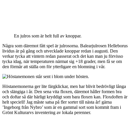
En julros som är helt full av knoppar.
Några som däremot fått spel är julrosorna. Balearjulrosen Helleborus
lividus är på gång och utvecklade knoppar redan i augusti. Den
verkar tycka att vintern redan passerat och det kan man ju förvisso
tycka idag, när temperaturen närmat sig +18 grader, men få se om
den förmår att ställa om för ytterligare en blomning i vår.
Höstanemonerna ger lite färgklickar, men har blivit bedrövligt långa
och slängiga i år. Den sena vita floxen, däremot håller formen bra
och doftar så där härligt kryddigt som bara floxen kan. Floxdoften är
helt speciell! Jag måste satsa på fler sorter till nästa år! gärna
’Ingeborg från Nybro’ som är en gammal sort som kommit fram i
Grönt Kulturarvs inventering av lokala perenner.