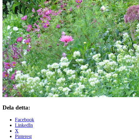
Dela detta:
Facebook
LinkedIn
X
Pinterest