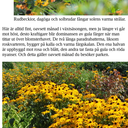
Rudbeckior, dagöga och solbrudar fångar solens varma strålar.
Här är alltid fint, oavsett månad i växtsäsongen, men ju längre vi går
mot höst, desto kraftigare blir dominansen av gula färger när man
tittar ut över blomsterhavet. De två långa paradrabatterna, liksom
roskvarteren, bygger på kalla och varma färgskalan. Den ena halvan
är uppbyggd mot rosa och blått, den andra tar fasta på gula och röda
nyanser. Och detta gäller oavsett månad du besöker parken.