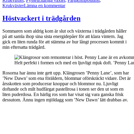
Krukväxter
,
Pyssel
Ettåriga växter
,
Färgkomposition
,
till
Krukväxter
Lämna en kommentar
Återvinn
julstjärnan
Höstvackert i trädgården
till
nyår!
Sommaren som aldrig kom är slut och växterna i trädgården håller
på att samla ihop sina sista energidepåer för att klara vintern. Jag
gick en liten runda för att stämma av hur långt processen kommit i
min eftersatta trädgård.
Helt perfekt i formen och med en ljuvligt mjuk doft. ’Penny Lan
Rosorna har ännu inte gett upp. Klängrosen ’Penny Lane’, som har
’New Dawn’ som ena föräldern, blommar oförskräckt vidare. Det är
årsskotten som producerar knoppar och blommor nu. Ljuvligt
doftande och milt hudfärgat pastellrosa i tonen ser den ut som en
liten puderdosa. En härlig ros som har visat sig vara ganska frisk
dessutom. Ännu ingen mjöldagg som ’New Dawn’ lätt drabbas av.