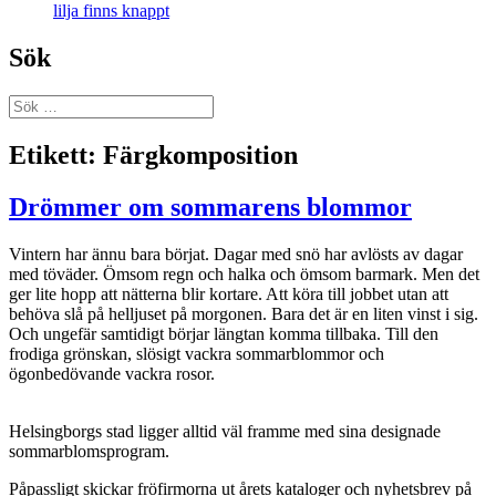
lilja finns knappt
Sök
Sök
efter:
Etikett:
Färgkomposition
Drömmer om sommarens blommor
Vintern har ännu bara börjat. Dagar med snö har avlösts av dagar
med töväder. Ömsom regn och halka och ömsom barmark. Men det
ger lite hopp att nätterna blir kortare. Att köra till jobbet utan att
behöva slå på helljuset på morgonen. Bara det är en liten vinst i sig.
Och ungefär samtidigt börjar längtan komma tillbaka. Till den
frodiga grönskan, slösigt vackra sommarblommor och
ögonbedövande vackra rosor.
Helsingborgs stad ligger alltid väl framme med sina designade
sommarblomsprogram.
Påpassligt skickar fröfirmorna ut årets kataloger och nyhetsbrev på