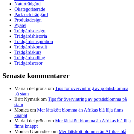
Naturträdgård
Okategoriserade
Park och trädgård
Produktdesign
Pyssel
Trädgårdsdesign
Trädgårdshistoria
Trädgårdsinspiration
Trädgårdskonsult
Trädgårdskurs
Trädgårdsodling
Trädgårdsresor
Senaste kommentarer
Maria i det gröna
om
Tips för övervintring av potatisblomma
på stam
Britt Nymark
om
Tips för övervintring av potatisblomma på
stam
Monica
om
Mer lättskött blomma än Afrikas blå lilja finns
knappt
Maria i det gröna
om
Mer lättskött blomma än Afrikas blå lilja
finns knappt
Monica Gramadies
om
Mer lättskött blomma än Afrikas blå