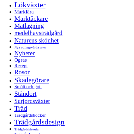
Lökväxter
Marklära
Marktäckare
Matlagning
medelhavsträdgård
Naturens skönhet
Nya odlingsvärda arter
Nyheter
Ogräs
Recept
Rosor
Skadegörare
Smått och gott
Ståndort
Surjordsväxter
Träd
Trädgårdsböcker
Trädgårdsdesign
Trädgårdshistoria