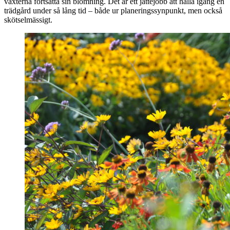
växterna fortsätta sin blomning. Det är ett jättejobb att hålla igång en
trädgård under så lång tid – både ur planeringssynpunkt, men också
skötselmässigt.