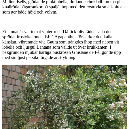
Million Bells, glödande praktlobelia, doftande chokladblomma plus
knallröda bägarrankor på spaljé ihop med den roströda smällspirean
som ger både höjd och volym.
Ett annat år var temat vinterfrost. Då fick olivträden sätta den
spröda, frostvita tonen. Isblå Agapanthus förstärker den kalla
känslan, vibrerande vita Gaura som trängdes ihop med näpen vit
lobelia och ljusgul Lantana som vällde ut över krukkanten. I
bakgrunden mjukar härliga buskrosen Ghislane de Féligonde upp
med sin ljust persikofärgade anstrykning.