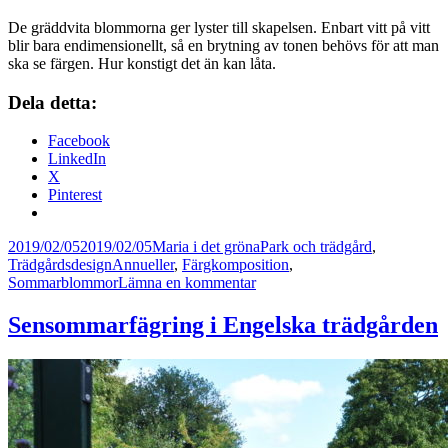
De gräddvita blommorna ger lyster till skapelsen. Enbart vitt på vitt
blir bara endimensionellt, så en brytning av tonen behövs för att man
ska se färgen. Hur konstigt det än kan låta.
Dela detta:
Facebook
LinkedIn
X
Pinterest
Postat
Författare
Kategorier
2019/02/05
2019/02/05
Maria i det gröna
Park och trädgård
,
Taggar
Trädgårdsdesign
Annueller
,
Färgkomposition
,
till
Sommarblommor
Lämna en kommentar
Drömmer
om
Sensommarfägring i Engelska trädgården
sommarens
blommor