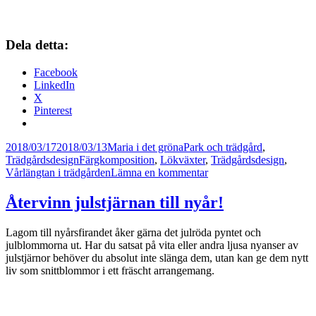
Dela detta:
Facebook
LinkedIn
X
Pinterest
Postat
Författare
Kategorier
2018/03/17
2018/03/13
Maria i det gröna
Park och trädgård
,
Taggar
Trädgårdsdesign
Färgkomposition
,
Lökväxter
,
Trädgårdsdesign
,
till
Vårlängtan i trädgården
Lämna en kommentar
Tulpanmani
i
Återvinn julstjärnan till nyår!
maj
Lagom till nyårsfirandet åker gärna det julröda pyntet och
julblommorna ut. Har du satsat på vita eller andra ljusa nyanser av
julstjärnor behöver du absolut inte slänga dem, utan kan ge dem nytt
liv som snittblommor i ett fräscht arrangemang.