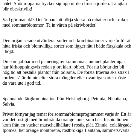
nätet. Snödropparna trycker sig upp ur den frusna jorden. Längtan
blir obeskrivlig!
Vad gör man då? Det är bara att börja skissa på rabatter och krukor
med sommarblommor. Ta in våren på skrivbordet!
Den organiserade utvärderar sorter och kombinationer varje år för att
hitta friska och blomvilliga sorter som ligger rätt i både färgskala och
i höjd.
Du som jobbar med planering av kommunala annuellplanteringar
har förhoppningsvis redan gjort klart jobbet. För nu börjar det bli
hög tid att beställa plantor från odlarna. De första fröerna ska strax i
jorden, så är du ute efter stora mängder eller ovanliga sorter måste
du vara ute i god tid.
Spännande färgkombination från Helsingborg. Petunia, Nicotiana,
Salvia.
Privat förnyar jag temat för sommarblomsprogrammet varje år. Ett år
var det rostigt med brunbrända orange toner som bas. Inspirationen
kom från en vacker marschallhållare i rostig plåt. Zinnia, colafärgade
Ipomea, het orange montbretia, rostbrokiga Lantana, sammetssvarta