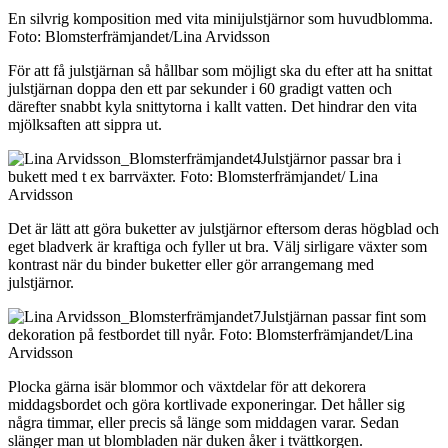
En silvrig komposition med vita minijulstjärnor som huvudblomma.
Foto: Blomsterfrämjandet/Lina Arvidsson
För att få julstjärnan så hållbar som möjligt ska du efter att ha snittat
julstjärnan doppa den ett par sekunder i 60 gradigt vatten och
därefter snabbt kyla snittytorna i kallt vatten. Det hindrar den vita
mjölksaften att sippra ut.
Julstjärnor passar bra i
bukett med t ex barrväxter. Foto: Blomsterfrämjandet/ Lina
Arvidsson
Det är lätt att göra buketter av julstjärnor eftersom deras högblad och
eget bladverk är kraftiga och fyller ut bra. Välj sirligare växter som
kontrast när du binder buketter eller gör arrangemang med
julstjärnor.
Julstjärnan passar fint som
dekoration på festbordet till nyår. Foto: Blomsterfrämjandet/Lina
Arvidsson
Plocka gärna isär blommor och växtdelar för att dekorera
middagsbordet och göra kortlivade exponeringar. Det håller sig
några timmar, eller precis så länge som middagen varar. Sedan
slänger man ut blombladen när duken åker i tvättkorgen.