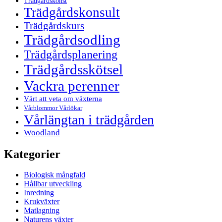
Trädgårdskonst
Trädgårdskonsult
Trädgårdskurs
Trädgårdsodling
Trädgårdsplanering
Trädgårdsskötsel
Vackra perenner
Värt att veta om växterna
Vårblommor Vårlökar
Vårlängtan i trädgården
Woodland
Kategorier
Biologisk mångfald
Hållbar utveckling
Inredning
Krukväxter
Matlagning
Naturens växter