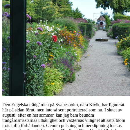
Den Engelska trädgården på Svabesholm, nära Kivik, har figurerat
här på sidan förut, men inte så sent porträtterad som nu. I slutet av
augusti, efter en het sommar, kan jag bara beundra
trädgårdsmästarnas uthållighet och växternas villighet att sätta blom
trots tuffa förhållanden. Genom putsning och nerklippning lockas