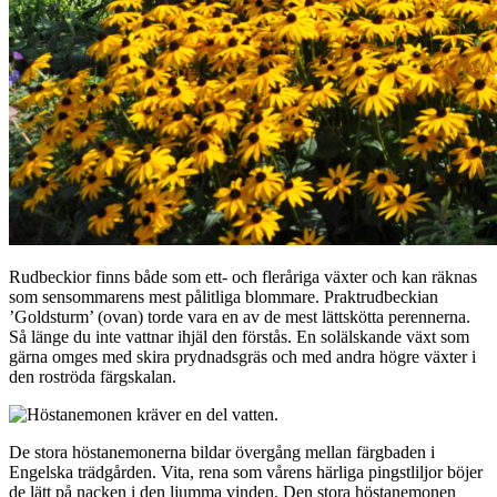
Rudbeckior finns både som ett- och fleråriga växter och kan räknas
som sensommarens mest pålitliga blommare. Praktrudbeckian
’Goldsturm’ (ovan) torde vara en av de mest lättskötta perennerna.
Så länge du inte vattnar ihjäl den förstås. En solälskande växt som
gärna omges med skira prydnadsgräs och med andra högre växter i
den roströda färgskalan.
De stora höstanemonerna bildar övergång mellan färgbaden i
Engelska trädgården. Vita, rena som vårens härliga pingstliljor böjer
de lätt på nacken i den ljumma vinden. Den stora höstanemonen