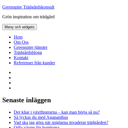
Hoppa
Greenspire Trädgårdskonsult
till
Grön inspiration om trädgård
innehåll
Meny och widgets
Hem
Om Oss
Greenspire tjänster
Trädgårdsblogg
Kontakt
Referenser från kunder
Facebook
LinkedIn
Twitter
Instagram
Senaste inläggen
Det kliar i växtfingrarna – kan man börja så nu?
Så lyckas du med Agapanthus
Vad ska jag göra när sniglarna invaderar trädgården?
Odla växter för humlorna