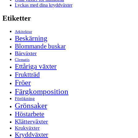
Lyckas med dina kryddväxter
Etiketter
Arkitektur
Beskärning
Blommande buskar
Bärväxter
Clematis
Ettåriga växter
Fruktträd
Fröer
Färgkomposition
Förökning
Grönsaker
Höstarbete
Klätterväxter
Krukväxter
Kryddväxter