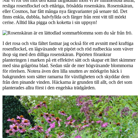
När vi rör oss mot den kalla färgskalan möts vi av himmelsblå astrar,
resliga rosenflockel och ettåriga, frösådda rosenskära. Rosenskäran,
eller Cosmos, har fått många nya färgvarianter på senare tid. Det
finns enkla, dubbla, halvfyllda och färger från rent vitt till mörkt
cerise. Alltid lika pigga och koketta i sin uppsyn!
I det rosa och vita fältet fastnar jag också för ett avsnitt med kraftiga
rosenflockel, en lågväxande vit pipört och röd rudbeckia som väver
ihop sig med den dilliga rosenskäran. Pipörten förankrar
planteringen i marken på ett effektivt sätt och skapar ett litet skimmer
med sina grågröna blad. Sedan står de mer högväxande blommorna
för rörelsen. Notera även den lilla snutten av mörkgrön häck i
bakgrunden som sätter ramarna för växtligheten och skyddar dem
från den pinande vinden. Häckarna är grunden till allt, och det som
planterades allra först i den engelska trädgården.