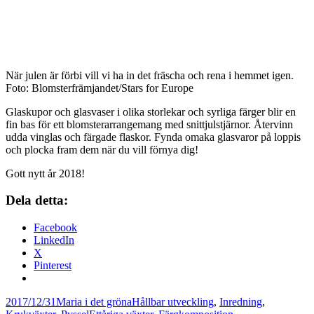
När julen är förbi vill vi ha in det fräscha och rena i hemmet igen.
Foto: Blomsterfrämjandet/Stars for Europe
Glaskupor och glasvaser i olika storlekar och syrliga färger blir en
fin bas för ett blomsterarrangemang med snittjulstjärnor. Återvinn
udda vinglas och färgade flaskor. Fynda omaka glasvaror på loppis
och plocka fram dem när du vill förnya dig!
Gott nytt år 2018!
Dela detta:
Facebook
LinkedIn
X
Pinterest
Postat
Författare
Kategorier
2017/12/31
Maria i det gröna
Hållbar utveckling
,
Inredning
,
Taggar