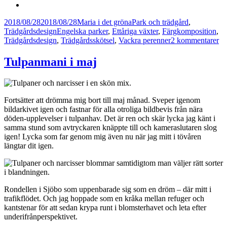
Postat
Författare
Kategorier
2018/08/28
2018/08/28
Maria i det gröna
Park och trädgård
,
Taggar
Trädgårdsdesign
Engelska parker
,
Ettåriga växter
,
Färgkomposition
,
till
Trädgårdsdesign
,
Trädgårdsskötsel
,
Vackra perenner
2 kommentarer
Se
i
Tulpanmani i maj
En
tr
Fortsätter att drömma mig bort till maj månad. Sveper igenom
bildarkivet igen och fastnar för alla otroliga bildbevis från nära
döden-upplevelser i tulpanhav. Det är ren och skär lycka jag känt i
samma stund som avtryckaren knäppte till och kameraslutaren slog
igen! Lycka som far genom mig även nu när jag mitt i tövåren
längtar dit igen.
Rondellen i Sjöbo som uppenbarade sig som en dröm – där mitt i
trafikflödet. Och jag hoppade som en kråka mellan refuger och
kantstenar för att sedan krypa runt i blomsterhavet och leta efter
underifrånperspektivet.