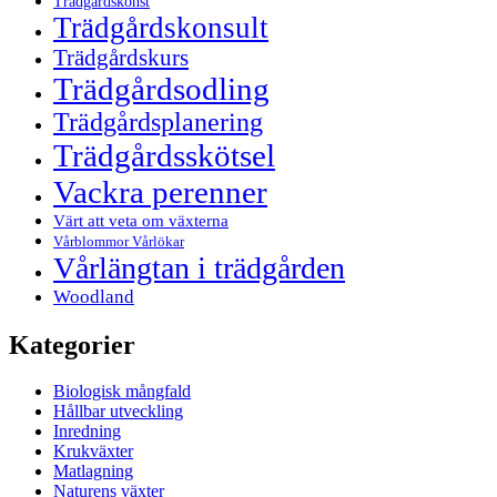
Trädgårdskonst
Trädgårdskonsult
Trädgårdskurs
Trädgårdsodling
Trädgårdsplanering
Trädgårdsskötsel
Vackra perenner
Värt att veta om växterna
Vårblommor Vårlökar
Vårlängtan i trädgården
Woodland
Kategorier
Biologisk mångfald
Hållbar utveckling
Inredning
Krukväxter
Matlagning
Naturens växter