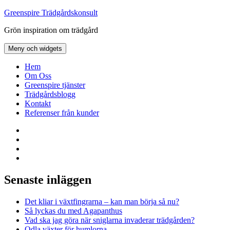
Hoppa
Greenspire Trädgårdskonsult
till
Grön inspiration om trädgård
innehåll
Meny och widgets
Hem
Om Oss
Greenspire tjänster
Trädgårdsblogg
Kontakt
Referenser från kunder
Facebook
LinkedIn
Twitter
Instagram
Senaste inläggen
Det kliar i växtfingrarna – kan man börja så nu?
Så lyckas du med Agapanthus
Vad ska jag göra när sniglarna invaderar trädgården?
Odla växter för humlorna