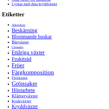
Lyckas med dina kryddväxter
Etiketter
Arkitektur
Beskärning
Blommande buskar
Bärväxter
Clematis
Ettåriga växter
Fruktträd
Fröer
Färgkomposition
Förökning
Grönsaker
Höstarbete
Klätterväxter
Krukväxter
Kryddväxter