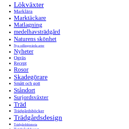
Lökväxter
Marklära
Marktäckare
Matlagning
medelhavsträdgård
Naturens skönhet
Nya odlingsvärda arter
Nyheter
Ogräs
Recept
Rosor
Skadegörare
Smått och gott
Ståndort
Surjordsväxter
Träd
Trädgårdsböcker
Trädgårdsdesign
Trädgårdshistoria