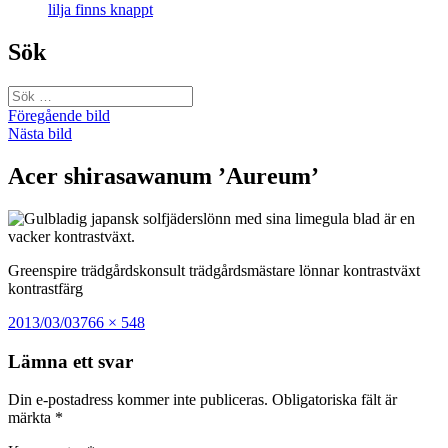
lilja finns knappt
Sök
Sök
efter:
Föregående bild
Nästa bild
Acer shirasawanum ’Aureum’
Greenspire trädgårdskonsult trädgårdsmästare lönnar kontrastväxt
kontrastfärg
Postat
Full
2013/03/03
766 × 548
storlek
Lämna ett svar
Din e-postadress kommer inte publiceras.
Obligatoriska fält är
märkta
*