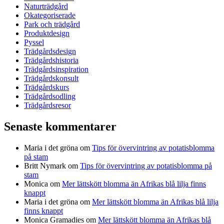
Naturträdgård
Okategoriserade
Park och trädgård
Produktdesign
Pyssel
Trädgårdsdesign
Trädgårdshistoria
Trädgårdsinspiration
Trädgårdskonsult
Trädgårdskurs
Trädgårdsodling
Trädgårdsresor
Senaste kommentarer
Maria i det gröna
om
Tips för övervintring av potatisblomma
på stam
Britt Nymark
om
Tips för övervintring av potatisblomma på
stam
Monica
om
Mer lättskött blomma än Afrikas blå lilja finns
knappt
Maria i det gröna
om
Mer lättskött blomma än Afrikas blå lilja
finns knappt
Monica Gramadies
om
Mer lättskött blomma än Afrikas blå