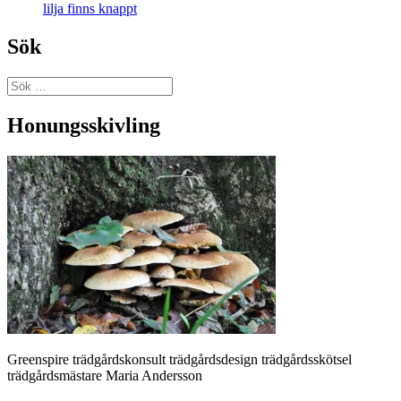
lilja finns knappt
Sök
Sök
efter:
Blogg
Honungsskivling
Greenspire trädgårdskonsult trädgårdsdesign trädgårdsskötsel
trädgårdsmästare Maria Andersson