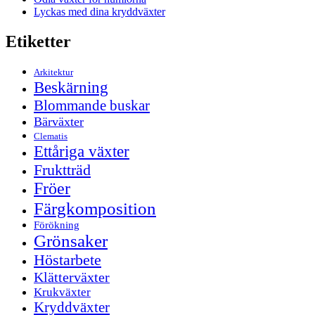
Lyckas med dina kryddväxter
Etiketter
Arkitektur
Beskärning
Blommande buskar
Bärväxter
Clematis
Ettåriga växter
Fruktträd
Fröer
Färgkomposition
Förökning
Grönsaker
Höstarbete
Klätterväxter
Krukväxter
Kryddväxter