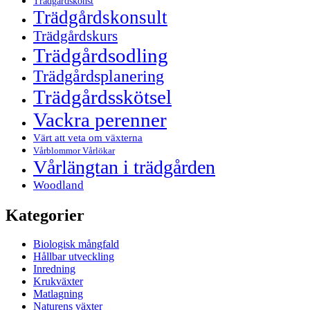
Trädgårdskonst
Trädgårdskonsult
Trädgårdskurs
Trädgårdsodling
Trädgårdsplanering
Trädgårdsskötsel
Vackra perenner
Värt att veta om växterna
Vårblommor Vårlökar
Vårlängtan i trädgården
Woodland
Kategorier
Biologisk mångfald
Hållbar utveckling
Inredning
Krukväxter
Matlagning
Naturens växter