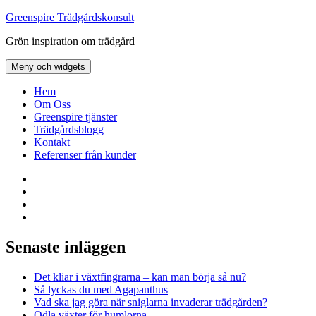
Hoppa
Greenspire Trädgårdskonsult
till
Grön inspiration om trädgård
innehåll
Meny och widgets
Hem
Om Oss
Greenspire tjänster
Trädgårdsblogg
Kontakt
Referenser från kunder
Facebook
LinkedIn
Twitter
Instagram
Senaste inläggen
Det kliar i växtfingrarna – kan man börja så nu?
Så lyckas du med Agapanthus
Vad ska jag göra när sniglarna invaderar trädgården?
Odla växter för humlorna