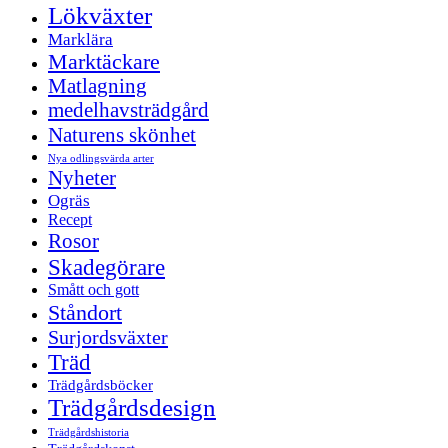
Lökväxter
Marklära
Marktäckare
Matlagning
medelhavsträdgård
Naturens skönhet
Nya odlingsvärda arter
Nyheter
Ogräs
Recept
Rosor
Skadegörare
Smått och gott
Ståndort
Surjordsväxter
Träd
Trädgårdsböcker
Trädgårdsdesign
Trädgårdshistoria