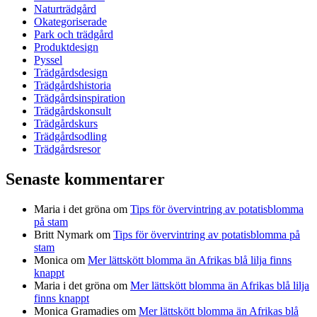
Naturträdgård
Okategoriserade
Park och trädgård
Produktdesign
Pyssel
Trädgårdsdesign
Trädgårdshistoria
Trädgårdsinspiration
Trädgårdskonsult
Trädgårdskurs
Trädgårdsodling
Trädgårdsresor
Senaste kommentarer
Maria i det gröna
om
Tips för övervintring av potatisblomma
på stam
Britt Nymark
om
Tips för övervintring av potatisblomma på
stam
Monica
om
Mer lättskött blomma än Afrikas blå lilja finns
knappt
Maria i det gröna
om
Mer lättskött blomma än Afrikas blå lilja
finns knappt
Monica Gramadies
om
Mer lättskött blomma än Afrikas blå