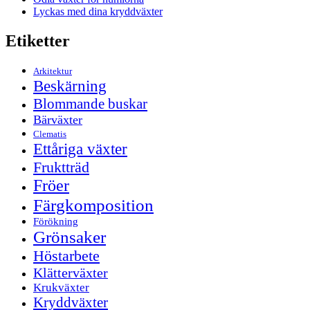
Lyckas med dina kryddväxter
Etiketter
Arkitektur
Beskärning
Blommande buskar
Bärväxter
Clematis
Ettåriga växter
Fruktträd
Fröer
Färgkomposition
Förökning
Grönsaker
Höstarbete
Klätterväxter
Krukväxter
Kryddväxter