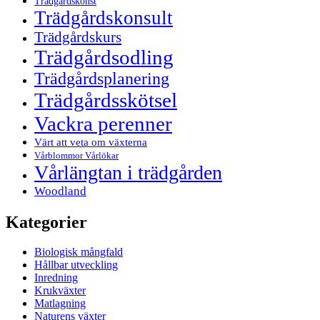
Trädgårdskonst
Trädgårdskonsult
Trädgårdskurs
Trädgårdsodling
Trädgårdsplanering
Trädgårdsskötsel
Vackra perenner
Värt att veta om växterna
Vårblommor Vårlökar
Vårlängtan i trädgården
Woodland
Kategorier
Biologisk mångfald
Hållbar utveckling
Inredning
Krukväxter
Matlagning
Naturens växter