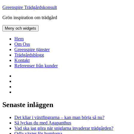
Hoppa
Greenspire Trädgårdskonsult
till
Grön inspiration om trädgård
innehåll
Meny och widgets
Hem
Om Oss
Greenspire tjänster
Trädgårdsblogg
Kontakt
Referenser från kunder
Facebook
LinkedIn
Twitter
Instagram
Senaste inläggen
Det kliar i växtfingrarna – kan man börja så nu?
Så lyckas du med Agapanthus
Vad ska jag göra när sniglarna invaderar trädgården?
Odla växter för humlorna