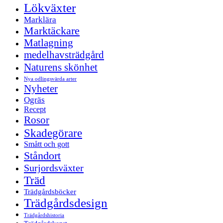
Lökväxter
Marklära
Marktäckare
Matlagning
medelhavsträdgård
Naturens skönhet
Nya odlingsvärda arter
Nyheter
Ogräs
Recept
Rosor
Skadegörare
Smått och gott
Ståndort
Surjordsväxter
Träd
Trädgårdsböcker
Trädgårdsdesign
Trädgårdshistoria