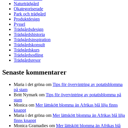
Naturträdgård
Okategoriserade
Park och trädgård
Produktdesign
Pyssel
Trädgårdsdesign
Trädgårdshistoria
Trädgårdsinspiration
Trädgårdskonsult
Trädgårdskurs
Trädgårdsodling
Trädgårdsresor
Senaste kommentarer
Maria i det gröna
om
Tips för övervintring av potatisblomma
på stam
Britt Nymark
om
Tips för övervintring av potatisblomma på
stam
Monica
om
Mer lättskött blomma än Afrikas blå lilja finns
knappt
Maria i det gröna
om
Mer lättskött blomma än Afrikas blå lilja
finns knappt
Monica Gramadies
om
Mer lättskött blomma än Afrikas blå