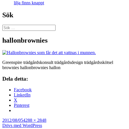
lilja finns knappt
Sök
Sök
efter:
Blogg
hallonbrownies
Greenspire trädgårdskonsult trädgårdsdesign trädgårdsskötsel
brownies hallonbrownies hallon
Dela detta:
Facebook
LinkedIn
X
Pinterest
Postat
Full
2012/08/05
4288 × 2848
storlek
Drivs med WordPress