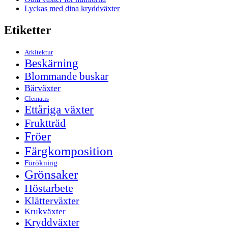
Lyckas med dina kryddväxter
Etiketter
Arkitektur
Beskärning
Blommande buskar
Bärväxter
Clematis
Ettåriga växter
Fruktträd
Fröer
Färgkomposition
Förökning
Grönsaker
Höstarbete
Klätterväxter
Krukväxter
Kryddväxter