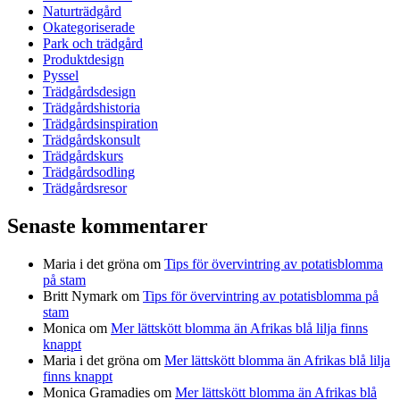
Naturträdgård
Okategoriserade
Park och trädgård
Produktdesign
Pyssel
Trädgårdsdesign
Trädgårdshistoria
Trädgårdsinspiration
Trädgårdskonsult
Trädgårdskurs
Trädgårdsodling
Trädgårdsresor
Senaste kommentarer
Maria i det gröna
om
Tips för övervintring av potatisblomma
på stam
Britt Nymark
om
Tips för övervintring av potatisblomma på
stam
Monica
om
Mer lättskött blomma än Afrikas blå lilja finns
knappt
Maria i det gröna
om
Mer lättskött blomma än Afrikas blå lilja
finns knappt
Monica Gramadies
om
Mer lättskött blomma än Afrikas blå