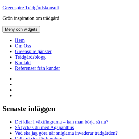
Hoppa
Greenspire Trädgårdskonsult
till
Grön inspiration om trädgård
innehåll
Meny och widgets
Hem
Om Oss
Greenspire tjänster
Trädgårdsblogg
Kontakt
Referenser från kunder
Facebook
LinkedIn
Twitter
Instagram
Senaste inläggen
Det kliar i växtfingrarna – kan man börja så nu?
Så lyckas du med Agapanthus
Vad ska jag göra när sniglarna invaderar trädgården?
Odla växter för humlorna