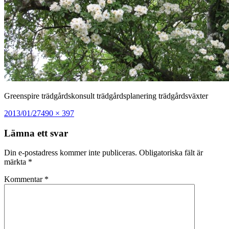
Greenspire trädgårdskonsult trädgårdsplanering trädgårdsväxter
Postat
Full
2013/01/27
490 × 397
storlek
Lämna ett svar
Din e-postadress kommer inte publiceras.
Obligatoriska fält är
märkta
*
Kommentar
*