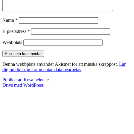
Namn
*
E-postadress
*
Webbplats
Denna webbplats använder Akismet för att minska skräppost.
Lär
dig om hur din kommentarsdata bearbetas
.
Inläggsnavigering
Publicerat i
Rosa helenae
Drivs med WordPress