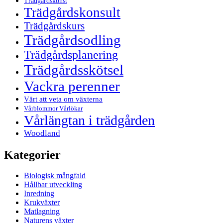
Trädgårdskonst
Trädgårdskonsult
Trädgårdskurs
Trädgårdsodling
Trädgårdsplanering
Trädgårdsskötsel
Vackra perenner
Värt att veta om växterna
Vårblommor Vårlökar
Vårlängtan i trädgården
Woodland
Kategorier
Biologisk mångfald
Hållbar utveckling
Inredning
Krukväxter
Matlagning
Naturens växter