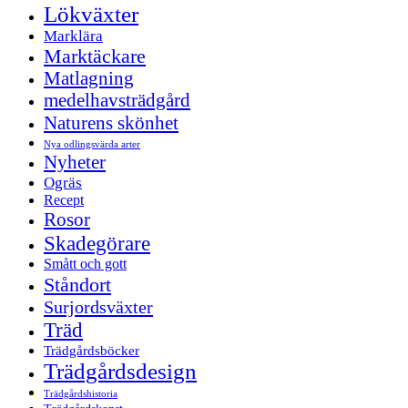
Lökväxter
Marklära
Marktäckare
Matlagning
medelhavsträdgård
Naturens skönhet
Nya odlingsvärda arter
Nyheter
Ogräs
Recept
Rosor
Skadegörare
Smått och gott
Ståndort
Surjordsväxter
Träd
Trädgårdsböcker
Trädgårdsdesign
Trädgårdshistoria