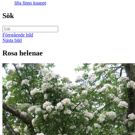
lilja finns knappt
Sök
Sök
efter:
Föregående bild
Nästa bild
Rosa helenae