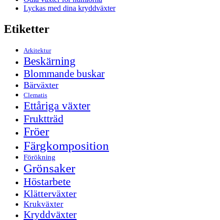
Lyckas med dina kryddväxter
Etiketter
Arkitektur
Beskärning
Blommande buskar
Bärväxter
Clematis
Ettåriga växter
Fruktträd
Fröer
Färgkomposition
Förökning
Grönsaker
Höstarbete
Klätterväxter
Krukväxter
Kryddväxter