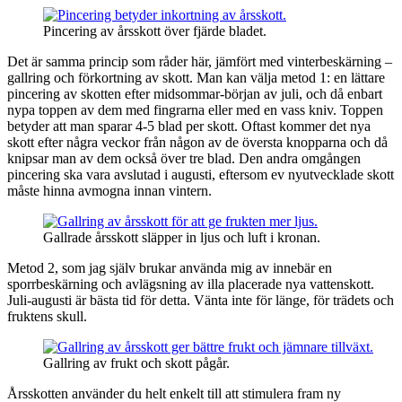
Pincering av årsskott över fjärde bladet.
Det är samma princip som råder här, jämfört med vinterbeskärning –
gallring och förkortning av skott. Man kan välja metod 1: en lättare
pincering av skotten efter midsommar-början av juli, och då enbart
nypa toppen av dem med fingrarna eller med en vass kniv. Toppen
betyder att man sparar 4-5 blad per skott. Oftast kommer det nya
skott efter några veckor från någon av de översta knopparna och då
knipsar man av dem också över tre blad. Den andra omgången
pincering ska vara avslutad i augusti, eftersom ev nyutvecklade skott
måste hinna avmogna innan vintern.
Gallrade årsskott släpper in ljus och luft i kronan.
Metod 2, som jag själv brukar använda mig av innebär en
sporrbeskärning och avlägsning av illa placerade nya vattenskott.
Juli-augusti är bästa tid för detta. Vänta inte för länge, för trädets och
fruktens skull.
Gallring av frukt och skott pågår.
Årsskotten använder du helt enkelt till att stimulera fram ny