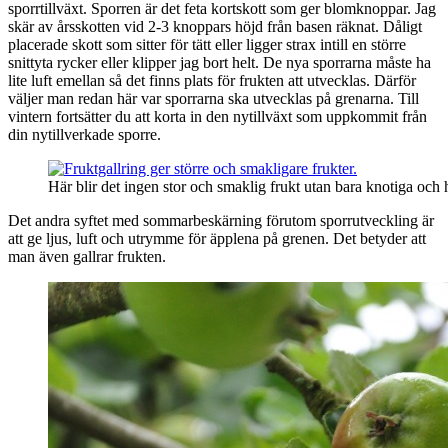
sporrtillväxt. Sporren är det feta kortskott som ger blomknoppar. Jag
skär av årsskotten vid 2-3 knoppars höjd från basen räknat. Dåligt
placerade skott som sitter för tätt eller ligger strax intill en större
snittyta rycker eller klipper jag bort helt. De nya sporrarna måste ha
lite luft emellan så det finns plats för frukten att utvecklas. Därför
väljer man redan här var sporrarna ska utvecklas på grenarna. Till
vintern fortsätter du att korta in den nytillväxt som uppkommit från
din nytillverkade sporre.
Här blir det ingen stor och smaklig frukt utan bara knotiga och 
Det andra syftet med sommarbeskärning förutom sporrutveckling är
att ge ljus, luft och utrymme för äpplena på grenen. Det betyder att
man även gallrar frukten.