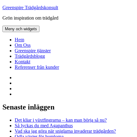
Hoppa
Greenspire Trädgårdskonsult
till
Grön inspiration om trädgård
innehåll
Meny och widgets
Hem
Om Oss
Greenspire tjänster
Trädgårdsblogg
Kontakt
Referenser från kunder
Facebook
LinkedIn
Twitter
Instagram
Senaste inläggen
Det kliar i växtfingrarna – kan man börja så nu?
Så lyckas du med Agapanthus
Vad ska jag göra när sniglarna invaderar trädgården?
Odla växter för humlorna