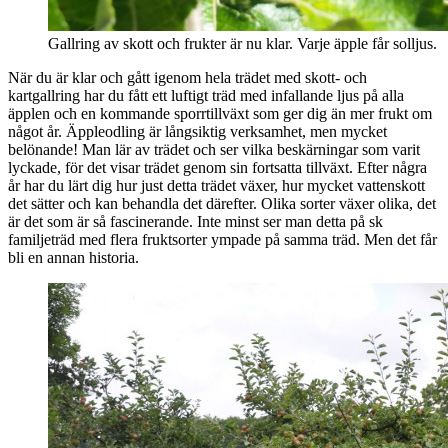
Gallring av skott och frukter är nu klar. Varje äpple får solljus.
När du är klar och gått igenom hela trädet med skott- och
kartgallring har du fått ett luftigt träd med infallande ljus på alla
äpplen och en kommande sporrtillväxt som ger dig än mer frukt om
något år. Äppleodling är långsiktig verksamhet, men mycket
belönande! Man lär av trädet och ser vilka beskärningar som varit
lyckade, för det visar trädet genom sin fortsatta tillväxt. Efter några
år har du lärt dig hur just detta trädet växer, hur mycket vattenskott
det sätter och kan behandla det därefter. Olika sorter växer olika, det
är det som är så fascinerande. Inte minst ser man detta på sk
familjeträd med flera fruktsorter ympade på samma träd. Men det får
bli en annan historia.