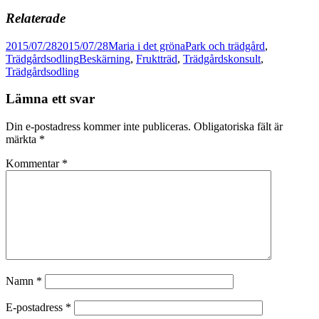
Relaterade
Postat
Författare
Kategorier
2015/07/28
2015/07/28
Maria i det gröna
Park och trädgård
,
Taggar
Trädgårdsodling
Beskärning
,
Fruktträd
,
Trädgårdskonsult
,
Trädgårdsodling
Lämna ett svar
Din e-postadress kommer inte publiceras.
Obligatoriska fält är
märkta
*
Kommentar
*
Namn
*
E-postadress
*