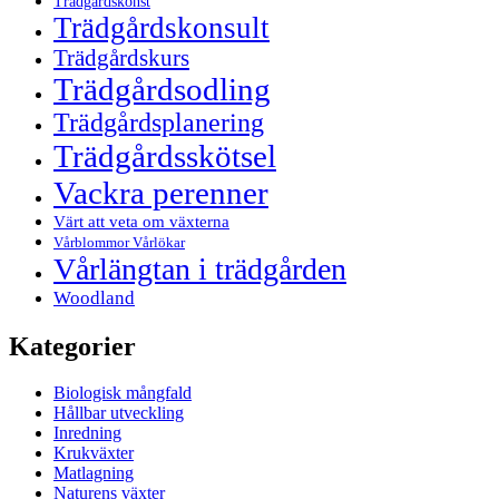
Trädgårdskonst
Trädgårdskonsult
Trädgårdskurs
Trädgårdsodling
Trädgårdsplanering
Trädgårdsskötsel
Vackra perenner
Värt att veta om växterna
Vårblommor Vårlökar
Vårlängtan i trädgården
Woodland
Kategorier
Biologisk mångfald
Hållbar utveckling
Inredning
Krukväxter
Matlagning
Naturens växter