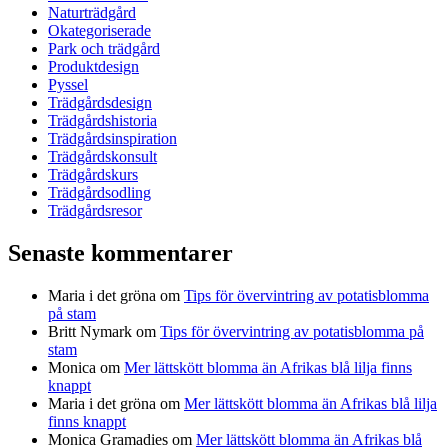
Naturträdgård
Okategoriserade
Park och trädgård
Produktdesign
Pyssel
Trädgårdsdesign
Trädgårdshistoria
Trädgårdsinspiration
Trädgårdskonsult
Trädgårdskurs
Trädgårdsodling
Trädgårdsresor
Senaste kommentarer
Maria i det gröna
om
Tips för övervintring av potatisblomma
på stam
Britt Nymark
om
Tips för övervintring av potatisblomma på
stam
Monica
om
Mer lättskött blomma än Afrikas blå lilja finns
knappt
Maria i det gröna
om
Mer lättskött blomma än Afrikas blå lilja
finns knappt
Monica Gramadies
om
Mer lättskött blomma än Afrikas blå