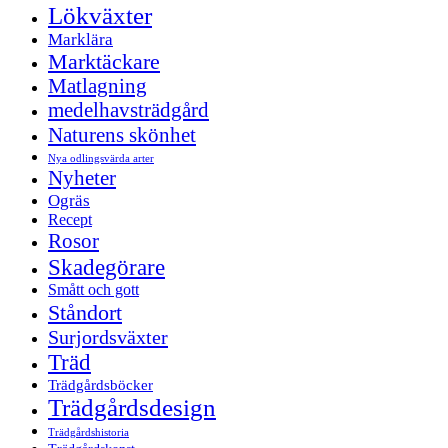
Lökväxter
Marklära
Marktäckare
Matlagning
medelhavsträdgård
Naturens skönhet
Nya odlingsvärda arter
Nyheter
Ogräs
Recept
Rosor
Skadegörare
Smått och gott
Ståndort
Surjordsväxter
Träd
Trädgårdsböcker
Trädgårdsdesign
Trädgårdshistoria