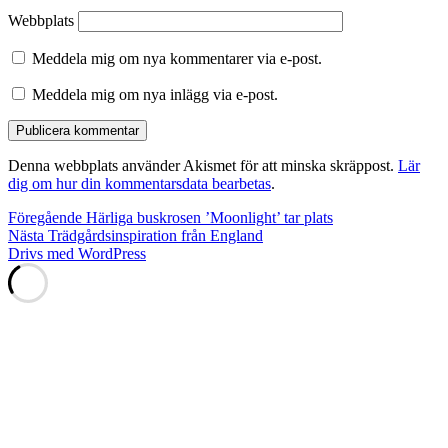
Webbplats
Meddela mig om nya kommentarer via e-post.
Meddela mig om nya inlägg via e-post.
Denna webbplats använder Akismet för att minska skräppost.
Lär
dig om hur din kommentarsdata bearbetas
.
Inläggsnavigering
Föregående
Föregående
Härliga buskrosen ’Moonlight’ tar plats
Nästa
inlägg:
Nästa
Trädgårdsinspiration från England
inlägg:
Drivs med WordPress