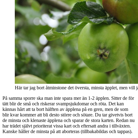
Här tar jag bort åtminstone det översta, minsta äpplet, men vill jag
På samma sporre ska man inte spara mer än 1-2 äpplen. Sitter de för
tätt blir de små och riskerar svampsjukdomar och röta. Det kan
kännas hårt att ta bort hälften av äpplena på en gren, men de som
blir kvar kommer att bli desto större och sötare. Du tar givetvis bort
de minsta och klenaste äpplena och sparar de stora karten. Redan nu
har trädet självt prioriterat vissa kart och eftersatt andra i tillväxten.
Kanske håller de minsta på att aborteras (tillbakabildas och tappas).