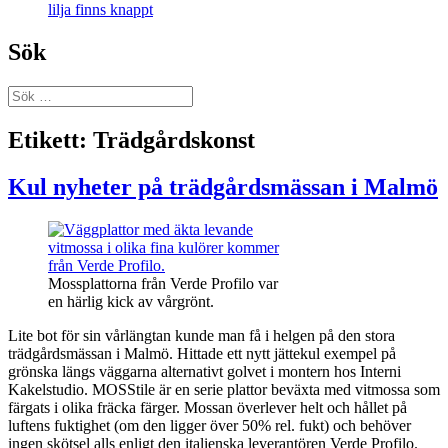
lilja finns knappt
Sök
Sök
efter:
Etikett:
Trädgårdskonst
Kul nyheter på trädgårdsmässan i Malmö
Mossplattorna från Verde Profilo var
en härlig kick av vårgrönt.
Lite bot för sin vårlängtan kunde man få i helgen på den stora
trädgårdsmässan i Malmö. Hittade ett nytt jättekul exempel på
grönska längs väggarna alternativt golvet i montern hos Interni
Kakelstudio. MOSStile är en serie plattor beväxta med vitmossa som
färgats i olika fräcka färger. Mossan överlever helt och hållet på
luftens fuktighet (om den ligger över 50% rel. fukt) och behöver
ingen skötsel alls enligt den italienska leverantören Verde Profilo.