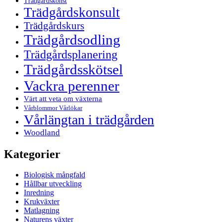
Trädgårdskonst
Trädgårdskonsult
Trädgårdskurs
Trädgårdsodling
Trädgårdsplanering
Trädgårdsskötsel
Vackra perenner
Värt att veta om växterna
Vårblommor Vårlökar
Vårlängtan i trädgården
Woodland
Kategorier
Biologisk mångfald
Hållbar utveckling
Inredning
Krukväxter
Matlagning
Naturens växter