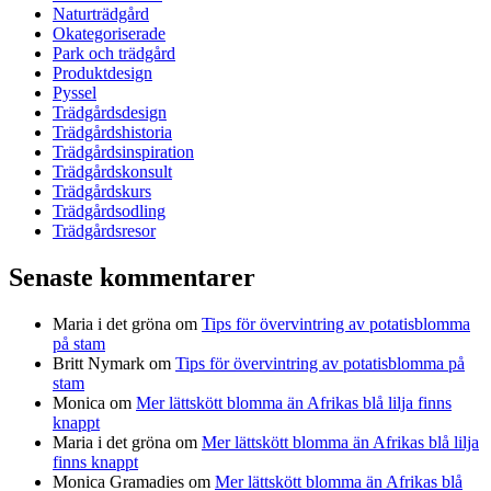
Naturträdgård
Okategoriserade
Park och trädgård
Produktdesign
Pyssel
Trädgårdsdesign
Trädgårdshistoria
Trädgårdsinspiration
Trädgårdskonsult
Trädgårdskurs
Trädgårdsodling
Trädgårdsresor
Senaste kommentarer
Maria i det gröna
om
Tips för övervintring av potatisblomma
på stam
Britt Nymark
om
Tips för övervintring av potatisblomma på
stam
Monica
om
Mer lättskött blomma än Afrikas blå lilja finns
knappt
Maria i det gröna
om
Mer lättskött blomma än Afrikas blå lilja
finns knappt
Monica Gramadies
om
Mer lättskött blomma än Afrikas blå