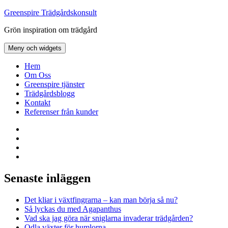
Hoppa
Greenspire Trädgårdskonsult
till
Grön inspiration om trädgård
innehåll
Meny och widgets
Hem
Om Oss
Greenspire tjänster
Trädgårdsblogg
Kontakt
Referenser från kunder
Facebook
LinkedIn
Twitter
Instagram
Senaste inläggen
Det kliar i växtfingrarna – kan man börja så nu?
Så lyckas du med Agapanthus
Vad ska jag göra när sniglarna invaderar trädgården?
Odla växter för humlorna