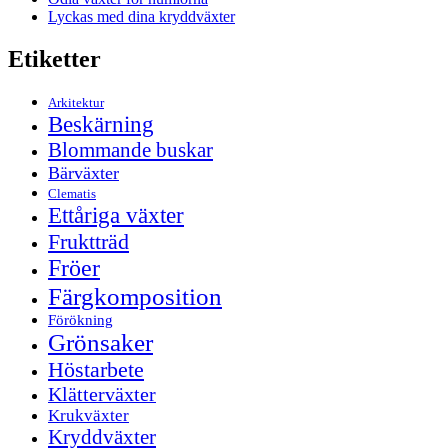
Lyckas med dina kryddväxter
Etiketter
Arkitektur
Beskärning
Blommande buskar
Bärväxter
Clematis
Ettåriga växter
Fruktträd
Fröer
Färgkomposition
Förökning
Grönsaker
Höstarbete
Klätterväxter
Krukväxter
Kryddväxter