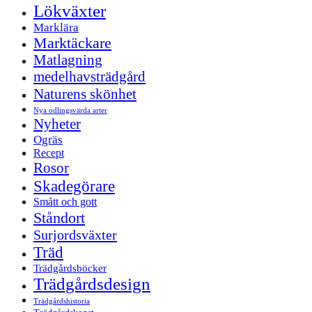
Lökväxter
Marklära
Marktäckare
Matlagning
medelhavsträdgård
Naturens skönhet
Nya odlingsvärda arter
Nyheter
Ogräs
Recept
Rosor
Skadegörare
Smått och gott
Ståndort
Surjordsväxter
Träd
Trädgårdsböcker
Trädgårdsdesign
Trädgårdshistoria