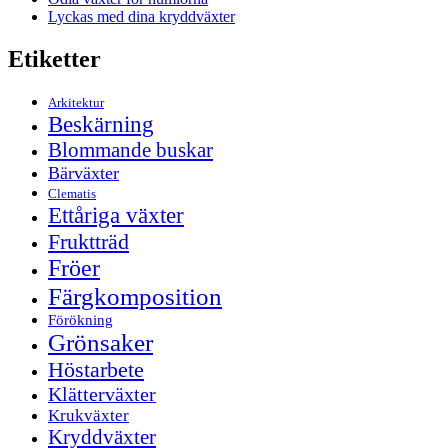
Lyckas med dina kryddväxter
Etiketter
Arkitektur
Beskärning
Blommande buskar
Bärväxter
Clematis
Ettåriga växter
Fruktträd
Fröer
Färgkomposition
Förökning
Grönsaker
Höstarbete
Klätterväxter
Krukväxter
Kryddväxter