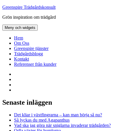
Hoppa
Greenspire Trädgårdskonsult
till
Grön inspiration om trädgård
innehåll
Meny och widgets
Hem
Om Oss
Greenspire tjänster
Trädgårdsblogg
Kontakt
Referenser från kunder
Facebook
LinkedIn
Twitter
Instagram
Senaste inläggen
Det kliar i växtfingrarna – kan man börja så nu?
Så lyckas du med Agapanthus
Vad ska jag göra när sniglarna invaderar trädgården?
Odla växter för humlorna