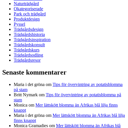
Naturträdgård
Okategoriserade
Park och trädgård
Produktdesign
Pyssel
Trädgårdsdesign
Trädgårdshistoria
Trädgårdsinspiration
Trädgårdskonsult
Trädgårdskurs
Trädgårdsodling
Trädgårdsresor
Senaste kommentarer
Maria i det gröna
om
Tips för övervintring av potatisblomma
på stam
Britt Nymark
om
Tips för övervintring av potatisblomma på
stam
Monica
om
Mer lättskött blomma än Afrikas blå lilja finns
knappt
Maria i det gröna
om
Mer lättskött blomma än Afrikas blå lilja
finns knappt
Monica Gramadies
om
Mer lättskött blomma än Afrikas blå