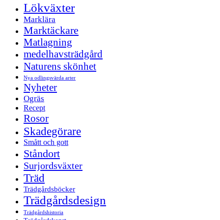
Lökväxter
Marklära
Marktäckare
Matlagning
medelhavsträdgård
Naturens skönhet
Nya odlingsvärda arter
Nyheter
Ogräs
Recept
Rosor
Skadegörare
Smått och gott
Ståndort
Surjordsväxter
Träd
Trädgårdsböcker
Trädgårdsdesign
Trädgårdshistoria