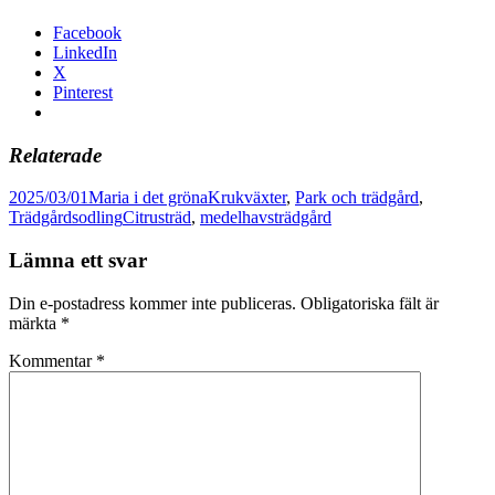
Facebook
LinkedIn
X
Pinterest
Relaterade
Postat
Författare
Kategorier
2025/03/01
Maria i det gröna
Krukväxter
,
Park och trädgård
,
Taggar
Trädgårdsodling
Citrusträd
,
medelhavsträdgård
Lämna ett svar
Din e-postadress kommer inte publiceras.
Obligatoriska fält är
märkta
*
Kommentar
*