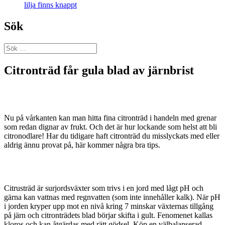
lilja finns knappt
Sök
Sök
efter:
Citronträd får gula blad av järnbrist
Nu på vårkanten kan man hitta fina citronträd i handeln med grenar
som redan dignar av frukt. Och det är hur lockande som helst att bli
citronodlare! Har du tidigare haft citronträd du misslyckats med eller
aldrig ännu provat på, här kommer några bra tips.
Citrusträd är surjordsväxter som trivs i en jord med lågt pH och
gärna kan vattnas med regnvatten (som inte innehåller kalk). När pH
i jorden kryper upp mot en nivå kring 7 minskar växternas tillgång
på järn och citronträdets blad börjar skifta i gult. Fenomenet kallas
kloros och kan åtgärdas med rätt gödsel. Köp en välbalanserad