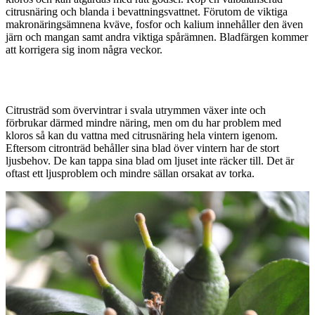
citrusnäring och blanda i bevattningsvattnet. Förutom de viktiga
makronäringsämnena kväve, fosfor och kalium innehåller den även
järn och mangan samt andra viktiga spårämnen. Bladfärgen kommer
att korrigera sig inom några veckor.
Citrusträd som övervintrar i svala utrymmen växer inte och
förbrukar därmed mindre näring, men om du har problem med
kloros så kan du vattna med citrusnäring hela vintern igenom.
Eftersom citronträd behåller sina blad över vintern har de stort
ljusbehov. De kan tappa sina blad om ljuset inte räcker till. Det är
oftast ett ljusproblem och mindre sällan orsakat av torka.