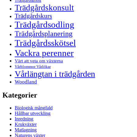
Trädgårdskonst
Trädgårdskonsult
Trädgårdskurs
Trädgårdsodling
Trädgårdsplanering
Trädgårdsskötsel
Vackra perenner
Värt att veta om växterna
Vårblommor Vårlökar
Vårlängtan i trädgården
Woodland
Kategorier
Biologisk mångfald
Hållbar utveckling
Inredning
Krukväxter
Matlagning
Naturens växter