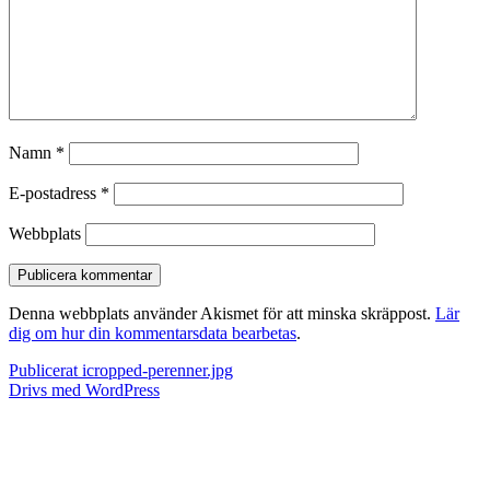
Namn
*
E-postadress
*
Webbplats
Denna webbplats använder Akismet för att minska skräppost.
Lär
dig om hur din kommentarsdata bearbetas
.
Inläggsnavigering
Publicerat i
cropped-perenner.jpg
Drivs med WordPress