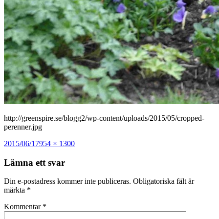
http://greenspire.se/blogg2/wp-content/uploads/2015/05/cropped-
perenner.jpg
Postat
Full
2015/06/17
954 × 1300
storlek
Lämna ett svar
Din e-postadress kommer inte publiceras.
Obligatoriska fält är
märkta
*
Kommentar
*