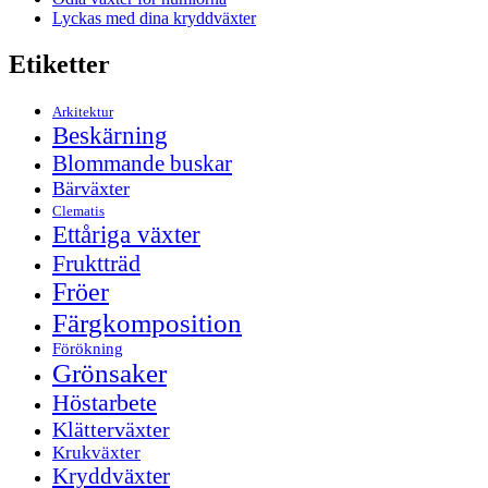
Lyckas med dina kryddväxter
Etiketter
Arkitektur
Beskärning
Blommande buskar
Bärväxter
Clematis
Ettåriga växter
Fruktträd
Fröer
Färgkomposition
Förökning
Grönsaker
Höstarbete
Klätterväxter
Krukväxter
Kryddväxter