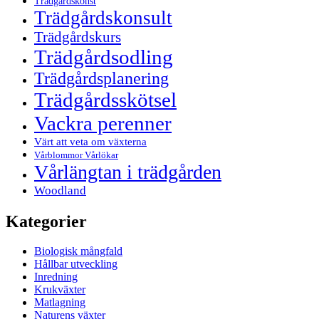
Trädgårdskonst
Trädgårdskonsult
Trädgårdskurs
Trädgårdsodling
Trädgårdsplanering
Trädgårdsskötsel
Vackra perenner
Värt att veta om växterna
Vårblommor Vårlökar
Vårlängtan i trädgården
Woodland
Kategorier
Biologisk mångfald
Hållbar utveckling
Inredning
Krukväxter
Matlagning
Naturens växter