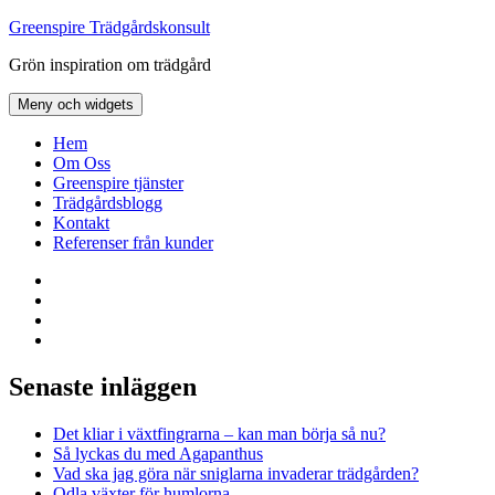
Hoppa
Greenspire Trädgårdskonsult
till
Grön inspiration om trädgård
innehåll
Meny och widgets
Hem
Om Oss
Greenspire tjänster
Trädgårdsblogg
Kontakt
Referenser från kunder
Facebook
LinkedIn
Twitter
Instagram
Senaste inläggen
Det kliar i växtfingrarna – kan man börja så nu?
Så lyckas du med Agapanthus
Vad ska jag göra när sniglarna invaderar trädgården?
Odla växter för humlorna