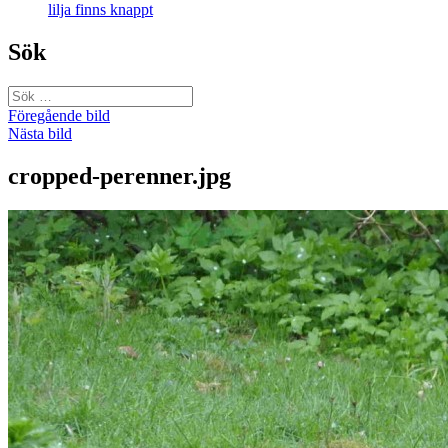
lilja finns knappt
Sök
Sök
efter:
Föregående bild
Nästa bild
cropped-perenner.jpg