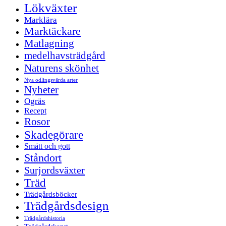
Lökväxter
Marklära
Marktäckare
Matlagning
medelhavsträdgård
Naturens skönhet
Nya odlingsvärda arter
Nyheter
Ogräs
Recept
Rosor
Skadegörare
Smått och gott
Ståndort
Surjordsväxter
Träd
Trädgårdsböcker
Trädgårdsdesign
Trädgårdshistoria