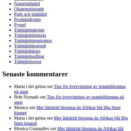
Naturträdgård
Okategoriserade
Park och trädgård
Produktdesign
Pyssel
Trädgårdsdesign
Trädgårdshistoria
Trädgårdsinspiration
Trädgårdskonsult
Trädgårdskurs
Trädgårdsodling
Trädgårdsresor
Senaste kommentarer
Maria i det gröna
om
Tips för övervintring av potatisblomma
på stam
Britt Nymark
om
Tips för övervintring av potatisblomma på
stam
Monica
om
Mer lättskött blomma än Afrikas blå lilja finns
knappt
Maria i det gröna
om
Mer lättskött blomma än Afrikas blå lilja
finns knappt
Monica Gramadies
om
Mer lättskött blomma än Afrikas blå