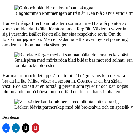
Ringblomman kommer igen år från år. Den blå Salvia viridis frö
Har sett många fina blandrabatter i sommar, med bara få plantor av
varje sort blandat istället för stora breda färgfält. Växterna väver in
sig i varandra istället för att alla har sina respektive revir. Om du
förstår hur jag menar. Men en sådan rabatt kräver mycket planering
om den ska blomma hela säsongen.
Smällspirea med mörkt röda blad bildar bas mot röd solhatt, ren
rödlila fackelblomster.
Har man otur och det uppstår ett tomt hål någonstans kan det vara
bra att ha lite fylliga växer att stoppa in. Cosmos är en bra sådan
växt. Röd solhatt är en torktålig perenn som fyller ut och kan köpas
blommande nu på högsommaren ifall det blir ett hack i rabatten.
Läckert blåvitt partnerskap med blå broksalvia och en spetslik vi
Dela detta: