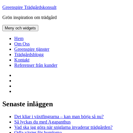
Hoppa
Greenspire Trädgårdskonsult
till
Grön inspiration om trädgård
innehåll
Meny och widgets
Hem
Om Oss
Greenspire tjänster
Trädgårdsblogg
Kontakt
Referenser från kunder
Facebook
LinkedIn
Twitter
Instagram
Senaste inläggen
Det kliar i växtfingrarna – kan man börja så nu?
Så lyckas du med Agapanthus
Vad ska jag göra när sniglarna invaderar trädgården?
Odla växter för humlorna