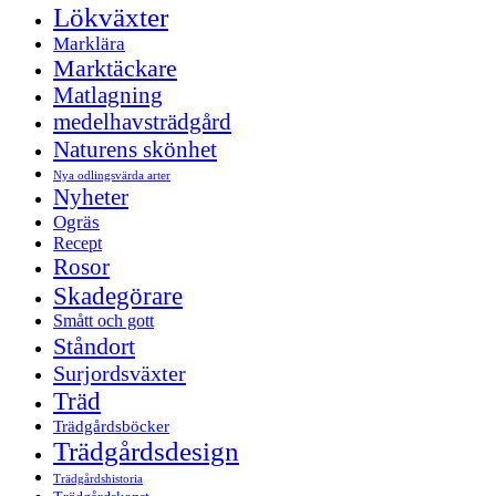
Lökväxter
Marklära
Marktäckare
Matlagning
medelhavsträdgård
Naturens skönhet
Nya odlingsvärda arter
Nyheter
Ogräs
Recept
Rosor
Skadegörare
Smått och gott
Ståndort
Surjordsväxter
Träd
Trädgårdsböcker
Trädgårdsdesign
Trädgårdshistoria