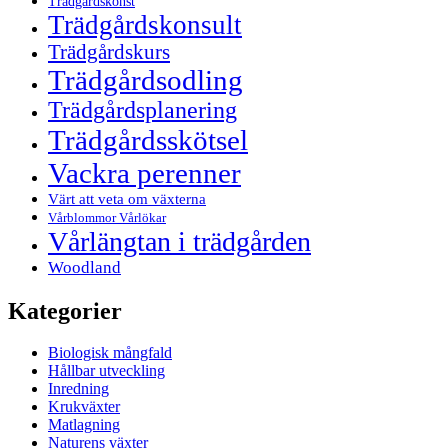
Trädgårdskonst
Trädgårdskonsult
Trädgårdskurs
Trädgårdsodling
Trädgårdsplanering
Trädgårdsskötsel
Vackra perenner
Värt att veta om växterna
Vårblommor Vårlökar
Vårlängtan i trädgården
Woodland
Kategorier
Biologisk mångfald
Hållbar utveckling
Inredning
Krukväxter
Matlagning
Naturens växter