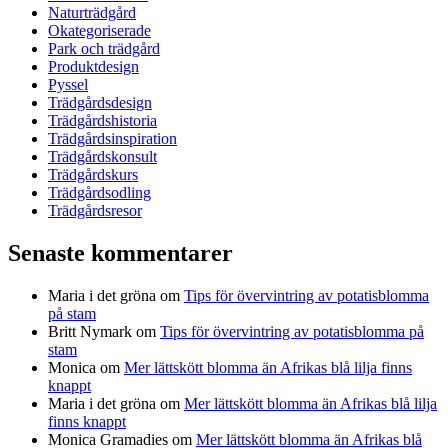
Naturträdgård
Okategoriserade
Park och trädgård
Produktdesign
Pyssel
Trädgårdsdesign
Trädgårdshistoria
Trädgårdsinspiration
Trädgårdskonsult
Trädgårdskurs
Trädgårdsodling
Trädgårdsresor
Senaste kommentarer
Maria i det gröna
om
Tips för övervintring av potatisblomma
på stam
Britt Nymark
om
Tips för övervintring av potatisblomma på
stam
Monica
om
Mer lättskött blomma än Afrikas blå lilja finns
knappt
Maria i det gröna
om
Mer lättskött blomma än Afrikas blå lilja
finns knappt
Monica Gramadies
om
Mer lättskött blomma än Afrikas blå