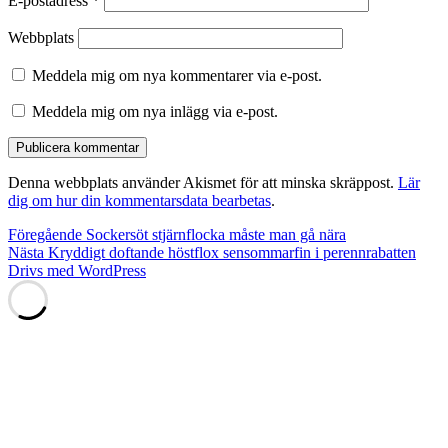
E-postadress
*
Webbplats
Meddela mig om nya kommentarer via e-post.
Meddela mig om nya inlägg via e-post.
Denna webbplats använder Akismet för att minska skräppost.
Lär
dig om hur din kommentarsdata bearbetas
.
Inläggsnavigering
Föregående
Föregående
Sockersöt stjärnflocka måste man gå nära
Nästa
inlägg:
Nästa
Kryddigt doftande höstflox sensommarfin i perennrabatten
inlägg:
Drivs med WordPress