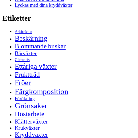
Lyckas med dina kryddväxter
Etiketter
Arkitektur
Beskärning
Blommande buskar
Bärväxter
Clematis
Ettåriga växter
Fruktträd
Fröer
Färgkomposition
Förökning
Grönsaker
Höstarbete
Klätterväxter
Krukväxter
Kryddväxter