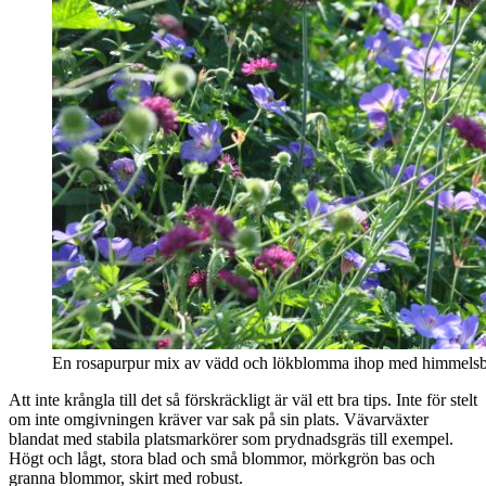
En rosapurpur mix av vädd och lökblomma ihop med himmelsb
Att inte krångla till det så förskräckligt är väl ett bra tips. Inte för stelt
om inte omgivningen kräver var sak på sin plats. Vävarväxter
blandat med stabila platsmarkörer som prydnadsgräs till exempel.
Högt och lågt, stora blad och små blommor, mörkgrön bas och
granna blommor, skirt med robust.