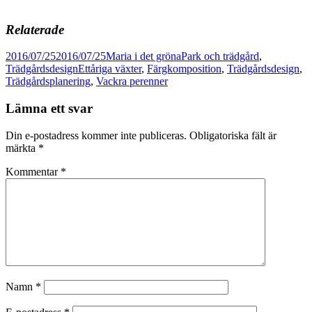
Relaterade
Postat
Författare
Kategorier
2016/07/25
2016/07/25
Maria i det gröna
Park och trädgård
,
Taggar
Trädgårdsdesign
Ettåriga växter
,
Färgkomposition
,
Trädgårdsdesign
,
Trädgårdsplanering
,
Vackra perenner
Lämna ett svar
Din e-postadress kommer inte publiceras.
Obligatoriska fält är
märkta
*
Kommentar
*
Namn
*