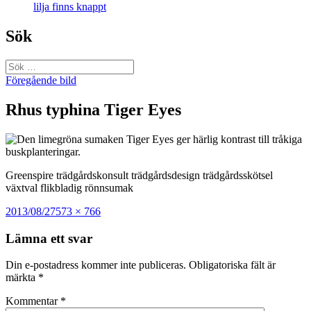
lilja finns knappt
Sök
Sök
efter:
Föregående bild
Rhus typhina Tiger Eyes
Greenspire trädgårdskonsult trädgårdsdesign trädgårdsskötsel
växtval flikbladig rönnsumak
Postat
Full
2013/08/27
573 × 766
storlek
Lämna ett svar
Din e-postadress kommer inte publiceras.
Obligatoriska fält är
märkta
*
Kommentar
*