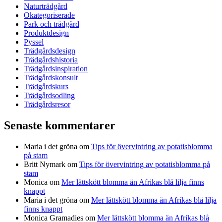
Naturträdgård
Okategoriserade
Park och trädgård
Produktdesign
Pyssel
Trädgårdsdesign
Trädgårdshistoria
Trädgårdsinspiration
Trädgårdskonsult
Trädgårdskurs
Trädgårdsodling
Trädgårdsresor
Senaste kommentarer
Maria i det gröna
om
Tips för övervintring av potatisblomma
på stam
Britt Nymark
om
Tips för övervintring av potatisblomma på
stam
Monica
om
Mer lättskött blomma än Afrikas blå lilja finns
knappt
Maria i det gröna
om
Mer lättskött blomma än Afrikas blå lilja
finns knappt
Monica Gramadies
om
Mer lättskött blomma än Afrikas blå