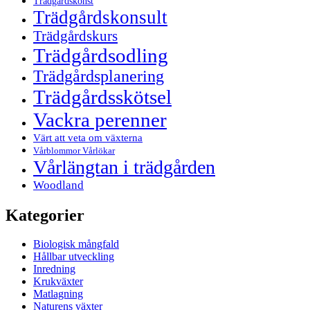
Trädgårdskonst
Trädgårdskonsult
Trädgårdskurs
Trädgårdsodling
Trädgårdsplanering
Trädgårdsskötsel
Vackra perenner
Värt att veta om växterna
Vårblommor Vårlökar
Vårlängtan i trädgården
Woodland
Kategorier
Biologisk mångfald
Hållbar utveckling
Inredning
Krukväxter
Matlagning
Naturens växter