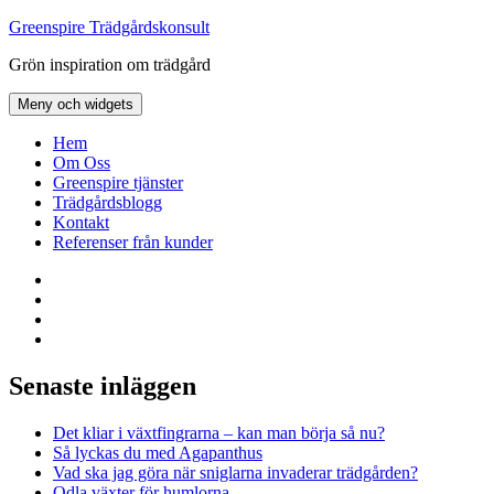
Hoppa
Greenspire Trädgårdskonsult
till
Grön inspiration om trädgård
innehåll
Meny och widgets
Hem
Om Oss
Greenspire tjänster
Trädgårdsblogg
Kontakt
Referenser från kunder
Facebook
LinkedIn
Twitter
Instagram
Senaste inläggen
Det kliar i växtfingrarna – kan man börja så nu?
Så lyckas du med Agapanthus
Vad ska jag göra när sniglarna invaderar trädgården?
Odla växter för humlorna