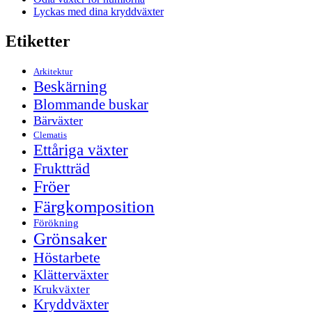
Lyckas med dina kryddväxter
Etiketter
Arkitektur
Beskärning
Blommande buskar
Bärväxter
Clematis
Ettåriga växter
Fruktträd
Fröer
Färgkomposition
Förökning
Grönsaker
Höstarbete
Klätterväxter
Krukväxter
Kryddväxter