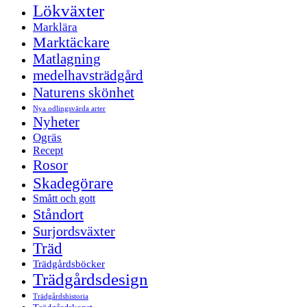
Lökväxter
Marklära
Marktäckare
Matlagning
medelhavsträdgård
Naturens skönhet
Nya odlingsvärda arter
Nyheter
Ogräs
Recept
Rosor
Skadegörare
Smått och gott
Ståndort
Surjordsväxter
Träd
Trädgårdsböcker
Trädgårdsdesign
Trädgårdshistoria