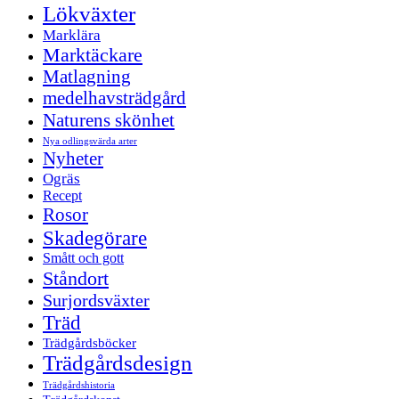
Lökväxter
Marklära
Marktäckare
Matlagning
medelhavsträdgård
Naturens skönhet
Nya odlingsvärda arter
Nyheter
Ogräs
Recept
Rosor
Skadegörare
Smått och gott
Ståndort
Surjordsväxter
Träd
Trädgårdsböcker
Trädgårdsdesign
Trädgårdshistoria