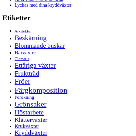
Lyckas med dina kryddväxter
Etiketter
Arkitektur
Beskärning
Blommande buskar
Bärväxter
Clematis
Ettåriga växter
Fruktträd
Fröer
Färgkomposition
Förökning
Grönsaker
Höstarbete
Klätterväxter
Krukväxter
Kryddväxter