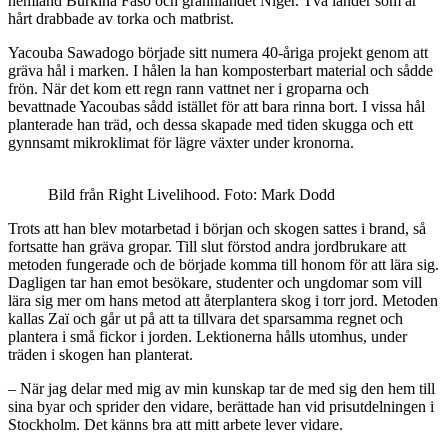
hemland Burkina Faso och grannlandet Niger. Två länder som är
hårt drabbade av torka och matbrist.
Yacouba Sawadogo började sitt numera 40-åriga projekt genom att
gräva hål i marken. I hålen la han komposterbart material och sådde
frön. När det kom ett regn rann vattnet ner i groparna och
bevattnade Yacoubas sådd istället för att bara rinna bort. I vissa hål
planterade han träd, och dessa skapade med tiden skugga och ett
gynnsamt mikroklimat för lägre växter under kronorna.
Bild från Right Livelihood. Foto: Mark Dodd
Trots att han blev motarbetad i början och skogen sattes i brand, så
fortsatte han gräva gropar. Till slut förstod andra jordbrukare att
metoden fungerade och de började komma till honom för att lära sig.
Dagligen tar han emot besökare, studenter och ungdomar som vill
lära sig mer om hans metod att återplantera skog i torr jord. Metoden
kallas Zaï och går ut på att ta tillvara det sparsamma regnet och
plantera i små fickor i jorden. Lektionerna hålls utomhus, under
träden i skogen han planterat.
– När jag delar med mig av min kunskap tar de med sig den hem till
sina byar och sprider den vidare, berättade han vid prisutdelningen i
Stockholm. Det känns bra att mitt arbete lever vidare.