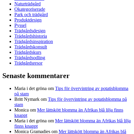
Naturträdgård
Okategoriserade
Park och trädgård
Produktdesign
Pyssel
Trädgårdsdesign
Trädgårdshistoria
Trädgårdsinspiration
Trädgårdskonsult
Trädgårdskurs
Trädgårdsodling
Trädgårdsresor
Senaste kommentarer
Maria i det gröna
om
Tips för övervintring av potatisblomma
på stam
Britt Nymark
om
Tips för övervintring av potatisblomma på
stam
Monica
om
Mer lättskött blomma än Afrikas blå lilja finns
knappt
Maria i det gröna
om
Mer lättskött blomma än Afrikas blå lilja
finns knappt
Monica Gramadies
om
Mer lättskött blomma än Afrikas blå