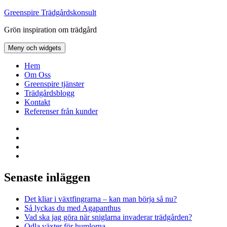
Hoppa
Greenspire Trädgårdskonsult
till
Grön inspiration om trädgård
innehåll
Meny och widgets
Hem
Om Oss
Greenspire tjänster
Trädgårdsblogg
Kontakt
Referenser från kunder
Facebook
LinkedIn
Twitter
Instagram
Senaste inläggen
Det kliar i växtfingrarna – kan man börja så nu?
Så lyckas du med Agapanthus
Vad ska jag göra när sniglarna invaderar trädgården?
Odla växter för humlorna