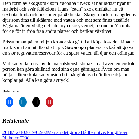
Den form av skogsbruk som Yacouba utvecklat har räddat byar ur
matbrist och svår fattigdom. Hans ”egen” skog omfattar nu ett
sextiotal träd- och buskarter på 40 hektar. Skogen lockar mängder av
djur som dras till skålarna med vatten och mat som finns utställda.
Fåglarna är en viktig del i det nya ekosystemet, resonerar Yacouba,
för de för in frön från andra platser och berikar växtlivet.
Prissumman på en miljon kronor ska gå till att köpa loss den lånade
mark som han hittills odlat upp. Sawadogo planerar också att gräva
en stor regnvattenreservoar för att spara vatten till djur och odlingar.
Vad kan vi lära oss av denna solskenshistoria? Jo att även en enskild
person kan göra skillnad med sina egna gärningar. Även om man
börjar i liten skala kan vinsten bli mångfaldigad när fler eldsjälar
kopplar på. Alla kan göra avtryck!
Dela detta:
Relaterade
Postat
Författare
Kategorier
Taggar
2018/12/30
2019/02/02
Maria i det gröna
Hållbar utveckling
Fröer
,
Nyheter
,
Träd