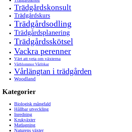
Trädgårdskonst
Trädgårdskonsult
Trädgårdskurs
Trädgårdsodling
Trädgårdsplanering
Trädgårdsskötsel
Vackra perenner
Värt att veta om växterna
Vårblommor Vårlökar
Vårlängtan i trädgården
Woodland
Kategorier
Biologisk mångfald
Hållbar utveckling
Inredning
Krukväxter
Matlagning
Naturens växter