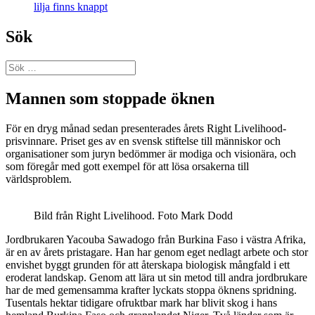
lilja finns knappt
Sök
Sök
efter:
Mannen som stoppade öknen
För en dryg månad sedan presenterades årets Right Livelihood-
prisvinnare. Priset ges av en svensk stiftelse till människor och
organisationer som juryn bedömmer är modiga och visionära, och
som föregår med gott exempel för att lösa orsakerna till
världsproblem.
Bild från Right Livelihood. Foto Mark Dodd
Jordbrukaren Yacouba Sawadogo från Burkina Faso i västra Afrika,
är en av årets pristagare. Han har genom eget nedlagt arbete och stor
envishet byggt grunden för att återskapa biologisk mångfald i ett
eroderat landskap. Genom att lära ut sin metod till andra jordbrukare
har de med gemensamma krafter lyckats stoppa öknens spridning.
Tusentals hektar tidigare ofruktbar mark har blivit skog i hans