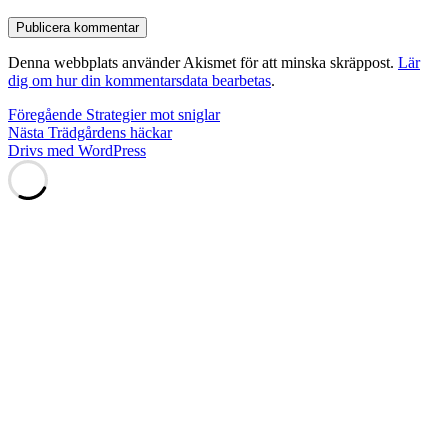
Denna webbplats använder Akismet för att minska skräppost.
Lär
dig om hur din kommentarsdata bearbetas
.
Inläggsnavigering
Föregående
Föregående
Strategier mot sniglar
Nästa
inlägg:
Nästa
Trädgårdens häckar
inlägg:
Drivs med WordPress