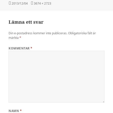
Postat
Full
2013/12/04
3674 × 2723
storlek
Lämna ett svar
Din e-postadress kommer inte publiceras.
Obligatoriska fält är
märkta
*
KOMMENTAR
*
NAMN
*