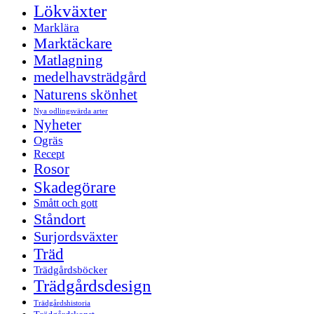
Lökväxter
Marklära
Marktäckare
Matlagning
medelhavsträdgård
Naturens skönhet
Nya odlingsvärda arter
Nyheter
Ogräs
Recept
Rosor
Skadegörare
Smått och gott
Ståndort
Surjordsväxter
Träd
Trädgårdsböcker
Trädgårdsdesign
Trädgårdshistoria