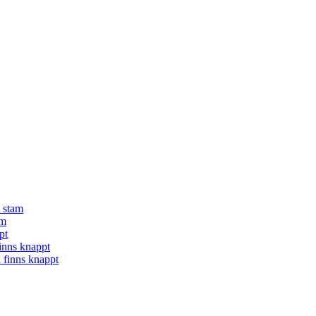
å stam
am
pt
finns knappt
a finns knappt