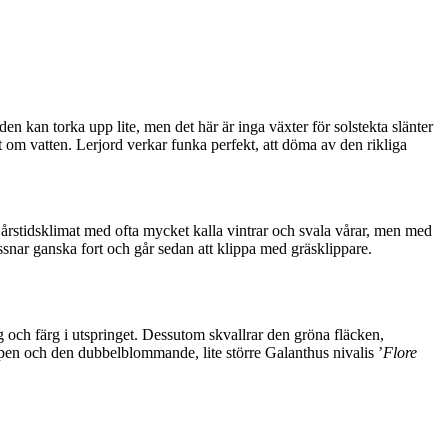
n kan torka upp lite, men det här är inga växter för solstekta slänter
 om vatten. Lerjord verkar funka perfekt, att döma av den rikliga
årstidsklimat med ofta mycket kalla vintrar och svala vårar, men med
snar ganska fort och går sedan att klippa med gräsklippare.
ng och färg i utspringet. Dessutom skvallrar den gröna fläcken,
ppen och den dubbelblommande, lite större Galanthus nivalis ’
Flore