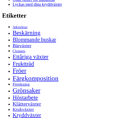
Lyckas med dina kryddväxter
Etiketter
Arkitektur
Beskärning
Blommande buskar
Bärväxter
Clematis
Ettåriga växter
Fruktträd
Fröer
Färgkomposition
Förökning
Grönsaker
Höstarbete
Klätterväxter
Krukväxter
Kryddväxter