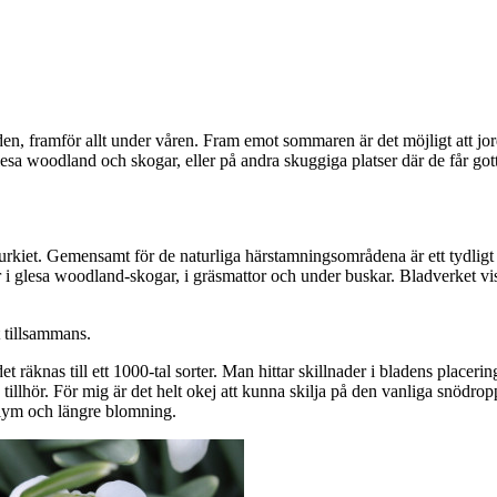
, framför allt under våren. Fram emot sommaren är det möjligt att jorde
esa woodland och skogar, eller på andra skuggiga platser där de får gott
rkiet. Gemensamt för de naturliga härstamningsområdena är ett tydligt 
 i glesa woodland-skogar, i gräsmattor och under buskar. Bladverket vis
t tillsammans.
räknas till ett 1000-tal sorter. Man hittar skillnader i bladens placeri
tillhör. För mig är det helt okej att kunna skilja på den vanliga snödro
lym och längre blomning.