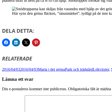
plantera strax ut dem på ca 8-10 cm djup. Snödroppen förökar sig vill
Här syns den gröna fläcken, ”sinusmärket”, tydligt på de inre k
DELA DETTA:
RELATERADE
Postat
Författare
Kategorier
Taggar
2016/04/03
2016/04/03
Maria i det gröna
Park och trädgård
Lökväxter
,
Lämna ett svar
Din e-postadress kommer inte publiceras.
Obligatoriska fält är märkta