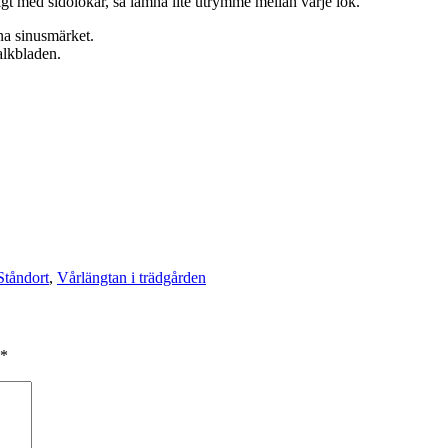
igt med sidolökar, så lämna lite utrymme mellan varje lök.
alkbladen.
Ståndort
,
Vårlängtan i trädgården
*