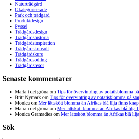
Naturträdgård
Okategoriserade
Park och trädgård
Produktdesign
Pyssel
Trädgårdsdesign
Trädgårdshistoria
Trädgårdsinspiration
Trädgårdskonsult
Trädgårdskurs
Trädgårdsodling
Trädgårdsresor
Senaste kommentarer
Maria i det gröna
om
Tips för övervintring av potatisblomma p
Britt Nymark
om
Tips för övervintring av potatisblomma på st
Monica
om
Mer lättskött blomma än Afrikas blå lilja finns knap
Maria i det gröna
om
Mer lättskött blomma än Afrikas blå lilja 
Monica Gramadies
om
Mer lättskött blomma än Afrikas blå lilj
Sök