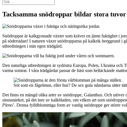
Sök
efter:
Tacksamma snödroppar bildar stora tuvor
Snödroppar är kalkgynnade växter som kräver en jämn fuktighet i jorden
på södersidan! I naturen växer snödropparna på kalkrik berggrund i gl
utbredningen i min egen trädgård.
Den naturliga utbredningen är sydöstra Europa, Polen, Ukraina och Tu
varma somrar. I våra trädgårdar passar de bäst som heltäckande mattor
Söt som en fågelmun, eller hur? De sex gula ståndarna sitter tät
Det finns en mängd olika arter av snödroppe, Galanthus. Och utöver det 
sinusmärket, på det inre av kalkbladen, om vilken art som snödroppen 
Plen
o’. Denna fylldblommiga form av vanlig snödroppe ger större vo