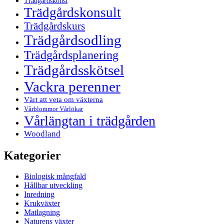
Trädgårdskonst
Trädgårdskonsult
Trädgårdskurs
Trädgårdsodling
Trädgårdsplanering
Trädgårdsskötsel
Vackra perenner
Värt att veta om växterna
Vårblommor Vårlökar
Vårlängtan i trädgården
Woodland
Kategorier
Biologisk mångfald
Hållbar utveckling
Inredning
Krukväxter
Matlagning
Naturens växter