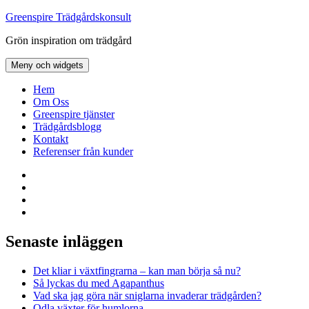
Hoppa
Greenspire Trädgårdskonsult
till
Grön inspiration om trädgård
innehåll
Meny och widgets
Hem
Om Oss
Greenspire tjänster
Trädgårdsblogg
Kontakt
Referenser från kunder
Facebook
LinkedIn
Twitter
Instagram
Senaste inläggen
Det kliar i växtfingrarna – kan man börja så nu?
Så lyckas du med Agapanthus
Vad ska jag göra när sniglarna invaderar trädgården?
Odla växter för humlorna