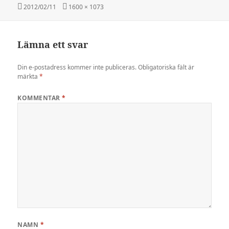
Postat
Full
2012/02/11
1600 × 1073
storlek
Lämna ett svar
Din e-postadress kommer inte publiceras.
Obligatoriska fält är
märkta
*
KOMMENTAR
*
NAMN
*