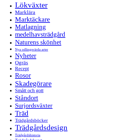
Lökväxter
Marklära
Marktäckare
Matlagning
medelhavsträdgård
Naturens skönhet
Nya odlingsvärda arter
Nyheter
Ogräs
Recept
Rosor
Skadegörare
Smått och gott
Ståndort
Surjordsväxter
Träd
Trädgårdsböcker
Trädgårdsdesign
Trädgårdshistoria