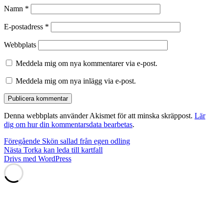
Namn
*
E-postadress
*
Webbplats
Meddela mig om nya kommentarer via e-post.
Meddela mig om nya inlägg via e-post.
Denna webbplats använder Akismet för att minska skräppost.
Lär
dig om hur din kommentarsdata bearbetas
.
Inläggsnavigering
Föregående
Föregående
Skön sallad från egen odling
Nästa
inlägg:
Nästa
Torka kan leda till kartfall
inlägg:
Drivs med WordPress