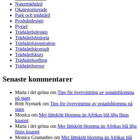
Naturträdgård
Okategoriserade
Park och trädgård
Produktdesign
Pyssel
Trädgårdsdesign
Trädgårdshistoria
Trädgårdsinspiration
Trädgårdskonsult
Trädgårdskurs
Trädgårdsodling
Trädgårdsresor
Senaste kommentarer
Maria i det gröna
om
Tips för övervintring av potatisblomma
på stam
Britt Nymark
om
Tips för övervintring av potatisblomma på
stam
Monica
om
Mer lättskött blomma än Afrikas blå lilja finns
knappt
Maria i det gröna
om
Mer lättskött blomma än Afrikas blå lilja
finns knappt
Monica Gramadies
om
Mer lättskött blomma än Afrikas blå