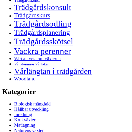
Trädgårdskonst
Trädgårdskonsult
Trädgårdskurs
Trädgårdsodling
Trädgårdsplanering
Trädgårdsskötsel
Vackra perenner
Värt att veta om växterna
Vårblommor Vårlökar
Vårlängtan i trädgården
Woodland
Kategorier
Biologisk mångfald
Hållbar utveckling
Inredning
Krukväxter
Matlagning
Naturens växter