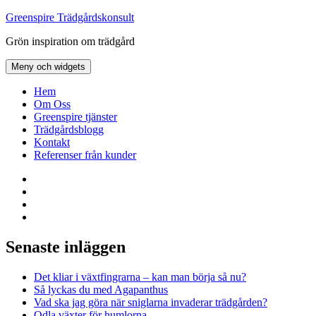
Hoppa
Greenspire Trädgårdskonsult
till
Grön inspiration om trädgård
innehåll
Meny och widgets
Hem
Om Oss
Greenspire tjänster
Trädgårdsblogg
Kontakt
Referenser från kunder
Facebook
LinkedIn
Twitter
Instagram
Senaste inläggen
Det kliar i växtfingrarna – kan man börja så nu?
Så lyckas du med Agapanthus
Vad ska jag göra när sniglarna invaderar trädgården?
Odla växter för humlorna