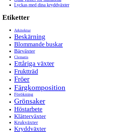
Lyckas med dina kryddväxter
Etiketter
Arkitektur
Beskärning
Blommande buskar
Bärväxter
Clematis
Ettåriga växter
Fruktträd
Fröer
Färgkomposition
Förökning
Grönsaker
Höstarbete
Klätterväxter
Krukväxter
Kryddväxter