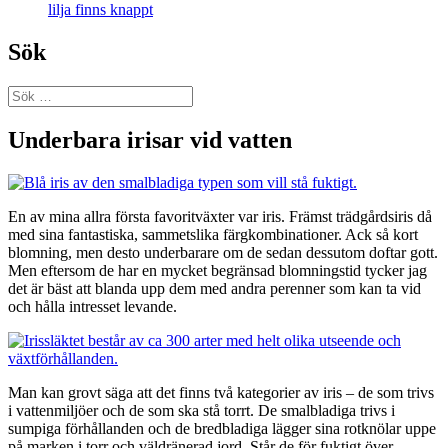
lilja finns knappt
Sök
Sök
efter:
Underbara irisar vid vatten
En av mina allra första favoritväxter var iris. Främst trädgårdsiris då
med sina fantastiska, sammetslika färgkombinationer. Ack så kort
blomning, men desto underbarare om de sedan dessutom doftar gott.
Men eftersom de har en mycket begränsad blomningstid tycker jag
det är bäst att blanda upp dem med andra perenner som kan ta vid
och hålla intresset levande.
Man kan grovt säga att det finns två kategorier av iris – de som trivs
i vattenmiljöer och de som ska stå torrt. De smalbladiga trivs i
sumpiga förhållanden och de bredbladiga lägger sina rotknölar uppe
på marken i torr och väldränerad jord. Står de för fuktigt över