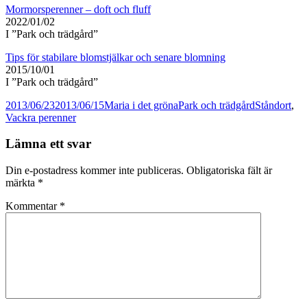
Mormorsperenner – doft och fluff
2022/01/02
I ”Park och trädgård”
Tips för stabilare blomstjälkar och senare blomning
2015/10/01
I ”Park och trädgård”
Postat
Författare
Kategorier
Taggar
2013/06/23
2013/06/15
Maria i det gröna
Park och trädgård
Ståndort
,
Vackra perenner
Lämna ett svar
Din e-postadress kommer inte publiceras.
Obligatoriska fält är
märkta
*
Kommentar
*