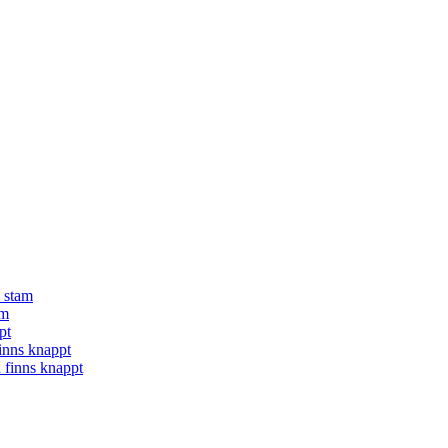
å stam
am
pt
finns knappt
a finns knappt