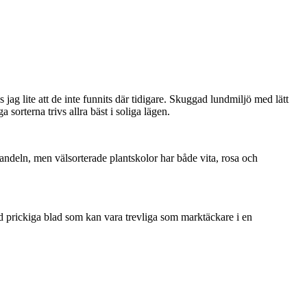
 jag lite att de inte funnits där tidigare. Skuggad lundmiljö med lätt
orterna trivs allra bäst i soliga lägen.
i handeln, men välsorterade plantskolor har både vita, rosa och
d prickiga blad som kan vara trevliga som marktäckare i en