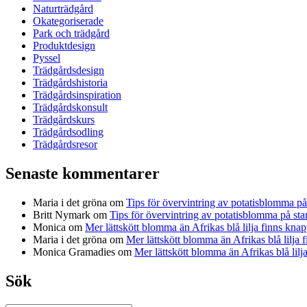
Naturträdgård
Okategoriserade
Park och trädgård
Produktdesign
Pyssel
Trädgårdsdesign
Trädgårdshistoria
Trädgårdsinspiration
Trädgårdskonsult
Trädgårdskurs
Trädgårdsodling
Trädgårdsresor
Senaste kommentarer
Maria i det gröna
om
Tips för övervintring av potatisblomma p
Britt Nymark
om
Tips för övervintring av potatisblomma på st
Monica
om
Mer lättskött blomma än Afrikas blå lilja finns knap
Maria i det gröna
om
Mer lättskött blomma än Afrikas blå lilja 
Monica Gramadies
om
Mer lättskött blomma än Afrikas blå lilj
Sök