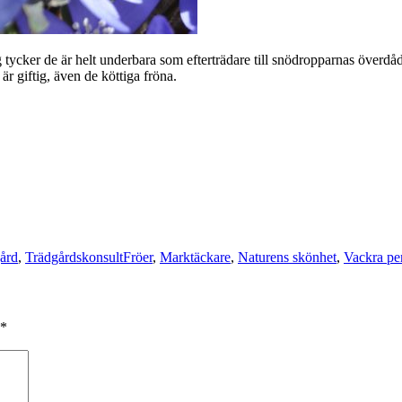
ag tycker de är helt underbara som efterträdare till snödropparnas överd
är giftig, även de köttiga fröna.
Taggar
gård
,
Trädgårdskonsult
Fröer
,
Marktäckare
,
Naturens skönhet
,
Vackra pe
*