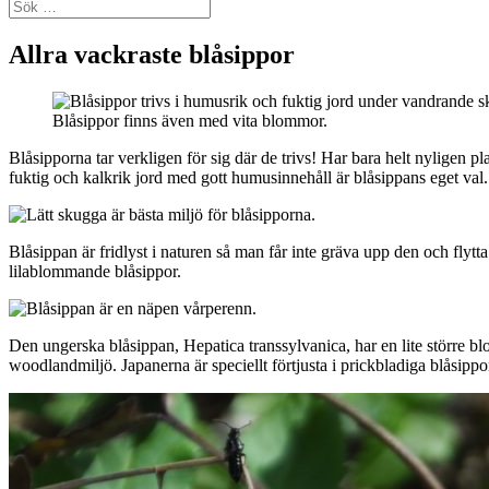
Sök
efter:
Allra vackraste blåsippor
Blåsippor finns även med vita blommor.
Blåsipporna tar verkligen för sig där de trivs! Har bara helt nyligen pl
fuktig och kalkrik jord med gott humusinnehåll är blåsippans eget val.
Blåsippan är fridlyst i naturen så man får inte gräva upp den och flytta
lilablommande blåsippor.
Den ungerska blåsippan, Hepatica transsylvanica, har en lite större 
woodlandmiljö. Japanerna är speciellt förtjusta i prickbladiga blåsippo