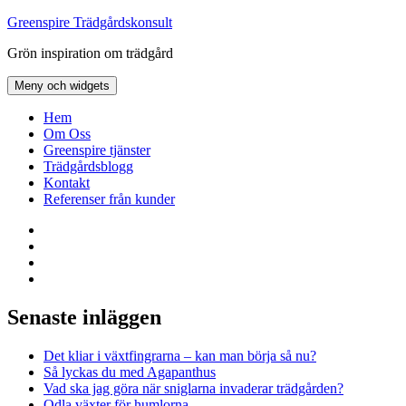
Hoppa
Greenspire Trädgårdskonsult
till
Grön inspiration om trädgård
innehåll
Meny och widgets
Hem
Om Oss
Greenspire tjänster
Trädgårdsblogg
Kontakt
Referenser från kunder
Facebook
LinkedIn
Twitter
Instagram
Senaste inläggen
Det kliar i växtfingrarna – kan man börja så nu?
Så lyckas du med Agapanthus
Vad ska jag göra när sniglarna invaderar trädgården?
Odla växter för humlorna