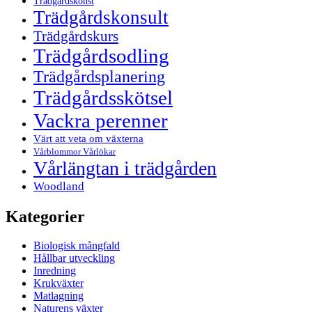
Trädgårdskonst
Trädgårdskonsult
Trädgårdskurs
Trädgårdsodling
Trädgårdsplanering
Trädgårdsskötsel
Vackra perenner
Värt att veta om växterna
Vårblommor Vårlökar
Vårlängtan i trädgården
Woodland
Kategorier
Biologisk mångfald
Hållbar utveckling
Inredning
Krukväxter
Matlagning
Naturens växter