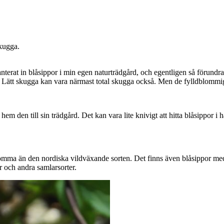
anterat in blåsippor i min egen naturträdgård, och egentligen så förundras
 Lätt skugga kan vara närmast total skugga också. Men de fylldblommiga s
 hem den till sin trädgård. Det kan vara lite knivigt att hitta blåsippor 
blomma än den nordiska vildväxande sorten. Det finns även blåsippor me
r och andra samlarsorter.