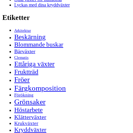
Lyckas med dina kryddväxter
Etiketter
Arkitektur
Beskärning
Blommande buskar
Bärväxter
Clematis
Ettåriga växter
Fruktträd
Fröer
Färgkomposition
Förökning
Grönsaker
Höstarbete
Klätterväxter
Krukväxter
Kryddväxter