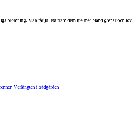
ådiga blomning. Man får ju leta fram dem lite mer bland grenar och löv
renner
,
Vårlängtan i trädgården