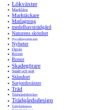
Lökväxter
Marklära
Marktäckare
Matlagning
medelhavsträdgård
Naturens skönhet
Nya odlingsvärda arter
Nyheter
Ogräs
Recept
Rosor
Skadegörare
Smått och gott
Ståndort
Surjordsväxter
Träd
Trädgårdsböcker
Trädgårdsdesign
Trädgårdshistoria