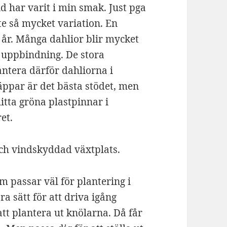
id har varit i min smak. Just pga
nte så mycket variation. En
ll år. Många dahlior blir mycket
 uppbindning. De stora
ntera därför dahliorna i
ppar är det bästa stödet, men
hitta gröna plastpinnar i
et.
m passar väl för plantering i
a sätt för att driva igång
att plantera ut knölarna. Då får