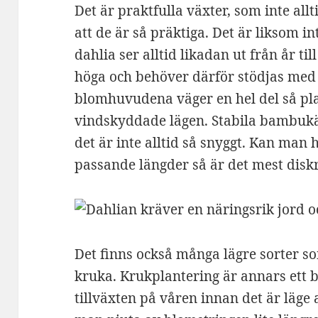
Det är praktfulla växter, som inte allt
att de är så präktiga. Det är liksom i
dahlia ser alltid likadan ut från år ti
höga och behöver därför stödjas med
blomhuvudena väger en hel del så pla
vindskyddade lägen. Stabila bambukä
det är inte alltid så snyggt. Kan man 
passande längder så är det mest diskr
Det finns också många lägre sorter so
kruka. Krukplantering är annars ett br
tillväxten på våren innan det är läge 