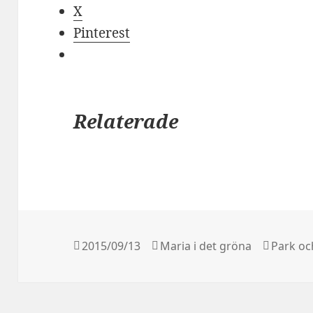
X
Pinterest
Relaterade
Postat
Författare
Kategor
2015/09/13
Maria i det gröna
Park oc