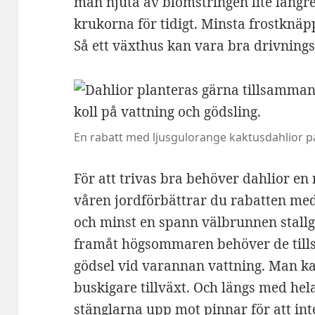
man njuta av blomstringen lite längre.
krukorna för tidigt. Minsta frostknäpp
Så ett växthus kan vara bra drivning
En rabatt med ljusgulorange kaktusdahlior på
För att trivas bra behöver dahlior en 
våren jordförbättrar du rabatten me
och minst en spann välbrunnen stall
framåt högsommaren behöver de tills
gödsel vid varannan vattning. Man ka
buskigare tillväxt. Och längs med hela
stänglarna upp mot pinnar för att inte