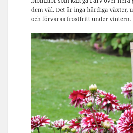
blommor som kan gå i arv över flera
dem väl. Det är inga härdiga växter,
och förvaras frostfritt under vintern.