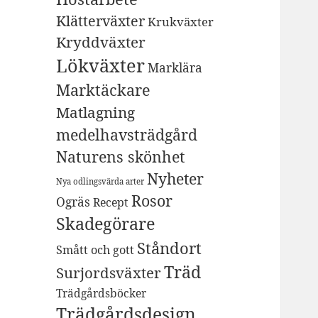
Klätterväxter
Krukväxter
Kryddväxter
Lökväxter
Marklära
Marktäckare
Matlagning
medelhavsträdgård
Naturens skönhet
Nyheter
Nya odlingsvärda arter
Rosor
Ogräs
Recept
Skadegörare
Ståndort
Smått och gott
Träd
Surjordsväxter
Trädgårdsböcker
Trädgårdsdesign