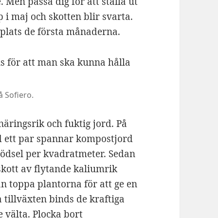
 Men passa dig för att ställa ut
 i maj och skotten blir svarta.
splats de första månaderna.
 Sofiero.
näringsrik och fuktig jord. På
d ett par spannar kompostjord
gödsel per kvadratmeter. Sedan
kott av flytande kaliumrik
n toppa plantorna för att ge en
 tillväxten binds de kraftiga
 välta. Plocka bort