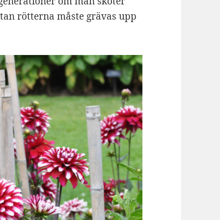
 generationer om man sköter
 utan rötterna måste grävas upp